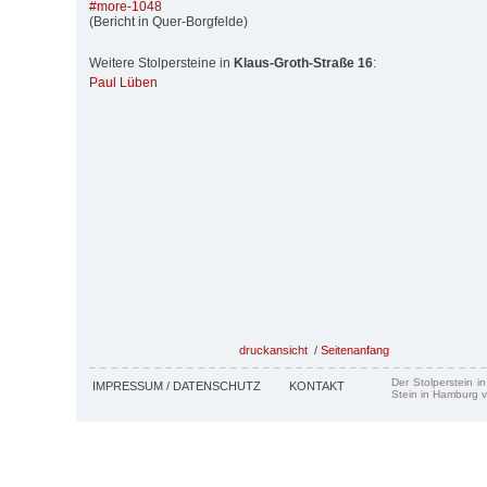
#more-1048
(Bericht in Quer-Borgfelde)
Weitere Stolpersteine in
Klaus-Groth-Straße 16
:
Paul Lüben
druckansicht
/
Seitenanfang
Der Stolperstein i
IMPRESSUM / DATENSCHUTZ
KONTAKT
Stein in Hamburg v