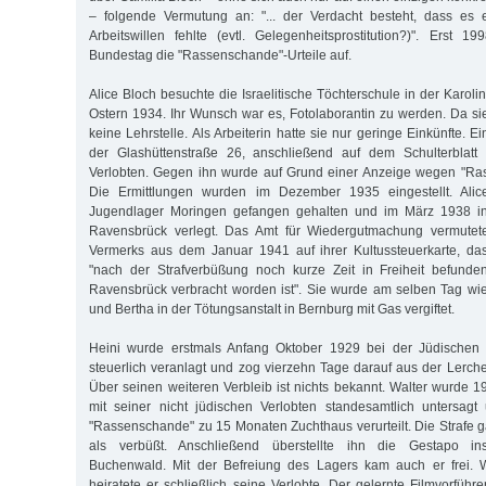
– folgende Vermutung an: "... der Verdacht besteht, dass es 
Arbeitswillen fehlte (evtl. Gelegenheitsprostitution?)". Erst
Bundestag die "Rassenschande"-Urteile auf.
Alice Bloch besuchte die Israelitische Töchterschule in der Karol
Ostern 1934. Ihr Wunsch war es, Fotolaborantin zu werden. Da si
keine Lehrstelle. Als Arbeiterin hatte sie nur geringe Einkünfte. E
der Glashüttenstraße 26, anschließend auf dem Schulterblatt 
Verlobten. Gegen ihn wurde auf Grund einer Anzeige wegen "Ras
Die Ermittlungen wurden im Dezember 1935 eingestellt. Ali
Jugendlager Moringen gefangen gehalten und im März 1938 ins
Ravensbrück verlegt. Das Amt für Wiedergutmachung vermutet
Vermerks aus dem Januar 1941 auf ihrer Kultussteuerkarte, das
"nach der Strafverbüßung noch kurze Zeit in Freiheit befunde
Ravensbrück verbracht worden ist". Sie wurde am selben Tag wi
und Bertha in der Tötungsanstalt in Bernburg mit Gas vergiftet.
Heini wurde erstmals Anfang Oktober 1929 bei der Jüdischen
steuerlich veranlagt und zog vierzehn Tage darauf aus der Lerche
Über seinen weiteren Verbleib ist nichts bekannt. Walter wurde 
mit seiner nicht jüdischen Verlobten standesamtlich untersa
"Rassenschande" zu 15 Monaten Zuchthaus verurteilt. Die Strafe 
als verbüßt. Anschließend überstellte ihn die Gestapo ins
Buchenwald. Mit der Befreiung des Lagers kam auch er frei. 
heiratete er schließlich seine Verlobte. Der gelernte Filmvorfüh