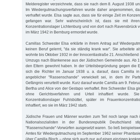
Melderegister verzeichnete, dass sie nach dem 8. August 1938 u
Im Wiedergutmachungsverfahren wurde daher angenommen, da
verhaftet wurde. Elsa sagte aus, dass sie für einige Zeit im Konze
gefangen war. Sehr wahrscheinlich ist, dass sie mit ihre
Konzentrationslager Lichtenburg und von dort nach Ravensbrück ve
im März 1942 in Bernburg ermordet wurde.
Camillas Schwester Elsa erklärte in ihrem Antrag auf Wiedergu
keinen Beruf gelernt, "da sie ständig krank war". Sie arbeitete 
wohnte bis Oktober 1932 in der Innocentiastraße 21. Anschließend
Umzugs nach Blankenese aus der Jüdischen Gemeinde aus. Ab 193
den Eltern gewohnt haben. In der Urteilsbegründung gegen die E
sich die Richter im Januar 1938 u. a. darauf, dass Camilla i
angeblicher "Rassenschande" verwickelt sei, in dem ihr Par
Gefängnis verurteilt wurde. Kurz darauf wurde Camilla am 9. Febr
Bertha und Alice von der Gestapo verhaftet. Ihre Schwester Elsa g
ohne Gerichtsverfahren und Urteil inhaftiert wurde. S
Konzentrationslager Fuhlsbüttel, später im Frauenkonzentrat
inhaftiert, wo sie im März 1942 starb.
Jüdische Frauen und Männer wurden zum Teil noch lange nach 
Nationalsozialisten in der Bundesrepublik Deutschland sti
"Rassenschande"-Vorwürfen ausgesetzt waren. So ließ beispielswe
Amtes für Wiedergutmachung im September 1962 seiner Phantasie f
über Camilla Bloch – ohne sich auch nur auf einen einzigen konkr