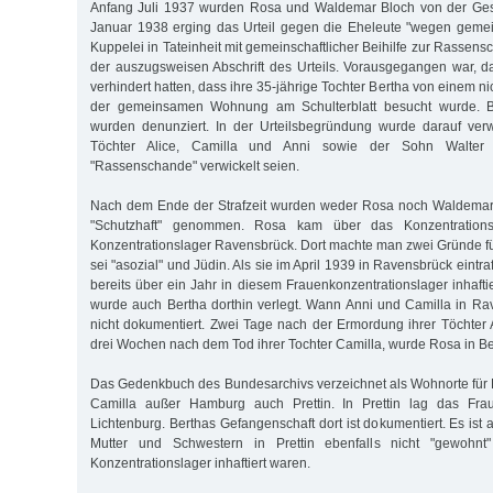
Anfang Juli 1937 wurden Rosa und Waldemar Bloch von der Gest
Januar 1938 erging das Urteil gegen die Eheleute "wegen gemei
Kuppelei in Tateinheit mit gemeinschaftlicher Beihilfe zur Rassensc
der auszugsweisen Abschrift des Urteils. Vorausgegangen war, das
verhindert hatten, dass ihre 35-jährige Tochter Bertha von einem ni
der gemeinsamen Wohnung am Schulterblatt besucht wurde. Be
wurden denunziert. In der Urteilsbegründung wurde darauf ver
Töchter Alice, Camilla und Anni sowie der Sohn Walter
"Rassenschande" verwickelt seien.
Nach dem Ende der Strafzeit wurden weder Rosa noch Waldemar 
"Schutzhaft" genommen. Rosa kam über das Konzentrationsl
Konzentrationslager Ravensbrück. Dort machte man zwei Gründe für
sei "asozial" und Jüdin. Als sie im April 1939 in Ravensbrück eintraf
bereits über ein Jahr in diesem Frauenkonzentrationslager inhafti
wurde auch Bertha dorthin verlegt. Wann Anni und Camilla in Rave
nicht dokumentiert. Zwei Tage nach der Ermordung ihrer Töchter A
drei Wochen nach dem Tod ihrer Tochter Camilla, wurde Rosa in B
Das Gedenkbuch des Bundesarchivs verzeichnet als Wohnorte für 
Camilla außer Hamburg auch Prettin. In Prettin lag das Frau
Lichtenburg. Berthas Gefangenschaft dort ist dokumentiert. Es is
Mutter und Schwestern in Prettin ebenfalls nicht "gewohn
Konzentrationslager inhaftiert waren.