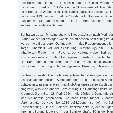
dessentwegen sie der "Rassenschande" bezichtigt wurde,
Beziehung zu Bertha zu 18 Monaten Zuchthaus verurteilt. Nach der 
teilte Bertha die Wohnung mit Rolf, Camilla und Alice. Als die Gest
im Februar 1938 festnahm, lief der 12-jährige Rolf zu seiner Tante
passiert war. Sie gab ihn sofort in Pflege. Er wurde später in Engl
seither unter anderem Namen.
Bertha wurde zunächst ins südliche Niedersachsen nach Moringen
Frauenkonzentrationslager war sie bis zu dessen Schließung im Mä
wurde – wie die anderen Gefangenen – in das Frauenkonzentration
Torgau überstellt. Vor der Schließung Lichtenburgs am 18.
inhaftierten Frauen nach Ravensbrück verlegt, wobei Berthas
Konzentrationslager Fuhlsbüttel registriert wurde. Im Septemb
Hamburg gebracht und kehrte am Ende des Monats nach Ravensbr
bis zu ihrer Ermordung in der Tötungsanstalt Bernburg in Ravensbrüc
Berthas Schwester Anni hatte eine Putzmacherlehre angetreten.
als Hutmacherinnen und Schneiderinnen für die modische Aufma
Schwester Elsa erinnerte sich nicht, ob Anni diese Lehre abschloss.
"Tagfrau", was eine andere Bezeichnung für Hausangestellte war
Krümmel. Sie trat am 28. April 1934 in die Jüdische Gemeinde ei
war sie bereits geschieden. Sie hatte keine Kinder. Zunäch
Vereinsstraße, ab November 1936 bei Lüders – so hieß ihre Sc
Eheschließung – in der Heinrich-Dreckmannstraße, der heutige
ihrer Inhaftierung lebte sie in der Böhmkenstraße 30 in der H