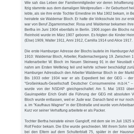
Wie sah das Leben der Familienmitglieder vor deren Inhaftierun
Itzig stammte aus dem damaligen Westpreußen – ihr Geburtsort hei
lebte, als sie ihre erste Tochter Ernestine im Mai 1902 bekam, in B
heiratete sie Waldemar Bloch. Er hatte die Volksschule bis zur er
war von Beruf Zigarrenmacher. Rosa und Waldemar bekamen ihre 
Bertha im Juni 1904 ebenfalls in Berlin. 1906 zogen die Blochs 
Reinhold wurde im März 1907 geboren. Es folgten die Kinder Heini
(Else) 1909, Walter 1911, Anni 1912, Camilla 1914 und Alice 1917.
Die erste Hamburger Adresse der Blochs lautete im Hamburger A
1910: Waldemar Bloch, Arbeiter, Rademachergang 19. Zwischen 1
Hafenarbeiter W. Bloch im Neuen Steinweg 91 in der Neustadt 
nahm am Ersten Weltkrieg teil und kehrte schwer beschädigt zur
Hamburger Adressbuch den Arbeiter Waldemar Bloch in der Markt
Bis 1933 oder 1934 war er als Expedient bei der GEG – der 
"Großeinkaufs-Gesellschaft Deutscher Consumvereine m.b.H." –
wurde von der NSDAP gleichgeschaltet: Am 5. Mai 1933 übe
Gauinspektor Erich Grahl die Führung der GEG mit absoluten 
Bloch wurde entlassen, weil er Jude war. Danach fand er nur noch 
a. im "Kaufhaus Wagner" in der Elbstraße und wurde vom Arbeitsamt
Kurz vor seiner Verhaftung arbeitete er als Packer.
Tochter Bertha heiratete einen Gangloff, mit dem sie im Juli 192
Rolf Fedor bekam. Die Ehe wurde geschieden. Mit ihrem Sohn lebte
bei den Eltern auf dem Schulterblatt 75, später in der Hausn