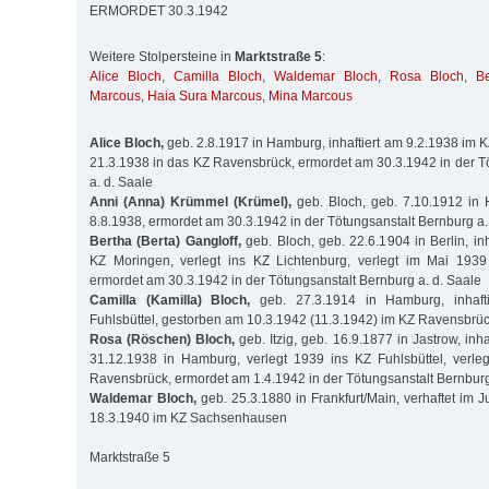
ERMORDET 30.3.1942
Weitere Stolpersteine in
Marktstraße 5
:
Alice Bloch
,
Camilla Bloch
,
Waldemar Bloch
,
Rosa Bloch
,
Be
Marcous
,
Haia Sura Marcous
,
Mina Marcous
Alice Bloch,
geb. 2.8.1917 in Hamburg, inhaftiert am 9.2.1938 im 
21.3.1938 in das KZ Ravensbrück, ermordet am 30.3.1942 in der T
a. d. Saale
Anni (Anna) Krümmel (Krümel),
geb. Bloch, geb. 7.10.1912 in 
8.8.1938, ermordet am 30.3.1942 in der Tötungsanstalt Bernburg a.
Bertha (Berta) Gangloff,
geb. Bloch, geb. 22.6.1904 in Berlin, in
KZ Moringen, verlegt ins KZ Lichtenburg, verlegt im Mai 193
ermordet am 30.3.1942 in der Tötungsanstalt Bernburg a. d. Saale
Camilla (Kamilla) Bloch,
geb. 27.3.1914 in Hamburg, inhaft
Fuhlsbüttel, gestorben am 10.3.1942 (11.3.1942) im KZ Ravensbrü
Rosa (Röschen) Bloch,
geb. Itzig, geb. 16.9.1877 in Jastrow, inha
31.12.1938 in Hamburg, verlegt 1939 ins KZ Fuhlsbüttel, verle
Ravensbrück, ermordet am 1.4.1942 in der Tötungsanstalt Bernburg
Waldemar Bloch,
geb. 25.3.1880 in Frankfurt/Main, verhaftet im 
18.3.1940 im KZ Sachsenhausen
Marktstraße 5