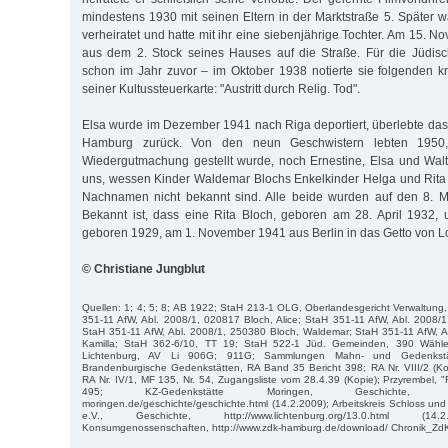
mindestens 1930 mit seinen Eltern in der Marktstraße 5. Später wa
verheiratet und hatte mit ihr eine siebenjährige Tochter. Am 15. N
aus dem 2. Stock seines Hauses auf die Straße. Für die Jüdis
schon im Jahr zuvor – im Oktober 1938 notierte sie folgenden k
seiner Kultussteuerkarte: "Austritt durch Relig. Tod".
Elsa wurde im Dezember 1941 nach Riga deportiert, überlebte das
Hamburg zurück. Von den neun Geschwistern lebten 1950,
Wiedergutmachung gestellt wurde, noch Ernestine, Elsa und Walter
uns, wessen Kinder Waldemar Blochs Enkelkinder Helga und Rita
Nachnamen nicht bekannt sind. Alle beide wurden auf den 8. Mai
Bekannt ist, dass eine Rita Bloch, geboren am 28. April 1932,
geboren 1929, am 1. November 1941 aus Berlin in das Getto von Lo
© Christiane Jungblut
Quellen: 1; 4; 5; 8; AB 1922; StaH 213-1 OLG, Oberlandesgericht Verwaltung, 
351-11 AfW, Abl. 2008/1, 020817 Bloch, Alice; StaH 351-11 AfW, Abl. 2008/
StaH 351-11 AfW, Abl. 2008/1, 250380 Bloch, Waldemar; StaH 351-11 AfW, A
Kamilla; StaH 362-6/10, TT 19; StaH 522-1 Jüd. Gemeinden, 390 Wähler
Lichtenburg, AV Li 906G; 911G; Sammlungen Mahn- und Gedenkstätt
Brandenburgische Gedenkstätten, RA Band 35 Bericht 398; RA Nr. VIII/2 (Kop
RA Nr. IV/1, MF 135, Nr. 54, Zugangsliste vom 28.4.39 (Kopie); Przyrembel,
495; KZ-Gedenkstätte Moringen, Geschichte, http://
moringen.de/geschichte/geschichte.html (14.2.2009); Arbeitskreis Schloss un
e.V., Geschichte, http://www.lichtenburg.org/13.0.html (14.
Konsumgenossenschaften, http://www.zdk-hamburg.de/download/ Chronik_ZdK.