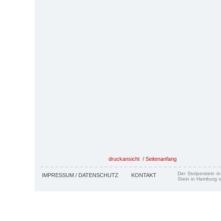
druckansicht
/
Seitenanfang
Der Stolperstein i
IMPRESSUM / DATENSCHUTZ
KONTAKT
Stein in Hamburg v