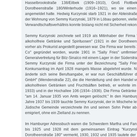
Hasselbrookstraße 138/Eilbek (1909–1910), Groß Flottb
Dorotheenstraße 180/Winterhude (1916–1921), wo sie einen
angemeldet hatte. Hedwig Kurzynski starb 1921 in der Abteistraß
der Wohnung von Semmy Kurzynski, 1879 in Löbau geboren, viellei
Verwandtschaftsverhältnis konnte bislang nicht mit Sicherheit rekon
Semmy Kurzynski zeichnete seit 1919 als Mitinhaber der Firma "S
alkoholfreie Getränke und Spirituosen" (1921 in der Dorotheen
vorher als Prokurist angestellt gewesen war. Die Firma war bereits 
Co" gegründet worden, wurde 1901 in "Sally Fries" umfirmier
Generalvertretung für Bilz-Sinalco mit einem Lager in der Süders
Semmy Kurzynski die Firma unter der Bezeichnung "Sally Frie
Konkursantrag im April 1928 mangels Masse abgelehnt wurde. N
änderte sich seine Berufsangabe, er war nun Geschäftsführer d
GmbH" (Wendenstraße 22), die die Herstellung und den Handel v
alkoholfreien Getränken und Fruchtsäften betrieb, er wohnte 
1933) und in der Hochallee 106 (1934–1936). Die Firma Getränk
"am 14. Januar 1935 von Amts wegen gelöscht." In den Hambur
Jahre 1937 bis 1939 tauchte Semmy Kurzynski, der in Mischehe leb
Jüdische Gemeinde verzeichnete ihn und seinen Sohn Peter ab
emigriert, ohne ein Zielland zu nennen.
Im Hamburger Adressbuch waren die Schwestern Martha und Fann
bis 1925 und 1928 mit dem gemeinsamen Eintrag "Kurzynski
Dorotheenstraße 180" vermerkt, 1930, 1932 und 1935 lautete der E