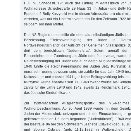
F. u. M., Schedestr. 19". Auch der Eintrag im Adressbuch von 
Wohnadresse Schedestraße 29 Haus 33 im Julius- und Betty Ree-
Eppendorf. Betty Kurzynski war in diesen Adressbüchern nicht mit
vertreten, was auf ein Untermietverhältnis für den Zeitraum 1922 bi
seit dem Tod ihrer Mutter.
Das NS-Regime unterstellte die ehemals selbständigen Jüdische
Bezeichnung "Reichsvereinigung der Juden in Deutschl
Nordwestdeutschland" der Aufsicht der Geheimen Staatspolizei 
dort dem berüchtigten "Judenreferat". Sofern gemäß der nat
Rassenlehre eine Zuordnung als Jüdin oder Jude vorlag, waren die
Reichsvereinigung der Juden und auch deren Mitgliedsbeiträge ver
1940 führte die Reichsvereinigung der Juden Betty Kurzynski al
muss sehr gering gewesen sein, sie zahlte für das Jahr 1940 i
Kultussteuer und musste 1941 gar keine Beitragszahlung leisten.
Kurzynski wurde ebenfalls seit Juli 1940 zwangsweise als Gemein
zahlte für die Jahre 1940 und 1942 jeweils 12 Reichsmark, 194
das Jüdische Kinderhilfswerk.
Zur systematischen Ausgrenzungspolitik des NS-Regime
Wohnortbeschränkung. Ab 30. April 1939 wurde mit dem Gesetz 
Juden der Mieterschutz entzogen und mit der Einquartierung in g
gekennzeichneten Häusern begonnen ("Judenhäuser"). 1940 wohn
der Isestraße 86 bei den Schwestern Jeanette Ostwald (geb. 16.10
und Sophie Ostwald (geb. 11.12.1882 in Wattenscheid). Do