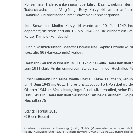
Polizei ins Hafenkrankenhaus überführt. Das Ergebnis der
Todesursache eine Vergiftung. Betty Kurzynski wurde auf de
Hamburg-Ohlsdorf neben ihrer Schwester Fanny begraben.
Ihre Schwester Martha Kurzynski wurde am 19. Juli 1942 ins 
deportiert; sie starb dort am 15. Mai 1943. An sie erinnert ein Sto
Kurzer Kamp 6 (Fuhlsbüttel).
Für die Vermieterinnen Jeanette Ostwald und Sophie Ostwald wurde
Isestraße 86 (Harvestehude) verlegt.
Hermann Gerson wurde am 19. Juli 1942 ins Getto Theresienstadt d
Juni 1944 starb. An ihn erinnert ein Stolperstein in der Hochallee 75
Ernst Kaufmann und seine zweite Ehefrau Käthe Kaufmann, verwi
am 9. Juni 1943 ins Getto Theresienstadt deportiert. Von dort wur
Oktober 1944 ins Vernichtungslager Auschwitz deportiert, seine Eh
Juni 1943 in Theresienstadt verstorben. An beide erinnern Stol
Hochallee 75.
Stand: Februar 2018
© Björn Eggert
Quellen: Staatsarchiv Hamburg (StaH) 331-5 (Polizeibehörde – unnatürlich
(Betty Kurzynski; StaH 332-5 (Standesämter), 9790 u. 914/1921 (Sterberegis