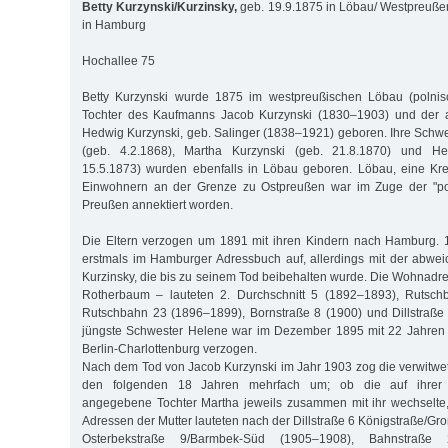
Betty Kurzynski/Kurzinsky,
geb. 19.9.1875 in Löbau/ Westpreuße
in Hamburg
Hochallee 75
Betty Kurzynski wurde 1875 im westpreußischen Löbau (polnis
Tochter des Kaufmanns Jacob Kurzynski (1830–1903) und der a
Hedwig Kurzynski, geb. Salinger (1838–1921) geboren. Ihre Schw
(geb. 4.2.1868), Martha Kurzynski (geb. 21.8.1870) und He
15.5.1873) wurden ebenfalls in Löbau geboren. Löbau, eine Kre
Einwohnern an der Grenze zu Ostpreußen war im Zuge der "pol
Preußen annektiert worden.
Die Eltern verzogen um 1891 mit ihren Kindern nach Hamburg. 1
erstmals im Hamburger Adressbuch auf, allerdings mit der abwe
Kurzinsky, die bis zu seinem Tod beibehalten wurde. Die Wohnadres
Rotherbaum – lauteten 2. Durchschnitt 5 (1892–1893), Rutsch
Rutschbahn 23 (1896–1899), Bornstraße 8 (1900) und Dillstraße
jüngste Schwester Helene war im Dezember 1895 mit 22 Jahren
Berlin-Charlottenburg verzogen.
Nach dem Tod von Jacob Kurzynski im Jahr 1903 zog die verwitwe
den folgenden 18 Jahren mehrfach um; ob die auf ihrer 
angegebene Tochter Martha jeweils zusammen mit ihr wechselte, 
Adressen der Mutter lauteten nach der Dillstraße 6 Königstraße/Gr
Osterbekstraße 9/Barmbek-Süd (1905–1908), Bahnstraße 2