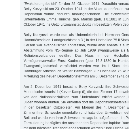
"Evakuierungsbefehl" für den 25. Oktober 1941. Daraufhin versuch
Betty Kurzynski am 23. Oktober 1941 in der Alster zu ertränken, wu
Deportation wurde dadurch hinausgeschoben. Die Schwester
Untermieterin Emma Hinrichs, geb. Markus (geb. 1.8.1881 in Lü
Oktober 1941 ins Getto Litzmannstadt/Lodz im besetzten Polen depor
Betty Kurzynski wurde nun als Untermieterin bei Hermann Gers
Hamm/Westfalen, Landgerichtsrat a.D.) in der Hochallee 75 II.Stoc
Gerson war evangelischer Konfession, wurde aber ebenfalls auf
Abstammung vom NS-Regime ab Juli 1939 zwangsweise als Mi
Religionsverbandes geführt. Das Haus in der Hochal
Vermögensverwalter Ernst Kaufmann (geb. 16.3.1880 in Hambur
Zwangsmitgliedschaft verpflichtet worden war. Im I. Stock d
Hamburger Adressbuch Walter Bamberger. Zur Hochallee 75 wurd
Mitteilung des neuen Deportationstermins am 6. Dezember 1941 ge
Am 2. Dezember 1941 besuchte Betty Kurzynski ihre Schwester
Mendelsohn-Israelstift (Kurzer Kamp 6), die dort Zimmer 17 bewoh
von den Nationalsozialisten zum "Judenhaus" erklärt worden, 
Juden wohnen durften. Sie erhielten dort die Deportationsbefehle 
in den besetzten Ostgebieten. Am Morgen des 4. Dezember wa
Zimmer ihrer Schwester umgefallen und hatte über Unwohlsein gekl
Bett und wurde von ihrer Schwester mittags tot aufgefunden. Im Pol
Formulierung bezüglich der anstehenden Deportation lapidar: "auch 
mit dem nächsten Transport abgeschoben werden." Ihre Leiche w