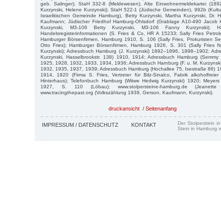
geb. Salinger); StaH 332-8 (Meldewesen), Alte Einwohnermeldekartei (18
Kurzynski, Helene Kurzynski); StaH 522-1 (Jüdische Gemeinden), 992b (Kultu
Israelitischen Gemeinde Hamburg), Betty Kurzynski, Martha Kurzynski, Dr. 
Kaufmann; Jüdischer Friedhof Hamburg-Ohlsdorf (Grablage A10-490 Jacob 
Kurzynski, M3-106 Betty Kurzynski, M3-106 Fanny Kurzynski); H
Handelsregisterinformationen (S. Fries & Co, HR A 15233; Sally Fries Petr
Hamburger Börsenfirmen, Hamburg 1910, S. 106 (Sally Fries, Prokuristen 
Otto Fries); Hamburger Börsenfirmen, Hamburg 1926, S. 301 (Sally Fries 
Kurzynski); Adressbuch Hamburg (J. Kurzynski) 1892–1896, 1898–1902; Ad
Kurzynski, Hasselbrookstr. 138) 1910, 1914; Adressbuch Hamburg (Semmy 
1925, 1928, 1932, 1933, 1934, 1936; Adressbuch Hamburg (F. u. M. Kurzynsk
1932, 1935, 1937, 1939; Adressbuch Hamburg (Hochallee 75, Isestraße 86) 
1914, 1920 (Firma S. Fries, Vertreter für Bilz-Sinalco, Fabrik alkoholfrei
Hinterhaus); Telefonbuch Hamburg (Witwe Hedwig Kurzynski) 1920; Meyers
1927, S. 110 (Löbau); www.stolpersteine-hamburg.de (Jeanett
www.tracingthepast.org (Volkszählung 1939, Gerson, Kaufmann, Kurzynski).
druckansicht
/
Seitenanfang
Der Stolperstein i
IMPRESSUM / DATENSCHUTZ
KONTAKT
Stein in Hamburg v