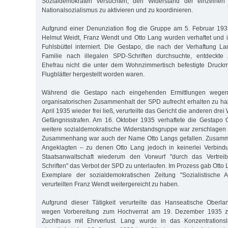
Sozialdemokraten versuchten, den Widerstand der einzelne
Nationalsozialismus zu aktivieren und zu koordinieren.
Aufgrund einer Denunziation flog die Gruppe am 5. Februar 1935
Helmut Weidt, Franz Wendt und Otto Lang wurden verhaftet und 
Fuhlsbüttel interniert. Die Gestapo, die nach der Verhaftung 
Familie nach illegalen SPD-Schriften durchsuchte, entdeckte 
Ehefrau nicht die unter dem Wohnzimmertisch befestigte Druckm
Flugblätter hergestellt worden waren.
Während die Gestapo nach eingehenden Ermittlungen wegen
organisatorischen Zusammenhalt der SPD aufrecht erhalten zu h
April 1935 wieder frei ließ, verurteilte das Gericht die anderen dr
Gefängnisstrafen. Am 16. Oktober 1935 verhaftete die Gestapo 
weitere sozialdemokratische Widerstandsgruppe war zerschlagen
Zusammenhang war auch der Name Otto Langs gefallen. Zusamme
Angeklagten – zu denen Otto Lang jedoch in keinerlei Verbind
Staatsanwaltschaft wiederum den Vorwurf "durch das Vertreib
Schriften" das Verbot der SPD zu unterlaufen. Im Prozess gab Otto 
Exemplare der sozialdemokratischen Zeitung "Sozialistische 
verurteilten Franz Wendt weitergereicht zu haben.
Aufgrund dieser Tätigkeit verurteilte das Hanseatische Oberla
wegen Vorbereitung zum Hochverrat am 19. Dezember 1935 z
Zuchthaus mit Ehrverlust. Lang wurde in das Konzentrations