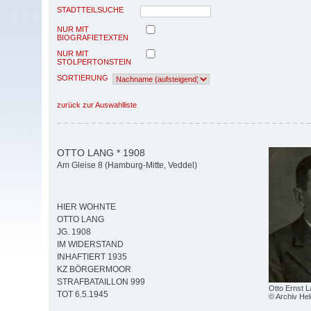
STADTTEILSUCHE
NUR MIT
BIOGRAFIETEXTEN
NUR MIT
STOLPERTONSTEIN
SORTIERUNG
zurück zur Auswahlliste
OTTO LANG * 1908
Am Gleise 8 (Hamburg-Mitte, Veddel)
HIER WOHNTE
OTTO LANG
JG. 1908
IM WIDERSTAND
INHAFTIERT 1935
KZ BÖRGERMOOR
STRAFBATAILLON 999
Otto Ernst 
TOT 6.5.1945
© Archiv He