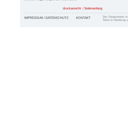
druckansicht
/
Seitenanfang
Der Stolperstein i
IMPRESSUM / DATENSCHUTZ
KONTAKT
Stein in Hamburg v