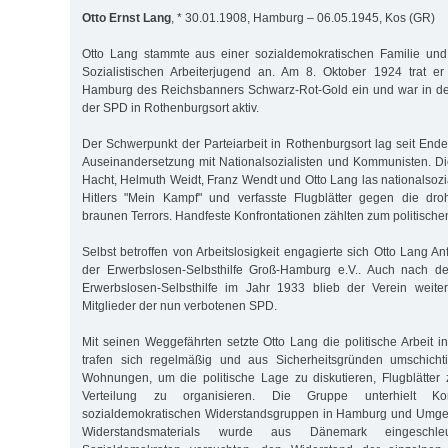
Otto Ernst Lang
, * 30.01.1908, Hamburg – 06.05.1945, Kos (GR)
Otto Lang stammte aus einer sozialdemokratischen Familie und 
Sozialistischen Arbeiterjugend an. Am 8. Oktober 1924 trat e
Hamburg des Reichsbanners Schwarz-Rot-Gold ein und war in de
der SPD in Rothenburgsort aktiv.
Der Schwerpunkt der Parteiarbeit in Rothenburgsort lag seit Ende
Auseinandersetzung mit Nationalsozialisten und Kommunisten. D
Hacht, Helmuth Weidt, Franz Wendt und Otto Lang las nationalsozia
Hitlers "Mein Kampf" und verfasste Flugblätter gegen die dr
braunen Terrors. Handfeste Konfrontationen zählten zum politische
Selbst betroffen von Arbeitslosigkeit engagierte sich Otto Lang A
der Erwerbslosen-Selbsthilfe Groß-Hamburg e.V.. Auch nach de
Erwerbslosen-Selbsthilfe im Jahr 1933 blieb der Verein weiter
Mitglieder der nun verbotenen SPD.
Mit seinen Weggefährten setzte Otto Lang die politische Arbeit in d
trafen sich regelmäßig und aus Sicherheitsgründen umschichti
Wohnungen, um die politische Lage zu diskutieren, Flugblätter
Verteilung zu organisieren. Die Gruppe unterhielt K
sozialdemokratischen Widerstandsgruppen in Hamburg und Umgeb
Widerstandsmaterials wurde aus Dänemark eingeschle