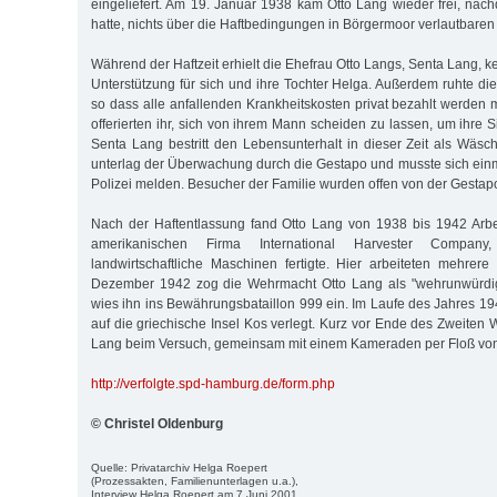
eingeliefert. Am 19. Januar 1938 kam Otto Lang wieder frei, nac
hatte, nichts über die Haftbedingungen in Börgermoor verlautbaren
Während der Haftzeit erhielt die Ehefrau Otto Langs, Senta Lang, kei
Unterstützung für sich und ihre Tochter Helga. Außerdem ruhte di
so dass alle anfallenden Krankheitskosten privat bezahlt werden
offerierten ihr, sich von ihrem Mann scheiden zu lassen, um ihre S
Senta Lang bestritt den Lebensunterhalt in dieser Zeit als Wäsch
unterlag der Überwachung durch die Gestapo und musste sich einm
Polizei melden. Besucher der Familie wurden offen von der Gestapo
Nach der Haftentlassung fand Otto Lang von 1938 bis 1942 Arbe
amerikanischen Firma International Harvester Compa
landwirtschaftliche Maschinen fertigte. Hier arbeiteten mehre
Dezember 1942 zog die Wehrmacht Otto Lang als "wehrunwürdig
wies ihn ins Bewährungsbataillon 999 ein. Im Laufe des Jahres 19
auf die griechische Insel Kos verlegt. Kurz vor Ende des Zweiten W
Lang beim Versuch, gemeinsam mit einem Kameraden per Floß von d
http://verfolgte.spd-hamburg.de/form.php
© Christel Oldenburg
Quelle: Privatarchiv Helga Roepert
(Prozessakten, Familienunterlagen u.a.),
Interview Helga Roepert am 7.Juni 2001