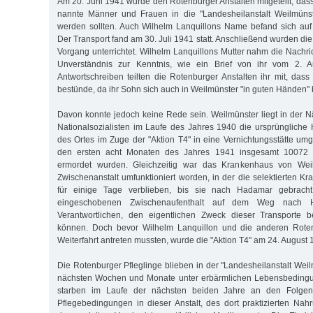
Am 20. Juni 1941 wurde den Rotenburger Anstalten mitgeteilt, das
nannte Männer und Frauen in die "Landesheilanstalt Weilmünst
werden sollten. Auch Wilhelm Lanquillons Name befand sich auf 
Der Transport fand am 30. Juli 1941 statt. Anschließend wurden d
Vorgang unterrichtet. Wilhelm Lanquillons Mutter nahm die Nachri
Unverständnis zur Kenntnis, wie ein Brief von ihr vom 2. A
Antwortschreiben teilten die Rotenburger Anstalten ihr mit, das
bestünde, da ihr Sohn sich auch in Weilmünster "in guten Händen"
Davon konnte jedoch keine Rede sein. Weilmünster liegt in der
Nationalsozialisten im Laufe des Jahres 1940 die ursprüngliche H
des Ortes im Zuge der "Aktion T4" in eine Vernichtungsstätte umg
den ersten acht Monaten des Jahres 1941 insgesamt 10072
ermordet wurden. Gleichzeitig war das Krankenhaus von Weil
Zwischenanstalt umfunktioniert worden, in der die selektierten K
für einige Tage verblieben, bis sie nach Hadamar gebrach
eingeschobenen Zwischenaufenthalt auf dem Weg nach H
Verantwortlichen, den eigentlichen Zweck dieser Transporte b
können. Doch bevor Wilhelm Lanquillon und die anderen Rotenb
Weiterfahrt antreten mussten, wurde die "Aktion T4" am 24. August 19
Die Rotenburger Pfleglinge blieben in der "Landesheilanstalt Weilm
nächsten Wochen und Monate unter erbärmlichen Lebensbedingu
starben im Laufe der nächsten beiden Jahre an den Folgen 
Pflegebedingungen in dieser Anstalt, des dort praktizierten Nah