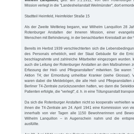
Wilhelm Lanquillon,
geb. am 5.1.1911, von den Rotenburger A
Mission verlegt in die "Landesheilanstalt Weilmünster", dort ermor
Stadtteil Heimfeld, Heimfelder Straße 15
Als der Zweite Weltkrieg begann, war Wilhelm Lanquillon 28 Jah
Rotenburger Anstalten der Inneren Mission, einer evangelis
Menschen mit Behinderung, in der benachbarten Kreisstadt an de
Bereits im Herbst 1939 verschlechterten sich die Lebensbedingu
des Personals erheblich, weil der Staat Gebäude für die Erric
beschlagnahmte und zahlreiche Mitarbeiter eingezogen wurden. 
auch die Leitung der Rotenburger Anstalten an den Maßnahmen zur
Erfassung der Heil- und Pflegeanstalten" mitwirken. Sie waren
Aktion T4; der Ermordung unheilbar Kranker (siehe Glossar).
waren dabei die Meldebögen, die alle Heil- und Pflegeanstalten 
Berliner T4-Zentrale zurückzusenden hatten, wo dann die Selektio
Patienten erfolgte, die "verlegt", d. h. in eine Tötungsanstalt transpo
Da sich die Rotenburger Anstalten nicht so kooperativ verhielten 
ihnen die T4-Zentrale am 24. April 1941 eine Kommission von vie
innerhalb von vier Tagen alle 1150 Bewohnerinnen und Bewo
Wilhelm Lanquillon – in Augenschein nahm und die entspr
ausfüllte.