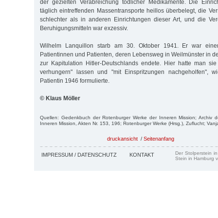
der gezielten Verabreichung tödlicher Medikamente. Die Einric
täglich eintreffenden Massentransporte heillos überbelegt, die V
schlechter als in anderen Einrichtungen dieser Art, und die V
Beruhigungsmitteln war exzessiv.
Wilhelm Lanquillon starb am 30. Oktober 1941. Er war ein
Patientinnen und Patienten, deren Lebensweg in Weilmünster in d
zur Kapitulation Hitler-Deutschlands endete. Hier hatte man si
verhungern" lassen und "mit Einspritzungen nachgeholfen", w
Patientin 1946 formulierte.
© Klaus Möller
Quellen: Gedenkbuch der Rotenburger Werke der Inneren Mission; Archiv 
Inneren Mission, Akten Nr. 153, 196; Rotenburger Werke (Hrsg.), Zuflucht; Vanja
druckansicht
/
Seitenanfang
Der Stolperstein i
IMPRESSUM / DATENSCHUTZ
KONTAKT
Stein in Hamburg v