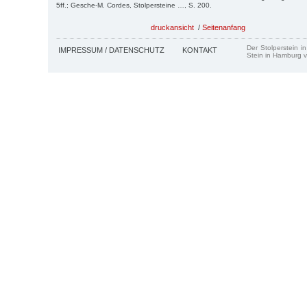
5ff.; Gesche-M. Cordes, Stolpersteine …, S. 200.
druckansicht
/
Seitenanfang
Der Stolperstein i
IMPRESSUM / DATENSCHUTZ
KONTAKT
Stein in Hamburg v