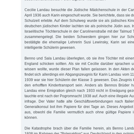
Cecilie Landau besuchte die Jüdische Mädchenschule in der Caro
April 1936 auch Karin eingeschult wurde. Sie berichtete, dass sie 
Schulzeit erlebte. Auf dem Schulweg wurde sie als jüdisches Kin
deutschen jüdischen Kinder lachten sie als polnische Jüdin aus. 
Israelitische Töchterschule in der Carolinenstraße mit der Talmud
zusammengelegt. Die beiden Schwestern gingen hier zur Sch
bestätigte die ehemalige Lehrerin Susi Lewinsky, Karin sei ei
intelligente Schülerin gewesen.
Benno und Sala Landau überlegten, ob sie ihre Töchter mit eine
England schicken sollten. Als sie mit Cecilie darüber sprachen 
wissen wollte, wurde dieser Plan fallen gelassen. In den Akten 
findet sich allerdings ein Abgangszeugnis für Karin Landau vom 11.
1939 war sie hier Schülerin der Klasse 3 gewesen. Das Zeugnis 
den erhofften Kindertransport sein. Anders als Bennos Brüder 
Landau eine Emigration gleich nach 1933 nicht in Erwägung ge
tauchte erst nach der Pogromnacht 1938 auf. Auch eine illegale Aus
infrage. Der Vater hatte alte Geschäftsverbindungen nach Italien
Generalkonsul bot ihm Papiere für drei Tage an. Dieses Angebo
aus, obwohl die Familie vermutlich auch ohne gültige Papiere in
können.
Die Katastrophe brach über die Familie herein, als Benno Land
1938 im Rahmen der "Polenaktion" aus Deutschland in den polni