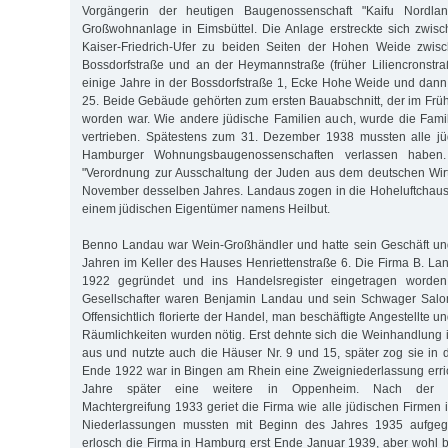
Vorgängerin der heutigen Baugenossenschaft "Kaifu Nordla
Großwohnanlage in Eimsbüttel. Die Anlage erstreckte sich zwis
Kaiser-Friedrich-Ufer zu beiden Seiten der Hohen Weide zwis
Bossdorfstraße und an der Heymannstraße (früher Liliencronstr
einige Jahre in der Bossdorfstraße 1, Ecke Hohe Weide und dan
25. Beide Gebäude gehörten zum ersten Bauabschnitt, der im Frühj
worden war. Wie andere jüdische Familien auch, wurde die Fami
vertrieben. Spätestens zum 31. Dezember 1938 mussten alle jüd
Hamburger Wohnungsbaugenossenschaften verlassen haben
"Verordnung zur Ausschaltung der Juden aus dem deutschen Wirt
November desselben Jahres. Landaus zogen in die Hoheluftchaus
einem jüdischen Eigentümer namens Heilbut.
Benno Landau war Wein-Großhändler und hatte sein Geschäft un
Jahren im Keller des Hauses Henriettenstraße 6. Die Firma B. La
1922 gegründet und ins Handelsregister eingetragen worden.
Gesellschafter waren Benjamin Landau und sein Schwager Salo
Offensichtlich florierte der Handel, man beschäftigte Angestellte un
Räumlichkeiten wurden nötig. Erst dehnte sich die Weinhandlung i
aus und nutzte auch die Häuser Nr. 9 und 15, später zog sie in 
Ende 1922 war in Bingen am Rhein eine Zweigniederlassung erri
Jahre später eine weitere in Oppenheim. Nach der nati
Machtergreifung 1933 geriet die Firma wie alle jüdischen Firmen 
Niederlassungen mussten mit Beginn des Jahres 1935 aufge
erlosch die Firma in Hamburg erst Ende Januar 1939, aber wohl 