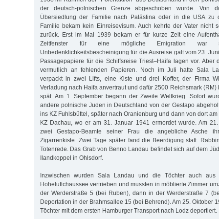
der deutsch-polnischen Grenze abgeschoben wurde. Von dor
Übersiedlung der Familie nach Palästina oder in die USA zu o
Familie bekam kein Einreisevisum. Auch kehrte der Vater nicht
zurück. Erst im Mai 1939 bekam er für kurze Zeit eine Aufent
Zeitfenster für eine mögliche Emigration war 
Unbedenklichkeitsbescheinigung für die Ausreise galt vom 23. Juni
Passagepapiere für die Schiffsreise Triest–Haifa lagen vor. Aber d
vermutlich an fehlenden Papieren. Noch im Juli hatte Sala L
verpackt in zwei Lifts, eine Kiste und drei Koffer, der Firma W
Verladung nach Haifa anvertraut und dafür 2500 Reichsmark (RM) b
spät. Am 1. September begann der Zweite Weltkrieg. Sofort w
andere polnische Juden in Deutschland von der Gestapo abgeholt 
ins KZ Fuhlsbüttel, später nach Oranienburg und dann von dort am
KZ Dachau, wo er am 31. Januar 1941 ermordet wurde. Am 21. 
zwei Gestapo-Beamte seiner Frau die angebliche Asche ih
Zigarrenkiste. Zwei Tage später fand die Beerdigung statt. Rabbi
Totenrede. Das Grab von Benno Landau befindet sich auf dem Jüd
Ilandkoppel in Ohlsdorf.
Inzwischen wurden Sala Landau und die Töchter auch aus
Hoheluftchaussee vertrieben und mussten in möblierte Zimmer um
der Werderstraße 5 (bei Ruben), dann in der Werderstraße 7 (b
Deportation in der Brahmsallee 15 (bei Behrend). Am 25. Oktober 
Töchter mit dem ersten Hamburger Transport nach Lodz deportiert.