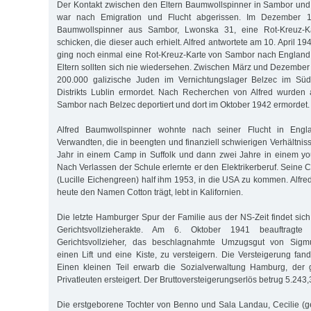
Der Kontakt zwischen den Eltern Baumwollspinner in Sambor un
war nach Emigration und Flucht abgerissen. Im Dezember 
Baumwollspinner aus Sambor, Lwonska 31, eine Rot-Kreuz-K
schicken, die dieser auch erhielt. Alfred antwortete am 10. April 1
ging noch einmal eine Rot-Kreuz-Karte von Sambor nach England.
Eltern sollten sich nie wiedersehen. Zwischen März und Dezembe
200.000 galizische Juden im Vernichtungslager Belzec im Süd
Distrikts Lublin ermordet. Nach Recherchen von Alfred wurden 
Sambor nach Belzec deportiert und dort im Oktober 1942 ermordet.
Alfred Baumwollspinner wohnte nach seiner Flucht in Engl
Verwandten, die in beengten und finanziell schwierigen Verhältnis
Jahr in einem Camp in Suffolk und dann zwei Jahre in einem yout
Nach Verlassen der Schule erlernte er den Elektrikerberuf. Seine
(Lucille Eichengreen) half ihm 1953, in die USA zu kommen. Alfre
heute den Namen Cotton trägt, lebt in Kalifornien.
Die letzte Hamburger Spur der Familie aus der NS-Zeit findet sich 
Gerichtsvollzieherakte. Am 6. Oktober 1941 beauftragt
Gerichtsvollzieher, das beschlagnahmte Umzugsgut von Sigm
einen Lift und eine Kiste, zu versteigern. Die Versteigerung fan
Einen kleinen Teil erwarb die Sozialverwaltung Hamburg, der 
Privatleuten ersteigert. Der Bruttoversteigerungserlös betrug 5.243
Die erstgeborene Tochter von Benno und Sala Landau, Cecilie (ge