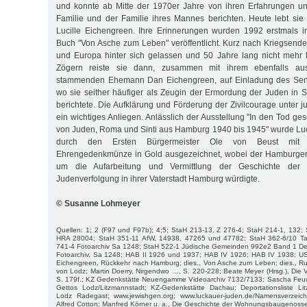
und konnte ab Mitte der 1970er Jahre von ihren Erfahrungen un
Familie und der Familie ihres Mannes berichten. Heute lebt si
Lucille Eichengreen. Ihre Erinnerungen wurden 1992 erstmals i
Buch "Von Asche zum Leben" veröffentlicht. Kurz nach Kriegsende
und Europa hinter sich gelassen und 50 Jahre lang nicht mehr
Zögern reiste sie dann, zusammen mit ihrem ebenfalls aus
stammenden Ehemann Dan Eichengreen, auf Einladung des Senat
wo sie seither häufiger als Zeugin der Ermordung der Juden in 
berichtete. Die Aufklärung und Förderung der Zivilcourage unter 
ein wichtiges Anliegen. Anlässlich der Ausstellung "In den Tod ges
von Juden, Roma und Sinti aus Hamburg 1940 bis 1945" wurde Lu
durch den Ersten Bürgermeister Ole von Beust mit 
Ehrengedenkmünze in Gold ausgezeichnet, wobei der Hamburger 
um die Aufarbeitung und Vermittlung der Geschichte der nat
Judenverfolgung in ihrer Vaterstadt Hamburg würdigte.
© Susanne Lohmeyer
Quellen: 1; 2 (F97 und F97b); 4;5; StaH 213-13, Z 276-4; StaH 214-1, 132;
HRA 28004; StaH 351-11 AfW, 14938, 47265 und 47782; StaH 362-6/10 Tal
741-4 Fotoarchiv Sa 1248; StaH 522-1 Jüdische Gemeinden 992e2 Band 1 Depo
Fotoarchiv, Sa 1248; HAB II 1926 und 1937; HAB IV 1926; HAB IV 1938; U
Eichengreen, Rückkehr nach Hamburg; dies., Von Asche zum Leben; dies., Ru
von Lodz; Martin Doerry, Nirgendwo …, S. 220-228; Beate Meyer (Hrsg.), Die
S. 179f.; KZ Gedenkstätte Neuengamme Videoarchiv 7132/7133; Sascha Feuche
Gettos Lodz/Litzmannstadt; KZ-Gedenkstätte Dachau; Deportationsliste Li
Lodz Radegast; www.jewishgen.org; www.luckauer-juden.de/Namensverzeichn
Alfred Cotton; Manfred Körner u. a., Die Geschichte der Wohnungsbaugenosse