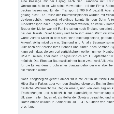
eine Passage mit der Hapag nach San Francisco mit 1.00
Umzugsgut hatte er, wie seine Verwandten, bei der Firma Spring
packen lassen und für den Transport 2.700 RM bezahlt. Aber au
gelang nicht. Die Pässe der Baumwollspinners wurden mit Wirk
devisenrechtlich gesperrt. Allerdings konnte für den Sohn Alf
Kindertransport nach England beschafft werden, er verließ Ham
Bruder der Mutter war mit Familie schon nach England emigriert, 
bei der Jewish Relief Agency und hatte ihm einen Platz verschaf
wurde Alfreds Koffer, in dem sich seine Kleidung befand, geraubt,
Ankunft völlig mittellos war. Sigmund und Amalia Baumwollspin
kurz nach der Abreise ihres Sohnes und fuhren nach Sambor, Si
kann sein, dass sie von dort zurückkehren wollten, um von Hambur
USA zu reisen, aber nach Kriegsausbruch am 1. September 193
möglich. Das Ehepaar Baumwollspinner hatte zwar zwei Affidavits 
für die Einwanderung polnischer Staatsangehöriger war aber ber
sie mussten warten.
Nach Kriegsbeginn geriet Sambor für kurze Zeit in deutsche Ha
Hitler-Stalin-Paktes aber von den Sowjets okkupiert. Erst im So
deutsche Wehrmacht die Region erneut, und von dem Tag an ka
Erschießungen und schließlich zur planmäßigen Vernichtung 
Ukrainer hatten Juden oft als Helfer der Sowjets betrachtet, und
Roten Armee wurden in Sambor im Juli 1941 50 Juden von eine
erschlagen.