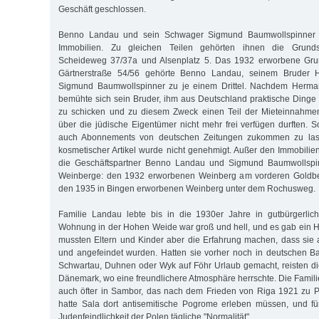
Geschäft geschlossen.
Benno Landau und sein Schwager Sigmund Baumwollspinner
Immobilien. Zu gleichen Teilen gehörten ihnen die Grun
Scheideweg 37/37a und Alsenplatz 5. Das 1932 erworbene Gr
Gärtnerstraße 54/56 gehörte Benno Landau, seinem Bruder
Sigmund Baumwollspinner zu je einem Drittel. Nachdem Herma
bemühte sich sein Bruder, ihm aus Deutschland praktische Dinge 
zu schicken und zu diesem Zweck einen Teil der Mieteinnahmen
über die jüdische Eigentümer nicht mehr frei verfügen durften.
auch Abonnements von deutschen Zeitungen zukommen zu las
kosmetischer Artikel wurde nicht genehmigt. Außer den Immobil
die Geschäftspartner Benno Landau und Sigmund Baumwollsp
Weinberge: den 1932 erworbenen Weinberg am vorderen Goldb
den 1935 in Bingen erworbenen Weinberg unter dem Rochusweg.
Familie Landau lebte bis in die 1930er Jahre in gutbürgerlich
Wohnung in der Hohen Weide war groß und hell, und es gab ein
mussten Eltern und Kinder aber die Erfahrung machen, dass sie
und angefeindet wurden. Hatten sie vorher noch in deutschen B
Schwartau, Duhnen oder Wyk auf Föhr Urlaub gemacht, reisten d
Dänemark, wo eine freundlichere Atmosphäre herrschte. Die Famili
auch öfter in Sambor, das nach dem Frieden von Riga 1921 zu P
hatte Sala dort antisemitische Pogrome erleben müssen, und fü
Judenfeindlichkeit der Polen tägliche "Normalität".