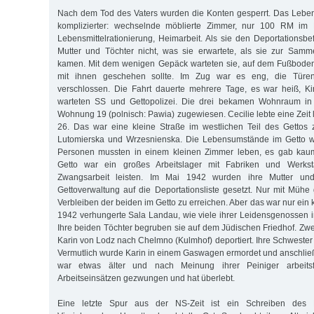
Nach dem Tod des Vaters wurden die Konten gesperrt. Das Leben
komplizierter: wechselnde möblierte Zimmer, nur 100 RM im 
Lebensmittelrationierung, Heimarbeit. Als sie den Deportationsbe
Mutter und Töchter nicht, was sie erwartete, als sie zur Samm
kamen. Mit dem wenigen Gepäck warteten sie, auf dem Fußboden 
mit ihnen geschehen sollte. Im Zug war es eng, die Tür
verschlossen. Die Fahrt dauerte mehrere Tage, es war heiß, Ki
warteten SS und Gettopolizei. Die drei bekamen Wohnraum in 
Wohnung 19 (polnisch: Pawia) zugewiesen. Cecilie lebte eine Zeit
26. Das war eine kleine Straße im westlichen Teil des Gettos
Lutomierska und Wrzesnienska. Die Lebensumstände im Getto wa
Personen mussten in einem kleinen Zimmer leben, es gab kaum
Getto war ein großes Arbeitslager mit Fabriken und Werkstä
Zwangsarbeit leisten. Im Mai 1942 wurden ihre Mutter un
Gettoverwaltung auf die Deportationsliste gesetzt. Nur mit Mühe 
Verbleiben der beiden im Getto zu erreichen. Aber das war nur ein k
1942 verhungerte Sala Landau, wie viele ihrer Leidensgenossen i
Ihre beiden Töchter begruben sie auf dem Jüdischen Friedhof. Zw
Karin von Lodz nach Chelmno (Kulmhof) deportiert. Ihre Schwester k
Vermutlich wurde Karin in einem Gaswagen ermordet und anschließ
war etwas älter und nach Meinung ihrer Peiniger arbeits
Arbeitseinsätzen gezwungen und hat überlebt.
Eine letzte Spur aus der NS-Zeit ist ein Schreiben des B