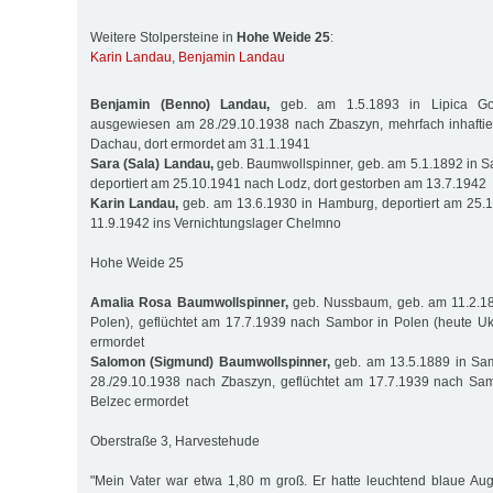
Weitere Stolpersteine in
Hohe Weide 25
:
Karin Landau
,
Benjamin Landau
Benjamin (Benno) Landau,
geb. am 1.5.1893 in Lipica Gor
ausgewiesen am 28./29.10.1938 nach Zbaszyn, mehrfach inhaftie
Dachau, dort ermordet am 31.1.1941
Sara (Sala) Landau,
geb. Baumwollspinner, geb. am 5.1.1892 in S
deportiert am 25.10.1941 nach Lodz, dort gestorben am 13.7.1942
Karin Landau,
geb. am 13.6.1930 in Hamburg, deportiert am 25.
11.9.1942 ins Vernichtungslager Chelmno
Hohe Weide 25
Amalia Rosa Baumwollspinner,
geb. Nussbaum, geb. am 11.2.18
Polen), geflüchtet am 17.7.1939 nach Sambor in Polen (heute Uk
ermordet
Salomon (Sigmund) Baumwollspinner,
geb. am 13.5.1889 in Sa
28./29.10.1938 nach Zbaszyn, geflüchtet am 17.7.1939 nach Sam
Belzec ermordet
Oberstraße 3, Harvestehude
"Mein Vater war etwa 1,80 m groß. Er hatte leuchtend blaue Au