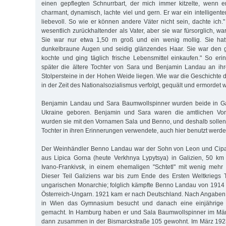
einen gepflegten Schnurrbart, der mich immer kitzelte, wenn e
charmant, dynamisch, lachte viel und gern. Er war ein intelligen
liebevoll. So wie er können andere Väter nicht sein, dachte ich.
wesentlich zurückhaltender als Vater, aber sie war fürsorglich, wa
Sie war nur etwa 1,50 m groß und ein wenig mollig. Sie hatt
dunkelbraune Augen und seidig glänzendes Haar. Sie war den 
kochte und ging täglich frische Lebensmittel einkaufen." So erin
später die ältere Tochter von Sara und Benjamin Landau an ihre
Stolpersteine in der Hohen Weide liegen. Wie war die Geschichte 
in der Zeit des Nationalsozialismus verfolgt, gequält und ermordet
Benjamin Landau und Sara Baumwollspinner wurden beide in Gal
Ukraine geboren. Benjamin und Sara waren die amtlichen Vo
wurden sie mit den Vornamen Sala und Benno, und deshalb sollen
Tochter in ihren Erinnerungen verwendete, auch hier benutzt werde
Der Weinhändler Benno Landau war der Sohn von Leon und Cip
aus Lipica Gorna (heute Verkhnya Lypytsya) in Galizien, 50 km
Ivano-Frankivsk, in einem ehemaligen "Schtetl" mit wenig mehr
Dieser Teil Galiziens war bis zum Ende des Ersten Weltkriegs Te
ungarischen Monarchie; folglich kämpfte Benno Landau von 1914 b
Österreich-Ungarn. 1921 kam er nach Deutschland. Nach Angaben s
in Wien das Gymnasium besucht und danach eine einjährige
gemacht. In Hamburg haben er und Sala Baumwollspinner im Mär
dann zusammen in der Bismarckstraße 105 gewohnt. Im März 1923 er