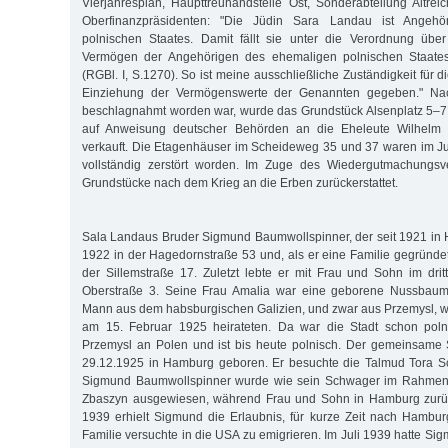
Vierjahresplan, Haupttreuhandstelle Ost, Sonderabteilung Altr
Oberfinanzpräsidenten: "Die Jüdin Sara Landau ist Angehö
polnischen Staates. Damit fällt sie unter die Verordnung üb
Vermögen der Angehörigen des ehemaligen polnischen Staate
(RGBl. I, S.1270). So ist meine ausschließliche Zuständigkeit fü
Einziehung der Vermögenswerte der Genannten gegeben." N
beschlagnahmt worden war, wurde das Grundstück Alsenplatz 5
auf Anweisung deutscher Behörden an die Eheleute Wilhelm 
verkauft. Die Etagenhäuser im Scheideweg 35 und 37 waren im J
vollständig zerstört worden. Im Zuge des Wiedergutmachungsv
Grundstücke nach dem Krieg an die Erben zurückerstattet.
Sala Landaus Bruder Sigmund Baumwollspinner, der seit 1921 in
1922 in der Hagedornstraße 53 und, als er eine Familie gegründet 
der Sillemstraße 17. Zuletzt lebte er mit Frau und Sohn im dr
Oberstraße 3. Seine Frau Amalia war eine geborene Nussbaum
Mann aus dem habsburgischen Galizien, und zwar aus Przemysl, 
am 15. Februar 1925 heirateten. Da war die Stadt schon pol
Przemysl an Polen und ist bis heute polnisch. Der gemeinsame
29.12.1925 in Hamburg geboren. Er besuchte die Talmud Tora Sc
Sigmund Baumwollspinner wurde wie sein Schwager im Rahmen 
Zbaszyn ausgewiesen, während Frau und Sohn in Hamburg zurüc
1939 erhielt Sigmund die Erlaubnis, für kurze Zeit nach Hambu
Familie versuchte in die USA zu emigrieren. Im Juli 1939 hatte S