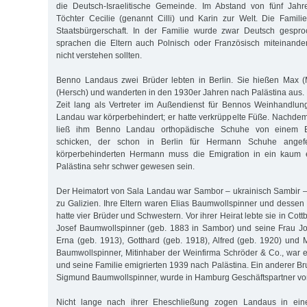
die Deutsch-Israelitische Gemeinde. Im Abstand von fünf Jah
Töchter Cecilie (genannt Cilli) und Karin zur Welt. Die Famil
Staatsbürgerschaft. In der Familie wurde zwar Deutsch gespr
sprachen die Eltern auch Polnisch oder Französisch miteinande
nicht verstehen sollten.
Benno Landaus zwei Brüder lebten in Berlin. Sie hießen Max 
(Hersch) und wanderten in den 1930er Jahren nach Palästina aus.
Zeit lang als Vertreter im Außendienst für Bennos Weinhandlun
Landau war körperbehindert; er hatte verkrüppelte Füße. Nachde
ließ ihm Benno Landau orthopädische Schuhe von einem B
schicken, der schon in Berlin für Hermann Schuhe angefer
körperbehinderten Hermann muss die Emigration in ein kaum e
Palästina sehr schwer gewesen sein.
Der Heimatort von Sala Landau war Sambor – ukrainisch Sambir –
zu Galizien. Ihre Eltern waren Elias Baumwollspinner und dessen
hatte vier Brüder und Schwestern. Vor ihrer Heirat lebte sie in Cot
Josef Baumwollspinner (geb. 1883 in Sambor) und seine Frau Jo
Erna (geb. 1913), Gotthard (geb. 1918), Alfred (geb. 1920) und 
Baumwollspinner, Mitinhaber der Weinfirma Schröder & Co., war e
und seine Familie emigrierten 1939 nach Palästina. Ein anderer B
Sigmund Baumwollspinner, wurde in Hamburg Geschäftspartner v
Nicht lange nach ihrer Eheschließung zogen Landaus in ei