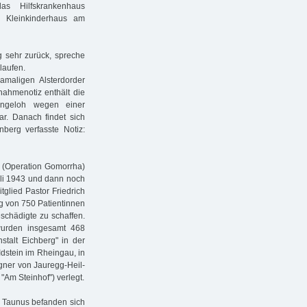
s Hilfskrankenhaus
m Kleinkinderhaus am
ig sehr zurück, spreche
laufen.
maligen Alsterdorder
fnahmenotiz enthält die
angeloh wegen einer
r. Danach findet sich
berg verfasste Notiz:
 (Operation Gomorrha)
Juli 1943 und dann noch
tglied Pastor Friedrich
g von 750 Patientinnen
schädigte zu schaffen.
wurden insgesamt 468
talt Eichberg" in der
Idstein im Rheingau, in
agner von Jauregg-Heil-
"Am Steinhof") verlegt.
m Taunus befanden sich