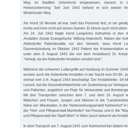
Weg im Stadtteil Uhlenhorst eingewiesen, danach in da
Hohenzollernring. Seit Juni 1942 befand er sich wieder i
Winterhuder Weg.
Als Horst 18 Monate alt war, hielt das Personal fest, er sei geist
nichts und höre nicht auf seinen Namen. Er könne auch nicht allein 
Am 24. Juli 1942 folgte Horst Langelohs Aufnahme in den da
Anstalten (heute Evangelische Stiftung Alsterdorf). Neben der Au
Alsterdorfer Patientenakte nur den Vermerk, dass Horst L
Darmentzündung im Oktober 1942 Patient der Krankenstation wa
unter dem 6. August 1943 die von dem Anstaltsarzt Dr. Kreyen
"Verlegt, da die Alsterdorfer Anstalten zerstört sind."
Während der schweren Luftangriffe auf Hamburg im Sommer 1943
wurden auch die Alsterdorfer Anstalten in der Nacht vom 29./30. 
einmal vom 3./4. August 1943 beschädigt. Der Anstaltsleiter, SA-Mi
Lensch, bat die Gesundheitsbehörde um Zustimmung zur Verlegun
und Patienten, angeblich um Platz für Verwundete und Bombenge
Mit drei Transporten zwischen dem 7. und dem 16. August 
Mädchen und Frauen, Jungen und Männer in die "Landesheilans
Nähe von Wiesbaden, in die "Heilerziehungsanstalt Kalmenhof" in 
die "Heil- und Pflegeanstalt Mainkofen" bei Passau und in die "W
und Pflegeanstalt der Stadt Wien" in Wien (auch bekannt als Anstalt 
In dem Transport am 7. August 1943 zum Kalmenhof bei Idstein i