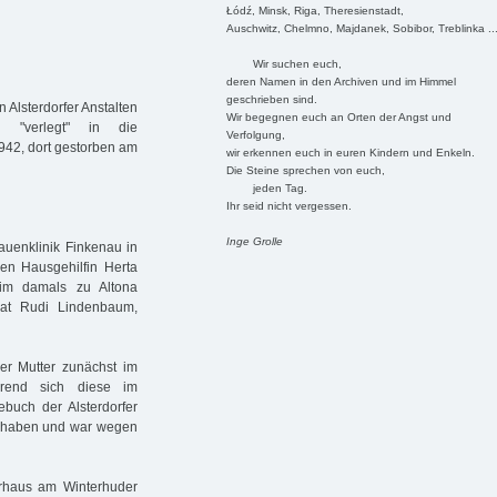
Łódź, Minsk, Riga, Theresienstadt,
Auschwitz, Chelmno, Majdanek, Sobibor, Treblinka ..
Wir suchen euch,
deren Namen in den Archiven und im Himmel
geschrieben sind.
Alsterdorfer Anstalten
Wir begegnen euch an Orten der Angst und
, "verlegt" in die
Verfolgung,
1942, dort gestorben am
wir erkennen euch in euren Kindern und Enkeln.
Die Steine sprechen von euch,
jeden Tag.
Ihr seid nicht vergessen.
Inge Grolle
uenklinik Finkenau in
en Hausgehilfin Herta
m damals zu Altona
dat Rudi Lindenbaum,
er Mutter zunächst im
ährend sich diese im
buch der Alsterdorfer
rt haben und war wegen
erhaus am Winterhuder