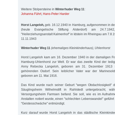
Weitere Stolpersteine in
Winterhuder Weg 11
:
Johanna Führt
,
Hans-Peter Harder
Horst Langeloh,
geb. 16.12.1940 in Hamburg, aufgenommen in den 
(heute Evangelische Stiftung Alsterdorf) am 24.7.1942
"Heilerziehungsanstalt Kalmenhof" in Idstein im Rheingau am 7.8.
11.11.1943
Winterhuder Weg 11
(ehemaliges Kleinkinderhaus), Uhlenhorst
Horst Langeloh kam am 16. Dezember 1940 in der damaligen Fra
Hamburg-Uhlenhorst zur Welt. Er war das zweite Kind der ledig
Anny Rebecka Langeloh, geboren am 31. Dezember 1913 i
gehörenden Osdorf. Sein leiblicher Vater war der Marinesol
geboren am 11. Mai 1916.
Das Kind wurde nach seiner Geburt "wegen Obdachlosigkeit" d
Säuglingsheim Wilhelmstift in Rahlstedt untergebracht, w
Versorgungsheim Farmsen befand. Sie soll, wie es im Aufnahme
Anstalten notiert wurde, einen "schlechten Lebenswandel" gefüh
"Geistesschwäche" entmündigt.
Kurz darauf wurde Horst Langeloh in das städtische Kleinkind