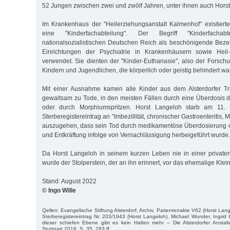
52 Jungen zwischen zwei und zwölf Jahren, unter ihnen auch Hors
Im Krankenhaus der "Heilerziehungsanstalt Kalmenhof" existier
eine "Kinderfachabteilung". Der Begriff "Kinderfacha
nationalsozialistischen Deutschen Reich als beschönigende Bez
Einrichtungen der Psychiatrie in Krankenhäusern sowie Heil-
verwendet. Sie dienten der "Kinder-Euthanasie", also der Forsc
Kindern und Jugendlichen, die körperlich oder geistig behindert wa
Mit einer Ausnahme kamen alle Kinder aus dem Alsterdorfer T
gewaltsam zu Tode, in den meisten Fällen durch eine Überdosis d
oder durch Morphiumspritzen. Horst Langeloh starb am 11.
Sterberegistereintrag an "Imbezillität, chronischer Gastroenteritis,
auszugehen, dass sein Tod durch medikamentöse Überdosierung 
und Entkräftung infolge von Vernachlässigung herbeigeführt wurde.
Da Horst Langeloh in seinem kurzen Leben nie in einer private
wurde der Stolperstein, der an ihn erinnert, vor das ehemalige Klei
Stand: August 2022
© Ingo Wille
Qellen: Evangelische Stiftung Alsterdorf, Archiv, Patientenakte V62 (Horst Lan
Sterberegistereintrag Nr. 203/1943 (Horst Langeloh). Michael Wunder, Ingrid 
dieser schiefen Ebene gibt es kein Halten mehr – Die Alsterdorfer Anstalt
Stuttgart 2016, S. 35, 283 ff.