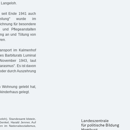
t Langeloh.
te seit Ende 1941 auch
bteilung" wurde im
eichnung für besondere
 und Pflegeanstalten
hung an und Tötung von
ren.
ransport im Kalmenhof
es Barbiturats Luminal
 November 1943, laut
 Marasmus". Es ist davon
oder durch Auszehrung
n Wohnung gelebt hat,
nkinderhaus gelegt.
geloh), Standesamt Idstein,
Genkel, Harald Jenner, Auf
en im Nationalsozialismus,