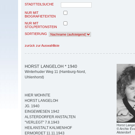
STADTTEILSUCHE
NUR MIT
BIOGRAFIETEXTEN
NUR MIT
STOLPERTONSTEIN
SORTIERUNG
zurück zur Auswahlliste
HORST LANGELOH * 1940
Winterhuder Weg 11 (Hamburg-Nord,
Uhlenhorst)
HIER WOHNTE
HORST LANGELOH
JG. 1940
EINGEWIESEN 1942
ALSTERDORFER ANSTALTEN
"VERLEGT" 7.8.1943
Horst Lange
HEILANSTALT KALMENHOF
© Archiv Eva
Alsterdorf
ERMORDET 11.11.1943