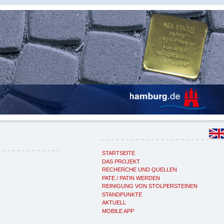
STARTSEITE
DAS PROJEKT
RECHERCHE UND QUELLEN
PATE / PATIN WERDEN
REINIGUNG VON STOLPERSTEINEN
STANDPUNKTE
AKTUELL
MOBILE APP