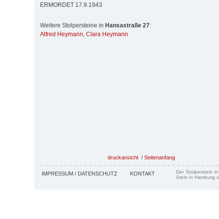
ERMORDET 17.9.1943
Weitere Stolpersteine in
Hansastraße 27
:
Alfred Heymann
,
Clara Heymann
druckansicht
/
Seitenanfang
Der Stolperstein i
IMPRESSUM / DATENSCHUTZ
KONTAKT
Stein in Hamburg v