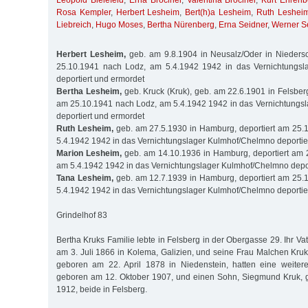
Leopold Bielefeld
,
Erna Brociner
,
Valentina Brociner
,
Kurt Ehrenb
Rosa Kempler
,
Herbert Lesheim
,
Bert(h)a Lesheim
,
Ruth Leshei
Liebreich
,
Hugo Moses
,
Bertha Nürenberg
,
Erna Seidner
,
Werner S
Herbert Lesheim,
geb. am 9.8.1904 in Neusalz/Oder in Niedersc
25.10.1941 nach Lodz, am 5.4.1942 1942 in das Vernichtungsl
deportiert und ermordet
Bertha Lesheim,
geb. Kruck (Kruk), geb. am 22.6.1901 in Felsberg
am 25.10.1941 nach Lodz, am 5.4.1942 1942 in das Vernichtungs
deportiert und ermordet
Ruth Lesheim,
geb. am 27.5.1930 in Hamburg, deportiert am 25.
5.4.1942 1942 in das Vernichtungslager Kulmhof/Chelmno deportie
Marion Lesheim,
geb. am 14.10.1936 in Hamburg, deportiert am 
am 5.4.1942 1942 in das Vernichtungslager Kulmhof/Chelmno depor
Tana Lesheim,
geb. am 12.7.1939 in Hamburg, deportiert am 25.
5.4.1942 1942 in das Vernichtungslager Kulmhof/Chelmno deportie
Grindelhof 83
Bertha Kruks Familie lebte in Felsberg in der Obergasse 29. Ihr Va
am 3. Juli 1866 in Kolema, Galizien, und seine Frau Malchen Kr
geboren am 22. April 1878 in Niedenstein, hatten eine weitere
geboren am 12. Oktober 1907, und einen Sohn, Siegmund Kruk, 
1912, beide in Felsberg.