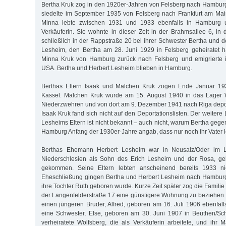
Bertha Kruk zog in den 1920er-Jahren von Felsberg nach Hambur
siedelte im September 1935 von Felsberg nach Frankfurt am Mai
Minna lebte zwischen 1931 und 1933 ebenfalls in Hamburg un
Verkäuferin. Sie wohnte in dieser Zeit in der Brahmsallee 6, in
schließlich in der Rappstraße 20 bei ihrer Schwester Bertha und
Lesheim, den Bertha am 28. Juni 1929 in Felsberg geheiratet h
Minna Kruk von Hamburg zurück nach Felsberg und emigrierte 
USA. Bertha und Herbert Lesheim blieben in Hamburg.
Berthas Eltern Isaak und Malchen Kruk zogen Ende Januar 19
Kassel. Malchen Kruk wurde am 15. August 1940 in das Lager 
Niederzwehren und von dort am 9. Dezember 1941 nach Riga depor
Isaak Kruk fand sich nicht auf den Deportationslisten. Der weite
Lesheims Eltern ist nicht bekannt – auch nicht, warum Bertha geg
Hamburg Anfang der 1930er-Jahre angab, dass nur noch ihr Vater 
Berthas Ehemann Herbert Lesheim war in Neusalz/Oder im La
Niederschlesien als Sohn des Erich Lesheim und der Rosa, ge
gekommen. Seine Eltern lebten anscheinend bereits 1933 ni
Eheschließung gingen Bertha und Herbert Lesheim nach Hambur
ihre Tochter Ruth geboren wurde. Kurze Zeit später zog die Familie 
der Langenfelderstraße 17 eine günstigere Wohnung zu beziehen.
einen jüngeren Bruder, Alfred, geboren am 16. Juli 1906 ebenfall
eine Schwester, Else, geboren am 30. Juni 1907 in Beuthen/Sch
verheiratete Wolfsberg, die als Verkäuferin arbeitete, und ihr