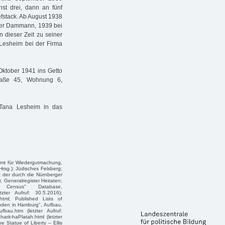
hst drei, dann an fünf
iefstack. Ab August 1938
Peter Dammann, 1939 bei
 dieser Zeit zu seiner
Lesheim bei der Firma
Oktober 1941 ins Getto
traße 45, Wohnung 6,
 Tana Lesheim in das
Amt für Wiedergutmachung,
sg.): Jüdisches Felsberg;
t der durch die Nürnberger
 Generalregister Heiraten;
Census" Database,
etzter Aufruf: 30.5.2016);
.html; Published Lists of
uden in Hamburg", Aufbau,
fbau.htm (letzter Aufruf:
rit-haPlatah.html (letzter
e Statue of Liberty – Ellis