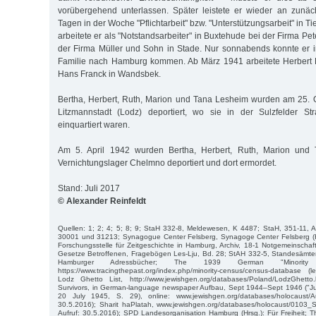
vorübergehend unterlassen. Später leistete er wieder an zunäc
Tagen in der Woche "Pflichtarbeit" bzw. "Unterstützungsarbeit" in T
arbeitete er als "Notstandsarbeiter" in Buxtehude bei der Firma 
der Firma Müller und Sohn in Stade. Nur sonnabends konnte er in
Familie nach Hamburg kommen. Ab März 1941 arbeitete Herbert 
Hans Franck in Wandsbek.
Bertha, Herbert, Ruth, Marion und Tana Lesheim wurden am 25. 
Litzmannstadt (Lodz) deportiert, wo sie in der Sulzfelder S
einquartiert waren.
Am 5. April 1942 wurden Bertha, Herbert, Ruth, Marion und
Vernichtungslager Chelmno deportiert und dort ermordet.
Stand: Juli 2017
© Alexander Reinfeldt
Quellen: 1; 2; 4; 5; 8; 9; StaH 332-8, Meldewesen, K 4487; StaH, 351-11, 
30001 und 31213; Synagogue Center Felsberg, Synagoge Center Felsberg (Hr
Forschungsstelle für Zeitgeschichte in Hamburg, Archiv, 18-1 Notgemeinschaf
Gesetze Betroffenen, Fragebögen Les-Lju, Bd. 28; StAH 332-5, Standesämter,
Hamburger Adressbücher; The 1939 German "Minority 
https://www.tracingthepast.org/index.php/minority-census/census-database (l
Lodz Ghetto List, http://www.jewishgen.org/databases/Poland/LodzGhetto
Survivors, in German-language newspaper Aufbau, Sept 1944–Sept 1946 ("J
20 July 1945, S. 29), online: www.jewishgen.org/databases/holocaust/Au
30.5.2016); Sharit haPlatah, www.jewishgen.org/databases/holocaust/0103_Sha
Aufruf: 30.5.2016); SPD Landesorganisation Hamburg (Hrsg.): Für Freiheit; Th