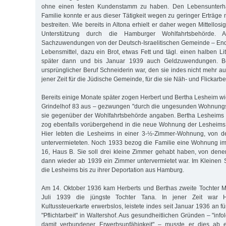
ohne einen festen Kundenstamm zu haben. Den Lebensunterhal
Familie konnte er aus dieser Tätigkeit wegen zu geringer Erträge n
bestreiten. Wie bereits in Altona erhielt er daher wegen Mittellosi
Unterstützung durch die Hamburger Wohlfahrtsbehörde.
Sachzuwendungen von der Deutsch-Israelitischen Gemeinde – End
Lebensmittel, dazu ein Brot, etwas Fett und tägl. einen halben Lit
später dann und bis Januar 1939 auch Geldzuwendungen. Be
ursprünglicher Beruf Schneiderin war, den sie indes nicht mehr aus
jener Zeit für die Jüdische Gemeinde, für die sie Näh- und Flickarbei
Bereits einige Monate später zogen Herbert und Bertha Lesheim 
Grindelhof 83 aus – gezwungen "durch die ungesunden Wohnungsv
sie gegenüber der Wohlfahrtsbehörde angaben. Bertha Lesheims
zog ebenfalls vorübergehend in die neue Wohnung der Lesheims 
Hier lebten die Lesheims in einer 3-½-Zimmer-Wohnung, von d
untervermieteten. Noch 1933 bezog die Familie eine Wohnung i
16, Haus B. Sie soll drei kleine Zimmer gehabt haben, von dene
dann wieder ab 1939 ein Zimmer untervermietet war. Im Kleinen
die Lesheims bis zu ihrer Deportation aus Hamburg.
Am 14. Oktober 1936 kam Herberts und Berthas zweite Tochter M
Juli 1939 die jüngste Tochter Tana. In jener Zeit war H
Kultussteuerkarte erwerbslos, leistete indes seit Januar 1936 an 
"Pflichtarbeit" in Waltershof. Aus gesundheitlichen Gründen – "i
damit verbundener Erwerbsunfähigkeit" – musste er dies ab