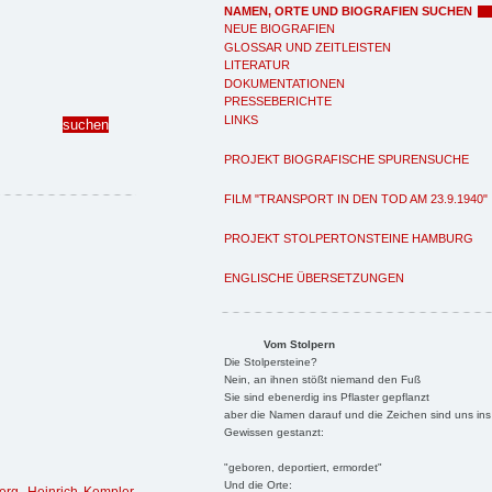
NAMEN, ORTE UND BIOGRAFIEN SUCHEN
NEUE BIOGRAFIEN
GLOSSAR UND ZEITLEISTEN
LITERATUR
DOKUMENTATIONEN
PRESSEBERICHTE
LINKS
PROJEKT BIOGRAFISCHE SPURENSUCHE
FILM "TRANSPORT IN DEN TOD AM 23.9.1940"
PROJEKT STOLPERTONSTEINE HAMBURG
ENGLISCHE ÜBERSETZUNGEN
Vom Stolpern
Die Stolpersteine?
Nein, an ihnen stößt niemand den Fuß
Sie sind ebenerdig ins Pflaster gepflanzt
aber die Namen darauf und die Zeichen sind uns ins
Gewissen gestanzt:
"geboren, deportiert, ermordet"
Und die Orte: