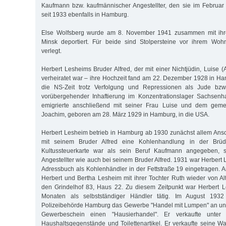
Kaufmann bzw. kaufmännischer Angestellter, den sie im Februar 
seit 1933 ebenfalls in Hamburg.
Else Wolfsberg wurde am 8. November 1941 zusammen mit ih
Minsk deportiert. Für beide sind Stolpersteine vor ihrem Wo
verlegt.
Herbert Lesheims Bruder Alfred, der mit einer Nichtjüdin, Luise 
verheiratet war – ihre Hochzeit fand am 22. Dezember 1928 in Ham
die NS-Zeit trotz Verfolgung und Repressionen als Jude bzw
vorübergehender Inhaftierung im Konzentrationslager Sachsenh
emigrierte anschließend mit seiner Frau Luise und dem ge
Joachim, geboren am 28. März 1929 in Hamburg, in die USA.
Herbert Lesheim betrieb in Hamburg ab 1930 zunächst allem An
mit seinem Bruder Alfred eine Kohlenhandlung in der Brüd
Kultussteuerkarte war als sein Beruf Kaufmann angegeben, s
Angestellter wie auch bei seinem Bruder Alfred. 1931 war Herber
Adressbuch als Kohlenhändler in der Fettstraße 19 eingetragen.
Herbert und Bertha Lesheim mit ihrer Tochter Ruth wieder von 
den Grindelhof 83, Haus 22. Zu diesem Zeitpunkt war Herbert L
Monaten als selbstständiger Händler tätig. Im August 193
Polizeibehörde Hamburg das Gewerbe "Handel mit Lumpen" an und
Gewerbeschein einen "Hausierhandel". Er verkaufte unter
Haushaltsgegenstände und Toilettenartikel. Er verkaufte seine 