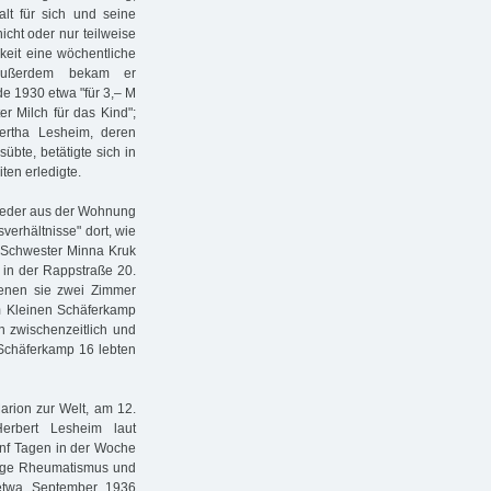
t für sich und seine
icht oder nur teilweise
gkeit eine wöchentliche
 Außerdem bekam er
e 1930 etwa "für 3,– M
er Milch für das Kind";
rtha Lesheim, deren
übte, betätigte sich in
ten erledigte.
wieder aus der Wohnung
erhältnisse" dort, wie
 Schwester Minna Kruk
in der Rappstraße 20.
enen sie zwei Zimmer
m Kleinen Schäferkamp
n zwischenzeitlich und
 Schäferkamp 16 lebten
arion zur Welt, am 12.
erbert Lesheim laut
fünf Tagen in der Woche
nfolge Rheumatismus und
 etwa September 1936