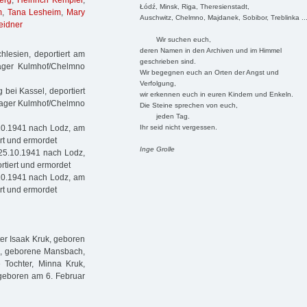
erg
,
Heinrich Kempler
,
Łódź, Minsk, Riga, Theresienstadt,
m
,
Tana Lesheim
,
Mary
Auschwitz, Chelmno, Majdanek, Sobibor, Treblinka ..
eidner
Wir suchen euch,
deren Namen in den Archiven und im Himmel
hlesien, deportiert am
geschrieben sind.
ager Kulmhof/Chelmno
Wir begegnen euch an Orten der Angst und
Verfolgung,
 bei Kassel, deportiert
wir erkennen euch in euren Kindern und Enkeln.
lager Kulmhof/Chelmno
Die Steine sprechen von euch,
jeden Tag.
Ihr seid nicht vergessen.
10.1941 nach Lodz, am
rt und ermordet
Inge Grolle
25.10.1941 nach Lodz,
tiert und ermordet
10.1941 nach Lodz, am
rt und ermordet
ter Isaak Kruk, geboren
uk, geborene Mansbach,
 Tochter, Minna Kruk,
geboren am 6. Februar