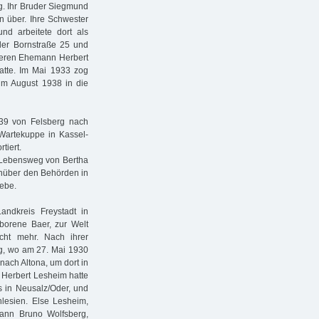
g. Ihr Bruder Siegmund
n über. Ihre Schwester
d arbeitete dort als
 der Bornstraße 25 und
 deren Ehemann Herbert
atte. Im Mai 1933 zog
im August 1938 in die
39 von Felsberg nach
Wartekuppe in Kassel-
tiert.
re Lebensweg von Bertha
enüber den Behörden in
lebe.
ndkreis Freystadt in
borene Baer, zur Welt
cht mehr. Nach ihrer
g, wo am 27. Mai 1930
nach Altona, um dort in
 Herbert Lesheim hatte
s in Neusalz/Oder, und
lesien. Else Lesheim,
 Mann Bruno Wolfsberg,