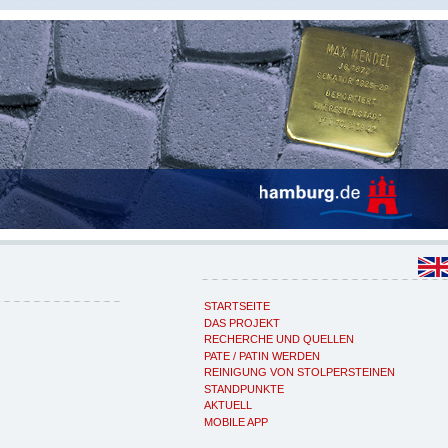
STARTSEITE
DAS PROJEKT
RECHERCHE UND QUELLEN
PATE / PATIN WERDEN
REINIGUNG VON STOLPERSTEINEN
STANDPUNKTE
AKTUELL
MOBILE APP