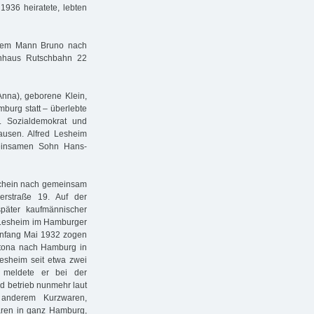
1936 heiratete, lebten
rem Mann Bruno nach
hnhaus Rutschbahn 22
(Anna), geborene Klein,
burg statt – überlebte
. Sozialdemokrat und
ausen. Alfred Lesheim
meinsamen Sohn Hans-
schein nach gemeinsam
erstraße 19. Auf der
päter kaufmännischer
t Lesheim im Hamburger
 Anfang Mai 1932 zogen
Altona nach Hamburg in
esheim seit etwa zwei
2 meldete er bei der
 betrieb nunmehr laut
 anderem Kurzwaren,
Waren in ganz Hamburg,