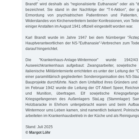
Brandt" wird deshalb als "regionalisierte Euthanasie" oder als "
bezeichnet. Sie stand in der Nachfolge der "T 4-Aktion", der g
Ermordung von psychiatrischen Patientinnen und Patienten
Widerstandes von Kirchenvertretern beider Konfessionen, von Teil
einiger Anstalten im August 1941 offiziell eingestellt worden war.
Karl Brandt wurde im Jahre 1947 bei dem Nürnberger "Ärztepr
Hauptverantwortlichen der NS-"Euthanasie"-Verbrechen zum Tode 
darauf hingerichtet.
Die "Krankenhaus-Anlage-Wintermoor” wurde 1942/
Ausweichkrankenhaus aufgebaut: Zwangsarbeiter, sowjetische
italienische Militärinternierte errichteten es unter der Leitung der "
einer paramilitärisch gegliederten Sonderorganisation des NS-Staa
Bauprojekte durchführte. Nach dem Unfalltod ihres Gründers und O
im Februar 1942 wurde die Leitung der OT Albert Speer, Reichsm
und Munition, übertragen. Elf sowjetische Kriegsgefa
Kriegsgefangenen des Außenlagers StaLag (Stammlager) Sand
Holzbaracke in Ehrhorn untergebracht waren und beim Aufb
Wintermoor ums Leben kamen, sind namentlich bekannt. Polnisch
arbeiteten im Krankenhausbetrieb in der Küche und als Reinigungsk
Stand: Juli 2025
© Margot Löhr