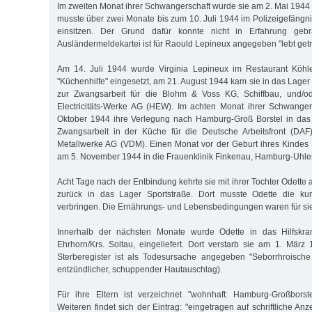
Im zweiten Monat ihrer Schwangerschaft wurde sie am 2. Mai 194
musste über zwei Monate bis zum 10. Juli 1944 im Polizeigefängn
einsitzen. Der Grund dafür konnte nicht in Erfahrung geb
Ausländermeldekartei ist für Raould Lepineux angegeben "lebt getr
Am 14. Juli 1944 wurde Virginia Lepineux im Restaurant Köhler
"Küchenhilfe" eingesetzt, am 21. August 1944 kam sie in das Lager
zur Zwangsarbeit für die Blohm & Voss KG, Schiffbau, und/o
Electricitäts-Werke AG (HEW). Im achten Monat ihrer Schwanger
Oktober 1944 ihre Verlegung nach Hamburg-Groß Borstel in das 
Zwangsarbeit in der Küche für die Deutsche Arbeitsfront (DAF)
Metallwerke AG (VDM). Einen Monat vor der Geburt ihres Kindes
am 5. November 1944 in die Frauenklinik Finkenau, Hamburg-Uhle
Acht Tage nach der Entbindung kehrte sie mit ihrer Tochter Odett
zurück in das Lager Sportstraße. Dort musste Odette die kur
verbringen. Die Ernährungs- und Lebensbedingungen waren für sie
Innerhalb der nächsten Monate wurde Odette in das Hilfskra
Ehrhorn/Krs. Soltau, eingeliefert. Dort verstarb sie am 1. Mär
Sterberegister ist als Todesursache angegeben "Seborrhroische
entzündlicher, schuppender Hautauschlag).
Für ihre Eltern ist verzeichnet "wohnhaft: Hamburg-Großborst
Weiteren findet sich der Eintrag: "eingetragen auf schriftliche A