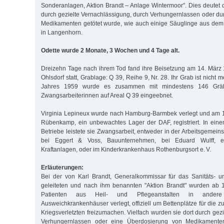
Sonderanlagen, Aktion Brandt – Anlage Wintermoor". Dies deutet d
durch gezielte Vernachlässigung, durch Verhungernlassen oder du
Medikamenten getötet wurde, wie auch einige Säuglinge aus dem
in Langenhorn.
Odette wurde 2 Monate, 3 Wochen und 4 Tage alt.
Dreizehn Tage nach ihrem Tod fand ihre Beisetzung am 14. März
Ohlsdorf statt, Grablage: Q 39, Reihe 9, Nr. 28. Ihr Grab ist nicht
Jahres 1959 wurde es zusammen mit mindestens 146 Gräb
Zwangsarbeiterinnen auf Areal Q 39 eingeebnet.
Virginia Lepineux wurde nach Hamburg-Barmbek verlegt und am 1
Rübenkamp, ein unbewachtes Lager der DAF, registriert. In ein
Betriebe leistete sie Zwangsarbeit, entweder in der Arbeitsgemeins
bei Eggert & Voss, Bauunternehmen, bei Eduard Wulff, ele
Kraftanlagen, oder im Kinderkrankenhaus Rothenburgsort e. V.
Erläuterungen:
Bei der von Karl Brandt, Generalkommissar für das Sanitäts- 
geleiteten und nach ihm benannten "Aktion Brandt" wurden ab 
Patienten aus Heil- und Pflegeanstalten in andere 
Ausweichkrankenhäuser verlegt, offiziell um Bettenplätze für die
Kriegsverletzten freizumachen. Vielfach wurden sie dort durch gez
Verhungernlassen oder eine Überdosierung von Medikamenten 