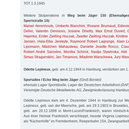
TOT 1.3.1945
Weitere Stolpersteine in
Weg beim Jäger 150 (Ehemaliges 
Sportstraße 10)
:
Maisel Aerenhouts
,
Umberto Bianchini
,
Roxane Brumaud
,
Edievi
Delier
,
Valentin Denisovs
,
Josiane Dheilly
,
Max Ernst Duvert
,
Hejenka
,
Erster Zwilling Huczak
,
Zweiter Zwilling Huczak
,
Kristin
Jansen
,
Hala-Elka Jerekyte
,
Raymond Robert Lagrange
,
Alain L
Lipomann
,
Mädchen Mahaudeau
,
Danielle Josette Rocco
,
Clau
Robert André Sainsère
,
Monika Schirck
,
Nastja Slywinska
,
Aldi
Simas Straganskini
,
Jan Timanovs
,
Wladimir Warschewa
,
Jury Was
Odette Lepineux,
geb. am 4.12.1944 in Hamburg, verstorben am 1
Sportallee / Ecke Weg beim Jäger
(Groß Borstel)
ehemals Lager Sportstraße, Lager der Deutschen Arbeitsfront (DAF
Vereinigte Deutsche Metallwerke AG, Zweigniederlassung Hambu
Odette Lepineux kam am 4. Dezember 1944 in Hamburg zur Welt. 
Lepineux, geb. van der Meersche, geb. am 29.3.1903 in Bruxelles
geb. am 20.12.1899 in Mont-Lucon/Frankreich, waren römisch-k
Aus ihrer Heimat Frankreich verschleppt, musste Virginia Lepineu
als "Küchenhilfe" im Fremdenheim, Reeperbahn 154, Zwangsarbeit 