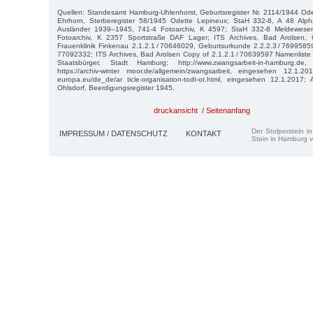
Quellen: Standesamt Hamburg-Uhlenhorst, Geburtsregister Nr. 2114/1944 Od
Ehrhorn, Sterberegister 58/1945 Odette Lepineux; StaH 332-8, A 48 Alph
Ausländer 1939–1945, 741-4 Fotoarchiv, K 4597; StaH 332-8 Meldewesen
Fotoarchiv, K 2357 Sportstraße DAF Lager; ITS Archives, Bad Arolsen, 
Frauenklinik Finkenau 2.1.2.1 / 70646029, Geburtsurkunde 2.2.2.3 / 7699585
77092332; ITS Archives, Bad Arolsen Copy of 2.1.2.1 / 70639597 Namenliste 
Staatsbürger, Stadt Hamburg; http://www.zwangsarbeit-in-hamburg.de
https://archiv-winter moor.de/allgemein/zwangsarbeit, eingesehen 12.1.201
europa.eu/de_de/ar ticle-organisation-todt-ot.html, eingesehen 12.1.2017; 
Ohlsdorf, Beerdigungsregister 1945.
druckansicht
/
Seitenanfang
Der Stolperstein i
IMPRESSUM / DATENSCHUTZ
KONTAKT
Stein in Hamburg v