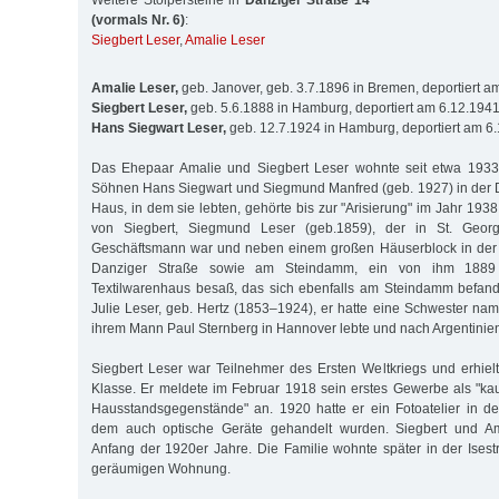
Weitere Stolpersteine in
Danziger Straße 14
(vormals Nr. 6)
:
Siegbert Leser
,
Amalie Leser
Amalie Leser,
geb. Janover, geb. 3.7.1896 in Bremen, deportiert 
Siegbert Leser,
geb. 5.6.1888 in Hamburg, deportiert am 6.12.194
Hans Siegwart Leser,
geb. 12.7.1924 in Hamburg, deportiert am 6
Das Ehepaar Amalie und Siegbert Leser wohnte seit etwa 1933
Söhnen Hans Siegwart und Siegmund Manfred (geb. 1927) in der 
Haus, in dem sie lebten, gehörte bis zur "Arisierung" im Jahr 193
von Siegbert, Siegmund Leser (geb.1859), der in St. Geor
Geschäftsmann war und neben einem großen Häuserblock in der 
Danziger Straße sowie am Steindamm, ein von ihm 1889 
Textilwarenhaus besaß, das sich ebenfalls am Steindamm befand
Julie Leser, geb. Hertz (1853–1924), er hatte eine Schwester name
ihrem Mann Paul Sternberg in Hannover lebte und nach Argentinie
Siegbert Leser war Teilnehmer des Ersten Weltkriegs und erhiel
Klasse. Er meldete im Februar 1918 sein erstes Gewerbe als "ka
Hausstandsgegenstände" an. 1920 hatte er ein Fotoatelier in d
dem auch optische Geräte gehandelt wurden. Siegbert und Ama
Anfang der 1920er Jahre. Die Familie wohnte später in der Isest
geräumigen Wohnung.