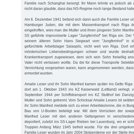
Familie nach Schanghai besorgt. Ihr Mann lehnte es jedoch ab 
nicht daran glaubte, dass das NS-Regime noch lange Bestand hab
Am 6. Dezember 1941 befand sich dann auch die Familie Leser u
Hamburger Juden, die mit dem Massentransport nach Riga dep
eingetroffen, wies man die Mutter und ihren jüngeren Sohn Manfre
SS geführte improvisierte Lager "Jungfernhof" bei Riga ein. Der 
seinem älteren Sohn Hans Siegwart vom "Jungfernhof" in d
gefürchtete Arbeitslager Salaspils, nicht weit von Riga. Dort 
mörderischen Lebensbedingungen schwer und wurde deshal
Krankentransport zugewiesen, dem sich sein Sohn freiwillig ans
Vater nicht verlassen wollte. Da die für diese Transporte Selekti
Vernichtung vorgesehen waren, kann angenommen werden, dass 
ermordet wurden.
Amalie Leser und ihr Sohn Manfred kamen später ins Getto Riga
dort am 1. Oktober 1943 ins KZ Kaiserwald (Lettland) verlegt,
September 1944 per Schiffstransport ins KZ Stutthof bei Danzi
Mutter und Sohn getrennt. Vom Schicksal Amalie Lesers ist seitde
ihr Sohn Manfred meldete sich zu einer Arbeitskolonne, die in Bu
Bau von U-Booten beteiligt war. Mit dem Vorrücken der sowj
Manfred Leser mit den anderen Gefangenen in verschiede
deportiert, zuletzt ins SS-Lager Rieben bei Lauenburg, wo er sch
Truppen Anfang März 1945 befreit wurde. Für die drei umgeko
Familie Leser wurden im Jahr 2004 Stolpersteine vor der Stelle i