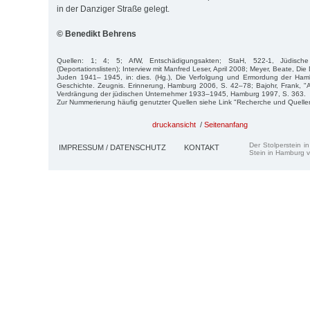
in der Danziger Straße gelegt.
© Benedikt Behrens
Quellen: 1; 4; 5; AfW, Entschädigungsakten; StaH, 522-1, Jüdis
(Deportationslisten); Interview mit Manfred Leser, April 2008; Meyer, Beate, Di
Juden 1941– 1945, in: dies. (Hg.), Die Verfolgung und Ermordung der Ha
Geschichte. Zeugnis. Erinnerung, Hamburg 2006, S. 42–78; Bajohr, Frank, "A
Verdrängung der jüdischen Unternehmer 1933–1945, Hamburg 1997, S. 363.
Zur Nummerierung häufig genutzter Quellen siehe Link "Recherche und Quelle
druckansicht
/
Seitenanfang
Der Stolperstein i
IMPRESSUM / DATENSCHUTZ
KONTAKT
Stein in Hamburg v