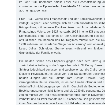
Im Jahr 1931 übernahm Amalie Leser die Geschäftsführung des
inzwischen in der
Eppendorfer Landstraße 14
befand, wohin die
auch umgezogen war.
Etwa 1933 wurde das Fotogeschäft und der Familienwohnsitz i
verlegt; Siegbert Leser betätigte sich ab 1936 außerdem als selbst
Röntgenfilme, mit denen er Krankenhäuser und Ärzte belieferte. E
Firma seines Vaters, der 1927 verstarb, 1924 in eine KG umgewa
Kommanditist ohne allerdings an der Geschäftsführung beteilig
antijüdischen Maßnahmen des NS-Regimes musste sich die K
1938 auflösen und wurde "im We­ge der Arisierung" vom ehemalig
Leser, Julius Schneider, übernommen, während ein Makler
Grundstücke der Familie erwarb.
Die beiden Söhne des Ehepaars gingen nach dem Umzug in 
zunächst eine Zeitlang in die Borgeschschule in St. Georg. Diese m
Schüler jedoch bald verlassen und wechselten auf die Claire-Leh
jüdische Privatschule. Als diese von den NS-Behörden geschlos
beiden Jungen auf die Talmud Tora Schule. Obwohl Sieg
vermögendem Hause stammte, ist es der Familie offenbar seit 
wirtschaftlich nicht gut gegangen, da ihr Geschäft als Betrieb eine
Bevölkerungsgruppe nicht florierte und sie 1939 die sogenannt
zahlen musste. Am Tag des Novemberpogroms, dem 9. November 
verhaftet und für zwei Monate ins KZ Sachsenhausen gesperrt. Wä
ihres Mannes hatte Amalie Leser Schiffskarten für die Auswand