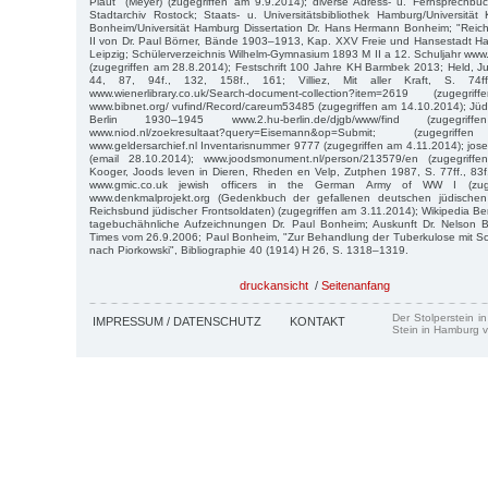
Plaut" (Meyer) (zugegriffen am 9.9.2014); diverse Adress- u. Fernsprech
Stadtarchiv Rostock; Staats- u. Universitätsbibliothek Hamburg/Universität K
Bonheim/Universität Hamburg Dissertation Dr. Hans Hermann Bonheim; "Reich
II von Dr. Paul Börner, Bände 1903–1913, Kap. XXV Freie und Hansestadt H
Leipzig; Schülerverzeichnis Wilhelm-Gymnasium 1893 M II a 12. Schuljahr ww
(zugegriffen am 28.8.2014); Festschrift 100 Jahre KH Barmbek 2013; Held, J
44, 87, 94f., 132, 158f., 161; Villiez, Mit aller Kraft, S. 74ff.
www.wienerlibrary.co.uk/Search-document-collection?item=2619 (zuge
www.bibnet.org/ vufind/Record/careum53485 (zugegriffen am 14.10.2014); Jü
Berlin 1930–1945 www.2.hu-berlin.de/djgb/www/find (zugegri
www.niod.nl/zoekresultaat?query=Eisemann&op=Submit; (zugegr
www.geldersarchief.nl Inventarisnummer 9777 (zugegriffen am 4.11.2014); jo
(email 28.10.2014); www.joodsmonument.nl/person/213579/en (zugegrif
Kooger, Joods leven in Dieren, Rheden en Velp, Zutphen 1987, S. 77ff., 83
www.gmic.co.uk jewish officers in the German Army of WW I (zuge
www.denkmalprojekt.org (Gedenkbuch der gefallenen deutschen jüdisch
Reichsbund jüdischer Frontsoldaten) (zugegriffen am 3.11.2014); Wikipedia Be
tagebuchähnliche Aufzeichnungen Dr. Paul Bonheim; Auskunft Dr. Nelson 
Times vom 26.9.2006; Paul Bonheim, "Zur Behandlung der Tuberkulose mit Sch
nach Piorkowski", Bibliographie 40 (1914) H 26, S. 1318–1319.
druckansicht
/
Seitenanfang
Der Stolperstein i
IMPRESSUM / DATENSCHUTZ
KONTAKT
Stein in Hamburg v