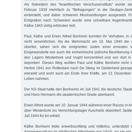
Als Sekretärin des "Israelitischen Vorschussinstituts" wurde 
Februar 1939 mehrfach zu "Befragungen" in die Gestapo-Zentr
einbestellt, und dabei schweren Misshandlungen ausgesetzt. F
Emigration nach Schweden wurde eine unheilbare Augenkrankhei
Käthe 1943 völlig erblinden ließ.
Paul, Käthe und Erwin Alfred Bonheim konnten ihr Vorhaben, in 
nicht verwirklichen. Als die Wehrmacht am 10. Mai 1940 die 
überfiel, sahen sich die emigrierten Juden einer erneuten V
Eingewanderte wie auch die einheimische jüdische Bevölkerung 
den Lagern Westerbork und Vught konzentriert und von dort in 
deportiert. Diesen Weg wollten Paul und Käthe Bonheim nicht a
Herbst 1941 von Rotterdam nach De Steeg im Gelderland gezogen
erkrankt und wohl auch am Ende ihrer Kräfte, am 13. Dezembe
Leben nahmen.
Der NS-Staat hatte den Bonheims im Juli 1941 die deutsche Staat
und Hans Hermann die akademischen Grade aberkannt.
Erwin Alfred wurde am 10. Januar 1944 während einer Razzia in A
über Westerbork ins Vernichtungslager Auschwitz deportiert. Spät
Juli 1944 für tot erklärt.
Käthe Bonheim lebte erwerbsunfähig und mittellos, unterstützt
Armenverwaltung im städtischen Altersheim von Växjö, wo sie a