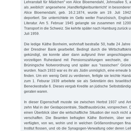
Lehranstalt für Mädchen" von Alice Bloemendahl, Johnsallee 5,
als ,weiblich‘ angesehene ,Handfertigkeitsunterricht‘ in besondere
Alice Bloemendahl, geb. 16.2.1874, wurde am 19. Juli 1942
deportiert. Sie unterrichtete im Getto weiter Französisch, Engli
Literatur. Am 5. Februar 1945 gelangte sie zusammen mit 1200
Transport in die Schweiz. Sie kehrte später nach Hamburg zurück u
Juli 1959.
Die ledige Käthe Bonheim, wohnhaft Isestraße 50, hatte 24 Jahre
der Dresdner Bank gearbeitet. Bedingt durch die Wirtschaftskr
gekündigt, sie konnte aber dann aufgrund ihrer angeschlagen
vorzeitigen Ruhestand mit Pensionszahlungen wechseln, die 
Brüningsche Notverordnung und später aus "rassischen” Gründ
wurden. Nach 1933 war es ihr als Jüdin unmöglich, eine erneute b
finden. Um ein wenig Geld zu verdienen, fertigte sie leichte Han
zum 1. Feburar 1939 arbeitete sie als Sekretärin des Israelitisc
Beneckestraße 6. Dieses vergab Kredite an jüdische Selbstständige,
geraten waren.
In dieser Eigenschaft musste sie zwischen Herbst 1937 und A
zehn Mal in der Gestapozentrale, Stadthausbrücke, vorsprechen. D
einen Überblick über die wirtschaftliche Situation der noch nich
verschaffen. Die Beamten befragten Käthe Bonheim, über w
verfügten, von wo, wohin und in welchen Größenordnungen finan
Institut flossen, und ob die Synagogen-Verwaltung oder deren Leitu