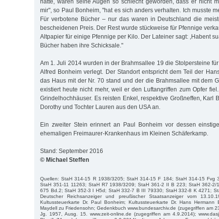
hatte, waren seine Augen so schlecht geworden, dass er nicht m
mir", so Paul Bonheim, "hat es sich anders verhalten. Ich musste 
Für verbotene Bücher – nur das waren in Deutschland die meis
bescheidenen Preis. Der Rest wurde stückweise für Pfennige verkau
Altpapier für einige Pfennige per Kilo. Der Lateiner sagt: ,Habent sua
Bücher haben ihre Schicksale."
Am 1. Juli 2014 wurden in der Brahmsallee 19 die Stolpersteine fü
Alfred Bonheim verlegt. Der Standort entspricht dem Teil der Han
das Haus mit der Nr. 70 stand und der die Brahmsallee mit dem G
existiert heute nicht mehr, weil er den Luftangriffen zum Opfer fie
Grindelhochhäuser. Es reisten Enkel, respektive Großneffen, Karl
Dorothy und Tochter Lauren aus den USA an.
Ein zweiter Stein erinnert an Paul Bonheim vor dessen einstig
ehemaligen Freimaurer-Krankenhaus im Kleinen Schäferkamp.
Stand: September 2016
© Michael Steffen
Quellen: StaH 314-15 R 1938/3205; StaH 314-15 F 184; StaH 314-15 Fvg 
StaH 351-11 11263; StaH R7 1938/3209; StaH 361-2 II B 223; StaH 362-2/
675 Bd.2; StaH 352-3 I H5d; StaH 332-7 B III 79330; StaH 332-8 K 4271; St
Deutscher Reichsanzeiger und preußischer Staatsanzeiger vom 13.10.
Kultussteuerkarte Dr. Paul Bonheim; Kultussteuerkarte Dr. Hans Hermann 
Maydell zu Friedensohn; Gedenkbuch www.bundesarchiv.de (zugegriffen am 23.4
Jg. 1957, Ausg. 15. www.zeit-online.de (zugegriffen am 4.9.2014); www.da