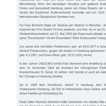
Mönckeberg, Sohn des damaligen Senators und späteren Erste
Freien und Hansestadt Hamburg, sowie von Oskar Ruperti, der 
Vorsitz des Deutschen Ruderverbands innehatte und von 1926 
Internationalen Olympischen Komitees war.
Für Paul Bonheim folgte ein Studium der Medizin in München, Jen
anderem bei Prof. Rudolf Virchow studierte, und Kiel, wo er am 25.
Staatsprüfung bestand, am 31. Mai 1900 das Rigorosum ablegte 
seine "Doctorwürde" mit der Dissertation "Über Dextrocardie" erlang
Aus seiner Ehe mit Käthe Friedensohn, geb. am 29.9.1877 in Schw
Gertrud Friedensohn), gingen die beiden in Hamburg geborene
geb. 6.3.1907, und Erwin Alfred, geb. 19.12.1910, hervor.
In den Jahren 1902/1903 erhielt Paul Bonheim eine Anstellung al
dem 15. November 1904 als Assistent der chirurgischen Polik
Krankenhauses St. Georg. Im selben Jahr konnte er auch als nie
für Chirurgie in Hamburg arbeiten.
Als er 1906 dem "Aerztlichen Verein" in Hamburg, dem Vor
Ärztekammer Hamburg, mit Sitz im Patriotischen Haus beitrat, w
seiner Familie am Grindelberg 9a.
Pauls Vater Hermann Bonheim hatte inzwischen ein zweites Mal ge