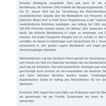
erneuter Verfolgung ausgesetzt. Dies galt auch für die e
Bevölkerung. Ab Sommer 1940 erstellte die Besatzungsbehörde "
Am 10. Januar 1941 trat die "Verordnung des Reichskommissa
niederländischen Gebiete über die Meldepflicht von Personen, d
jüdischen Blutes sind" in Kraft. Diese Registrierung in der "Judenk
niederländische Behörden beteiligten, war Anfang Juli 1941 ab
160.000 Personen wurden erfasst. Ab Oktober 1941 begannen d
damit, die jüdische Bevölkerung in Lager zu verbringen und D
erlassen. Die ersten Transporte erfolgten vom 10. auf den 11. Ma
vermittelt, sie kämen in Arbeitslager nach Deutschland. Ab 1. No
vornehmlich in den großen Lagern Westerbork und Vught ge
Vernichtungslager deportiert.
Währenddessen zog das Deutsche Reich gemäß der Verordnung d
zum Schutz von Volk und Staat das Vermögen der aus Deutschland 
auch das der Bonheims. Das einst ansehnliche Vermögen war inz
geschrumpft. Auch verloren sie als Auswanderer die deutsche Sta
und Hans Hermann Bonheim wurden wegen "Unwürdigkeit
akademischen Grade im Auftrag des Reichsführers SS von der
aberkannt.
Im Herbst 1941 zogen Paul und Käthe von Rotterdam nach De Ste
sie gemeinsam mit der Familie Zuckermann ein Haus im 
bewohnten.