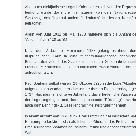
Aber auch nichtjüdische Logenbrüder sahen sich von den Repres
bedroht, wurde doch die Freimaurerei von den Nationalsoziali
Werkzeug des "internationalen Judentums" in dessen Kampf u
betrachtet.
Allein von Juni 1932 bis Mai 1933 halbierte sich die Anzahl d
"Absalom" von 135 auf 65.
Nach dem Verbot der Freimaurer 1933 gelang es ihnen dur
ursprünglichen Form in eine "nicht-freimaurerische christlich
Bereiche dem Zugriff des Staates zu entziehen. So konnte beispi
Freimaurer-Krankenhaus seinen karitativen Zweck während der g
aufrechterhalten.
Paul Bonheim selbst war am 28. Oktober 1920 in die Loge "Absalo
aufgenommen worden, der ältesten deutschen Freimaurerloge, ge
1737. Nachdem er sich zwei Jahre lang das erforderliche Wissen ü
der Loge angeeignet und das entsprechende "Rüstzeug” erworben
nach dem Lehrlings- u. Gesellengrad "Meisterbruder" nennen.
In einem Aufsatz von 1928 zur 90. Versammlung der deutschen Natu
Hamburg bedankte er sich als leitender Oberarzt des Freimaurer
Erneuerungsmaßnahmen bei seinem Freund und geschäftsführend
Wolf.