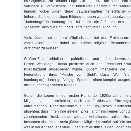
Im Gegensatz zur Berliner Loge "Zur Toleranz", die schon früh be
Vorurteile zu "verwischen” und Juden und Christen durch "Maure
bringen, wobei Juden "derart gewissermaßen menschlicher 
höheren Stufe der geistigen Bildung erhoben würden", beantwortet
"Judenfrage" in Hamburg erst 1841 durch die Aufnahme des ers
"Absalom", also gut einhundert Jahre nach ihrer Gründung.
Viele Juden nutzten ihre Mitgliedschaft bei den Freimaurern
Assimilation", ohne dabei auf "ethisch-religiöse Besonderh
verzichten zu müssen.
Großen Zulauf erhielten die patriotischen und traditionsbewus
Ersten Weltkriegs. Davon profitierte auch das Freimaurer-Kr
Kriegslazarett angegliedert wurde. Zudem finanzierte die 
Federführung ihres "Meister vom Stuhl", Cäsar Wolf (sieh
hamburg.de), durch großzügige Spenden einen komplett ausgesta
die Dauer des gesamten Krieges.
Galten die Logen in der ersten Hälfte der 1920er-Jahre, in 
Mitgliederzahlen erreichten, noch als "exklusives Rückzug
aufkeimenden Rechtsradikalismus und "völkisches Sektierer
absehbar, dass ihnen ihre inneren Zirkel langfristig keinen Schu
zunehmenden Druck bieten würden. Anhaltender antisemitisch
besannen sich immer mehr jüdische Mitglieder zurück auf "ein ko
was in der Konsequenz viele Juden zum Austritt aus den Logen be