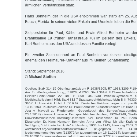
ärmlichen Verhältnissen starb.
Hans Bonheim, der in die USA entkommen war, starb am 25. Au
Beach, Florida. In seinen vielen Enkeln und Urenkeln leben die Bon
Stolpersteine für Paul, Käthe und Erwin Alfred Bonheim wurde
Brahmsallee 19 (früher Hansastraße 70) im Beisein des Enkels,
Karl Bonheim aus den USA und dessen Familie verlegt.
Ein zweiter Stein erinnert an Paul Bonheim vor dessen einstig
ehemaligen Freimaurer-Krankenhaus im Kleinen Schäferkamp.
Stand: September 2016
© Michael Steffen
Quellen: StaH 314-15 Oberfinanzpräsident R 1938/3205; R7 1938/3209-F 18
Amt für Wiedergutmachung_ 31820; -11263; StaH 361-2 II Oberschulbehörd
Heinrich-Hertz-Schule 22 Bd. 1; StaH 362-2/30 Wilhelm-Gymnasium
Medizinalkollegium I H5d; StaH 332-7 Staatsangehörigkeitsaufsicht B III 7933
364-5 I Universität I Heft L 50.6.69; Deutscher Reichsanzeiger und preuß
13.10.1941; Kultussteuerkarte Dr. Paul Bonheim; Kultussteuerkarte Dr. Hans
Jost v. Maydell zu Friedensohn; Gedenkbuch des Bundes/www.bundesar
23.4.2014); diverse Adress- u. Fernsprechbücher Hamburg 1920–1940; Stadta
Universitätsbibliothek Hamburg/Universität Kiel, Dissertation Dr. Paul Bo
Dissertation Dr. Hans Hermann Bonheim; Anna von Villiez, Mit aller Kraft 
Verfolgung "nicht arischer Ärzte" in Hamburg 1933 bis 1945, Hamburg 2009, S. 7
www.bibnet.org/vufind/Record/careum53485 (zugegriffen am 14.1
joodsmonument.nl/person /213579/en (zugegriffen am 16.11.2014); josemarti
28.10.2014); www.geldersarchief.nl Inventarisnummer 9777 (zugegriffen am 