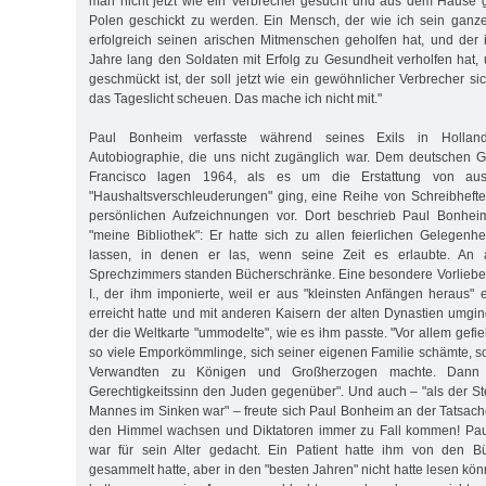
man nicht jetzt wie ein Verbrecher gesucht und aus dem Hause 
Polen geschickt zu werden. Ein Mensch, der wie ich sein ganze
erfolgreich seinen arischen Mitmenschen geholfen hat, und der 
Jahre lang den Soldaten mit Erfolg zu Gesundheit verholfen hat, 
geschmückt ist, der soll jetzt wie ein gewöhnlicher Verbrecher si
das Tageslicht scheuen. Das mache ich nicht mit."
Paul Bonheim verfasste während seines Exils in Hollan
Autobiographie, die uns nicht zugänglich war. Dem deutschen G
Francisco lagen 1964, als es um die Erstattung von aus
"Haushaltsverschleuderungen" ging, eine Reihe von Schreibhefte
persönlichen Aufzeichnungen vor. Dort beschrieb Paul Bonheim
"meine Bibliothek": Er hatte sich zu allen feierlichen Gelegen
lassen, in denen er las, wenn seine Zeit es erlaubte. An
Sprechzimmers standen Bücherschränke. Eine besondere Vorliebe 
I., der ihm imponierte, weil er aus "kleinsten Anfängen heraus" 
erreicht hatte und mit anderen Kaisern der alten Dynastien umgin
der die Weltkarte "ummodelte", wie es ihm passte. "Vor allem gefiel
so viele Emporkömmlinge, sich seiner eigenen Familie schämte, s
Verwandten zu Königen und Großherzogen machte. Dann i
Gerechtigkeitssinn den Juden gegenüber". Und auch – "als der St
Mannes im Sinken war" – freute sich Paul Bonheim an der Tatsach
den Himmel wachsen und Diktatoren immer zu Fall kommen! Pau
war für sein Alter gedacht. Ein Patient hatte ihm von den Bü
gesammelt hatte, aber in den "besten Jahren" nicht hatte lesen könne