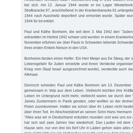
bei sich. Am 12. Januar 1944 wurde er ins Lager Westerbork 
Strafbaracke 67, anschließend in der Krankenbaracke 81 untergebr
1944 nach Auschwitz deportiert und ermordet wurde. Später wur
1944 für tot erklärt.
Paul und Käthe Bonheim, die seit dem 3. Mai 1942 den "Judens
erkrankten im Herbst 1942 schwer und wurden in einem Krankenh
November erfuhren sie über Pauls in Schweden lebende Schweste
ihres ersten Enkels Nelson in den USA.
Bonheims fanden einen Helfer: Ein Herr Meijer aus De Steeg, der 
Lebensgefahr für Juden einsetzte und ihnen Verstecke organisie
Krieg vom Staat Israel ausgezeichnet wurde), versteckte auch 
Alkmaar.
Dennoch schieden Paul und Käthe Bonheim am 13. Dezember 
gemeinsam in Velp aus dem Leben. Vielleicht reichten ihre Kräft
Leben im Untergrund nicht mehr, vielleicht waren sie durch den 
James Zuckermann in Panik geraten, oder wollten so der drohe
Polen zuvorkommen. Hatten sie schon über ihr Leben nicht best
über ihren Tod. Im Abschiedsbrief an seinen Sohn Hans Hermann
"Alles was wir in Deutschland erdulden mussten und was uns zu
hat sich seit zwei Jahren hier wiederholt. Das Laufen mit dem
Hause sein, nur von drei bis fünf Uhr in Läden gehen wäre alles 