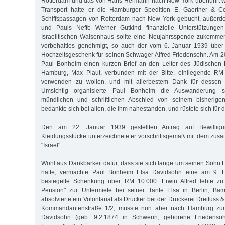
Rotterdam und das von Hans Hermann nach New York überführt w
Transport hatte er die Hamburger Spedition E. Gaertner & Co
Schiffspassagen von Rotterdam nach New York gebucht, außerdem
und Pauls Neffe Werner Gutkind finanzielle Unterstützunge
Israelitischen Waisenhaus sollte eine Neujahrsspende zukomme
vorbehaltlos genehmigt, so auch der vom 6. Januar 1939 über
Hochzeitsgeschenk für seinen Schwager Alfred Friedensohn. Am 2
Paul Bonheim einen kurzen Brief an den Leiter des Jüdischen 
Hamburg, Max Plaut, verbunden mit der Bitte, einliegende R
verwenden zu wollen, und mit allerbestem Dank für dessen au
Umsichtig organisierte Paul Bonheim die Auswanderung s
mündlichen und schriftlichen Abschied von seinem bisherig
bedankte sich bei allen, die ihm nahestanden, und rüstete sich für 
Den am 22. Januar 1939 gestellten Antrag auf Bewillig
Kleidungsstücke unterzeichnete er vorschriftsgemäß mit dem zu
"Israel".
Wohl aus Dankbarkeit dafür, dass sie sich lange um seinen Sohn 
hatte, vermachte Paul Bonheim Elsa Davidsohn eine am 9. Fe
besiegelte Schenkung über RM 10.000. Erwin Alfred lebte zu d
Pension" zur Untermiete bei seiner Tante Elsa in Berlin, Ba
absolvierte ein Volontariat als Drucker bei der Druckerei Dreifuss 
Kommandantenstraße 1/2, musste nun aber nach Hamburg zur
Davidsohn (geb. 9.2.1874 in Schwerin, geborene Friedensoh