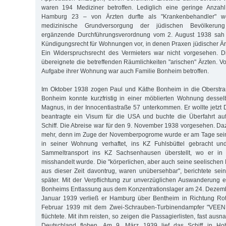
waren 194 Mediziner betroffen. Lediglich eine geringe Anzahl
Hamburg 23 – von Ärzten durfte als "Krankenbehandler" we
medizinische Grundversorgung der jüdischen Bevölkerun
ergänzende Durchführungsverordnung vom 2. August 1938 sah e
Kündigungsrecht für Wohnungen vor, in denen Praxen jüdischer Ärz
Ein Widerspruchsrecht des Vermieters war nicht vorgesehen. 
übereignete die betreffenden Räumlichkeiten "arischen" Ärzten. 
Aufgabe ihrer Wohnung war auch Familie Bonheim betroffen.
Im Oktober 1938 zogen Paul und Käthe Bonheim in die Oberstr
Bonheim konnte kurzfristig in einer möblierten Wohnung dessel
Magnus, in der Innocentiastraße 57 unterkommen. Er wollte jetzt 
beantragte ein Visum für die USA und buchte die Überfahrt au
Schiff. Die Abreise war für den 9. November 1938 vorgesehen. Da
mehr, denn im Zuge der Novemberpogrome wurde er am Tage sein
in seiner Wohnung verhaftet, ins KZ Fuhlsbüttel gebracht un
Sammeltransport ins KZ Sachsenhausen überstellt, wo er in 
misshandelt wurde. Die "körperlichen, aber auch seine seelischen
aus dieser Zeit davontrug, waren unübersehbar", berichtete sei
später. Mit der Verpflichtung zur unverzüglichen Auswanderung
Bonheims Entlassung aus dem Konzentrationslager am 24. Dezemb
Januar 1939 verließ er Hamburg über Bentheim in Richtung Ro
Februar 1939 mit dem Zwei-Schrauben-Turbinendampfer "VEE
flüchtete. Mit ihm reisten, so zeigen die Passagierlisten, fast aus
Deutschland flohen. Am 9. März 1939 lief das Schiff in H