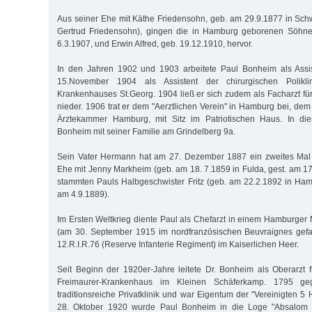
Aus seiner Ehe mit Käthe Friedensohn, geb. am 29.9.1877 in Schw
Gertrud Friedensohn), gingen die in Hamburg geborenen Söhn
6.3.1907, und Erwin Alfred, geb. 19.12.1910, hervor.
In den Jahren 1902 und 1903 arbeitete Paul Bonheim als Assi
15.November 1904 als Assistent der chirurgischen Polikli
Krankenhauses St.Georg. 1904 ließ er sich zudem als Facharzt fü
nieder. 1906 trat er dem "Aerztlichen Verein" in Hamburg bei, dem
Ärztekammer Hamburg, mit Sitz im Patriotischen Haus. In die
Bonheim mit seiner Familie am Grindelberg 9a.
Sein Vater Hermann hat am 27. Dezember 1887 ein zweites Mal g
Ehe mit Jenny Markheim (geb. am 18. 7.1859 in Fulda, gest. am 1
stammten Pauls Halbgeschwister Fritz (geb. am 22.2.1892 in Ha
am 4.9.1889).
Im Ersten Weltkrieg diente Paul als Chefarzt in einem Hamburger Mil
(am 30. September 1915 im nordfranzösischen Beuvraignes gefal
12.R.I.R.76 (Reserve Infanterie Regiment) im Kaiserlichen Heer.
Seit Beginn der 1920er-Jahre leitete Dr. Bonheim als Oberarzt 
Freimaurer-Krankenhaus im Kleinen Schäferkamp. 1795 geg
traditionsreiche Privatklinik und war Eigentum der "Vereinigten 
28. Oktober 1920 wurde Paul Bonheim in die Loge "Absalom 