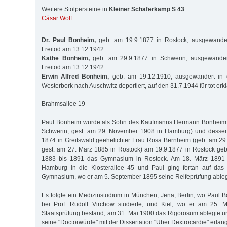
Weitere Stolpersteine in
Kleiner Schäferkamp S 43
:
Cäsar Wolf
Dr. Paul Bonheim,
geb. am 19.9.1877 in Rostock, ausgewander
Freitod am 13.12.1942
Käthe Bonheim,
geb. am 29.9.1877 in Schwerin, ausgewandert
Freitod am 13.12.1942
Erwin Alfred Bonheim,
geb. am 19.12.1910, ausgewandert in d
Westerbork nach Auschwitz deportiert, auf den 31.7.1944 für tot erkl
Brahmsallee 19
Paul Bonheim wurde als Sohn des Kaufmanns Hermann Bonheim (
Schwerin, gest. am 29. November 1908 in Hamburg) und dessen
1874 in Greifswald geehelichter Frau Rosa Bernheim (geb. am 29.
gest. am 27. März 1885 in Rostock) am 19.9.1877 in Rostock ge
1883 bis 1891 das Gymnasium in Rostock. Am 18. März 1891 
Hamburg in die Klosterallee 45 und Paul ging fortan auf das
Gymnasium, wo er am 5. September 1895 seine Reifeprüfung ableg
Es folgte ein Medizinstudium in München, Jena, Berlin, wo Paul
bei Prof. Rudolf Virchow studierte, und Kiel, wo er am 25. M
Staatsprüfung bestand, am 31. Mai 1900 das Rigorosum ablegte 
seine "Doctorwürde" mit der Dissertation "Über Dextrocardie" erlang