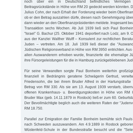
noch über ein in Deutschland befindliches Vermögen
Beitragsrückstände in Höhe von RM 20 gedeckt werden könnten. 
Julius Cohn, der nach Erhalt der Forderung wieder beim Oberfinan
ob er den Betrag auszahlen dürfe, diesen nach Genehmigung übe
dann wieder an den Oberfinanzpräsidenten meldete. Insgesamt be
Transaktion sechs Wochen. Ab Juli 1939 ließ sich Paul Bonhe
"Israel” G. Bachur (25. Oktober 1941 deportiert nach Lodz, am 9.
aus der Kanzlei Walther Wulff – Konsulent zur rechtlichen Berat
Juden – vertreten. Am 18. Juli 1939 ließ dieser die "Auswan
Jüdischen Religionsverband in Höhe von RM 3950 entrichten. Aus 
allen Auswanderern erhoben wurde, finanzierte die ehemalige J
ihre Fürsorgeleistungen für die in Hamburg zurückgebliebenen Jud
Für seine Verwandten sorgte Paul Bonheim weiterhin großzügi
finanziell in Bedrängnis geratene Schwägerin Gertrud, verwi
Friedensohn, die bei ihrem Bruder Alfred in der Hartungstraße
Betrag von RM 330. Als sie am 13. August 1939 verstarb, über
offenen Krankenhaus- u. Beerdigungskosten in Höhe von RM 
Bruder Max (geb. 14.11.1879 in Rostock) ließ er zum 60. Gebur
Der Bevollmächtigte beglich auch die weiteren Raten der "Jude
RM 18.750.
Parallel zur Emigration der Familie Bonheim bemühte sich Paul
nach Schweden auszuwandern. Am 4.9.1889 in Rostock geboren, 
Wüstenfeld-Schule in der Bundesstraße besucht und die "Sele