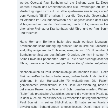
werde. Oberarzt Paul Bonheim sei die Stellung zum 31. Dez
worden. Obwohl das Krankenhaus also alle Erwartungen erfüllte, 
Verdächtigungen nicht auf. So ist beispielsweise eine Anfrage vo
dem Vermerk "Eilt!!!" erhalten, in der die "Deutsche Gesellsch
Mißständen im Gesundheitswesen e.V.", angeschlossen dem Sachv
Volksgesundheit bei der Reichsleitung der NSDAP, wissen woll
ehemalige Freimaurer-Krankenhaus jetzt führe, und ob Paul Bonhe
und "Arier" sei.
Hans Hermann Bonheim hatte also nach wenigen Monaten 
Krankenhaus seine Kündigung erhalten und musste die Facharzt-Au
endgültig aufgeben. Im Entlassungszeugnis vom 15. November 19
Bonheim verlässt uns aus äußeren Gründen, die nicht in seiner P
Seine Praxis im Eppendorfer Baum 30, die er als niedergelassener
führte, musste er ob "einer geringen Entwicklung" wieder aufgeben.
Nachdem auch für Paul Bonheim obige Maßnahmen zum 31. Deze
Freimaurer-Krankenhaus bedeuteten, durften beide Ärzte die Pra
Wohnung in der Hansastraße 70 weiterführen. Die Patie
gemeinsamen Wartezimmer in der Halle der Wohnung, bevor si
getrennten Praxen von Vater und Sohn gerufen wurden. Währen
"Salon" als praktischer Arzt wirkte, bestand die väterliche Praxis
in dem auch die medizinischen Gerätschaften untergebracht waren
Paul Bonheim in seiner Bibliothek ab. Er hatte seiner Praxis ein
physikalische Behandlungen angeschlossen. Damit hatte er be