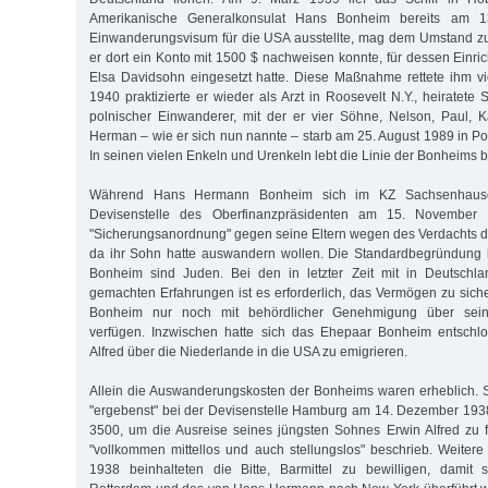
Amerikanische Generalkonsulat Hans Bonheim bereits am 1
Einwanderungsvisum für die USA ausstellte, mag dem Umstand zu
er dort ein Konto mit 1500 $ nachweisen konnte, für dessen Einri
Elsa Davidsohn eingesetzt hatte. Diese Maßnahme rettete ihm vi
1940 praktizierte er wieder als Arzt in Roosevelt N.Y., heiratete S
polnischer Einwanderer, mit der er vier Söhne, Nelson, Paul, 
Herman – wie er sich nun nannte – starb am 25. August 1989 in P
In seinen vielen Enkeln und Urenkeln lebt die Linie der Bonheims bi
Während Hans Hermann Bonheim sich im KZ Sachsenhausen
Devisenstelle des Oberfinanzpräsidenten am 15. November 
"Sicherungsanordnung" gegen seine Eltern wegen des Verdachts der
da ihr Sohn hatte auswandern wollen. Die Standardbegründung l
Bonheim sind Juden. Bei den in letzter Zeit mit in Deutsch
gemachten Erfahrungen ist es erforderlich, das Vermögen zu siche
Bonheim nur noch mit behördlicher Genehmigung über sein
verfügen. Inzwischen hatte sich das Ehepaar Bonheim entschl
Alfred über die Niederlande in die USA zu emigrieren.
Allein die Auswanderungskosten der Bonheims waren erheblich. 
"ergebenst" bei der Devisenstelle Hamburg am 14. Dezember 193
3500, um die Ausreise seines jüngsten Sohnes Erwin Alfred zu f
"vollkommen mittellos und auch stellungslos" beschrieb. Weite
1938 beinhalteten die Bitte, Barmittel zu bewilligen, damit