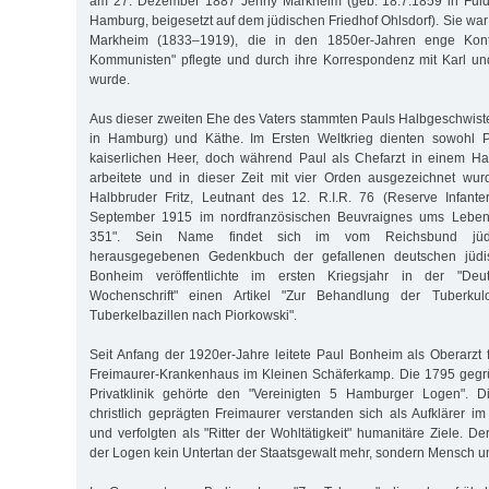
am 27. Dezember 1887 Jenny Markheim (geb. 18.7.1859 in Fulda
Hamburg, beigesetzt auf dem jüdischen Friedhof Ohlsdorf). Sie war
Markheim (1833–1919), die in den 1850er-Jahren enge Kon
Kommunisten" pflegte und durch ihre Korrespondenz mit Karl u
wurde.
Aus dieser zweiten Ehe des Vaters stammten Pauls Halbgeschwister
in Hamburg) und Käthe. Im Ersten Weltkrieg dienten sowohl P
kaiserlichen Heer, doch während Paul als Chefarzt in einem Ham
arbeitete und in dieser Zeit mit vier Orden ausgezeichnet wur
Halbbruder Fritz, Leutnant des 12. R.I.R. 76 (Reserve Infant
September 1915 im nordfranzösischen Beuvraignes ums Leben 
351". Sein Name findet sich im vom Reichsbund jüdis
herausgegebenen Gedenkbuch der gefallenen deutschen jüdi
Bonheim veröffentlichte im ersten Kriegsjahr in der "Deu
Wochenschrift" einen Artikel "Zur Behandlung der Tuberkulo
Tuberkelbazillen nach Piorkowski".
Seit Anfang der 1920er-Jahre leitete Paul Bonheim als Oberarzt 
Freimaurer-Krankenhaus im Kleinen Schäferkamp. Die 1795 gegrü
Privatklinik gehörte den "Vereinigten 5 Hamburger Logen". D
christlich geprägten Freimaurer verstanden sich als Aufklärer im
und verfolgten als "Ritter der Wohltätigkeit" humanitäre Ziele. D
der Logen kein Untertan der Staatsgewalt mehr, sondern Mensch u