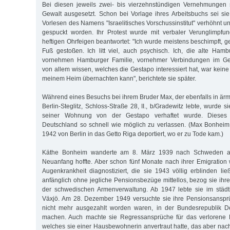
Bei diesen jeweils zwei- bis vierzehnstündigen Vernehmungen 
Gewalt ausgesetzt. Schon bei Vorlage ihres Arbeitsbuchs sei si
Vorlesen des Namens "Israelitisches Vorschussinstitut" verhöhnt un
gespuckt worden. Ihr Protest wurde mit verbaler Verunglimpfu
heftigen Ohrfeigen beantwortet: "Ich wurde meistens beschimpft, 
Fuß gestoßen. Ich litt viel, auch psychisch. Ich, die alte Hambu
vornehmen Hamburger Familie, vornehmer Verbindungen im Gesel
von allem wissen, welches die Gestapo interessiert hat, war keine 
meinem Heim übernachten kann", berichtete sie später.
Während eines Besuchs bei ihrem Bruder Max, der ebenfalls in ärm
Berlin-Steglitz, Schloss-Straße 28, II., b/Gradewitz lebte, wurde s
seiner Wohnung von der Gestapo verhaftet wurde. Dieses 
Deutschland so schnell wie möglich zu verlassen. (Max Bonhei
1942 von Berlin in das Getto Riga deportiert, wo er zu Tode kam.)
Käthe Bonheim wanderte am 8. März 1939 nach Schweden au
Neuanfang hoffte. Aber schon fünf Monate nach ihrer Emigration
Augenkrankheit diagnostiziert, die sie 1943 völlig erblinden li
anfänglich ohne jegliche Pensionsbezüge mittellos, bezog sie ihr
der schwedischen Armenverwaltung. Ab 1947 lebte sie im städt
Växjö. Am 28. Dezember 1949 versuchte sie ihre Pensionsansprü
nicht mehr ausgezahlt worden waren, in der Bundesrepublik D
machen. Auch machte sie Regressansprüche für das verlorene Fa
welches sie einer Hausbewohnerin anvertraut hatte, das aber na