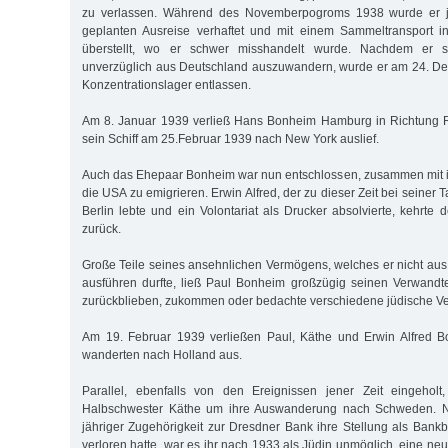
zu verlassen. Während des Novemberpogroms 1938 wurde er 
geplanten Ausreise verhaftet und mit einem Sammeltransport 
überstellt, wo er schwer misshandelt wurde. Nachdem er sich
unverzüglich aus Deutschland auszuwandern, wurde er am 24. 
Konzentrationslager entlassen.
Am 8. Januar 1939 verließ Hans Bonheim Hamburg in Richtung 
sein Schiff am 25.Februar 1939 nach New York auslief.
Auch das Ehepaar Bonheim war nun entschlossen, zusammen mit i
die USA zu emigrieren. Erwin Alfred, der zu dieser Zeit bei seiner 
Berlin lebte und ein Volontariat als Drucker absolvierte, kehrt
zurück.
Große Teile seines ansehnlichen Vermögens, welches er nicht a
ausführen durfte, ließ Paul Bonheim großzügig seinen Verwandt
zurückblieben, zukommen oder bedachte verschiedene jüdische V
Am 19. Februar 1939 verließen Paul, Käthe und Erwin Alfred 
wanderten nach Holland aus.
Parallel, ebenfalls von den Ereignissen jener Zeit eingehol
Halbschwester Käthe um ihre Auswanderung nach Schweden. 
jähriger Zugehörigkeit zur Dresdner Bank ihre Stellung als Ban
verloren hatte, war es ihr nach 1933 als Jüdin unmöglich, eine neu