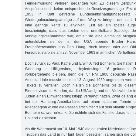
Feindeinwirkung verloren gegangen war. Zu diesem Zeitpunkt 
Ansprüche noch keine entsprechende Gesetzesgrundlage. Erst 
1953 in Kraft getretene Bundesentschädigungsgesetz e
Wiedergutmachungsanträge auf den Weg zu bringen und nach la
eine geringe Rente zu erwirken. Erst als ein spätes augen
bescheinigte, dass das Leiden eine unmittelbare Spätfolge de
Verfolgungsmaßnahmen war, erhielt sie eine einmalige Ausgleic
unterstützten sie der in den USA lebende Bruder Ha
Freund/Verwandter aus Den Haag. Noch immer unter der Obh
Fürsorge, starb sie am 27. November 1963 in ärmlichen Verhältniss
Doch zurück zu Paul, Käthe und Erwin Alfred Bonheim. Sie hatten 
Wohnung in Hilligersberg, Hoyledesingel 16 gefunden. D
vorübergehend bleiben, denn die für RM 1900 gebuchte Pass
Amerika-Linie musste bis zum 13. August 1939 angetreten werde
Tickets zu verfallen. Doch hielten die Bonheims bis zu diese
Einreisevisum in Händen, da die USA aufgrund der Vielzahl der i
Juden einen Einwanderungsstopp verhängt hatten. Zwar gelang 
bei der Hamburg-Amerika-Linie auf einen späteren Termin 
Kriegsbeginn wurde die Passagierschifffahrt auf dem Atlantik einge
Bonheim schwer erkrankt. So richtete sich die Familie darauf ein, 
Holland zu bleiben.
Als die Wehrmacht am 10. Mai 1940 die neutralen Niederlande über
Truppen das Land in nur fünf Tagen besetzten, sahen sich die dor