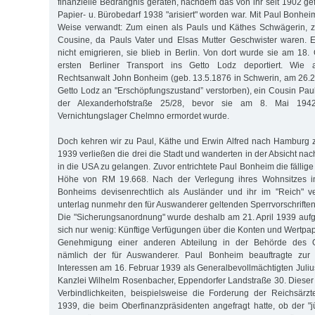
finanzielle Bedrängnis geraten, nachdem das von ihr seit 1902 ge
Papier- u. Bürobedarf 1938 "arisiert" worden war. Mit Paul Bonhei
Weise verwandt: Zum einen als Pauls und Käthes Schwägerin, 
Cousine, da Pauls Vater und Elsas Mutter Geschwister waren. 
nicht emigrieren, sie blieb in Berlin. Von dort wurde sie am 18
ersten Berliner Transport ins Getto Lodz deportiert. Wie
Rechtsanwalt John Bonheim (geb. 13.5.1876 in Schwerin, am 26.
Getto Lodz an "Erschöpfungszustand” verstorben), ein Cousin Pauls
der Alexanderhofstraße 25/28, bevor sie am 8. Mai 194
Vernichtungslager Chelmno ermordet wurde.
Doch kehren wir zu Paul, Käthe und Erwin Alfred nach Hamburg 
1939 verließen die drei die Stadt und wanderten in der Absicht nac
in die USA zu gelangen. Zuvor entrichtete Paul Bonheim die fällige 
Höhe von RM 19.668. Nach der Verlegung ihres Wohnsitzes in
Bonheims devisenrechtlich als Ausländer und ihr im "Reich" 
unterlag nunmehr den für Auswanderer geltenden Sperrvorschrifte
Die "Sicherungsanordnung" wurde deshalb am 21. April 1939 auf
sich nur wenig: Künftige Verfügungen über die Konten und Wertpap
Genehmigung einer anderen Abteilung in der Behörde des Ob
nämlich der für Auswanderer. Paul Bonheim beauftragte zu
Interessen am 16. Februar 1939 als Generalbevollmächtigten Juliu
Kanzlei Wilhelm Rosenbacher, Eppendorfer Landstraße 30. Diese
Verbindlichkeiten, beispielsweise die Forderung der Reichsärz
1939, die beim Oberfinanzpräsidenten angefragt hatte, ob der "