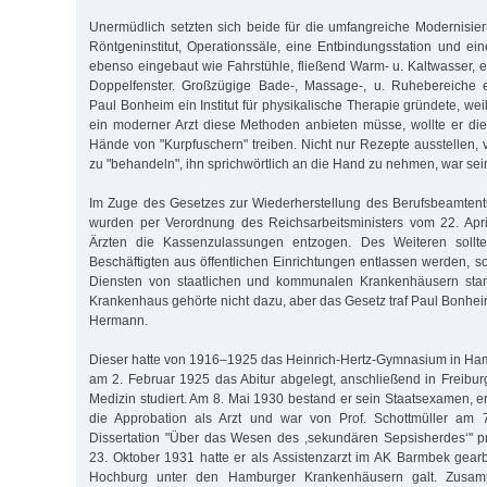
Unermüdlich setzten sich beide für die umfangreiche Modernisieru
Röntgeninstitut, Operationssäle, eine Entbindungsstation und 
ebenso eingebaut wie Fahrstühle, fließend Warm- u. Kaltwasser, 
Doppelfenster. Großzügige Bade-, Massage-, u. Ruhebereiche 
Paul Bonheim ein Institut für physikalische Therapie gründete, weil
ein moderner Arzt diese Methoden anbieten müsse, wollte er die 
Hände von "Kurpfuschern" treiben. Nicht nur Rezepte ausstellen, 
zu "behandeln", ihn sprichwörtlich an die Hand zu nehmen, war sei
Im Zuge des Gesetzes zur Wiederherstellung des Berufsbeamtent
wurden per Verordnung des Reichsarbeitsministers vom 22. Apri
Ärzten die Kassenzulassungen entzogen. Des Weiteren sollten
Beschäftigten aus öffentlichen Einrichtungen entlassen werden, so
Diensten von staatlichen und kommunalen Krankenhäusern stan
Krankenhaus gehörte nicht dazu, aber das Gesetz traf Paul Bonhe
Hermann.
Dieser hatte von 1916–1925 das Heinrich-Hertz-Gymnasium in Ha
am 2. Februar 1925 das Abitur abgelegt, anschließend in Freibu
Medizin studiert. Am 8. Mai 1930 bestand er sein Staatsexamen, e
die Approbation als Arzt und war von Prof. Schottmüller am 7
Dissertation "Über das Wesen des ,sekundären Sepsisherdes‘" p
23. Oktober 1931 hatte er als Assistenzarzt im AK Barmbek gear
Hochburg unter den Hamburger Krankenhäusern galt. Zusamm