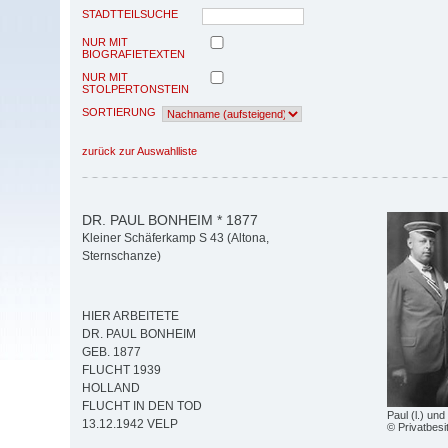
STADTTEILSUCHE
NUR MIT
BIOGRAFIETEXTEN
NUR MIT
STOLPERTONSTEIN
SORTIERUNG
zurück zur Auswahlliste
DR. PAUL BONHEIM * 1877
Kleiner Schäferkamp S 43 (Altona,
Sternschanze)
HIER ARBEITETE
DR. PAUL BONHEIM
GEB. 1877
FLUCHT 1939
HOLLAND
FLUCHT IN DEN TOD
Paul (l.) un
13.12.1942 VELP
© Privatbesi