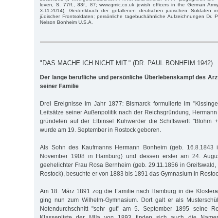
leven, S. 77ff., 83f., 87; www.gmic.co.uk jewish officers in the German Ar
3.11.2014); Gedenkbuch der gefallenen deutschen jüdischen Soldaten 
jüdischer Frontsoldaten; persönliche tagebuchähnliche Aufzeichnungen Dr. 
Nelson Bonheim U.S.A.
"DAS MACHE ICH NICHT MIT." (DR. PAUL BONHEIM 1942)
Der lange berufliche und persönliche Überlebenskampf des Ar
seiner Familie
Drei Ereignisse im Jahr 1877: Bismarck formulierte im "Kissinger
Leitsätze seiner Außenpolitik nach der Reichsgründung, Herman
gründeten auf der Elb­insel Kuhwerder die Schiffswerft "Blohm
wurde am 19. September in Rostock geboren.
Als Sohn des Kaufmanns Hermann Bonheim (geb. 16.8.1843 in
November 1908 in Hamburg) und dessen erster am 24. Augus
geehelichter Frau Rosa Bernheim (geb. 29.11.1856 in Greifswald, 
Rostock), besuchte er von 1883 bis 1891 das Gymnasium in Rostoc
Am 18. März 1891 zog die Familie nach Hamburg in die Klostera
ging nun zum Wilhelm-Gymnasium. Dort galt er als Musterschü
Notendurchschnitt "sehr gut" am 5. September 1895 seine Rei
Klassenliste der MIIa von 1893 finden sich auch die Nam