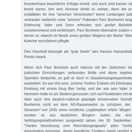
Krankenhaus beachtliche Erfolge erzielt, und auch jetzt kamen vi
bereit waren, ihm sein Honorar direkt zu zahlen, denn die p
erstatteten für ihre "arischen Versicherten" keine Leistungen jü
vertrauten weiterhin viele "arische" Patienten Paul Bonheims lan
Erfahrung. Vater und Sohn erfreuten sich großer Beliebth
zuvorkommend und einfühlsam. Paul Bonheim übernahm zudem vi
denen er, obwohl im Besitz eines großen Wagens der Marke "Wand
Kutsche vorzufahren pflegte.
Den Haushalt besorgte als "gute Seele" des Hauses Hansastraß
Frieda Haack.
Wenn sich Paul Bonheim auch intensiv mit der Jüdischen G
jüdischen Einrichtungen verbunden fühlte und diese regelm
Spenden bedachte, so galt er doch in Glaubensangelegenheiten
assimiliert. So war ihm eine ,schöne‘ Portion Eisbein mit Erbsenp
Einklang mit einem Krug Bier heilig, und der wie sein Vater
Hermann hatte es als Student genossen, sich auf Paukböden mit de
Aber auch ihre deutsch-national geprägte konservative Grund
Bonheims nicht vor dem NS-Rassenwahn zu schützen, der 
Gesetzen" von 1935 seine rechtliche ‚Legitimation‘ erfuhr. Wegen 
wurden so aus deutschen Bürgern Juden, die sich
Verfolgungsmaßnahmen ausgesetzt sahen. Am 30. September
"Vierten Verordnung zum Reichsbürgergesetz" allen "nicht
Approbation entzogen, deren berufliche Existenz damit zerstört 