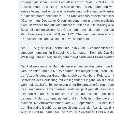
Kollegen jüdischer Herkunft erhielt er am 31. März 1933 die Kün
anschließende Anstellung als Assistenzarzt im AK Eppendorf wä
seines Vaters fand er dann eine Anstellung im Freimaurer-Krank
auf dieses nahm ebenfalls zu. Das Krankenhaus musste sich sch
"Krankenhaus Deutscher Orden" umbenennen und den medizinisc
Carl Glaewecke trat jetzt als "arischer" Leiter ein. Gleichzeitig wu
Beschäftigten entlassen. Aus Gram nahm sich daraufhin der lan
Paul Bonheims, Cäsar Wolf, seit 1921 Chef des Freimaurer-Kran
Er erschoss sich am 13. Mai 1933 vor seiner Klinik.
Am 21. August 1935 setzte die Klinik die Gesundheitsbehö
Umbenennung, nun in Elisabeth-Krankenhaus, in Kenntnis. Das G
Weltkrieg unbeschädigt blieb, beherbergt heute das Elisabeth-Alten
Nicht allein staatliche Maßnahmen erschwerten das Leben der 
Denunzianten und die NSDAP sahen sich aufgefordert, ihren Teil b
der Vizepräsident der Gesundheitsbehörde Hamburg, Peters, am 
Schreiben der Gauleitung mit einliegender "Eingabe an die NSD
wohnhaft Isestraße 49, wollte von einer Bekannten erfahren haben
des Freimaurer-Krankenhauses, welches jetzt gemäß Gleichsch
schönen Namen "Deutscher Orden" trüge, Juden seien. Er bat, dies
genauen Prüfung zu unterziehen” und ihm Mitteilung über die er
machen. Mit Antwortschreiben vom 26. September 1933 beeilte 
der Gesundheitsbehörde zu bestätigen, dass der Assistenzarzt 
August 1933 beurlaubt sei und zum 30. September 1933 aus de