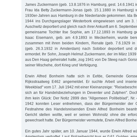
James Zuckermann (geb. 13.8.1876 in Hamburg, gest. 14.6.1941 i
Frau Ida Betty Zuckermann-Jonas (geb. 15.1.1880 in Hamburg) w
1930er-Jahren aus Hamburg in die Niederlande gekommen. Ida Be
1944 ins Durchgangslager Westerbork eingewiesen und am 3.
Auschwitz deportiert und gleich nach ihrer Ankunft am 6. Septemb
gemeinsame Tochter Ilse Sophie, am 17.12.1893 in Hamburg geb
Isaac Eisemann, geb. am 4.9.1893 in Meckerheim, wurde ber
zusammen mit ihren beiden Kindern, Renate (geb. 7.6.1929 in
(geb. 26.3.1932 in Amsterdam) nach Sobibor deportiert und 
ermordet. Ihr Sohn, Joseph Helmut Zuckermann, der im März 193
aus Den Haag geheiratet hatte, zog 1941 von De Steeg nach Gorss
seiner Mischehe, dort Krieg und Verfolgung.
Erwin Alfred Bonheim hatte sich in Eefde, Gemeinde Gorsse
Rijksstraatweg E462 angemeldet. Er suchte Arbeit und inseri
Weekblad" vom 17. Juli 1942 mit einer Kleinanzeige: "Reisebeschrä
sich an für Handelsbeziehungen in Deventer und Zutphen". Doc
ihm kein Glück: Der Notiz 2899 des "Allgemeen Politieblad", N
1942 konnten Leser entnehmen, dass der Bürgermeister der 
Festnahme des Handelsreisenden Erwin Alfred Bonheim beantra
Gericht stellen wollte, weil er seinen Wohnsitz ohne die erfo
gewechselt hatte. Der Bürgermeister vermutete, Erwin Alfred Bonhe
Ein gutes Jahr später, am 10. Januar 1944, wurde Erwin Alfred w
Amsterdam verhaftet. Laut Polizeibericht trug er 0,61 Gulden, ei