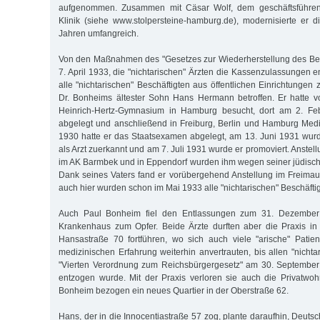
aufgenommen. Zusammen mit Cäsar Wolf, dem geschäftsführen
Klinik (siehe www.stolpersteine-hamburg.de), modernisierte er 
Jahren umfangreich.
Von den Maßnahmen des "Gesetzes zur Wiederherstellung des B
7. April 1933, die "nichtarischen" Ärzten die Kassenzulassungen 
alle "nichtarischen" Beschäftigten aus öffentlichen Einrichtungen
Dr. Bonheims ältester Sohn Hans Hermann betroffen. Er hatte 
Heinrich-Hertz-Gymnasium in Hamburg besucht, dort am 2. Feb
abgelegt und anschließend in Freiburg, Berlin und Hamburg Mediz
1930 hatte er das Staatsexamen abgelegt, am 13. Juni 1931 wur
als Arzt zuerkannt und am 7. Juli 1931 wurde er promoviert. Anstell
im AK Barmbek und in Eppendorf wurden ihm wegen seiner jüdisch
Dank seines Vaters fand er vorübergehend Anstellung im Freima
auch hier wurden schon im Mai 1933 alle "nichtarischen" Beschäfti
Auch Paul Bonheim fiel den Entlassungen zum 31. Dezember
Krankenhaus zum Opfer. Beide Ärzte durften aber die Praxis in
Hansastraße 70 fortführen, wo sich auch viele "arische" Patien
medizinischen Erfahrung weiterhin anvertrauten, bis allen "nicht­a
"Vierten Verordnung zum Reichsbürgergesetz" am 30. September
entzogen wurde. Mit der Praxis verloren sie auch die Privatwo
Bonheim bezogen ein neues Quartier in der Oberstraße 62.
Hans, der in die Innocentiastraße 57 zog, plante daraufhin, Deut