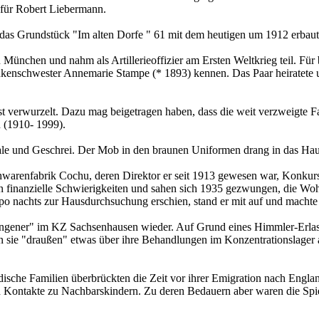
 für Robert Liebermann.
as Grundstück "Im alten Dorfe " 61 mit dem heutigen um 1912 erbaute
 München und nahm als Artillerieoffizier am Ersten Weltkrieg teil. F
rankenschwester Annemarie Stampe (* 1893) kennen. Das Paar heiratete 
st verwurzelt. Dazu mag beigetragen haben, dass die weit verzweigte 
 (1910- 1999).
ale und Geschrei. Der Mob in den braunen Uniformen drang in das Haus
chwarenfabrik Cochu, deren Direktor er seit 1913 gewesen war, Konkur
n finanzielle Schwierigkeiten und sahen sich 1935 gezwungen, die Wohn
po nachts zur Hausdurchsuchung erschien, stand er mit auf und machte d
ngener" im KZ Sachsenhausen wieder. Auf Grund eines Himmler-Erlas
n sie "draußen" etwas über ihre Behandlungen im Konzentrationslager a
üdische Familien überbrückten die Zeit vor ihrer Emigration nach Engl
uch Kontakte zu Nachbarskindern. Zu deren Bedauern aber waren die Spi