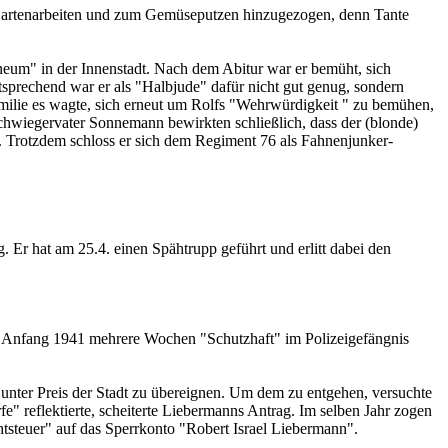
n Gartenarbeiten und zum Gemüseputzen hinzugezogen, denn Tante
nneum" in der Innenstadt. Nach dem Abitur war er bemüht, sich
ntsprechend war er als "Halbjude" dafür nicht gut genug, sondern
milie es wagte, sich erneut um Rolfs "Wehrwürdigkeit " zu bemühen,
hwiegervater Sonnemann bewirkten schließlich, dass der (blonde)
en. Trotzdem schloss er sich dem Regiment 76 als Fahnenjunker-
 Er hat am 25.4. einen Spähtrupp geführt und erlitt dabei den
hm Anfang 1941 mehrere Wochen "Schutzhaft" im Polizeigefängnis
 unter Preis der Stadt zu übereignen. Um dem zu entgehen, versuchte
" reflektierte, scheiterte Liebermanns Antrag. Im selben Jahr zogen
tsteuer" auf das Sperrkonto "Robert Israel Liebermann".