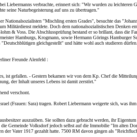
bei Liebermanns verbrachte, erinnert sich: "Wir wurden zu leichtere
te seine Naturbegeisterung auf uns zu übertragen."
der Nationalsozialisten "Mischling ersten Grades", besuchte das "Joha
t zum Militärdienst meldete. Doch dem nationalsozialistischen Denken e
ohm & Voss. Die Abschlussprüfung bestand er so brillant, dass die Fa
ürgermeister Hamburgs, Krogmann, sowie Hermann Görings Hamburger Sc
ls "Deutschblütigen gleichgestellt" und hätte wohl auch studieren dürf
liner Freunde Alenfeld :
 ist gefallen. - Gestern bekamen wir von dem Kp. Chef die Mitteilung.
ung, der Inhalt unseres Lebens ist damit zerstört."
ehend verschont.
Israel (Frauen: Sara) tragen. Robert Liebermann weigerte sich, was i
usbesitzer auszuüben. Sie sollten dazu gebracht werden, ihr Eigentum
ie Gemeinde Volksdorf jedoch selbst auf die Immobilie "Im alten Dorfe
en der Vater 1917 gezahlt hatte. 7500 RM davon gingen als "Reichfluch