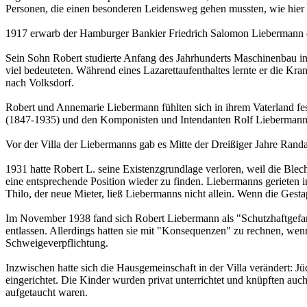
Personen, die einen besonderen Leidensweg gehen mussten, wie hier
1917 erwarb der Hamburger Bankier Friedrich Salomon Liebermann d
Sein Sohn Robert studierte Anfang des Jahrhunderts Maschinenbau in
viel bedeuteten. Während eines Lazarettaufenthaltes lernte er die K
nach Volksdorf.
Robert und Annemarie Liebermann fühlten sich in ihrem Vaterland fe
(1847-1935) und den Komponisten und Intendanten Rolf Liebermann
Vor der Villa der Liebermanns gab es Mitte der Dreißiger Jahre Rand
1931 hatte Robert L. seine Existenzgrundlage verloren, weil die Ble
eine entsprechende Position wieder zu finden. Liebermanns gerieten i
Thilo, der neue Mieter, ließ Liebermanns nicht allein. Wenn die Gesta
Im November 1938 fand sich Robert Liebermann als "Schutzhaftgefa
entlassen. Allerdings hatten sie mit "Konsequenzen" zu rechnen, wen
Schweigeverpflichtung.
Inzwischen hatte sich die Hausgemeinschaft in der Villa verändert: J
eingerichtet. Die Kinder wurden privat unterrichtet und knüpften a
aufgetaucht waren.