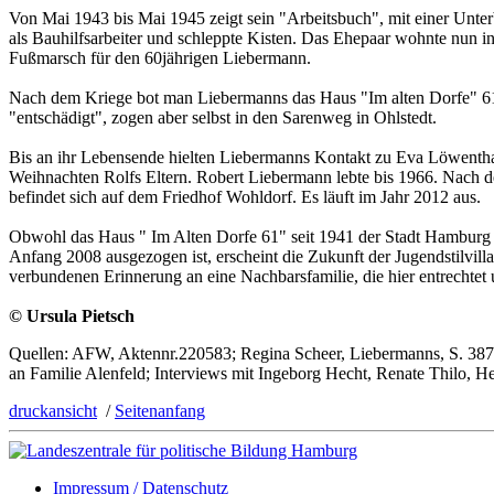
Von Mai 1943 bis Mai 1945 zeigt sein "Arbeitsbuch", mit einer Unte
als Bauhilfsarbeiter und schleppte Kisten. Das Ehepaar wohnte nun i
Fußmarsch für den 60jährigen Liebermann.
Nach dem Kriege bot man Liebermanns das Haus "Im alten Dorfe" 61
"entschädigt", zogen aber selbst in den Sarenweg in Ohlstedt.
Bis an ihr Lebensende hielten Liebermanns Kontakt zu Eva Löwenthal,
Weihnachten Rolfs Eltern. Robert Liebermann lebte bis 1966. Nach
befindet sich auf dem Friedhof Wohldorf. Es läuft im Jahr 2012 aus.
Obwohl das Haus " Im Alten Dorfe 61" seit 1941 der Stadt Hamburg geh
Anfang 2008 ausgezogen ist, erscheint die Zukunft der Jugendstilvilla
verbundenen Erinnerung an eine Nachbarsfamilie, die hier entrechtet
© Ursula Pietsch
Quellen: AFW, Aktennr.220583; Regina Scheer, Liebermanns, S. 387; 
an Familie Alenfeld; Interviews mit Ingeborg Hecht, Renate Thilo, 
druckansicht
/
Seitenanfang
Impressum / Datenschutz