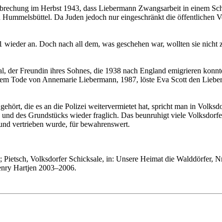
rbrechung im Herbst 1943, dass Liebermann Zwangsarbeit in einem Schu
n Hummelsbüttel. Da Juden jedoch nur eingeschränkt die öffentlichen V
 wieder an. Doch nach all dem, was geschehen war, wollten sie nich
 der Freundin ihres Sohnes, die 1938 nach England emigrieren konnte. 
 dem Tode von Annemarie Liebermann, 1987, löste Eva Scott den Lieb
ört, die es an die Polizei weitervermietet hat, spricht man in Volksd
 und des Grundstücks wieder fraglich. Das beunruhigt viele Volksdorfer
 und vertrieben wurde, für bewahrenswert.
Pietsch, Volksdorfer Schicksale, in: Unsere Heimat die Walddörfer, N
Henry Hartjen 2003–2006.