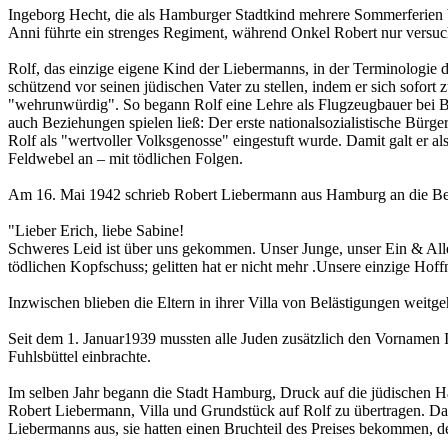
Ingeborg Hecht, die als Hamburger Stadtkind mehrere Sommerferien 
Anni führte ein strenges Regiment, während Onkel Robert nur versuch
Rolf, das einzige eigene Kind der Liebermanns, in der Terminologie 
schützend vor seinen jüdischen Vater zu stellen, indem er sich sofor
"wehrunwürdig". So begann Rolf eine Lehre als Flugzeugbauer bei Bl
auch Beziehungen spielen ließ: Der erste nationalsozialistische B
Rolf als "wertvoller Volksgenosse" eingestuft wurde. Damit galt er a
Feldwebel an – mit tödlichen Folgen.
Am 16. Mai 1942 schrieb Robert Liebermann aus Hamburg an die Ber
"Lieber Erich, liebe Sabine!
Schweres Leid ist über uns gekommen. Unser Junge, unser Ein & Alles,
tödlichen Kopfschuss; gelitten hat er nicht mehr .Unsere einzige Hoffn
Inzwischen blieben die Eltern in ihrer Villa von Belästigungen weitg
Seit dem 1. Januar1939 mussten alle Juden zusätzlich den Vornamen 
Fuhlsbüttel einbrachte.
Im selben Jahr begann die Stadt Hamburg, Druck auf die jüdischen Ha
Robert Liebermann, Villa und Grundstück auf Rolf zu übertragen. Da d
Liebermanns aus, sie hatten einen Bruchteil des Preises bekommen, d