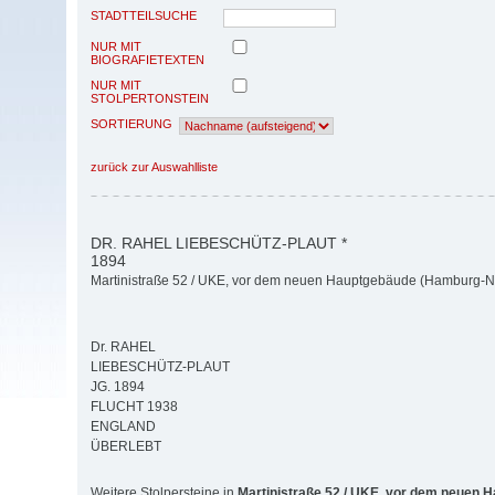
STADTTEILSUCHE
NUR MIT
BIOGRAFIETEXTEN
NUR MIT
STOLPERTONSTEIN
SORTIERUNG
zurück zur Auswahlliste
DR. RAHEL LIEBESCHÜTZ-PLAUT *
1894
Martinistraße 52 / UKE, vor dem neuen Hauptgebäude (Hamburg-N
Dr. RAHEL
LIEBESCHÜTZ-PLAUT
JG. 1894
FLUCHT 1938
ENGLAND
ÜBERLEBT
Weitere Stolpersteine in
Martinistraße 52 / UKE, vor dem neuen 