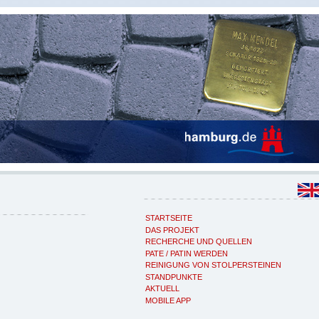
STARTSEITE
DAS PROJEKT
RECHERCHE UND QUELLEN
PATE / PATIN WERDEN
REINIGUNG VON STOLPERSTEINEN
STANDPUNKTE
AKTUELL
MOBILE APP