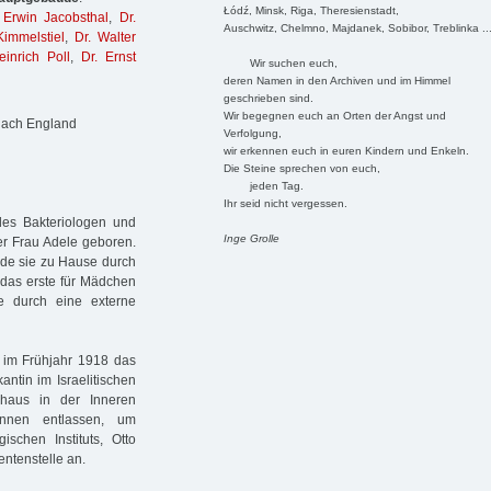
Łódź, Minsk, Riga, Theresienstadt,
 Erwin Jacobsthal
,
Dr.
Auschwitz, Chelmno, Majdanek, Sobibor, Treblinka ..
Kimmelstiel
,
Dr. Walter
einrich Poll
,
Dr. Ernst
Wir suchen euch,
deren Namen in den Archiven und im Himmel
geschrieben sind.
Wir begegnen euch an Orten der Angst und
 nach England
Verfolgung,
wir erkennen euch in euren Kindern und Enkeln.
Die Steine sprechen von euch,
jeden Tag.
Ihr seid nicht vergessen.
des Bakteriologen und
Inge Grolle
ner Frau Adele geboren.
rde sie zu Hause durch
n das erste für Mädchen
e durch eine externe
e im Frühjahr 1918 das
antin im Israelitischen
nhaus in der Inneren
nnen entlassen, um
schen Instituts, Otto
entenstelle an.