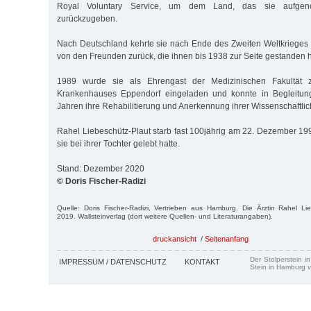
Royal Voluntary Service, um dem Land, das sie aufgen
zurückzugeben.
Nach Deutschland kehrte sie nach Ende des Zweiten Weltkrieges
von den Freunden zurück, die ihnen bis 1938 zur Seite gestanden h
1989 wurde sie als Ehrengast der Medizinischen Fakultät z
Krankenhauses Eppendorf eingeladen und konnte in Begleitung
Jahren ihre Rehabilitierung und Anerkennung ihrer Wissenschaftlich
Rahel Liebeschütz-Plaut starb fast 100jährig am 22. Dezember 199
sie bei ihrer Tochter gelebt hatte.
Stand: Dezember 2020
© Doris Fischer-Radizi
Quelle: Doris Fischer-Radizi, Vertrieben aus Hamburg. Die Ärztin Rahel Li
2019. Wallsteinverlag (dort weitere Quellen- und Literaturangaben).
druckansicht
/
Seitenanfang
Der Stolperstein i
IMPRESSUM / DATENSCHUTZ
KONTAKT
Stein in Hamburg v