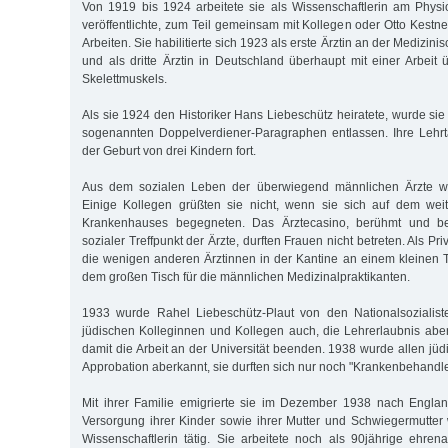
Von 1919 bis 1924 arbeitete sie als Wissenschaftlerin am Physio
veröffentlichte, zum Teil gemeinsam mit Kollegen oder Otto Kestne
Arbeiten. Sie habilitierte sich 1923 als erste Ärztin an der Medizi
und als dritte Ärztin in Deutschland überhaupt mit einer Arbeit
Skelettmuskels.
Als sie 1924 den Historiker Hans Liebeschütz heiratete, wurde s
sogenannten Doppelverdiener-Paragraphen entlassen. Ihre Lehrtäti
der Geburt von drei Kindern fort.
Aus dem sozialen Leben der überwiegend männlichen Ärzte wu
Einige Kollegen grüßten sie nicht, wenn sie sich auf dem wei
Krankenhauses begegneten. Das Ärztecasino, berühmt und ber
sozialer Treffpunkt der Ärzte, durften Frauen nicht betreten. Als Pr
die wenigen anderen Ärztinnen in der Kantine an einem kleinen 
dem großen Tisch für die männlichen Medizinalpraktikanten.
1933 wurde Rahel Liebeschütz-Plaut von den Nationalsozialist
jüdischen Kolleginnen und Kollegen auch, die Lehrerlaubnis abe
damit die Arbeit an der Universität beenden. 1938 wurde allen jü
Approbation aberkannt, sie durften sich nur noch "Krankenbehandl
Mit ihrer Familie emigrierte sie im Dezember 1938 nach Englan
Versorgung ihrer Kinder sowie ihrer Mutter und Schwiegermutter 
Wissenschaftlerin tätig. Sie arbeitete noch als 90jährige ehr