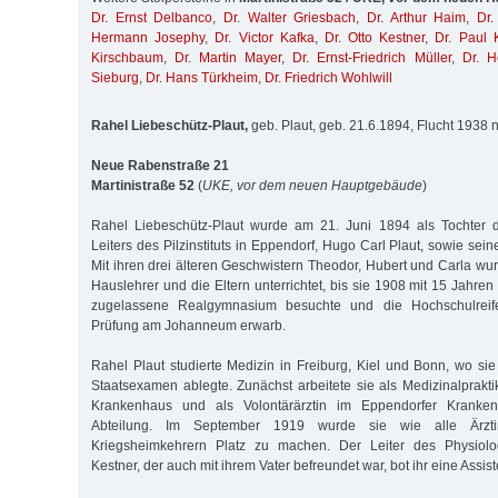
Dr. Ernst Delbanco
,
Dr. Walter Griesbach
,
Dr. Arthur Haim
,
Dr.
Hermann Josephy
,
Dr. Victor Kafka
,
Dr. Otto Kestner
,
Dr. Paul 
Kirschbaum
,
Dr. Martin Mayer
,
Dr. Ernst-Friedrich Müller
,
Dr. H
Sieburg
,
Dr. Hans Türkheim
,
Dr. Friedrich Wohlwill
Rahel Liebeschütz-Plaut,
geb. Plaut, geb. 21.6.1894, Flucht 1938
Neue Rabenstraße 21
Martinistraße 52
(
UKE, vor dem neuen Hauptgebäude
)
Rahel Liebeschütz-Plaut wurde am 21. Juni 1894 als Tochter 
Leiters des Pilzinstituts in Eppendorf, Hugo Carl Plaut, sowie sei
Mit ihren drei älteren Geschwistern Theodor, Hubert und Carla wu
Hauslehrer und die Eltern unterrichtet, bis sie 1908 mit 15 Jahre
zugelassene Realgymnasium besuchte und die Hochschulreif
Prüfung am Johanneum erwarb.
Rahel Plaut studierte Medizin in Freiburg, Kiel und Bonn, wo si
Staatsexamen ablegte. Zunächst arbeitete sie als Medizinalpraktik
Krankenhaus und als Volontärärztin im Eppendorfer Kranke
Abteilung. Im September 1919 wurde sie wie alle Ärzti
Kriegsheimkehrern Platz zu machen. Der Leiter des Physiologi
Kestner, der auch mit ihrem Vater befreundet war, bot ihr eine Assist