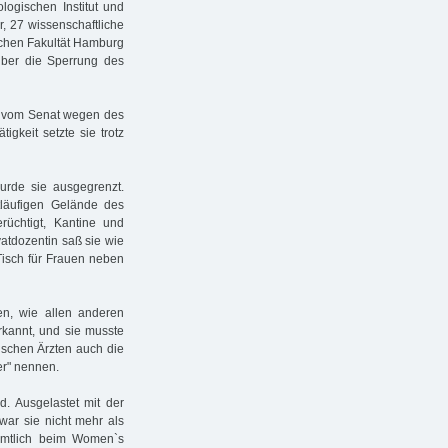
logischen Institut und
r, 27 wissenschaftliche
nischen Fakultät Hamburg
 über die Sperrung des
ie vom Senat wegen des
gkeit setzte sie trotz
rde sie ausgegrenzt.
tläufigen Gelände des
üchtigt, Kantine und
ivatdozentin saß sie wie
Tisch für Frauen neben
en, wie allen anderen
rkannt, und sie musste
dischen Ärzten auch die
er" nennen.
d. Ausgelastet mit der
war sie nicht mehr als
enamtlich beim Women`s