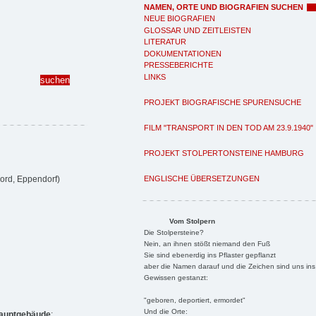
NAMEN, ORTE UND BIOGRAFIEN SUCHEN
NEUE BIOGRAFIEN
GLOSSAR UND ZEITLEISTEN
LITERATUR
DOKUMENTATIONEN
PRESSEBERICHTE
LINKS
PROJEKT BIOGRAFISCHE SPURENSUCHE
FILM "TRANSPORT IN DEN TOD AM 23.9.1940"
PROJEKT STOLPERTONSTEINE HAMBURG
ENGLISCHE ÜBERSETZUNGEN
ord, Eppendorf)
Vom Stolpern
Die Stolpersteine?
Nein, an ihnen stößt niemand den Fuß
Sie sind ebenerdig ins Pflaster gepflanzt
aber die Namen darauf und die Zeichen sind uns ins
Gewissen gestanzt:
"geboren, deportiert, ermordet"
Und die Orte:
Hauptgebäude
: