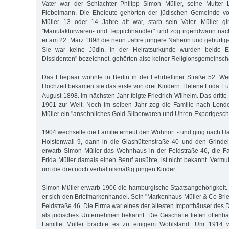
Vater war der Schlachter Philipp Simon Müller, seine Mutter 
Fiebelmann. Die Eheleute gehörten der jüdischen Gemeinde vo
Müller 13 oder 14 Jahre alt war, starb sein Vater. Müller g
"Manufakturwaren- und Teppichhändler" und zog irgendwann nach 
er am 22. März 1898 die neun Jahre jüngere Näherin und gebürtige
Sie war keine Jüdin, in der Heiratsurkunde wurden beide Ehe
Dissidenten" bezeichnet, gehörten also keiner Religionsgemeinscha
Das Ehepaar wohnte in Berlin in der Fehrbelliner Straße 52. W
Hochzeit bekamen sie das erste von drei Kindern: Helene Frida E
August 1898. Im nächsten Jahr folgte Friedrich Wilhelm. Das dritte 
1901 zur Welt. Noch im selben Jahr zog die Familie nach Londo
Müller ein "ansehnliches Gold-Silberwaren und Uhren-Exportgeschä
1904 wechselte die Familie erneut den Wohnort - und ging nach H
Holstenwall 9, dann in die Glashüttenstraße 40 und den Grinde
erwarb Simon Müller das Wohnhaus in der Feldstraße 46, die Fa
Frida Müller damals einen Beruf ausübte, ist nicht bekannt. Vermu
um die drei noch verhältnismäßig jungen Kinder.
Simon Müller erwarb 1906 die hamburgische Staatsangehörigkeit. B
er sich den Briefmarkenhandel. Sein "Markenhaus Müller & Co Brief
Feldstraße 46. Die Firma war eines der ältesten Importhäuser des
als jüdisches Unternehmen bekannt. Die Geschäfte liefen offenbar
Familie Müller brachte es zu einigem Wohlstand. Um 1914 w