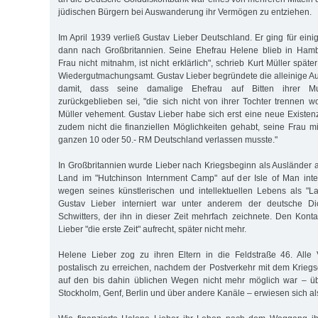
jüdischen Bürgern bei Auswanderung ihr Vermögen zu entziehen.
Im April 1939 verließ Gustav Lieber Deutschland. Er ging für ein
dann nach Großbritannien. Seine Ehefrau Helene blieb in Ham
Frau nicht mitnahm, ist nicht erklärlich", schrieb Kurt Müller spät
Wiedergutmachungsamt. Gustav Lieber begründete die alleinige A
damit, dass seine damalige Ehefrau auf Bitten ihrer Mu
zurückgeblieben sei, "die sich nicht von ihrer Tochter trennen woll
Müller vehement. Gustav Lieber habe sich erst eine neue Existe
zudem nicht die finanziellen Möglichkeiten gehabt, seine Frau m
ganzen 10 oder 50.- RM Deutschland verlassen musste."
In Großbritannien wurde Lieber nach Kriegsbeginn als Ausländer 
Land im "Hutchinson Internment Camp" auf der Isle of Man inter
wegen seines künstlerischen und intellektuellen Lebens als "La
Gustav Lieber interniert war unter anderem der deutsche Di
Schwitters, der ihn in dieser Zeit mehrfach zeichnete. Den Konta
Lieber "die erste Zeit" aufrecht, später nicht mehr.
Helene Lieber zog zu ihren Eltern in die Feldstraße 46. Alle
postalisch zu erreichen, nachdem der Postverkehr mit dem Krieg
auf den bis dahin üblichen Wegen nicht mehr möglich war – ü
Stockholm, Genf, Berlin und über andere Kanäle – erwiesen sich als