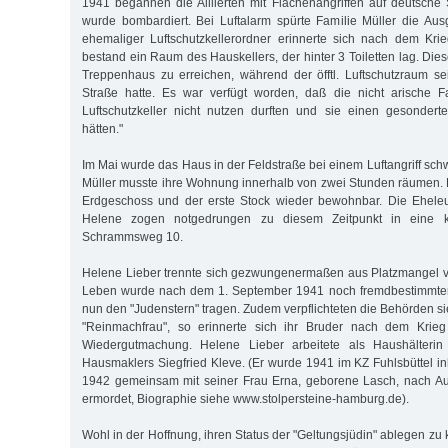
1941 begannen die Alliierten mit Flächenangriffen auf deutsch
wurde bombardiert. Bei Luftalarm spürte Familie Müller die Aus
ehemaliger Luftschutzkellerordner erinnerte sich nach dem Krie
bestand ein Raum des Hauskellers, der hinter 3 Toiletten lag. Di
Treppenhaus zu erreichen, während der öfftl. Luftschutzraum s
Straße hatte. Es war verfügt worden, daß die nicht arische Fa
Luftschutzkeller nicht nutzen durften und sie einen gesonde
hätten."
Im Mai wurde das Haus in der Feldstraße bei einem Luftangriff sch
Müller musste ihre Wohnung innerhalb von zwei Stunden räumen. 
Erdgeschoss und der erste Stock wieder bewohnbar. Die Eheleu
Helene zogen notgedrungen zu diesem Zeitpunkt in eine 
Schrammsweg 10.
Helene Lieber trennte sich gezwungenermaßen aus Platzmangel v
Leben wurde nach dem 1. September 1941 noch fremdbestimmter 
nun den "Judenstern" tragen. Zudem verpflichteten die Behörden si
"Reinmachfrau", so erinnerte sich ihr Bruder nach dem Krieg
Wiedergutmachung. Helene Lieber arbeitete als Haushälterin
Hausmaklers Siegfried Kleve. (Er wurde 1941 im KZ Fuhlsbüttel inh
1942 gemeinsam mit seiner Frau Erna, geborene Lasch, nach Aus
ermordet, Biographie siehe www.stolpersteine-hamburg.de).
Wohl in der Hoffnung, ihren Status der "Geltungsjüdin" ablegen zu