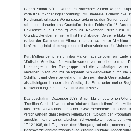
Gegen Simon Müller wurde im November zudem wegen "Kapital
vorläufige "Sicherungsanordnung" für mehrere Grundstücke
Reichsmark erlassen. Wenig später gelang es dem Senior jedoch
schenken, darunter das Grundstück in der Feldstraße 46. Aus e
Devisenstelle in Hamburg vom 23. November 1938: "Herr Müll
Grundstücke übernehmen will ist Reichsbürger. Da seine Mutter Ar
ist bei der Kämmerei in Altona hinterlegt, so [ist] er Mischling. E
konfirmiert, christlich erzogen und mit einer Arierin seit fünf Jahren v
Kurt Müllers Bemühen um das Markenhaus zeitigten am Ende al
"Jüdische Gesellschafter-Anteile wurden von mir übernommen. D
Handlanger in der Fachgruppe und die zuständigen Ämter 
anordnen. Nach von mir belegbaren Schwierigkeiten durch die V
Schifffahrt und Gewerbe gelang mir dennoch durch Gesellschafterb
als alleinigem Inhaber aller Anteile, die Firma unter meine Re
Rückwandlung in eine Einzelfirma durchzusetzen."
Das geschah im Dezember 1938. Simon Müller legte einen Offenb
"Familien-G.m.b.H." wurde eine "einfache Handelsfirma". Kurt Müll
aus dem Verzeichnis jüdischer Gewerbebetriebe streichen 
verschwanden damit jedoch keineswegs: "Obwohl der Propagand
angeblich keine wirtschaftlichen Schwierigkeiten bestanden, 
17.12.1938, drei Tage nach dem Übergang auf mich, nochmals g
Beschwerde erfolgte zwangsläufig erneute Freigabe, jedoch wur