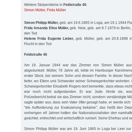
Weitere Stolpersteine in
Feldstraße 46
:
Simon Müller
,
Frida Müller
Simon Philipp Müller,
geb. am 19.6.1865 in Loga, am 19.1.1944 Flu
Frida Amanda Elise Müller,
geb. Neie, geb. am 9.7.1879 in Berlin,
den Tod
Helene Frida Eugenie Lieber,
geb. Müller, geb. am 20.8.1898 in
Flucht in den Tod
Feldstraße 46
Am 19. Januar 1944 war das Zimmer von Simon Müller auc
abgedunkelt. Müller, 78 Jahre alt, lebte im Hamburger Karolinenv
erster Stock, bei seinem Sohn und dessen Familie. In dieser Nach
tiefer, wo Eltern und Schwester seiner Schwiegertochter wohnten. E
Schwiegertochter Elisabeth Rogers dort bemerkte, dass etwas nich
war noch nicht aufgestanden. Er war Jude. Ahnte sie, was
Polizeibericht betrat sie das Zimmer nicht, sondern verständigte Mü
sagte später aus, dass sein Vater öfter gesagt habe, er werde sich
"die Aufforderung zur Evakuierung bekäme", das heißt den Depo
vorherigen elf Jahren hatten die Nationalsozialisten den namhaf
geächtet, entrechtet und wirtschaftlich ruiniert. Seine Ehefrau und s
Simon Philipp Müller war am 19. Juni 1865 in Loga bei Leer zu