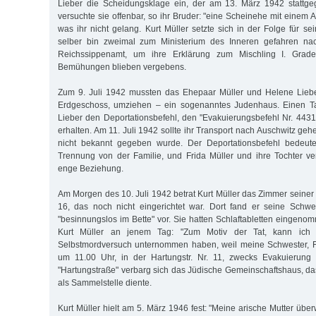
Lieber die Scheidungsklage ein, der am 13. März 1942 stattg
versuchte sie offenbar, so ihr Bruder: "eine Scheinehe mit einem
was ihr nicht gelang. Kurt Müller setzte sich in der Folge für se
selber bin zweimal zum Ministerium des Inneren gefahren nac
Reichssippenamt, um ihre Erklärung zum Mischling I. Grade
Bemühungen blieben vergebens.
Zum 9. Juli 1942 mussten das Ehepaar Müller und Helene Lieber
Erdgeschoss, umziehen – ein sogenanntes Judenhaus. Einen Ta
Lieber den Deportationsbefehl, den "Evakuierungsbefehl Nr. 4431"
erhalten. Am 11. Juli 1942 sollte ihr Transport nach Auschwitz gehe
nicht bekannt gegeben wurde. Der Deportationsbefehl bedeute
Trennung von der Familie, und Frida Müller und ihre Tochter v
enge Beziehung.
Am Morgen des 10. Juli 1942 betrat Kurt Müller das Zimmer seiner M
16, das noch nicht eingerichtet war. Dort fand er seine Schwe
"besinnungslos im Bette" vor. Sie hatten Schlaftabletten eingeno
Kurt Müller an jenem Tag: "Zum Motiv der Tat, kann ich
Selbstmordversuch unternommen haben, weil meine Schwester, Fr
um 11.00 Uhr, in der Hartungstr. Nr. 11, zwecks Evakuierung m
"Hartungstraße" verbarg sich das Jüdische Gemeinschaftshaus, das
als Sammelstelle diente.
Kurt Müller hielt am 5. März 1946 fest: "Meine arische Mutter übe