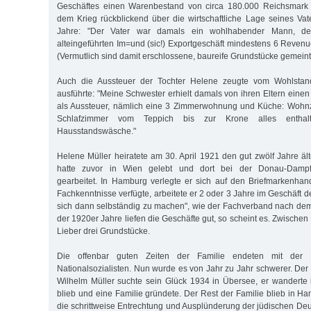
Geschäftes einen Warenbestand von circa 180.000 Reichsmark 
dem Krieg rückblickend über die wirtschaftliche Lage seines Va
Jahre: "Der Vater war damals ein wohlhabender Mann, de
alteingeführten Im=und (sic!) Exportgeschäft mindestens 6 Reven
(Vermutlich sind damit erschlossene, baureife Grundstücke gemeint
Auch die Aussteuer der Tochter Helene zeugte vom Wohlstand
ausführte: "Meine Schwester erhielt damals von ihren Eltern eine
als Aussteuer, nämlich eine 3 Zimmerwohnung und Küche: Wohn
Schlafzimmer vom Teppich bis zur Krone alles enthalte
Hausstandswäsche."
Helene Müller heiratete am 30. April 1921 den gut zwölf Jahre äl
hatte zuvor in Wien gelebt und dort bei der Donau-Dampfschi
gearbeitet. In Hamburg verlegte er sich auf den Briefmarkenhan
Fachkenntnisse verfügte, arbeitete er 2 oder 3 Jahre im Geschäft
sich dann selbständig zu machen", wie der Fachverband nach dem K
der 1920er Jahre liefen die Geschäfte gut, so scheint es. Zwisch
Lieber drei Grundstücke.
Die offenbar guten Zeiten der Familie endeten mit der
Nationalsozialisten. Nun wurde es von Jahr zu Jahr schwerer. Der 
Wilhelm Müller suchte sein Glück 1934 in Übersee, er wanderte
blieb und eine Familie gründete. Der Rest der Familie blieb in H
die schrittweise Entrechtung und Ausplünderung der jüdischen De