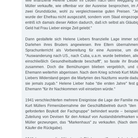
Wie finanzierte Helene Lieber ihr Leben nach dem Weggang i
Müller verkaufte, wie offenbar vor der Ausreise besprochen, im 
zwei Grundstücke, wohl zu vergleichsweise guten Preisen. "J
wurde der Ehefrau nicht ausgezahlt, sondern vom Staat eingezog
entriß ich damals dieser Aktion dadurch, daß ich selbst als Gläubi
Geld hat Frau Lieber einige Zeit gelebt."
Dann gestaltete sich Helene Liebers finanzielle Lage immer sc
Darlehen ihres Bruders angewiesen. Ihre Eltern übernahme
Sprachunterricht als Vorbereitung für eine Ausreise, um d
"Auswanderung nach US., nach Cuba, u.a.m. wurde betrieben, al
einschließlich Gesundheitsatteste beschafft", so fasste ihr Brud
zusammen. Doch die Bemühungen blieben vergeblich, und d
Ehemann weiterhin abgerissen. Nach dem Krieg schrieb Kurt Müller
Liebers Widerstand gegen die Martyrien des Nazitums wurde dadu
sie jemals zugab." Helene Lieber habe "die ersten Jahre" fest g
Ehemann "für ihr Nachkommen voll einsetzen würde."
1941 verschlechterten mehrere Ereignisse die Lage der Familie me
Kurt Müllers Firmenübernahme der Geschäftsbetrieb durch "den 
geforderten Boykott der Fachgruppe" behindert wurde – beispie
Zuteilung von Devisen für den Ankauf von Auslandsbriefmarken v
Müller gezwungen, das "Markenhaus" zu verkaufen. (Nach dem 
Käufer die Rückgabe).