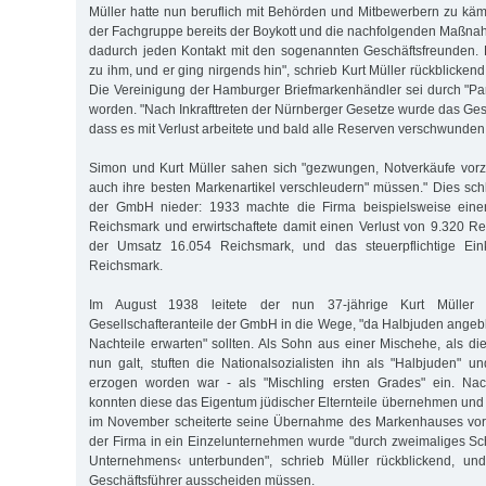
Müller hatte nun beruflich mit Behörden und Mitbewerbern zu kä
der Fachgruppe bereits der Boykott und die nachfolgenden Maßnah
dadurch jeden Kontakt mit den sogenannten Geschäftsfreunden
zu ihm, und er ging nirgends hin", schrieb Kurt Müller rückblicken
Die Vereinigung der Hamburger Briefmarkenhändler sei durch "P
worden. "Nach Inkrafttreten der Nürnberger Gesetze wurde das Gesch
dass es mit Verlust arbeitete und bald alle Reserven verschwunden
Simon und Kurt Müller sahen sich "gezwungen, Notverkäufe vor
auch ihre besten Markenartikel verschleudern" müssen." Dies sch
der GmbH nieder: 1933 machte die Firma beispielsweise ein
Reichsmark und erwirtschaftete damit einen Verlust von 9.320 R
der Umsatz 16.054 Reichsmark, und das steuerpflichtige E
Reichsmark.
Im August 1938 leitete der nun 37-jährige Kurt Müller
Gesellschafteranteile der GmbH in die Wege, "da Halbjuden angebli
Nachteile erwarten" sollten. Als Sohn aus einer Mischehe, als di
nun galt, stuften die Nationalsozialisten ihn als "Halbjuden" un
erzogen worden war - als "Mischling ersten Grades" ein. N
konnten diese das Eigentum jüdischer Elternteile übernehmen und 
im November scheiterte seine Übernahme des Markenhauses vor
der Firma in ein Einzelunternehmen wurde "durch zweimaliges Sc
Unternehmens‹ unterbunden", schrieb Müller rückblickend, un
Geschäftsführer ausscheiden müssen.