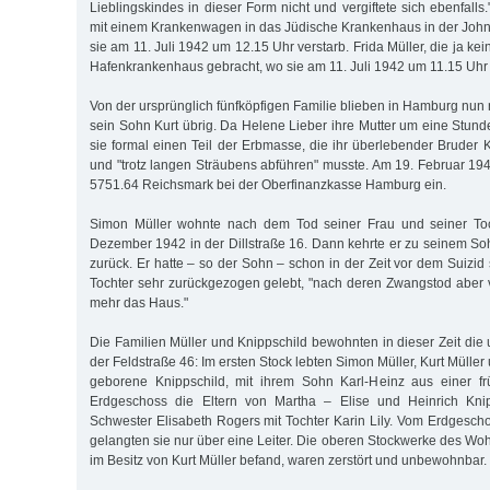
Lieblingskindes in dieser Form nicht und vergiftete sich ebenfall
mit einem Krankenwagen in das Jüdische Krankenhaus in der John
sie am 11. Juli 1942 um 12.15 Uhr verstarb. Frida Müller, die ja ke
Hafenkrankenhaus gebracht, wo sie am 11. Juli 1942 um 11.15 Uhr 
Von der ursprünglich fünfköpfigen Familie blieben in Hamburg nun
sein Sohn Kurt übrig. Da Helene Lieber ihre Mutter um eine Stunde 
sie formal einen Teil der Erbmasse, die ihr überlebender Bruder K
und "trotz langen Sträubens abführen" musste. Am 19. Februar 194
5751.64 Reichsmark bei der Oberfinanzkasse Hamburg ein.
Simon Müller wohnte nach dem Tod seiner Frau und seiner Toc
Dezember 1942 in der Dillstraße 16. Dann kehrte er zu seinem Soh
zurück. Er hatte – so der Sohn – schon in der Zeit vor dem Suizid
Tochter sehr zurückgezogen gelebt, "nach deren Zwangstod aber ve
mehr das Haus."
Die Familien Müller und Knippschild bewohnten in dieser Zeit die
der Feldstraße 46: Im ersten Stock lebten Simon Müller, Kurt Müller
geborene Knippschild, mit ihrem Sohn Karl-Heinz aus einer f
Erdgeschoss die Eltern von Martha – Elise und Heinrich Knip
Schwester Elisabeth Rogers mit Tochter Karin Lily. Vom Erdgescho
gelangten sie nur über eine Leiter. Die oberen Stockwerke des Wo
im Besitz von Kurt Müller befand, waren zerstört und unbewohnbar.