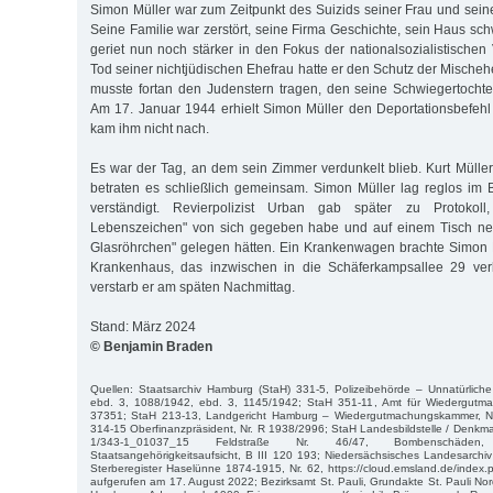
Simon Müller war zum Zeitpunkt des Suizids seiner Frau und seine
Seine Familie war zerstört, seine Firma Geschichte, sein Haus sc
geriet nun noch stärker in den Fokus der nationalsozialistischen
Tod seiner nichtjüdischen Ehefrau hatte er den Schutz der Mischehe
musste fortan den Judenstern tragen, den seine Schwiegertochte
Am 17. Januar 1944 erhielt Simon Müller den Deportationsbefehl 
kam ihm nicht nach.
Es war der Tag, an dem sein Zimmer verdunkelt blieb. Kurt Mülle
betraten es schließlich gemeinsam. Simon Müller lag reglos im B
verständigt. Revierpolizist Urban gab später zu Protokol
Lebenszeichen" von sich gegeben habe und auf einem Tisch ne
Glasröhrchen" gelegen hätten. Ein Krankenwagen brachte Simon 
Krankenhaus, das inzwischen in die Schäferkampsallee 29 ver
verstarb er am späten Nachmittag.
Stand: März 2024
© Benjamin Braden
Quellen: Staatsarchiv Hamburg (StaH) 331-5, Polizeibehörde – Unnatürliche
ebd. 3, 1088/1942, ebd. 3, 1145/1942; StaH 351-11, Amt für Wiedergutma
37351; StaH 213-13, Landgericht Hamburg – Wiedergutmachungskammer, Nr
314-15 Oberfinanzpräsident, Nr. R 1938/2996; StaH Landesbildstelle / Denkmal
1/343-1_01037_15 Feldstraße Nr. 46/47, Bombenschäden,
Staatsangehörigkeitsaufsicht, B III 120 193; Niedersächsisches Landesarchiv
Sterberegister Haselünne 1874-1915, Nr. 62, https://cloud.emsland.de/ind
aufgerufen am 17. August 2022; Bezirksamt St. Pauli, Grundakte St. Pauli Nord,