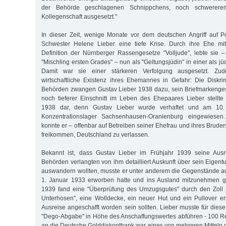
der Behörde geschlagenen Schnippchens, noch schwerere
Kollegenschaft ausgesetzt."
In dieser Zeit, wenige Monate vor dem deutschen Angriff auf P
Schwester Helene Lieber eine tiefe Krise. Durch ihre Ehe mi
Definition der Nürnberger Rassengesetze "Volljude", lebte sie 
"Mischling ersten Grades" – nun als "Geltungsjüdin" in einer als jü
Damit war sie einer stärkeren Verfolgung ausgesetzt. Zu
wirtschaftliche Existenz ihres Ehemannes in Gefahr: Die Diskr
Behörden zwangen Gustav Lieber 1938 dazu, sein Briefmarkenges
noch tieferer Einschnitt im Leben des Ehepaares Lieber stell
1938 dar, denn Gustav Lieber wurde verhaftet und am 10
Konzentrationslager Sachsenhausen-Oranienburg eingewiese
konnte er – offenbar auf Betreiben seiner Ehefrau und ihres Bruders
freikommen, Deutschland zu verlassen.
Bekannt ist, dass Gustav Lieber im Frühjahr 1939 seine Ausre
Behörden verlangten von ihm detailliert Auskunft über sein Eigent
auswandern wollten, musste er unter anderem die Gegenstände aufl
1. Januar 1933 erworben hatte und ins Ausland mitzunehmen g
1939 fand eine "Überprüfung des Umzugsgutes" durch den Zoll s
Unterhosen", eine Wolldecke, ein neuer Hut und ein Pullover ent
Ausreise angeschafft worden sein sollten. Lieber musste für dies
"Dego-Abgabe" in Höhe des Anschaffungswertes abführen - 100 R
an die Deutsche Golddiskontbank war eines von mehreren Mitteln d