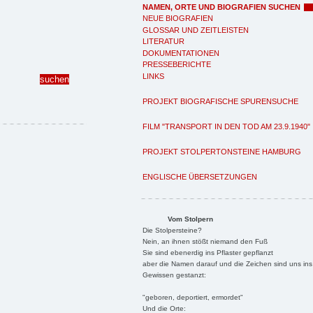
NAMEN, ORTE UND BIOGRAFIEN SUCHEN
NEUE BIOGRAFIEN
GLOSSAR UND ZEITLEISTEN
LITERATUR
DOKUMENTATIONEN
PRESSEBERICHTE
LINKS
PROJEKT BIOGRAFISCHE SPURENSUCHE
FILM "TRANSPORT IN DEN TOD AM 23.9.1940"
PROJEKT STOLPERTONSTEINE HAMBURG
ENGLISCHE ÜBERSETZUNGEN
Vom Stolpern
Die Stolpersteine?
Nein, an ihnen stößt niemand den Fuß
Sie sind ebenerdig ins Pflaster gepflanzt
aber die Namen darauf und die Zeichen sind uns ins
Gewissen gestanzt:
"geboren, deportiert, ermordet"
Und die Orte: