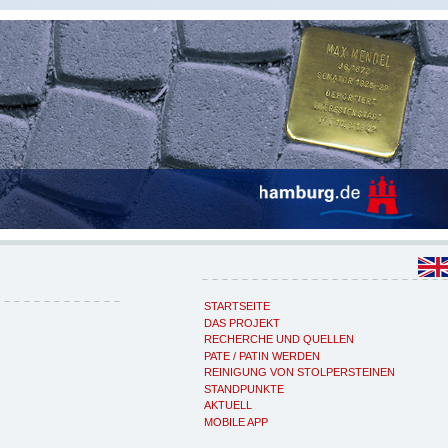
STARTSEITE
DAS PROJEKT
RECHERCHE UND QUELLEN
PATE / PATIN WERDEN
REINIGUNG VON STOLPERSTEINEN
STANDPUNKTE
AKTUELL
MOBILE APP