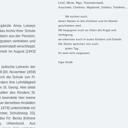
Łódź, Minsk, Riga, Theresienstadt,
Auschwitz, Chelmno, Majdanek, Sobibor, Treblinka ..
Wir suchen euch,
deren Namen in den Archiven und im Himmel
 ergänzte Anna Loewys
geschrieben sind.
Wir begegnen euch an Orten der Angst und
das Archiv ihrer Schule
Verfolgung,
dann aus der Pension,
wir erkennen euch in euren Kindern und Enkeln.
graben vertrieben und
Die Steine sprechen von euch,
esienstadt verschleppt,
jeden Tag.
hrieb im August [1943]
Ihr seid nicht vergessen.
Inge Grolle
 jüdische Lehrerin der
859 [30. November 1859]
ch die Schule von Fr.
tern ihre Lehrtätigkeit
n St. Georg. Hier blieb
alten des Klosters St.
Ich beendete hier meine
nar derselben Anstalten
1879] unterrichtete ich
ker, Schultzweg 33],
des Frl. Becks [höhere
, Uhlenhorst. Aus