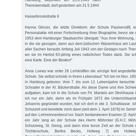
Hamburg, deportiert am 23.6.1943 nach
Theresienstadt, dort gestorben am 31.5.1944
Hasselbrookstraße 6
Hanna Glinzer, die letzte Direktorin der Schule Paulsenstift,
Personalakte mit einer Fortschreibung ihrer Biographie, bevor sie 
1953 dem Hamburger Staatsarchiv übergab: "Aus ihrer Wohnung, 
in die sie gezogen, dann aus dem jüdischen Waisenhaus am Lauf
aller Sachen beraubt. Anfang Juli 1943 von der Gestapo nach Ther
wo sie im Herbst 83-jährig eines natürlichen Todes starb. Sie sc
eine Karte. Eine der Besten!"
Anna Loewy war unter 26 Lehrkräften die einzige fest angestellte
Schule. Sie selbst schrieb in ihrem Lebenslauf: "Ich bin im Nov. 1
in Hamburg geboren. Vom 7. bis zum 12. Lebensjahre besuchte i
Schrader in der Kl. Bäckerstraße. Als diese Dame und ihre Schwes
aufgaben, kam ich in die Schule von Frl. Mantels am Strohhause i
ich nur ein Jahr, denn als im Frühjahr 1872 die Unterrichtsanst
Johannis gegründet wurden, trat ich dort in die 3. Schulklasse. 
Schulzeit und bereitete mich dann [seit dem 1. April 1876] im Semi
auf den Lehrerinnenberuf vor. Nach bestandenem Examen [2. April 
ein Jahr lang an der Schule des Herrn Möhrcker [G.H.C Möhrc
Schulzweg, St. Georg, und dann eine kurze Zeit an der Schule 
Töchterschule, Bertha Becks, Hofweg 7] am Hofweg