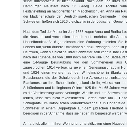
selbst durchbrachte, ist nicht bekannt. Nach dem Tod ihres M
Hamburger Neustadt nach St. Georg. Beide Töchter wurd
Festanstellung an halböffentlichen Mädchenschulen, Anna am Paul
der Mädchenschule der Deutsch-Israelitischen Gemeinde in der
Schwestern ließen sich 1916 gleichzeitig in der Jüdischen Gemeinde
Nach dem Tod der Mutter im Jahr 1888 zogen Anna und Bertha Lo
die Neustadt und wechselten danach noch mehrfach die Adresse
Hasselbrookstraße 6 gemeinsam eine Wohnung mieteten. Sie tre
Lebens nur, wenn äußere Umstände sie dazu zwangen. Anna litt 
Heimweh, wenn sie nicht bei ihrer Schwester sein konnte. Ihre Ges
nach der Ruhepause von 1880 noch mehrere Kur- und Badeaufenth
eine 14-tägige Beurlaubung vor den Sommerferien aus Ges
zugesprochen. 1914 verbrachte sie einen Genesungsurlaub in Hoh
und 1924 einen weiteren auf der Wilhelmshöhe in Blankenes
Belastungen, die der Schule durch ihre Abwesenheit entstand
Blankenese an ihre Schulleiterin gestand sie ihr, wie schwer ih
Schülerinnen und Kolleginnen Ostern 1925 fiel. Mit 65 Jahren wur
es die Versicherungskasse verlangte. Wie sie und ihre Schwester 
lebten, lässt sich nicht rekonstruieren. Bertha starb am 3. D
Schlaganfall im katholischen Marienkrankenhaus in Hohenfelde.
Schwester in einem Doppelgrab auf dem jüdischen Friedhof Il
beerdigen in der Annahme, dass sie neben ihr beigesetzt werden w
Anna blieb allein in ihrer Wohnung, unterstützt von einer Hausgehi