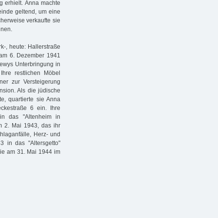
g erhielt. Anna machte
einde geltend, um eine
herweise verkaufte sie
nnen.
-, heute: Hallerstraße
ts am 6. Dezember 1941
oewys Unterbringung in
hre restlichen Möbel
er zur Versteigerung
sion. Als die jüdische
 quartierte sie Anna
kestraße 6 ein. Ihre
 in das "Altenheim in
m 2. Mai 1943, das ihr
chlaganfälle, Herz- und
 in das "Altersgetto"
 sie am 31. Mai 1944 im