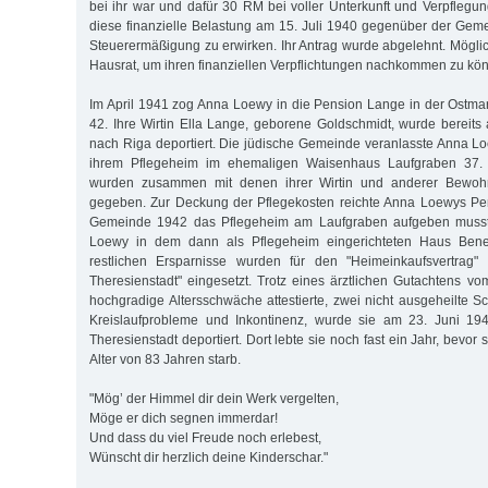
bei ihr war und dafür 30 RM bei voller Unterkunft und Verpflegun
diese finanzielle Belastung am 15. Juli 1940 gegenüber der Gem
Steuerermäßigung zu erwirken. Ihr Antrag wurde abgelehnt. Möglic
Hausrat, um ihren finanziellen Verpflichtungen nachkommen zu kö
Im April 1941 zog Anna Loewy in die Pension Lange in der Ostmark
42. Ihre Wirtin Ella Lange, geborene Goldschmidt, wurde berei
nach Riga deportiert. Die jüdische Gemeinde veranlasste Anna L
ihrem Pflegeheim im ehemaligen Waisenhaus Laufgraben 37. I
wurden zusammen mit denen ihrer Wirtin und anderer Bewohn
gegeben. Zur Deckung der Pflegekosten reichte Anna Loewys Pen
Gemeinde 1942 das Pflegeheim am Laufgraben aufgeben musste,
Loewy in dem dann als Pflegeheim eingerichteten Haus Benec
restlichen Ersparnisse wurden für den "Heimeinkaufsvertrag"
Theresienstadt" eingesetzt. Trotz eines ärztlichen Gutachtens vo
hochgradige Altersschwäche attestierte, zwei nicht ausgeheilte S
Kreislaufprobleme und Inkontinenz, wurde sie am 23. Juni 1943
Theresienstadt deportiert. Dort lebte sie noch fast ein Jahr, bevor
Alter von 83 Jahren starb.
"Mög’ der Himmel dir dein Werk vergelten,
Möge er dich segnen immerdar!
Und dass du viel Freude noch erlebest,
Wünscht dir herzlich deine Kinderschar."