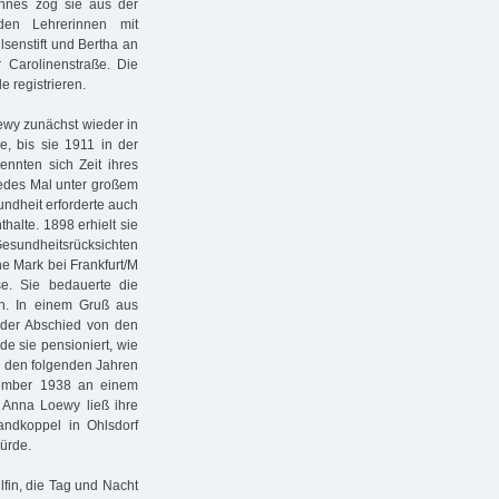
annes zog sie aus der
en Lehrerinnen mit
senstift und Bertha an
 Carolinenstraße. Die
 registrieren.
ewy zunächst wieder in
, bis sie 1911 in der
nnten sich Zeit ihres
jedes Mal unter großem
undheit erforderte auch
alte. 1898 erhielt sie
undheitsrücksichten
e Mark bei Frankfurt/M
e. Sie bedauerte die
en. In einem Gruß aus
r der Abschied von den
de sie pensioniert, wie
in den folgenden Jahren
ezember 1938 an einem
 Anna Loewy ließ ihre
andkoppel in Ohlsdorf
ürde.
lfin, die Tag und Nacht