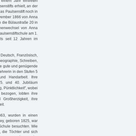
einem Jahr eintreten
enstifts erhielt, an der
as Paulsenstift noch in
November 1866 von Anna
 die Bülaustraße 20 in
nnenwechsel von Anna
aulsenstiftschule am 1.
its seit 12 Jahren im
 Deutsch, Französisch,
 Geographie, Schreiben,
fte gute und genügende
ehrerin in den Stufen 5
und Handarbeit. Ihre
5. und 40. Jubiläum
, Pünktlichkeit", wobei
bezogen, lobten ihre
d Großherzigkeit, ihre
it.
63, wurden in einen
ewy, geboren 1825, war
 Schule besuchten. Wie
 die Töchter und sich