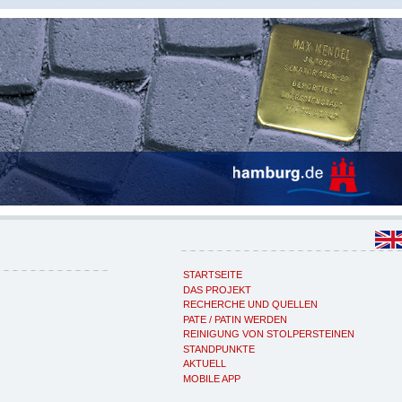
STARTSEITE
DAS PROJEKT
RECHERCHE UND QUELLEN
PATE / PATIN WERDEN
REINIGUNG VON STOLPERSTEINEN
STANDPUNKTE
AKTUELL
MOBILE APP