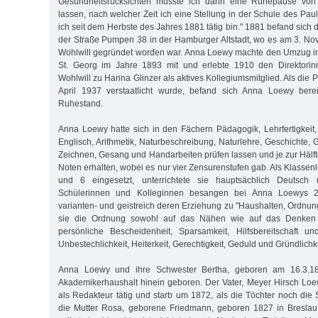
Gesundheitsrücksichten musste ich dann eine Ruhepause von 
lassen, nach welcher Zeit ich eine Stellung in der Schule des Pauls
ich seit dem Herbste des Jahres 1881 tätig bin." 1881 befand sich d
der Straße Pumpen 38 in der Ham­bur­ger Altstadt, wo es am 3. 
Wohlwill gegründet worden war. Anna Loewy machte den Umzug in
St. Georg im Jahre 1893 mit und erlebte 1910 den Direktori
Wohlwill zu Hanna Glinzer als aktives Kollegiumsmitglied. Als die P
April 1937 verstaatlicht wurde, befand sich Anna Loewy bere
Ruhestand.
Anna Loewy hatte sich in den Fächern Pädagogik, Lehrfertigkeit,
Englisch, Arithmetik, Naturbeschreibung, Naturlehre, Geschichte,
Zeichnen, Gesang und Handarbeiten prüfen lassen und je zur Häl
Noten erhalten, wobei es nur vier Zensurenstufen gab. Als Klassenl
und 6 eingesetzt, unterrichtete sie hauptsächlich Deutsch 
Schülerinnen und Kolleginnen besangen bei Anna Loewys 2
varianten- und geistreich deren Erziehung zu "Haushalten, Ordnung
sie die Ordnung sowohl auf das Nähen wie auf das Denken 
persönliche Bescheidenheit, Sparsamkeit, Hilfsbereitschaft un
Unbestechlichkeit, Heiterkeit, Gerechtigkeit, Geduld und Gründlichke
Anna Loewy und ihre Schwester Bertha, geboren am 16.3.18
Akademikerhaushalt hinein geboren. Der Vater, Meyer Hirsch Lo
als Redakteur tätig und starb um 1872, als die Töchter noch die
die Mutter Rosa, geborene Friedmann, geboren 1827 in Breslau,