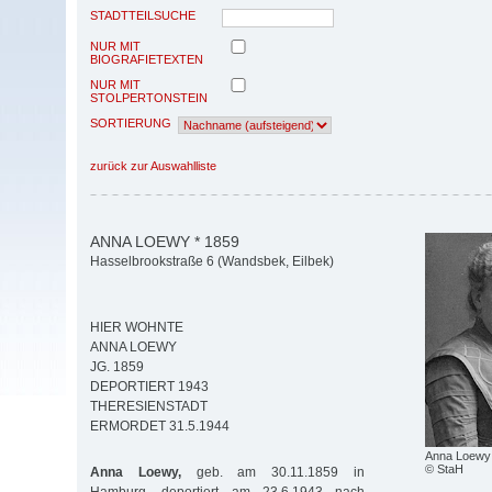
STADTTEILSUCHE
NUR MIT
BIOGRAFIETEXTEN
NUR MIT
STOLPERTONSTEIN
SORTIERUNG
zurück zur Auswahlliste
ANNA LOEWY * 1859
Hasselbrookstraße 6 (Wandsbek, Eilbek)
HIER WOHNTE
ANNA LOEWY
JG. 1859
DEPORTIERT 1943
THERESIENSTADT
ERMORDET 31.5.1944
Anna Loewy
© StaH
Anna Loewy,
geb. am 30.11.1859 in