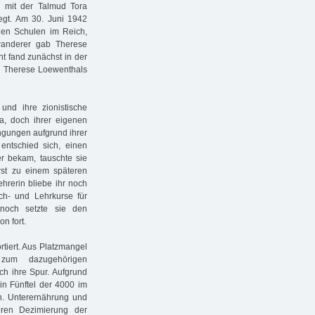
n mit der Talmud Tora
gt. Am 30. Juni 1942
chen Schulen im Reich,
wanderer gab Therese
t fand zunächst in der
n Therese Loewenthals
nd ihre zionistische
na, doch ihrer eigenen
ngungen aufgrund ihrer
 entschied sich, einen
er bekam, tauschte sie
rst zu einem späteren
ehrerin bliebe ihr noch
ch- und Lehrkurse für
noch setzte sie den
on fort.
iert. Aus Platzmangel
zum dazugehörigen
sich ihre Spur. Aufgrund
in Fünftel der 4000 im
n. Unterernährung und
eren Dezimierung der