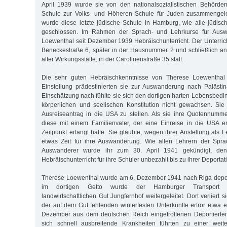
April 1939 wurde sie von den nationalsozialistischen Behörde
Schule zur Volks- und Höheren Schule für Juden zusammengele
wurde diese letzte jüdische Schule in Hamburg, wie alle jüdis
geschlossen. Im Rahmen der Sprach- und Lehrkurse für Aus
Loewenthal seit Dezember 1939 Hebräischunterricht. Der Unterrich
Beneckestraße 6, später in der Hausnummer 2 und schließlich a
alter Wirkungsstätte, in der Carolinenstraße 35 statt.
Die sehr guten Hebräischkenntnisse von Therese Loewenthal u
Einstellung prädestinierten sie zur Auswanderung nach Palästi
Einschätzung nach fühlte sie sich den dortigen harten Lebensbedi
körperlichen und seelischen Konstitution nicht gewachsen. Sie
Ausreiseantrag in die USA zu stellen. Als sie ihre Quotennumm
diese mit einem Familienvater, der eine Einreise in die USA e
Zeitpunkt erlangt hätte. Sie glaubte, wegen ihrer Anstellung als L
etwas Zeit für ihre Auswanderung. Wie allen Lehrern der Spra
Auswanderer wurde ihr zum 30. April 1941 gekündigt, den
Hebräischunterricht für ihre Schüler unbezahlt bis zu ihrer Deportati
Therese Loewenthal wurde am 6. Dezember 1941 nach Riga deport
im dortigen Getto wurde der Hamburger Transport 
landwirtschaftlichen Gut Jungfernhof weitergeleitet. Dort verliert 
der auf dem Gut fehlenden winterfesten Unterkünfte erfror etwa e
Dezember aus dem deutschen Reich eingetroffenen Deportierte
sich schnell ausbreitende Krankheiten führten zu einer weit