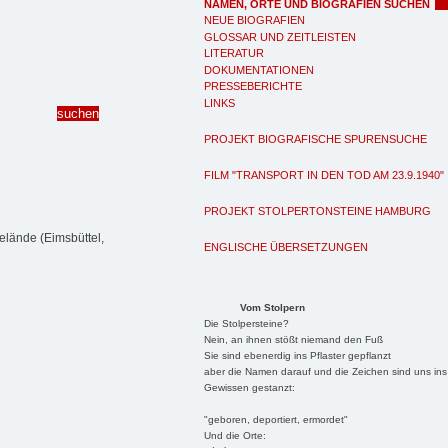
NAMEN, ORTE UND BIOGRAFIEN SUCHEN
NEUE BIOGRAFIEN
GLOSSAR UND ZEITLEISTEN
LITERATUR
DOKUMENTATIONEN
PRESSEBERICHTE
LINKS
PROJEKT BIOGRAFISCHE SPURENSUCHE
FILM "TRANSPORT IN DEN TOD AM 23.9.1940"
PROJEKT STOLPERTONSTEINE HAMBURG
elände (Eimsbüttel,
ENGLISCHE ÜBERSETZUNGEN
Vom Stolpern
Die Stolpersteine?
Nein, an ihnen stößt niemand den Fuß
Sie sind ebenerdig ins Pflaster gepflanzt
aber die Namen darauf und die Zeichen sind uns ins
Gewissen gestanzt:
"geboren, deportiert, ermordet"
Und die Orte: