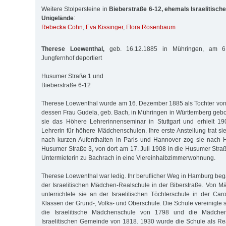
Weitere Stolpersteine in
Bieberstraße 6-12, ehemals Israelitisch
Unigelände
:
Rebecka Cohn
,
Eva Kissinger
,
Flora Rosenbaum
Therese Loewenthal,
geb. 16.12.1885 in Mühringen, am 6.
Jungfernhof deportiert
Husumer Straße 1 und
Bieberstraße 6-12
Therese Loewenthal wurde am 16. Dezember 1885 als Tochter von
dessen Frau Gudela, geb. Bach, in Mühringen in Württemberg geb
sie das Höhere Lehrerinnenseminar in Stuttgart und erhielt 19
Lehrerin für höhere Mädchenschulen. Ihre erste Anstellung trat s
nach kurzen Aufenthalten in Paris und Hannover zog sie nach H
Husumer Straße 3, von dort am 17. Juli 1908 in die Husumer Straß
Untermieterin zu Bachrach in eine Viereinhalbzimmerwohnung.
Therese Loewenthal war ledig. Ihr beruflicher Weg in Hamburg be
der Israelitischen Mädchen-Realschule in der Biberstraße. Von Mä
unterrichtete sie an der Israelitischen Töchterschule in der Car
Klassen der Grund-, Volks- und Oberschule. Die Schule vereinigte 
die Israelitische Mädchenschule von 1798 und die Mädchen
Israelitischen Gemeinde von 1818. 1930 wurde die Schule als Re