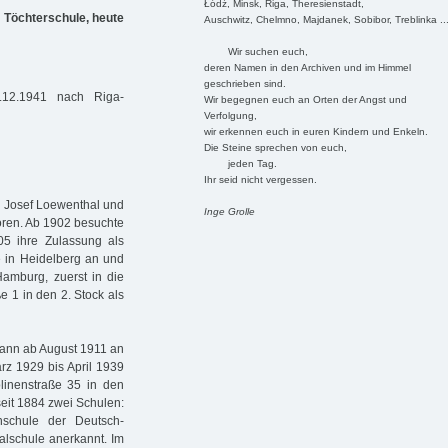
Łódź, Minsk, Riga, Theresienstadt,
e Töchterschule, heute
Auschwitz, Chelmno, Majdanek, Sobibor, Treblinka ..
Wir suchen euch,
deren Namen in den Archiven und im Himmel
geschrieben sind.
12.1941 nach Riga-
Wir begegnen euch an Orten der Angst und
Verfolgung,
wir erkennen euch in euren Kindern und Enkeln.
Die Steine sprechen von euch,
jeden Tag.
Ihr seid nicht vergessen.
 Josef Loewenthal und
Inge Grolle
oren. Ab 1902 besuchte
05 ihre Zulassung als
ie in Heidelberg an und
amburg, zuerst in die
e 1 in den 2. Stock als
gann ab August 1911 an
rz 1929 bis April 1939
olinenstraße 35 in den
seit 1884 zwei Schulen:
schule der Deutsch-
alschule anerkannt. Im