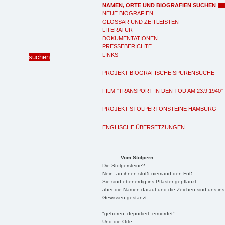
NAMEN, ORTE UND BIOGRAFIEN SUCHEN
NEUE BIOGRAFIEN
GLOSSAR UND ZEITLEISTEN
LITERATUR
DOKUMENTATIONEN
PRESSEBERICHTE
LINKS
PROJEKT BIOGRAFISCHE SPURENSUCHE
FILM "TRANSPORT IN DEN TOD AM 23.9.1940"
PROJEKT STOLPERTONSTEINE HAMBURG
ENGLISCHE ÜBERSETZUNGEN
Vom Stolpern
Die Stolpersteine?
Nein, an ihnen stößt niemand den Fuß
Sie sind ebenerdig ins Pflaster gepflanzt
aber die Namen darauf und die Zeichen sind uns ins
Gewissen gestanzt:
"geboren, deportiert, ermordet"
Und die Orte: