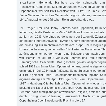
Isrealitischen Gemeinde Hamburg an, der seinerseits en
Rosenzweig-Gedächtnis-Stiftung verbunden war. Albert Oppenhei
Oppenheimer, war seit 1921 Rechtsanwalt. Er trat 1925 in die Sozi
Seine Nähe zur Jüdischen Gemeinde zeigt sich daran, dass er von
1941 Angestellter des Jüdischen Religionsverbandes war.
1931 zogen Emil und Jenny Behrens nach Eppendorf, Beim An
lebten sie, bis die Gestapo im März 1942 ihren Auszug anordnete. 
zerfiel nach 1933. Allerdings wurde keinem der Sozien die Zulassu
die beiden jüngeren Anwälte, Levy und Albert Oppenheimer, aufg
die Zu­las­sung zur Rechtanwaltschaft vom 7. April 1933 möglic
konnte die Zulassung von Anwälten "nicht arischer Abstammung" 
zurückgenommen wer­den, wenn eine Zulassung erst nach dem 1
war. Bereits im Juli 1933 verließen Behrens und Paul Oppenh
Hamburgische Ge­schichte. Das geschah gewiss absprachegem
schied 1933 als Erster Albert Oppenheimer aus, um eine eigene Ka
emigrierte im Juli 1934 nach Palästina. Seine Zulassung wurde au
Juli 1935 gelöscht. Ende 1935 emigrierte Beith nach England. Sei
eigenen Antrag am 20. April 1936 gelöscht. Paul Oppenheimer
1937 in Hamburg. Offenbar kehrte Albert Oppenheimer wieder in di
bestand die Kanzlei jedenfalls aus Albert Oppenheimer und Emi
Behrens nach fünfzigjähriger anwaltlicher Tätigkeit, erhielten
durch Entzug ihrer Zulassung Berufsverbot. Noch im Augus
Oppenheimer über Barcelona die Flucht in die USA.