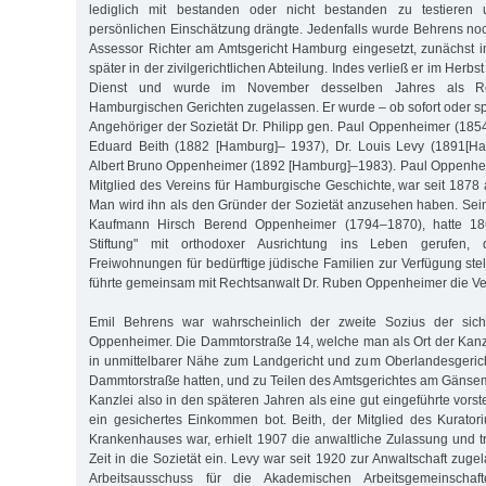
lediglich mit bestanden oder nicht bestanden zu testieren
persönlichen Einschätzung drängte. Jedenfalls wurde Behrens no
Assessor Richter am Amtsgericht Hamburg eingesetzt, zunächst in 
später in der zivilgerichtlichen Abteilung. Indes verließ er im Herbs
Dienst und wurde im November desselben Jahres als Re
Hamburgischen Gerichten zugelassen. Er wurde – ob sofort oder spä
Angehöriger der Sozietät Dr. Philipp gen. Paul Oppenheimer (185
Eduard Beith (1882 [Hamburg]– 1937), Dr. Louis Levy (1891[H
Albert Bruno Oppenheimer (1892 [Hamburg]–1983). Paul Oppenhei
Mitglied des Vereins für Hamburgische Geschichte, war seit 1878 
Man wird ihn als den Gründer der Sozietät anzusehen haben. Sei
Kaufmann Hirsch Berend Oppenheimer (1794–1870), hatte 18
Stiftung" mit orthodoxer Ausrichtung ins Leben gerufen
Freiwohnungen für bedürftige jüdische Familien zur Verfügung ste
führte gemeinsam mit Rechtsanwalt Dr. Ruben Oppenheimer die Ver
Emil Behrens war wahrscheinlich der zweite Sozius der sic
Oppenheimer. Die Dammtorstraße 14, welche man als Ort der Kanzl
in unmittelbarer Nähe zum Landgericht und zum Oberlandesgericht,
Dammtorstraße hatten, und zu Teilen des Amtsgerichtes am Gänsema
Kanzlei also in den späteren Jahren als eine gut eingeführte vorst
ein gesichertes Einkommen bot. Beith, der Mitglied des Kuratori
Krankenhauses war, erhielt 1907 die anwaltliche Zulassung und tr
Zeit in die Sozietät ein. Levy war seit 1920 zur Anwaltschaft zug
Arbeitsausschuss für die Akademischen Arbeitsgemeinschaf