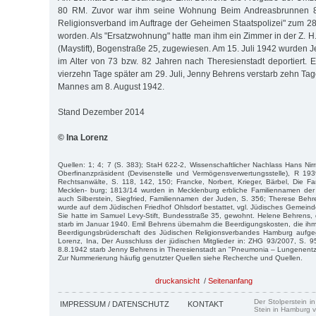
80 RM. Zuvor war ihm seine Wohnung Beim Andreasbrunnen 8
Religionsverband im Auftrage der Geheimen Staatspolizei" zum 2
worden. Als "Ersatzwohnung" hatte man ihm ein Zimmer in der Z. H
(Maystift), Bogenstraße 25, zugewiesen. Am 15. Juli 1942 wurden 
im Alter von 73 bzw. 82 Jahren nach Theresienstadt deportiert. E
vierzehn Tage später am 29. Juli, Jenny Behrens verstarb zehn Ta
Mannes am 8. August 1942.
Stand Dezember 2014
© Ina Lorenz
Quellen: 1; 4; 7 (S. 383); StaH 622-2, Wissenschaftlicher Nachlass Hans Nir
Ober­finanzpräsident (Devisenstelle und Vermögensverwertungsstelle), R 19
Rechtsanwälte, S. 118, 142, 150; Francke, Norbert, Krieger, Bärbel, Die F
Mecklen- burg; 1813/14 wurden in Mecklenburg erbliche Familiennamen de
auch Silberstein, Siegfried, Familiennamen der Juden, S. 356; Therese Behr
wurde auf dem Jüdischen Friedhof Ohlsdorf bestattet, vgl. Jüdisches Gemeind
Sie hatte im Samuel Levy-Stift, Bundesstraße 35, gewohnt. Helene Behrens, d
starb im Januar 1940. Emil Behrens übernahm die Beerdigungskosten, die ih
Beerdigungsbrüderschaft des Jüdischen Religionsverbandes Hamburg aufgege
Lorenz, Ina, Der Ausschluss der jüdischen Mitglieder in: ZHG 93/2007, S. 
8.8.1942 starb Jenny Behrens in Theresienstadt an "Pneumonia – Lungenent
Zur Nummerierung häufig genutzter Quellen siehe Recherche und Quellen.
druckansicht
/
Seitenanfang
Der Stolperstein i
IMPRESSUM / DATENSCHUTZ
KONTAKT
Stein in Hamburg v