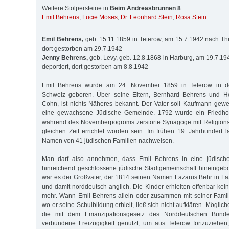
Weitere Stolpersteine in
Beim Andreasbrunnen 8
:
Emil Behrens
,
Lucie Moses
,
Dr. Leonhard Stein
,
Rosa Stein
Emil Behrens,
geb. 15.11.1859 in Teterow, am 15.7.1942 nach Ther
dort gestorben am 29.7.1942
Jenny Behrens,
geb. Levy, geb. 12.8.1868 in Harburg, am 19.7.19
deportiert, dort gestorben am 8.8.1942
Emil Behrens wurde am 24. November 1859 in Teterow in de
Schweiz geboren. Über seine Eltern, Bernhard Behrens und He
Cohn, ist nichts Näheres bekannt. Der Vater soll Kaufmann gew
eine gewachsene Jüdische Gemeinde. 1792 wurde ein Friedhof
während des Novemberpogroms zerstörte Synagoge mit Religionss
gleichen Zeit errichtet worden sein. Im frühen 19. Jahrhundert l
Namen von 41 jüdischen Familien nachweisen.
Man darf also annehmen, dass Emil Behrens in eine jüdische
hinreichend geschlossene jüdische Stadtgemeinschaft hineingeb
war es der Großvater, der 1814 seinen Namen Lazarus Behr in L
und damit norddeutsch anglich. Die Kinder erhielten offenbar ke
mehr. Wann Emil Behrens allein oder zusammen mit seiner Famil
wo er seine Schulbildung erhielt, ließ sich nicht aufklären. Möglic
die mit dem Emanzipationsgesetz des Norddeutschen Bund
verbundene Freizügigkeit genutzt, um aus Teterow fortzuziehen, 