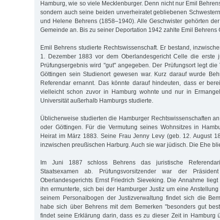
Hamburg, wie so viele Mecklenburger. Denn nicht nur Emil Behrens
sondern auch seine beiden unverheiratet gebliebenen Schwester
und Helene Behrens (1858–1940). Alle Geschwister gehörten der 
Gemeinde an. Bis zu seiner Deportation 1942 zahlte Emil Behrens
Emil Behrens studierte Rechtswissenschaft. Er bestand, inzwische
1. Dezember 1883 vor dem Oberlandesgericht Celle die erste ju
Prüfungs­ergebnis wird "gut" angegeben. Der Prüfungsort legt di
Göttingen sein Studienort gewesen war. Kurz darauf wurde Be
Referendar ernannt. Das könnte darauf hindeuten, dass er berei
vielleicht schon zuvor in Hamburg wohnte und nur in Ermange
Universität außerhalb Hamburgs studierte.
Üblicherweise studierten die Hamburger Rechtswissenschaften an 
oder Göttingen. Für die Vermutung seines Wohnsitzes in Hambu
Heirat im März 1883. Seine Frau Jenny Levy (geb. 12. August 
inzwischen preußischen Harburg. Auch sie war jüdisch. Die Ehe bli
Im Juni 1887 schloss Behrens das juristische Referenda
Staatsexamen ab. Prüfungsvorsitzender war der Präsiden
Oberlandesgerichts Ernst Friedrich Sieveking. Die Annahme liegt 
ihn ermunterte, sich bei der Hamburger Justiz um eine Anstellun
seinem Personalbogen der Justizverwaltung findet sich die Bem
habe sich über Behrens mit dem Bemerken "besonders gut best
findet seine Erklärung darin, dass es zu dieser Zeit in Hamburg 