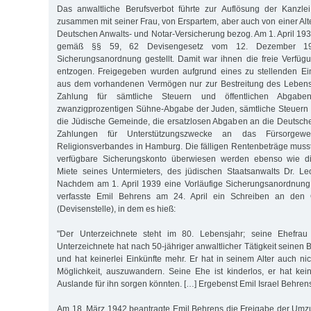
Das anwaltliche Berufsverbot führte zur Auflösung der Kanzlei
zusammen mit seiner Frau, von Erspartem, aber auch von einer Alte
Deutschen Anwalts- und Notar-Versicherung bezog. Am 1. April 19
gemäß §§ 59, 62 Devisengesetz vom 12. Dezember 193
Sicherungsanordnung gestellt. Damit war ihnen die freie Verfü
entzogen. Freigegeben wurden aufgrund eines zu stellenden Ein
aus dem vorhandenen Vermögen nur zur Bestreitung des Lebensun
Zahlung für sämtliche Steuern und öffentlichen Abgaben,
zwanzigprozentigen Sühne-Abgabe der Juden, sämtliche Steuern 
die Jüdische Gemeinde, die ersatzlosen Abgaben an die Deutsch
Zahlungen für Unterstützungszwecke an das Fürsorgew
Religionsverbandes in Hamburg. Die fälligen Rentenbeträge muss
verfügbare Sicherungskonto überwiesen werden ebenso wie di
Miete seines Untermieters, des jüdischen Staatsanwalts Dr. Leo
Nachdem am 1. April 1939 eine Vorläufige Sicherungsanordnung
verfasste Emil Behrens am 24. April ein Schreiben an den O
(Devisenstelle), in dem es hieß:
"Der Unterzeichnete steht im 80. Lebensjahr; seine Ehefrau 
Unterzeichnete hat nach 50-jähriger anwaltlicher Tätigkeit seine
und hat keinerlei Einkünfte mehr. Er hat in seinem Alter auch ni
Möglichkeit, auszuwandern. Seine Ehe ist kinderlos, er hat ke
Auslande für ihn sorgen könnten. […] Ergebenst Emil Israel Behrens
Am 18. März 1942 beantragte Emil Behrens die Freigabe der Umz