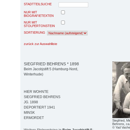
STADTTEILSUCHE
NUR MIT
BIOGRAFIETEXTEN
NUR MIT
STOLPERTONSTEIN
SORTIERUNG
zurück zur Auswahlliste
SIEGFRIED BEHRENS * 1898
Beim Jacobjstift 5 (Hamburg-Nord,
Winterhude)
HIER WOHNTE
SIEGFRIED BEHRENS
JG. 1898
DEPORTIERT 1941
MINSK
ERMORDET
Siegfried, M
Behrens, ca
© Yad Vash