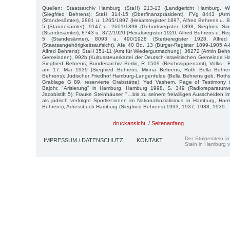
Quellen: Staatsarchiv Hamburg (StaH) 213-13 (Landgericht Hamburg, W
(Siegfried Behrens); StaH 314-15 (Oberfinanzpräsident), FVg 8443 (Ar
(Standesämter), 2891 u. 1265/1897 (Heiratsregister 1897, Alfred Behrens u. B
5 (Standesämter), 9147 u. 2601/1898 (Geburtsregister 1898, Siegfried S
(Standesämter), 8743 u. 872/1920 (Heiratsregister 1920, Alfred Behrens u. Re
5 (Standesämter), 8093 u. 490/1928 (Sterberegister 1928, Alfre
(Staatsangehörigkeitsaufsicht), AIe 40 Bd. 13 (Bürger-Register 1899-1905 A
Alfred Behrens); StaH 351-11 (Amt für Wiedergutmachung), 36272 (Armin Behr
Gemeinden), 992b (Kultussteuerkartei der Deutsch-Israelitischen Gemeinde H
Siegfried Behrens; Bundesarchiv Berlin, R 1509 (Reichssippenamt), Volks-, B
am 17. Mai 1939 (Siegfried Behrens, Minna Behrens, Ruth Bella Behren
Behrens); Jüdischer Friedhof Hamburg-Langenfelde (Bella Behrens geb. Roths
Grablage G 89, reservierte Grabstätte); Yad Vashem, Page of Testimony (
Bajohr, "Arisierung" in Hamburg, Hamburg 1998, S. 349 (Radioreparaturw
Jacobistift 5); Frauke Steinhäuser, "…bis zu seinem freiwilligen Ausscheiden i
als jüdisch verfolgte Sportler:innen im Nationalsozialismus in Hamburg, H
Behrens); Adressbuch Hamburg (Siegfried Behrens) 1933, 1937, 1938, 1939.
druckansicht
/
Seitenanfang
Der Stolperstein i
IMPRESSUM / DATENSCHUTZ
KONTAKT
Stein in Hamburg v