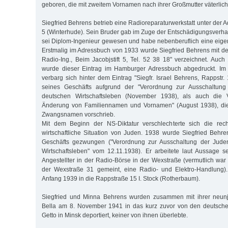
geboren, die mit zweitem Vornamen nach ihrer Großmutter väterlic
Siegfried Behrens betrieb eine Radioreparaturwerkstatt unter der A
5 (Winterhude). Sein Bruder gab im Zuge der Entschädigungsverha
sei Diplom-Ingenieur gewesen und habe nebenberuflich eine eigen
Erstmalig im Adressbuch von 1933 wurde Siegfried Behrens mit de
Radio-Ing., Beim Jacobjstift 5, Tel. 52 38 18" verzeichnet. Au
wurde dieser Eintrag im Hamburger Adressbuch abgedruckt. Im
verbarg sich hinter dem Eintrag "Siegfr. Israel Behrens, Rappstr.
seines Geschäfts aufgrund der "Verordnung zur Ausschaltu
deutschen Wirtschaftsleben (November 1938), als auch die 
Änderung von Familiennamen und Vornamen" (August 1938), di
Zwangsnamen vorschrieb.
Mit dem Beginn der NS-Diktatur verschlechterte sich die recht
wirtschaftliche Situation von Juden. 1938 wurde Siegfried Behr
Geschäfts gezwungen ("Verordnung zur Ausschaltung der Jud
Wirtschaftsleben" vom 12.11.1938). Er arbeitete laut Aussage 
Angestellter in der Radio-Börse in der Wexstraße (vermutlich war 
der Wexstraße 31 gemeint, eine Radio- und Elektro-Handlung)
Anfang 1939 in die Rappstraße 15 I. Stock (Rotherbaum).
Siegfried und Minna Behrens wurden zusammen mit ihrer neunj
Bella am 8. November 1941 in das kurz zuvor von den deutschen
Getto in Minsk deportiert, keiner von ihnen überlebte.