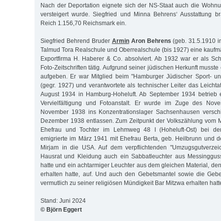
Nach der Deportation eignete sich der NS-Staat auch die Wohnu
versteigert wurde. Siegfried und Minna Behrens‘ Ausstattung 
Reich 1.156,70 Reichsmark ein.
Siegfried Behrend Bruder
Armin
Aron Behrens
(geb. 31.5.1910 i
Talmud Tora Realschule und Oberrealschule (bis 1927) eine kaufm
Exportfirma H. Haberer & Co. absolviert. Ab 1932 war er als Schri
Foto-Zeitschriften tätig. Aufgrund seiner jüdischen Herkunft musste
aufgeben. Er war Mitglied beim "Hamburger Jüdischer Sport- u
(gegr. 1927) und verantwortete als technischer Leiter das Leichtat
August 1934 in Hamburg-Hoheluft. Ab September 1934 betrieb e
Vervielfältigung und Fotoanstalt. Er wurde im Zuge des No
November 1938 ins Konzentrationslager Sachsenhausen verschl
Dezember 1938 entlassen. Zum Zeitpunkt der Volkszählung vom M
Ehefrau und Tochter im Lehmweg 48 I (Hoheluft-Ost) bei den
emigrierte im März 1941 mit Ehefrau Berta, geb. Heilbrunn und de
Mirjam in die USA. Auf dem verpflichtenden "Umzugsgutverzei
Hausrat und Kleidung auch ein Sabbatleuchter aus Messinggus
hatte und ein achtarmiger Leuchter aus dem gleichen Material, de
erhalten hatte, auf. Und auch den Gebetsmantel sowie die Gebe
vermutlich zu seiner religiösen Mündigkeit Bar Mitzwa erhalten hatte,
Stand: Juni 2024
© Björn Eggert