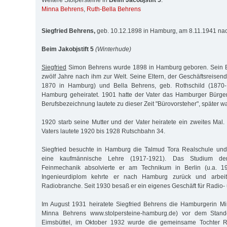
Weitere Stolpersteine in
Beim Jacobjstift 5
:
Minna Behrens
,
Ruth-Bella Behrens
Siegfried Behrens,
geb. 10.12.1898 in Hamburg, am 8.11.1941 nac
Beim Jakobjstift 5
(Winterhude)
Siegfried
Simon Behrens wurde 1898 in Hamburg geboren. Sein B
zwölf Jahre nach ihm zur Welt. Seine Eltern, der Geschäftsreisen
1870 in Hamburg) und Bella Behrens, geb. Rothschild (1870-
Hamburg geheiratet. 1901 hatte der Vater das Hamburger Bürger
Berufsbezeichnung lautete zu dieser Zeit "Bürovorsteher", später war 
1920 starb seine Mutter und der Vater heiratete ein zweites Ma
Vaters lautete 1920 bis 1928 Rutschbahn 34.
Siegfried besuchte in Hamburg die Talmud Tora Realschule un
eine kaufmännische Lehre (1917-1921). Das Studium der
Feinmechanik absolvierte er am Technikum in Berlin (u.a. 
Ingenieurdiplom kehrte er nach Hamburg zurück und arbei
Radiobranche. Seit 1930 besaß er ein eigenes Geschäft für Radio- u
Im August 1931 heiratete Siegfried Behrens die Hamburgerin M
Minna Behrens www.stolpersteine-hamburg.de) vor dem Stan
Eimsbüttel, im Oktober 1932 wurde die gemeinsame Tochter R