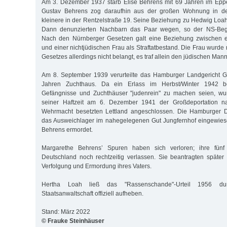
Am 3. Dezember 1937 starb Elise Behrens mit 69 Jahren im Epp
Gustav Behrens zog daraufhin aus der großen Wohnung in der
kleinere in der Rentzelstraße 19. Seine Beziehung zu Hedwig Loah
Dann denunzierten Nachbarn das Paar wegen, so der NS-Begri
Nach den Nürnberger Gesetzen galt eine Beziehung zwischen 
und einer nichtjüdischen Frau als Straftatbestand. Die Frau wurd
Gesetzes allerdings nicht belangt, es traf allein den jüdischen Mann
Am 8. September 1939 verurteilte das Hamburger Landgericht G
Jahren Zuchthaus. Da ein Erlass im Herbst/Winter 1942 b
Gefängnisse und Zuchthäuser "judenrein" zu machen seien, wu
seiner Haftzeit am 6. Dezember 1941 der Großdeportation 
Wehrmacht besetzten Lettland angeschlossen. Die Hamburger D
das Ausweichlager im nahegelegenen Gut Jungfernhof eingewies
Behrens ermordet.
Margarethe Behrens’ Spuren haben sich verloren; ihre fünf
Deutschland noch rechtzeitig verlassen. Sie beantragten später
Verfolgung und Ermordung ihres Vaters.
Hertha Loah ließ das "Rassenschande"-Urteil 1956 d
Staatsanwaltschaft offiziell aufheben.
Stand: März 2022
© Frauke Steinhäuser