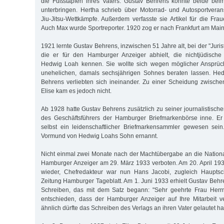
die Fußstapfen ihres Vaters. Gustav Behrens konnte beide be
unterbringen. Hertha schrieb über Motorrad- und Autosportvera
Jiu-Jitsu-Wettkämpfe. Außerdem verfasste sie Artikel für die Fra
Auch Max wurde Sportreporter. 1920 zog er nach Frankfurt am Main
1921 lernte Gustav Behrens, inzwischen 51 Jahre alt, bei der "Juri
die er für den Hamburger Anzeiger abhielt, die nichtjüdische 
Hedwig Loah kennen. Sie wollte sich wegen möglicher Ansprüc
unehelichen, damals sechsjährigen Sohnes beraten lassen. He
Behrens verliebten sich ineinander. Zu einer Scheidung zwisch
Elise kam es jedoch nicht.
Ab 1928 hatte Gustav Behrens zusätzlich zu seiner journalistischen
des Geschäftsführers der Hamburger Briefmarkenbörse inne. E
selbst ein leidenschaftlicher Briefmarkensammler gewesen se
Vormund von Hedwig Loahs Sohn ernannt.
Nicht einmal zwei Monate nach der Machtübergabe an die Nationa
Hamburger Anzeiger am 29. März 1933 verboten. Am 20. April 193
wieder, Chefredakteur war nun Hans Jacobi, zugleich Hauptsch
Zeitung Hamburger Tageblatt. Am 1. Juni 1933 erhielt Gustav Behr
Schreiben, das mit dem Satz begann: "Sehr geehrte Frau Herr
entschieden, dass der Hamburger Anzeiger auf Ihre Mitarbeit v
ähnlich dürfte das Schreiben des Verlags an ihren Vater gelautet h