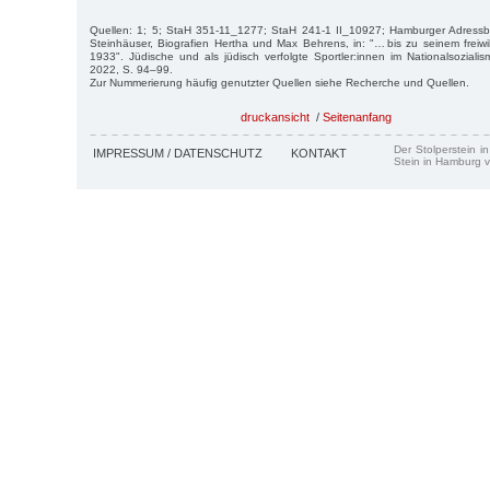
Quellen: 1; 5; StaH 351-11_1277; StaH 241-1 II_10927; Hamburger Adress
Steinhäuser, Biografien Hertha und Max Behrens, in: "… bis zu seinem freiwil
1933". Jüdische und als jüdisch verfolgte Sportler:innen im Nationalsozia
2022, S. 94–99.
Zur Nummerierung häufig genutzter Quellen siehe Recherche und Quellen.
druckansicht
/
Seitenanfang
Der Stolperstein i
IMPRESSUM / DATENSCHUTZ
KONTAKT
Stein in Hamburg v