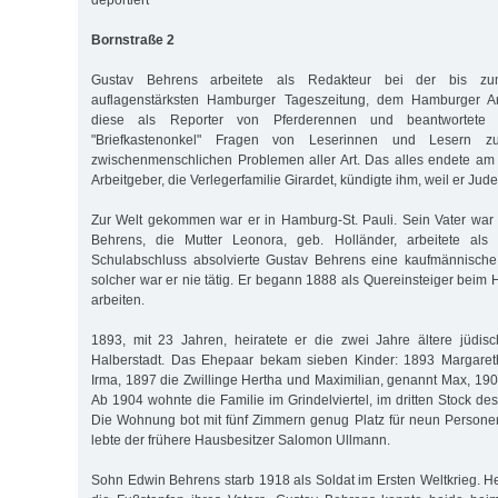
deportiert
Bornstraße 2
Gustav Behrens arbeitete als Redakteur bei der bis zu
auflagenstärksten Hamburger Tageszeitung, dem Hamburger Anz
diese als Reporter von Pferderennen und beantwortete
"Briefkastenonkel" Fragen von Leserinnen und Lesern z
zwischenmenschlichen Problemen aller Art. Das alles endete am
Arbeitgeber, die Verlegerfamilie Girardet, kündigte ihm, weil er Jude
Zur Welt gekommen war er in Hamburg-St. Pauli. Sein Vater war
Behrens, die Mutter Leonora, geb. Holländer, arbeitete al
Schulabschluss absolvierte Gustav Behrens eine kaufmännische
solcher war er nie tätig. Er begann 1888 als Quereinsteiger beim
arbeiten.
1893, mit 23 Jahren, heiratete er die zwei Jahre ältere jüdis
Halberstadt. Das Ehepaar bekam sieben Kinder: 1893 Margaret
Irma, 1897 die Zwillinge Hertha und Maximilian, genannt Max, 190
Ab 1904 wohnte die Familie im Grindelviertel, im dritten Stock d
Die Wohnung bot mit fünf Zimmern genug Platz für neun Persone
lebte der frühere Hausbesitzer Salomon Ullmann.
Sohn Edwin Behrens starb 1918 als Soldat im Ersten Weltkrieg. He