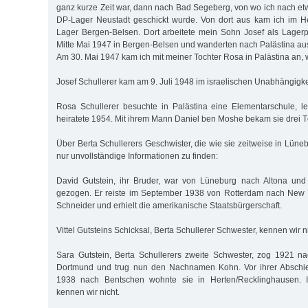
ganz kurze Zeit war, dann nach Bad Segeberg, von wo ich nach e
DP-Lager Neustadt geschickt wurde. Von dort aus kam ich im H
Lager Bergen-Belsen. Dort arbeitete mein Sohn Josef als Lagerpol
Mitte Mai 1947 in Bergen-Belsen und wanderten nach Palästina au
Am 30. Mai 1947 kam ich mit meiner Tochter Rosa in Palästina an, 
Josef Schullerer kam am 9. Juli 1948 im israelischen Unabhängigk
Rosa Schullerer besuchte in Palästina eine Elementarschule, l
heiratete 1954. Mit ihrem Mann Daniel ben Moshe bekam sie drei T
Über Berta Schullerers Geschwister, die wie sie zeitweise in Lüne
nur unvollständige Informationen zu finden:
David Gutstein, ihr Bruder, war von Lüneburg nach Altona un
gezogen. Er reiste im September 1938 von Rotterdam nach New Yo
Schneider und erhielt die amerikanische Staatsbürgerschaft.
Vittel Gutsteins Schicksal, Berta Schullerer Schwester, kennen wir ni
Sara Gutstein, Berta Schullerers zweite Schwester, zog 1921 na
Dortmund und trug nun den Nachnamen Kohn. Vor ihrer Abschi
1938 nach Bentschen wohnte sie in Herten/Recklinghausen. Ih
kennen wir nicht.