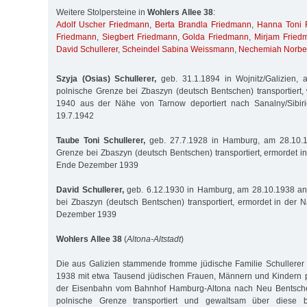
Weitere Stolpersteine in
Wohlers Allee 38
:
Adolf Uscher Friedmann
,
Berta Brandla Friedmann
,
Hanna Toni 
Friedmann
,
Siegbert Friedmann
,
Golda Friedmann
,
Mirjam Fried
David Schullerer
,
Scheindel Sabina Weissmann
,
Nechemiah Norbe
Szyja (Osias) Schullerer,
geb. 31.1.1894 in Wojnitz/Galizien,
polnische Grenze bei Zbaszyn (deutsch Bentschen) transportiert,
1940 aus der Nähe von Tarnow deportiert nach Sanalny/Sib
19.7.1942
Taube Toni Schullerer,
geb. 27.7.1928 in Hamburg, am 28.10.1
Grenze bei Zbaszyn (deutsch Bentschen) transportiert, ermordet 
Ende Dezember 1939
David Schullerer,
geb. 6.12.1930 in Hamburg, am 28.10.1938 an
bei Zbaszyn (deutsch Bentschen) transportiert, ermordet in de
Dezember 1939
Wohlers Allee 38
(
Altona-Altstadt
)
Die aus Galizien stammende fromme jüdische Familie Schullerer
1938 mit etwa Tausend jüdischen Frauen, Männern und Kindern p
der Eisenbahn vom Bahnhof Hamburg-Altona nach Neu Bentsche
polnische Grenze transportiert und gewaltsam über diese 