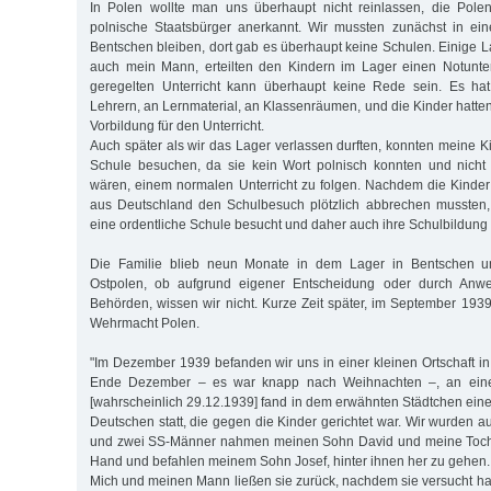
In Polen wollte man uns überhaupt nicht reinlassen, die Pole
polnische Staatsbürger anerkannt. Wir mussten zunächst in ein
Bentschen bleiben, dort gab es überhaupt keine Schulen. Einige L
auch mein Mann, erteilten den Kindern im Lager einen Notunter
geregelten Unterricht kann überhaupt keine Rede sein. Es hat
Lehrern, an Lernmaterial, an Klassenräumen, und die Kinder hatten
Vorbildung für den Unterricht.
Auch später als wir das Lager verlassen durften, konnten meine K
Schule besuchen, da sie kein Wort polnisch konnten und nich
wären, einem normalen Unterricht zu folgen. Nachdem die Kinder
aus Deutschland den Schulbesuch plötzlich abbrechen mussten,
eine ordentliche Schule besucht und daher auch ihre Schulbildung 
Die Familie blieb neun Monate in dem Lager in Bentschen 
Ostpolen, ob aufgrund eigener Entscheidung oder durch Anwe
Behörden, wissen wir nicht. Kurze Zeit später, im September 1939
Wehrmacht Polen.
"Im Dezember 1939 befanden wir uns in einer kleinen Ortschaft i
Ende Dezember – es war knapp nach Weihnachten –, an eine
[wahrscheinlich 29.12.1939] fand in dem erwähnten Städtchen eine
Deutschen statt, die gegen die Kinder gerichtet war. Wir wurden au
und zwei SS-Männer nahmen meinen Sohn David und meine Tocht
Hand und befahlen meinem Sohn Josef, hinter ihnen her zu gehen.
Mich und meinen Mann ließen sie zurück, nachdem sie versucht hat