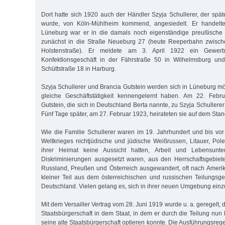
Dort hatte sich 1920 auch der Händler Szyja Schullerer, der spä
wurde, von Köln-Mühlheim kommend, angesiedelt. Er handelte 
Lüneburg war er in die damals noch eigenständige preußische 
zunächst in die Straße Neueburg 27 (heute Reeperbahn zwisch
Holstenstraße). Er meldete am 3. April 1922 ein Gewerb
Konfektionsgeschäft in der Fährstraße 50 in Wilhelmsburg un
Schüttstraße 18 in Harburg.
Szyja Schullerer und Brancia Gutstein werden sich in Lüneburg mö
gleiche Geschäftstätigkeit kennengelernt haben. Am 22. Febr
Gutstein, die sich in Deutschland Berta nannte, zu Szyja Schullerer
Fünf Tage später, am 27. Februar 1923, heirateten sie auf dem Stan
Wie die Familie Schullerer waren im 19. Jahrhundert und bis v
Weltkrieges nichtjüdische und jüdische Weißrussen, Litauer, Pole
ihrer Heimat keine Aussicht hatten, Arbeit und Lebensunte
Diskriminierungen ausgesetzt waren, aus den Herrschaftsgebiet
Russland, Preußen und Österreich ausgewandert, oft nach Amerik
kleiner Teil aus dem österreichischen und russischen Teilungsg
Deutschland. Vielen gelang es, sich in ihrer neuen Umgebung einzu
Mit dem Versailler Vertrag vom 28. Juni 1919 wurde u. a. geregelt,
Staatsbürgerschaft in dem Staat, in dem er durch die Teilung nun l
seine alte Staatsbürgerschaft optieren konnte. Die Ausführungsre