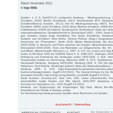
Stand: November 2021
© Ingo Wille
Quellen: 1; 5; 9; StaH213-13 Landgericht Hamburg – Wiedergutmachung,
Schullerer, 31653 Bertha Schullehrer, 332-5 Standesämter 6071 Heiratsre
Schullerer/Brancia Gutstein, 351-11 Amt für Wiedergutmachung 49071 Ton
Schullerer, 48692 Josef Schullerer, 11621 Berta (Bertha) Schullerer, 16809 Bert
4 Meldewesen K4548 (Schullerer); Bundesarchiv, Gedenkbuch Opfer der Verfo
nationalsozialistischen Gewaltherrschaft in Deutschland 1933 – 1945: David S
geb. Gutstein, Ozjasz Szyja Schullehrer, Toni Tauba Schullehrer; Stadtarc
Gutstein und Schullerer; Alina Bothe, Gertrud Pickhan (Hrsg.); Ausgewiese
Geschichte der "Polenaktion", Berlin 2018; Marian Wojciechowski, Die deu
(1920-1939), in: Deutsche und Polen zwischen den Kriegen. Minderheitenstat
Grenzgebiet (1920-1939). Texte und Materialien zur Zeitgeschichte, Bd. 9/1.
und Marian Wojciechowski, München u.a. 1997, S. 6 ff.; Ina Lorenz und Jör
Juden im NS-Staat 1933 bis 1938/39, Band II, S. 1096-1107, Göttingen 2016
Verfolgung und Ermordung der Hamburger Juden 1933-1945, 2. Aufl., Ham
Tomaszewski, Auftakt zur Vernichtung, Warschau 1998, S. 15 ff.; Statistisches
Hansestadt Hamburg, Jahrgang 1933/1934, Hamburg 1934, S. 130 (mit eig
Sielemann, Paul Flamme, Hamburger jüdische Opfer des Nationalsozialismus 
Hamburg 1995, S. XVII; https://www.jüdische-gemeinden.de/index.php/g
frueher-schleswig-holstein, Zugriff 23.8.2021). The Central Archives for the H
Jerusalem (CAHJP), http://cahjp.nli.org.il/webfm_send/499 (Zugriff 5.9.2021)
David Gutstein: Ancestry.com. New York, USA, Listen ankommender Pa
(einschließlich Castle Garden und Ellis Island), 1820-1957 [database o
Ancestry.com Operations, Inc., 2010 (Zugriff 4.9.2021).
Hinweise und Ergänzungen der Angehörigen Sigi Klein, Michal Ben-
Stammbaum der Familie in diversen emails.
Zur Nummerierung häufig genutzter Quellen siehe Recherche und Quellen.
druckansicht
/
Seitenanfang
Der Stolperstein i
IMPRESSUM / DATENSCHUTZ
KONTAKT