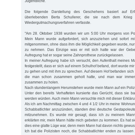
Jugendliche.
Die folgende Darstellung des Geschehens basiert auf Erfa
überlebenden Berta Schullerer, die sie nach dem Krieg
Wiedergutmachungsverfahren verfasste.
"Am 28. Oktober 1938 wurden wir um 5:00 Uhr morgens von Pol
Mein Mann wurde aufgefordert, sich anzuziehen und sofort m
mitgenommen, ohne dass ihm die Möglichkeit gegeben wurde, nur 
zu nehmen. Das Einzige was er mit sich hatte war der Gebetb
Aufregung hat er sogar seine Zahnprothese zurückgelassen.
In meiner Aufregung habe ich versucht, den Aufenthalt meines 
festgestellt, dass er sich auf einem Schulhof befand, dort wurde mir
zu gehen und mit ihm zu sprechen. Auf diesem Hof befanden sich 
die man schon zusammen geholt hatte, und man war immer 
zusammen zu holen.
Nach stundenlangem Herumstehen wurde mein Mann auf ein Polizei
Unter den bereits Verhafteten kursierte das Gerücht, dass sie ba
werden würden. Auch mein Mann versuchte mich mit dieser Erkläru
Als ich am Nachmittag zwischen 4 und 4 1/2 Uhr in meine Wohnun
Schabbatlichter anzuzünden, standen drei deutsche Gestapoleut
mitzunehmen. Es wurde mir gesagt, dass ich zu meinem Mann
erklärten mir, mein Mann hätte mich gebeten zu kommen. Es hat si
dies eine glatte Lüge war, denn mein Mann hat davon nichts gewuss
Ich bat die Polizisten noch, die Schabbatlichter enden zu lassen