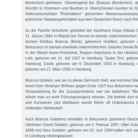
Bentschen) getrieben. Überwiegend bei Zbaszyn (Bentschen), a
(Konitz) in Pommern und Beuthen in Oberschlesien wurden im 
Nationalsozialisten "Polenaktion" genannten Massenausweis
polnischer Staatsangehörigkeit aus dem Deutschen Reich nach P
Zu der Familie Schullerer gehörten der Kaufmann Szyja (Osias) 
31. Januar 1894 in Wojnitz bei Tarnow im damals österreichischen 
dessen Ehefrau Brancia (Berta), geborene Gutstein, geboren
Bołszowce im damals ebenfalls österreichischen Galizien (heute Bi
in der Oblast Iwano-Frankiwsk, Region Halychyna in der Ukraine
Leib, geboren am 14. Juli 1927 in Hamburg, Taube Toni, gebore
Hamburg, David, geboren am 6. Dezember 1930 in Hamburg, 
geboren am 21. März 1936 in Hamburg.
Brancia Gutstein, wie sie zu dieser Zeit noch hieß, war mit ihren E
Israel Ozer Abraham Shifman gegen Ende 1915 aus Bołszowce n
Voraussetzung für die Zuzugserlaubnis war ein tadelloses "Mor
würde man es wohl Führungszeugnis nennen. Sie betrieb dort e
und Kurzwaren (als Weißware wurde früher oft Unterwäsche b
umfassten Nähbedarf).
Auch Brancia Gutsteins ebenfalls in Bołszowce geborene Geschw
(Vertreter) David Gutstein, geboren am 2. Februar 1897, Vittel Gut
1898 und Sara Gutstein, geboren am 10. Juni 1899 hatten sich 
in Lüneburg niedergelassen.