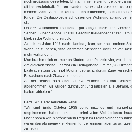
noch großzügig gestatteten. Ich nahm meine vier Kinder, die damal
elf bis zweieinhalb Jahren standen, so wie sie bekleidet waren
meinem Mann. Auch ich konnte nichts mitnehmen, nicht einmal e
Kinder. Die Gestapo-Leute schlossen die Wohnung ab und behiel
sich.
Unsere vollkommen möblierte, gut eingerichtete Drei-Zimme
Sachen, Silber, Service, Kristall, Geschirr, Kleider der ganzen Fami
blieb in der Wohnung zurück.
Als ich im Jahre 1946 nach Hamburg kam, um nach meinen Sa
Wohnung zu sehen, fand ich fremde Menschen dort und von mei
mehr vorhanden.
Man brachte mich mit meinen Kindern zum Polizeirevier, wo ich me
Am gleichen Abend – es war ein Freitagabend [Freitag, 28. Oktobe
Lastwagen zum Bahnhof [Altona] gebracht, dort in Züge verfracht
Bewachung nach Zbaszyn deportiert.
An der deutsch-polnischen Grenze wurden uns von Deutsch
abgenommen, wir wurden durchsucht und mussten alle Beträge, d
hatten, abliefern."
Berta Schullerer berichtete weiter:
"Wir sind Ende Oktober 1938 völlig mittellos und mangelhaf
angekommen, haben dort unter primitivsten Verhältnissen hau
Nacht haben wir in strömendem Regen im Freien verbringen müs
waren damals meine vier kleinen Kinder einigermaßen zu schützen
zu lassen.