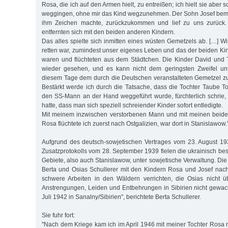
Rosa, die ich auf den Armen hielt, zu entreißen; ich hielt sie aber 
weggingen, ohne mir das Kind wegzunehmen. Der Sohn Josef bem
ihm Zeichen machte, zurückzukommen und lief zu uns zurück.
entfernten sich mit den beiden anderen Kindern.
Das alles spielte sich inmitten eines wüsten Gemetzels ab. […] Wi
retten war, zumindest unser eigenes Leben und das der beiden Kin
waren und flüchteten aus dem Städtchen. Die Kinder David und 
wieder gesehen, und es kann nicht dem geringsten Zweifel unt
diesem Tage dem durch die Deutschen veranstalteten Gemetzel zu
Bestärkt werde ich durch die Tatsache, dass die Tochter Taube T
den SS-Mann an der Hand weggeführt wurde, fürchterlich schrie
hatte, dass man sich speziell schreiender Kinder sofort entledigte.
Mit meinem inzwischen verstorbenen Mann und mit meinen beid
Rosa flüchtete ich zuerst nach Ostgalizien, war dort in Stanislawow.
Aufgrund des deutsch-sowjetischen Vertrages vom 23. August 
Zusatzprotokolls vom 28. September 1939 fielen die ukrainisch be
Gebiete, also auch Stanislawow, unter sowjetische Verwaltung. Di
Berta und Osias Schullerer mit den Kindern Rosa und Josef nach
schwere Arbeiten in den Wäldern verrichten, die Osias nicht ü
Anstrengungen, Leiden und Entbehrungen in Sibirien nicht gewa
Juli 1942 in Sanalny/Sibirien", berichtete Berta Schullerer.
Sie fuhr fort:
"Nach dem Kriege kam ich im April 1946 mit meiner Tochter Rosa n