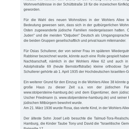
Wohnverhältnisse in der Schüttstraße 18 für die inzwischen fünfkö
geworden.
Für die Wahl des neuen Wohnsitzes in der Wohlers Allee k
Bedeutung gewesen sein, dass sich in der gutbürgerlichen Wohn
Osten zugewanderte jüdische Familien niedergelassen hatten. 
Juden" und die meisten "Ostjuden" Deutsch als Umgangssprache 
die beiden Gruppen gesellschaftlich und privat kaum miteinander.
Für Osias Schullerer, der von seiner Frau im späteren Wiedergu
Rabbiner bezeichnet wurde, könnte auch eine Rolle gespielt haben
Nachbarschaft, nämlich in der Wohlers Allee 62 und auch i
Adolphstraße 69 (heute Bernstorffstraße) kleine orthodoxe S
Schullerer gehörte ab 1. April 1935 der Hochdeutschen Israeliten-
Ein weiterer Grund für den Einzug in die Wohlers Allee 38 könnte
große Haus zu dieser Zeit u.a. von der jüdischen Fam
www.stolpersteine-hamburg.de) und dem Eigentümer, dem jüdis
Uscher Friedmann (s. www.stolpersteine-hamburg.de) und seiner 
jüdischen Mitbürgern bewohnt wurde.
Am 21. März 1936 wurde Rosa, das vierte Kind, in der Wohlers Alle
Der älteste Sohn Josef Leib besuchte die Talmud-Tora-Realschul
Hamburg, die Kinder Taube Tony und David die "Israelitische Geme
Palmaille 17.