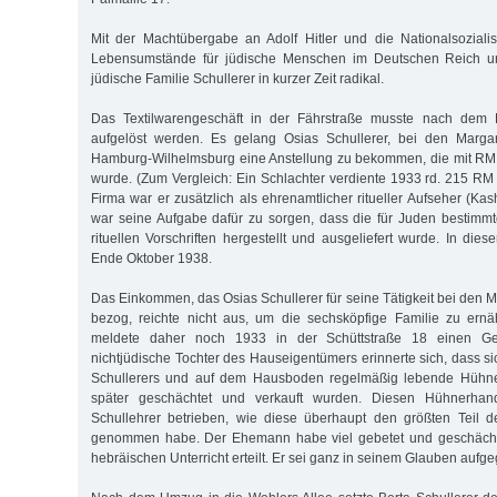
Mit der Machtübergabe an Adolf Hitler und die Nationalsoziali
Lebensumstände für jüdische Menschen im Deutschen Reich un
jüdische Familie Schullerer in kurzer Zeit radikal.
Das Textilwarengeschäft in der Fährstraße musste nach dem B
aufgelöst werden. Es gelang Osias Schullerer, bei den Marga
Hamburg-Wilhelmsburg eine Anstellung zu bekommen, die mit RM 
wurde. (Zum Vergleich: Ein Schlachter verdiente 1933 rd. 215 RM 
Firma war er zusätzlich als ehrenamtlicher ritueller Aufseher (Kash
war seine Aufgabe dafür zu sorgen, dass die für Juden bestimm
rituellen Vorschriften hergestellt und ausgeliefert wurde. In diese
Ende Oktober 1938.
Das Einkommen, das Osias Schullerer für seine Tätigkeit bei den 
bezog, reichte nicht aus, um die sechsköpfige Familie zu ernä
meldete daher noch 1933 in der Schüttstraße 18 einen Gef
nichtjüdische Tochter des Hauseigentümers erinnerte sich, dass s
Schullerers und auf dem Hausboden regelmäßig lebende Hühne
später geschächtet und verkauft wurden. Diesen Hühnerhan
Schullehrer betrieben, wie diese überhaupt den größten Teil 
genommen habe. Der Ehemann habe viel gebetet und geschächte
hebräischen Unterricht erteilt. Er sei ganz in seinem Glauben aufg