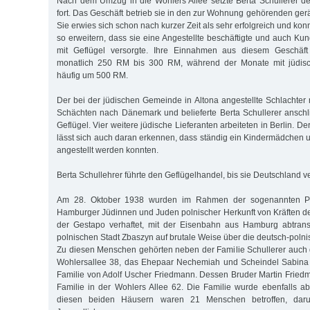
Nach dem Umzug in die Wohlers Allee setzte Berta Schullerer d
fort. Das Geschäft betrieb sie in den zur Wohnung gehörenden ge
Sie erwies sich schon nach kurzer Zeit als sehr erfolgreich und ko
so erweitern, dass sie eine Angestellte beschäftigte und auch Ku
mit Geflügel versorgte. Ihre Einnahmen aus diesem Geschäft 
monatlich 250 RM bis 300 RM, während der Monate mit jüdisc
häufig um 500 RM.
Der bei der jüdischen Gemeinde in Altona angestellte Schlachter 
Schächten nach Dänemark und belieferte Berta Schullerer ansch
Geflügel. Vier weitere jüdische Lieferanten arbeiteten in Berlin. D
lässt sich auch daran erkennen, dass ständig ein Kindermädchen u
angestellt werden konnten.
Berta Schullehrer führte den Geflügelhandel, bis sie Deutschland v
Am 28. Oktober 1938 wurden im Rahmen der sogenannten Po
Hamburger Jüdinnen und Juden polnischer Herkunft von Kräften d
der Gestapo verhaftet, mit der Eisenbahn aus Hamburg abtrans
polnischen Stadt Zbaszyn auf brutale Weise über die deutsch-poln
Zu diesen Menschen gehörten neben der Familie Schullerer auch
Wohlersallee 38, das Ehepaar Nechemiah und Scheindel Sabina
Familie von Adolf Uscher Friedmann. Dessen Bruder Martin Fried
Familie in der Wohlers Allee 62. Die Familie wurde ebenfalls a
diesen beiden Häusern waren 21 Menschen betroffen, daru