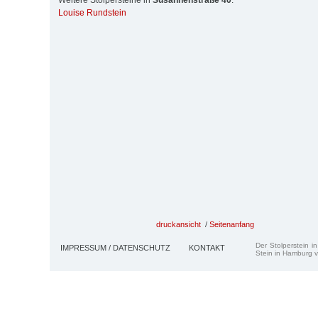
Weitere Stolpersteine in
Susannenstraße 40
:
Louise Rundstein
druckansicht
/
Seitenanfang
Der Stolperstein i
IMPRESSUM / DATENSCHUTZ
KONTAKT
Stein in Hamburg v