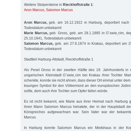
Weitere Stolpersteine in
Rieckhoffstraße 1
:
Aron Marcus
,
Salomon Marcus
Aron Marcus,
geb. am 16.12.1922 in Harburg, deportiert nach
Todesdatum unbekannt
Marie Marcus,
geb. Gross, geb. am 28.1.1885 in O´swie˛cim, de
25.10.1941, Todesdatum unbekannt
Salomon Marcus,
geb. am 27.6.1874 in Krakau, deportiert am 2
Todesdatum unbekannt
Stadtteil Harburg-Altstadt, Rieckhoffstraße 1
Als Pesel Gross in der zweiten Hälfte des 19. Jahrhunderts in 
ungarischen Kleinstadt O´swie˛cim bei Krakau ihrer Tochter Ma
schenkte, konnte sie nicht ahnen, dass dieser Ort einmal unter d
traurigen Symbol für den Völkermord an den europäischen Jüdi
sollte, dem auch ihre Tochter zum Opfer fallen würde.
Es ist nicht bekannt, wie Marie aus ihrer Heimat nach Harburg
ihren Mann Salomon Marcus heiratete, der in der Hauptstadt de
Königreiches aufgewachsen war. Sein Vater war der bekann
Marcus.
In Harburg konnte Salomon Marcus ein Mietshaus in der Kon