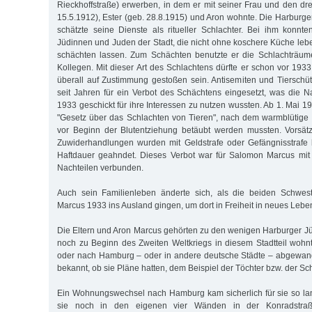
Rieckhoffstraße) erwerben, in dem er mit seiner Frau und den dr
15.5.1912), Ester (geb. 28.8.1915) und Aron wohnte. Die Harbu
schätzte seine Dienste als ritueller Schlachter. Bei ihm konnte
Jüdinnen und Juden der Stadt, die nicht ohne koschere Küche lebe
schächten lassen. Zum Schäch­ten benutzte er die Schlachträum
Kollegen. Mit dieser Art des Schlachtens dürfte er schon vor 193
überall auf Zustimmung ge­stoßen sein. Antisemiten und Tierschüt
seit Jahren für ein Verbot des Schächtens eingesetzt, was die Na
1933 geschickt für ihre Interessen zu nutzen wussten. Ab 1. Mai 19
"Gesetz über das Schlachten von Tieren", nach dem warmblütige
vor Beginn der Blutentziehung betäubt werden mussten. Vorsätz
Zuwiderhandlungen wurden mit Geldstrafe oder Gefängnisstrafe
Haftdauer geahndet. Dieses Verbot war für Salomon Marcus mit 
Nachteilen verbunden.
Auch sein Familienleben änderte sich, als die beiden Schwes
Marcus 1933 ins Ausland gingen, um dort in Freiheit in neues Lebe
Die Eltern und Aron Marcus gehörten zu den wenigen Harburger J
noch zu Beginn des Zweiten Weltkriegs in diesem Stadtteil wohnt
oder nach Hamburg – oder in andere deutsche Städte – abgewande
bekannt, ob sie Pläne hatten, dem Beispiel der Töchter bzw. der Sc
Ein Wohnungswechsel nach Hamburg kam sicherlich für sie so lan
sie noch in den eigenen vier Wänden in der Konradstraß