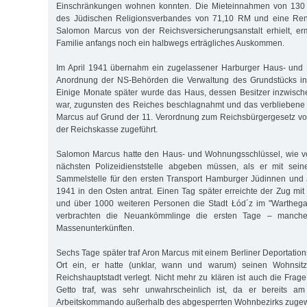
Einschränkungen wohnen konnten. Die Mieteinnahmen von 13
des Jüdischen Religionsverbandes von 71,10 RM und eine Ren
Salomon Marcus von der Reichsversicherungsanstalt erhielt, er
Familie anfangs noch ein halbwegs erträgliches Auskommen.
Im April 1941 übernahm ein zugelassener Harburger Haus- und
Anordnung der NS-Behörden die Verwaltung des Grundstücks in
Einige Monate später wurde das Haus, dessen Besitzer inzwisch
war, zugunsten des Reiches beschlagnahmt und das verbliebene
Marcus auf Grund der 11. Verordnung zum Reichsbürgergesetz 
der Reichskasse zugeführt.
Salomon Marcus hatte den Haus- und Wohnungsschlüssel, wie vo
nächsten Polizeidienststelle abgeben müssen, als er mit sei
Sammelstelle für den ersten Transport Hamburger Jüdinnen und
1941 in den Osten antrat. Einen Tag später erreichte der Zug mi
und über 1000 weiteren Personen die Stadt Łód´z im "Warthegau
verbrachten die Neuankömmlinge die ersten Tage – manc
Massenunterkünften.
Sechs Tage später traf Aron Marcus mit einem Berliner Deportatio
Ort ein, er hatte (unklar, wann und warum) seinen Wohnsit
Reichshauptstadt verlegt. Nicht mehr zu klären ist auch die Frage
Getto traf, was sehr unwahrscheinlich ist, da er bereits 
Arbeitskommando außerhalb des abgesperrten Wohnbezirks zuge