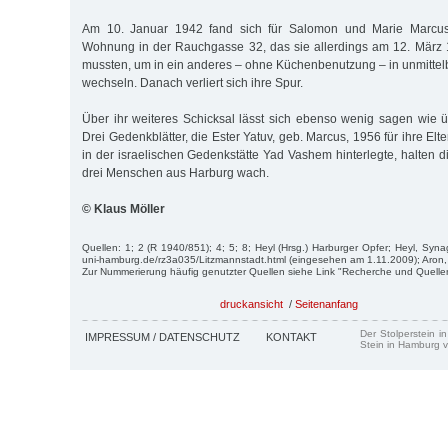
Am 10. Januar 1942 fand sich für Salomon und Marie Marcus
Wohnung in der Rauchgasse 32, das sie allerdings am 12. März 
mussten, um in ein anderes – ohne Küchenbenutzung – in unmittel
wechseln. Danach verliert sich ihre Spur.
Über ihr weiteres Schicksal lässt sich ebenso wenig sagen wie 
Drei Gedenkblätter, die Ester Yatuv, geb. Marcus, 1956 für ihre Elt
in der israelischen Gedenkstätte Yad Vashem hinterlegte, halten 
drei Menschen aus Harburg wach.
© Klaus Möller
Quellen: 1; 2 (R 1940/851); 4; 5; 8; Heyl (Hrsg.) Harburger Opfer; Heyl, Syna
uni-hamburg.de/rz3a035/Litzmannstadt.html (eingesehen am 1.11.2009); Aron,
Zur Nummerierung häufig genutzter Quellen siehe Link "Recherche und Quelle
druckansicht
/
Seitenanfang
Der Stolperstein i
IMPRESSUM / DATENSCHUTZ
KONTAKT
Stein in Hamburg v