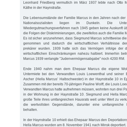
Leonhard Friedberg vermutlich im März 1937 lebte nach Otto Ma
Käthe in der Haynstraße.
Die Lebensumstände der Familie Marcus in den Jahren nach der
Nationalsozialisten liegen im Dunkeln. Die Unt
Wiedergutmachungsverfahren nach 1945 geben keine Auskunft ü
die Folgen der Diskriminierungen, die zweifellos auch die Familie 
Es ist sicher anzunehmen, dass Siegmund Marcus schrittweise di
genommen und dadurch die wirtschaftlichen Verhältnisse d
prekärer wurden. 1939 hatte sich das Ver­mögen infolge der 
wirtschaftlichen Einschränkungen nahezu halbiert. Immerhin be
Marcus 1939 verlangte "Judenvermögensabgabe" noch 4200 RM.
Ende 1940 nahm man dem Ehepaar Marcus die eigene Woh
Untermiete bei den Verwandten Louis Loewenthal und seiner E
Ascher (Hella Marcus’ Halbschwester) in der Haynstraße 10 in 
Zusammen mit der bereits 70-jährigen Pauline Wolff, die Louis Loe
Verwandten Marcus hatte aufnehmen müssen, wohnten nun drei Par
in der Wohnung in der Haynstraße 10. Siegmund und Hella Mar
große Teile ihres umfangreichen Hausrats weit unter Wert zu verk
die wertvollsten Gegenstände, darunter eine umfangreiche 
behalten.
In der Haynstraße 10 erhielt das Ehepaar Marcus den Deportatio
Hella Marcus wurden am 8. November 1941 nach Minsk deportiert.