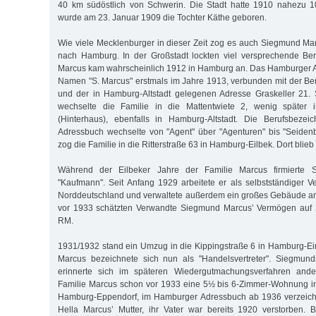
40 km süd­östlich von Schwerin. Die Stadt hatte 1910 nahezu 1
wurde am 23. Januar 1909 die Tochter Käthe geboren.
Wie viele Mecklenburger in dieser Zeit zog es auch Siegmund Ma
nach Hamburg. In der Großstadt lockten viel versprechende Ber
Marcus kam wahrscheinlich 1912 in Hamburg an. Das Hamburger A
Namen "S. Marcus" erstmals im Jahre 1913, verbunden mit der B
und der in Hamburg-Altstadt gelegenen Adresse Graskeller 21. 
wechselte die Familie in die Mattentwiete 2, wenig später i
(Hinterhaus), ebenfalls in Hamburg-Altstadt. Die Berufsbeze
Adressbuch wechselte von "Agent" über "Agenturen" bis "Seiden
zog die Familie in die Ritterstraße 63 in Hamburg-Eilbek. Dort blieb 
Während der Eilbeker Jahre der Familie Marcus firmierte 
"Kaufmann". Seit Anfang 1929 arbeitete er als selbstständiger Ver
Norddeutschland und verwaltete außerdem ein großes Gebäude an de
vor 1933 schätzten Verwandte Siegmund Marcus’ Vermögen auf 
RM.
1931/1932 stand ein Umzug in die Kippingstraße 6 in Hamburg-E
Marcus bezeichnete sich nun als "Handelsvertreter". Siegmun
erinnerte sich im späteren Wiedergutmachungsverfahren ande
Familie Marcus schon vor 1933 eine 5½ bis 6-Zimmer-Wohnung in
Hamburg-Eppendorf, im Hamburger Adressbuch ab 1936 verzeich
Hella Marcus’ Mutter, ihr Vater war bereits 1920 verstorben. B