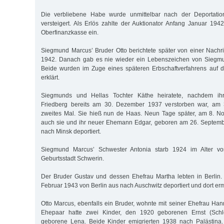
Die verbliebene Habe wurde unmittelbar nach der Deportati
versteigert. Als Erlös zahlte der Auktionator Anfang Januar 19
Oberfinanzkasse ein.
Siegmund Marcus’ Bruder Otto berichtete später von einer Nachr
1942. Danach gab es nie wieder ein Lebenszeichen von Siegmu
Beide wurden im Zuge eines späteren Erbschaftverfahrens auf d
erklärt.
Siegmunds und Hellas Tochter Käthe heiratete, nachdem i
Friedberg bereits am 30. Dezember 1937 verstorben war, am 
zweites Mal. Sie hieß nun de Haas. Neun Tage später, am 8. 
auch sie und ihr neuer Ehemann Edgar, geboren am 26. Septem
nach Minsk deportiert.
Siegmund Marcus’ Schwester Antonia starb 1924 im Alter vo
Geburtsstadt Schwerin.
Der Bruder Gustav und dessen Ehefrau Martha lebten in Berlin
Februar 1943 von Berlin aus nach Auschwitz deportiert und dort er
Otto Marcus, ebenfalls ein Bruder, wohnte mit seiner Ehefrau Han
Ehepaar hatte zwei Kinder, den 1920 geborenen Ernst (Sch
geborene Lena. Beide Kinder emigrierten 1938 nach Palästina.