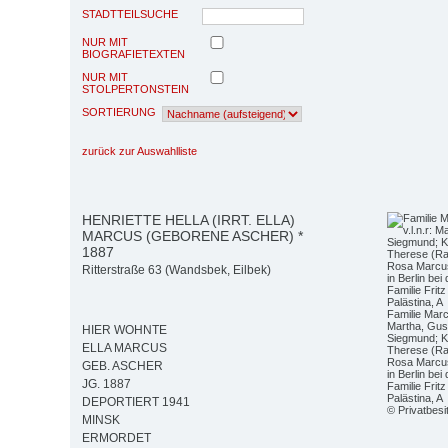
STADTTEILSUCHE
NUR MIT
BIOGRAFIETEXTEN
NUR MIT
STOLPERTONSTEIN
SORTIERUNG
zurück zur Auswahlliste
HENRIETTE HELLA (IRRT. ELLA)
MARCUS (GEBORENE ASCHER) *
1887
Ritterstraße 63 (Wandsbek, Eilbek)
Familie Marc
Martha, Gusta
HIER WOHNTE
Siegmund; Ki
ELLA MARCUS
Therese (Ra
Rosa Marcus
GEB. ASCHER
in Berlin be
JG. 1887
Familie Fri
Palästina, A
DEPORTIERT 1941
© Privatbesi
MINSK
ERMORDET