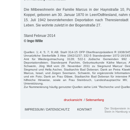
Die Mitbewohnerin der Familie Marcus in der Haynstraße 10, Pa
Koppel, geboren am 30. Januar 1870 in Leer/Ostfriesland, nahm 
15. Juli 1942 bevorstehenden Deportation nach Theresienstadt
Leben. Sie wohnte zuletzt in der Bogenstraße 27.
Stand Februar 2014
© Ingo Wille
Quellen: 1; 4; 5; 7; 9; AB; StaH 314-15 OFP Oberfinanzpräsident R 1938/34
Unnatürliche Sterbefälle 3 Akte 1942/1157; 332-5 Standesämter 1072-16/19
Amt für Wiedergutmachung 3128; 522-1 Jüdische Gemeinden 99
Deportationslisten; Standesamt Parchim, Geburtsurkunde Käthe Marcus; A
Schwerin, Jörg Moll vom 29. November 2011 zu Siegmund Marcus’ Gesch
Siegmund und Hella Ascher, Stadtarchiv Bad Doberan; Dank an Petra Klawit
Marcus, Israel, und Jürgen Seemann, Schwerin, für ergänzende Informatio
und ein Foto; Dank an Frau Gläwe, Stadtarchiv Bad Doberan für intensive 
hilfreiche Hinweise, sowie an Frau Steinbruch, Landeshauptarchiv MV, S
Unterstützung.
Zur Nummerierung häufig genutzter Quellen siehe Link "Recherche und Quelle
druckansicht
/
Seitenanfang
Der Stolperstein i
IMPRESSUM / DATENSCHUTZ
KONTAKT
Stein in Hamburg v