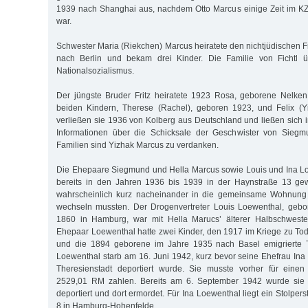
1939 nach Shanghai aus, nachdem Otto Marcus einige Zeit im KZ
war.
Schwester Maria (Riekchen) Marcus heiratete den nichtjüdischen Fr
nach Berlin und bekam drei Kinder. Die Familie von Fichtl ü
Nationalsozialismus.
Der jüngste Bruder Fritz heiratete 1923 Rosa, geborene Nelke
beiden Kindern, Therese (Rachel), geboren 1923, und Felix (Y
verließen sie 1936 von Kolberg aus Deutschland und ließen sich i
Informationen über die Schicksale der Geschwister von Siegm
Familien sind Yizhak Marcus zu verdanken.
Die Ehepaare Siegmund und Hella Marcus sowie Louis und Ina Lo
bereits in den Jahren 1936 bis 1939 in der Haynstraße 13 ge
wahrscheinlich kurz nacheinander in die gemeinsame Wohnung 
wechseln mussten. Der Drogenvertreter Louis Loewenthal, geb
1860 in Hamburg, war mit Hella Marucs’ älterer Halbschwester
Ehepaar Loewenthal hatte zwei Kinder, den 1917 im Kriege zu T
und die 1894 geborene im Jahre 1935 nach Basel emigrierte T
Loewenthal starb am 16. Juni 1942, kurz bevor seine Ehefrau Ina
Theresienstadt deportiert wurde. Sie musste vorher für einen 
2529,01 RM zahlen. Bereits am 6. September 1942 wurde sie n
deportiert und dort ermordet. Für Ina Loewenthal liegt ein Stol­perst
8 in Hamburg-Hohenfelde.