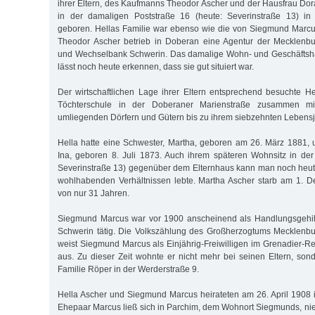
ihrer Eltern, des Kaufmanns Theodor Ascher und der Hausfrau Do
in der damaligen Poststraße 16 (heute: Severinstraße 13) in
geboren. Hellas Familie war ebenso wie die von Siegmund Marcu
Theodor Ascher betrieb in Doberan eine Agentur der Mecklenb
und Wechselbank Schwerin. Das damalige Wohn- und Geschäftsha
lässt noch heute erkennen, dass sie gut situiert war.
Der wirtschaftlichen Lage ihrer Eltern entsprechend besuchte H
Töchterschule in der Doberaner Marienstraße zusammen 
umliegenden Dörfern und Gütern bis zu ihrem siebzehnten Lebensj
Hella hatte eine Schwester, Martha, geboren am 26. März 1881,
Ina, geboren 8. Juli 1873. Auch ihrem späteren Wohnsitz in der
Severinstraße 13) gegenüber dem Elternhaus kann man noch heut
wohlhabenden Verhältnissen lebte. Martha Ascher starb am 1. D
von nur 31 Jahren.
Siegmund Marcus war vor 1900 anscheinend als Handlungsgehilf
Schwerin tätig. Die Volkszählung des Großherzogtums Mecklenb
weist Siegmund Marcus als Einjährig-Freiwilligen im Grenadier-R
aus. Zu dieser Zeit wohnte er nicht mehr bei seinen Eltern, sond
Familie Röper in der Werderstraße 9.
Hella Ascher und Siegmund Marcus heirateten am 26. April 1908
Ehepaar Marcus ließ sich in Parchim, dem Wohnort Siegmunds, nied