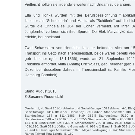
Vielleicht hofften sie, irgendwie weiter nach Ungarn zu gelangen.
Ella und Ilonka wurden mit der Berufsbezeichnung "Fabrikarbe
Italiener als "Schneiderin" und Mariza als "Schülerin" auf die Lis
wurde die Grindelallee 184 bei Cohen vermerkt. Mit ihrer De
Jungfernhof verloren sich ihre Spuren. Ob Elek Marvanykö das
erlebte, ist unbekannt.
Zwei Schwestern von Henriette Italiener befanden sich am 15
Transport ins Getto nach Theresienstadt, beide waren bereits ver
geb. Italiener (geb. 13.1.1866), wurde am 21. September 1942
Treblinka ermordet. Anita (Annita) Urich-Sass, geb. Italiener (geb.
Dezember desselben Jahres in Theresienstadt (s. Familie Fresc
Hamburg-Barmbek).
Stand: August 2018
© Susanne Rosendahl
Quellen: 1; 4; StaH 351-14 Arbeits- und Sozialfürsorge 1529 (Marvanykö, Elek
Sozialfürsorge 1314 (Italiener, Henriette); StaH 332-5 Standesämter 188
Standesämter 137 u 3114/1883; StaH 332-5 Standesämter 5179 u 
Standesämter 340 u 477/1893; StaH 332-5 Standesämter 6589 u 906/1921;
13176 u 3855/1899; StaH 332-5 Standesämter 789 u 1067/1918; StaH 3
403/1910; StaH 522-1 Jüdische Gemeinde Nr. 992 e 2 Band 3; StaH 522-1 Jü
2 Band 4; Hamburger Adressbuch 1925; Meyer: Verfolgung, S. 64; Studemund-
Randt: Talmud Tora Schule, S. 169.