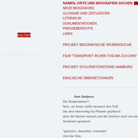
NAMEN, ORTE UND BIOGRAFIEN SUCHEN
NEUE BIOGRAFIEN
GLOSSAR UND ZEITLEISTEN
LITERATUR
DOKUMENTATIONEN
PRESSEBERICHTE
LINKS
PROJEKT BIOGRAFISCHE SPURENSUCHE
FILM "TRANSPORT IN DEN TOD AM 23.9.1940"
PROJEKT STOLPERTONSTEINE HAMBURG
ENGLISCHE ÜBERSETZUNGEN
Vom Stolpern
Die Stolpersteine?
Nein, an ihnen stößt niemand den Fuß
Sie sind ebenerdig ins Pflaster gepflanzt
aber die Namen darauf und die Zeichen sind uns ins
Gewissen gestanzt:
"geboren, deportiert, ermordet"
Und die Orte: