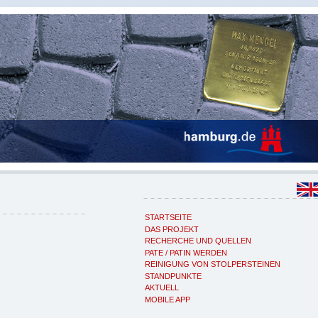
STARTSEITE
DAS PROJEKT
RECHERCHE UND QUELLEN
PATE / PATIN WERDEN
REINIGUNG VON STOLPERSTEINEN
STANDPUNKTE
AKTUELL
MOBILE APP