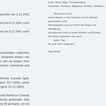
Łódź, Minsk, Riga, Theresienstadt,
Auschwitz, Chelmno, Majdanek, Sobibor, Treblinka ..
Wir suchen euch,
eportiert am 6.12.1941
deren Namen in den Archiven und im Himmel
geschrieben sind.
iert am 6.12.1941 nach
Wir begegnen euch an Orten der Angst und
Verfolgung,
ert am 6.12.1941 nach
wir erkennen euch in euren Kindern und Enkeln.
Die Steine sprechen von euch,
jeden Tag.
Ihr seid nicht vergessen.
Inge Grolle
ansässigen jüdischen
es Glaubens wegen von
n, wie sie wegen ihrer
Jüdische Gemeinde und
Jehuda Cassuto (geb.
gest. 30.7.1883), sowie
 (gest. 20.12.1884).
0) und Rebecca Cassuto
mburg geheiratet. Das
eg 66 gezogen, wo sie