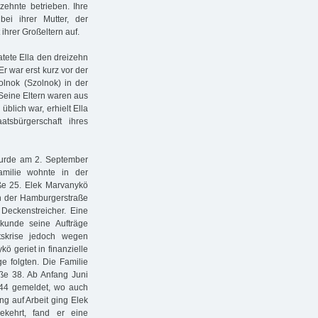
zehnte betrieben. Ihre
ei ihrer Mutter, der
ihrer Großeltern auf.
tete Ella den dreizehn
r war erst kurz vor der
nok (Szolnok) in der
Seine Eltern waren aus
lich war, erhielt Ella
tsbürgerschaft ihres
urde am 2. September
milie wohnte in der
ße 25. Elek Marvanykö
in der Hamburgerstraße
 Deckenstreicher. Eine
mkunde seine Aufträge
ftskrise jedoch wegen
ö geriet in finanzielle
e folgten. Die Familie
aße 38. Ab Anfang Juni
 44 gemeldet, wo auch
ung auf Arbeit ging Elek
kehrt, fand er eine