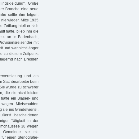
lingskleidung", Große
iner Branche eine neue
ie sollte ihm folgen,
 nie wieder. Mitte 1935
 Zeitlang hielt er sich
uft hatte, blieb ihm die
zess an. In Bodenbach,
rovisionsreisender mit
it und war nicht länger
te zu diesem Zeitpunkt
stlagernd nach Dresden
ervermietung und als
ein Sachbearbeiter beim
. Sie wurde zu schwerer
, die sie nicht leisten
 hatte ein Blasen- und
 wegen Mietschulden
sie ins Grindelviertel,
ußerst bescheidenen
riger Tätigkeit in der
aumchaussee 38 wegen
ie Gemeinde sie mit
für einen Stenografie-