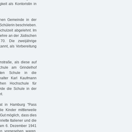
eit als Kontoristin in
chen Gemeinde in der
 Schülerin beschrieben.
Schulzeit abgelehnt. Im
Lehre an der Jüdischen
70. Die zweijährige
annt, als Vorbereitung
nstraße, als diese auf
chule am Grindelhof
ten Schule in die
halter Karl Kaufmann
hen Hochschule für
rde die Schule in der
t.
at in Hamburg "Pass
e Kinder mittlerweile
 Gut möglich, dass dies
iette Italiener und die
g" am 6. Dezember 1941
on vorgesehen waren.