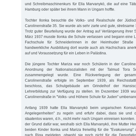
und Schreibmaschinenkurs für Ella Marvanykö, die auf eine Tätigk
Hamburg oder später bei ihrem Mann in Ungarn hoffte.
Tochter Ilonka besuchte die Volks- und Realschule der Jüdis
Carolinenstraße 35. Sie wurde als sehr zarte und gute, strebsame
Trotz guter Beurteilung wurde der Antrag auf Verlängerung ihrer 
März 1937 musste Ilonka die Schule verlassen und begann eine 
Fachschule für Schneiderinnen in der Heimhuder Straße 
handwerkliche Ausbildung dort wurde auch als Hachschara anerk
auf und Voraussetzung für ein Leben in Palästina.
Die jüngere Tochter Mariza war noch Schülerin in der Caroline
Anordnung der Nationalsozialisten mit der Talmud Tora S
zusammengelegt wurde. Eine Rückverlegung der gesam
Carolinenstraße erfolgte im September 1939, als Reichsstatt
beschloss, das Schulgebäude am Grindelhof der Hansisc
Lehrerbildung zur Verfügung zu stellen. Im Dezember 1939 wu
Carolinenstraße in "Volks- und Höhere Schule für Juden" umbenann
Anfang 1939 hatte Ella Marvanykö beim ungarischen Konsul
Angelegenheiten" zu regeln und erfuhr dabei, dass sie und di
staatenlos waren, d.h., nicht mehr nach Ungarn einreisen konnten.
der Grund dafür war, weshalb sich Ella Marvanykö, ihre Mutter Henr
beiden Kinder Ilonka und Mariza freiwillig für die "Evakuierun
nach Riga meldeten, obwohl sie noch nicht für die Deportati