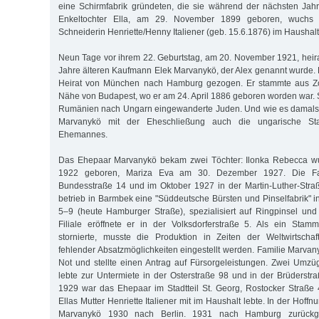
eine Schirmfabrik gründeten, die sie während der nächsten Jahr
Enkeltochter Ella, am 29. November 1899 geboren, wuchs b
Schneiderin Henriette/Henny Italiener (geb. 15.6.1876) im Haushalt 
Neun Tage vor ihrem 22. Geburtstag, am 20. November 1921, heira
Jahre älteren Kaufmann Elek Marvanykö, der Alex genannt wurde. E
Heirat von München nach Hamburg gezogen. Er stammte aus Zol
Nähe von Budapest, wo er am 24. April 1886 geboren worden war. 
Rumänien nach Ungarn eingewanderte Juden. Und wie es damals üb
Marvanykö mit der Eheschließung auch die ungarische Staa
Ehemannes.
Das Ehepaar Marvanykö bekam zwei Töchter: Ilonka Rebecca w
1922 geboren, Mariza Eva am 30. Dezember 1927. Die Fa
Bundesstraße 14 und im Oktober 1927 in der Martin-Luther-Stra
betrieb in Barmbek eine "Süddeutsche Bürsten und Pinselfabrik" 
5–9 (heute Hamburger Straße), spezialisiert auf Ringpinsel und
Filiale eröffnete er in der Volksdorferstraße 5. Als ein Stam
stornierte, musste die Produktion in Zeiten der Weltwirtscha
fehlender Absatzmöglichkeiten eingestellt werden. Familie Marvanyk
Not und stellte einen Antrag auf Fürsorgeleistungen. Zwei Umzüg
lebte zur Untermiete in der Osterstraße 98 und in der Brüderstr
1929 war das Ehepaar im Stadtteil St. Georg, Rostocker Straße
Ellas Mutter Henriette Italiener mit im Haushalt lebte. In der Hoffn
Marvanykö 1930 nach Berlin. 1931 nach Hamburg zurückge