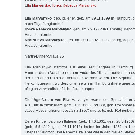
Weitere Stolpersteine in
Martin-Luther-Straße 25
:
Ella Marvanykö
,
Ilonka Rebecca Marvanykö
Ella Marvanykö,
geb. Italiener, geb. am 29.11.1899 in Hamburg, d
nach Riga-Jungfernhof
Ilonka Rebecca Marvanykö,
geb. am 2.9.1922 in Hamburg, deport
Riga-Jungfernhof
Mariza Eva Marvanykö,
geb. am 30.12.1927 in Hamburg, deporti
Riga-Jungfernhof
Martin-Luther-Straße 25
Ella Marvanykö stammte aus einer seit Langem in Hamburg 
Familie, deren Vorfahren gegen Ende des 16. Jahrhunderts ihr
der Iberischen Halbinsel vertrieben worden waren. Die Sepharde
Herkunft genannt wurden, unterhielten in Hamburg ihre eigene 
pflegten verwandtschaftliche Beziehungen.
Die Urgroßeltern von Ella Marvanykö waren der Sprachlehrer 
4.9.1808 in Amsterdam, gest. 10.3.1883) und Lea, geb. Rocamora (
Jacob Moses Italiener (gest. 28.8.1857) und Jette, geb. Rothenburg
Deren Kinder Salomon Italiener (geb. 14.6.1831, gest. 28.5.191
(geb. 5.5.1840, gest. 26.11.1918) hatten im Jahre 1862 in Ha
Ehepaar Salomon und Rebecca Italiener war in den Neuen Steinw