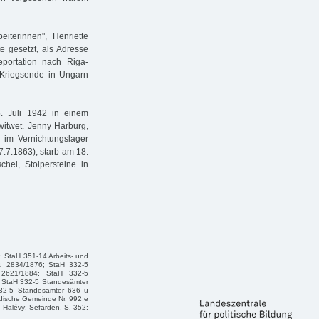
iterinnen", Henriette
te gesetzt, als Adresse
portation nach Riga-
 Kriegsende in Ungarn
. Juli 1942 in einem
witwet. Jenny Harburg,
 im Vernichtungslager
17.7.1863), starb am 18.
hel, Stolpersteine in
); StaH 351-14 Arbeits- und
3 u 2834/1876; StaH 332-5
2621/1884; StaH 332-5
 StaH 332-5 Standesämter
32-5 Standesämter 636 u
dische Gemeinde Nr. 992 e
Halévy: Sefarden, S. 352;