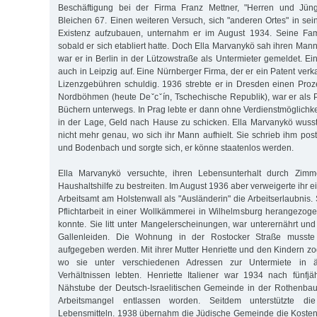
Beschäftigung bei der Firma Franz Mettner, "Herren und Jüng
Bleichen 67. Einen weiteren Versuch, sich "anderen Ortes" in se
Existenz aufzubauen, unternahm er im August 1934. Seine Famil
sobald er sich etabliert hatte. Doch Ella Marvanykö sah ihren Mann
war er in Berlin in der Lützowstraße als Untermieter gemeldet. Eine
auch in Leipzig auf. Eine Nürnberger Firma, der er ein Patent verka
Lizenzgebühren schuldig. 1936 strebte er in Dresden einen Pro
Nordböhmen (heute Deˇcˇín, Tschechische Republik), war er als P
Büchern unterwegs. In Prag lebte er dann ohne Verdienstmöglichke
in der Lage, Geld nach Hause zu schicken. Ella Marvanykö wuss
nicht mehr genau, wo sich ihr Mann aufhielt. Sie schrieb ihm po
und Bodenbach und sorgte sich, er könne staatenlos werden.
Ella Marvanykö versuchte, ihren Lebensunterhalt durch Zimm
Haushaltshilfe zu bestreiten. Im August 1936 aber verweigerte ihr 
Arbeitsamt am Holstenwall als "Ausländerin" die Arbeitserlaubnis
Pflichtarbeit in einer Wollkämmerei in Wilhelmsburg herangezogen
konnte. Sie litt unter Mangelerscheinungen, war unterernährt und
Gallenleiden. Die Wohnung in der Rostocker Straße musste
aufgegeben werden. Mit ihrer Mutter Henriette und den Kindern zog 
wo sie unter verschiedenen Adressen zur Untermiete in ä
Verhältnissen lebten. Henriette Italiener war 1934 nach fünfjäh
Nähstube der Deutsch-Israelitischen Gemeinde in der Rothenb
Arbeitsmangel entlassen worden. Seitdem unterstützte d
Lebensmitteln. 1938 übernahm die Jüdische Gemeinde die Kosten 