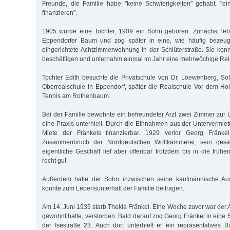
Freunde, die Familie habe "keine Schwierigkeiten" gehabt, "e
finanzieren".
1905 wurde eine Tochter, 1909 ein Sohn geboren. Zunächst leb
Eppendorfer Baum und zog später in eine, wie häufig bezeugt w
eingerichtete Achtzimmerwohnung in der Schlüterstraße. Sie ko
beschäftigen und unternahm einmal im Jahr eine mehrwöchige Reis
Tochter Edith besuchte die Privatschule von Dr. Loewenberg, S
Oberrealschule in Eppendorf, später die Realschule Vor dem Hols
Tennis am Rothenbaum.
Bei der Familie bewohnte ein befreundeter Arzt zwei Zimmer zur 
eine Praxis unterhielt. Durch die Einnahmen aus der Untervermie
Miete der Fränkels finanzierbar. 1929 verlor Georg Fränke
Zusammenbruch der Norddeutschen Wollkämmerei, sein ges
eigentliche Geschäft lief aber offenbar trotzdem bis in die früh
recht gut.
Außerdem hatte der Sohn inzwischen seine kaufmännische Au
konnte zum Lebensunterhalt der Familie beitragen.
Am 14. Juni 1935 starb Thekla Fränkel. Eine Woche zuvor war der Ar
gewohnt hatte, verstorben. Bald darauf zog Georg Fränkel in ein
der Isestraße 23. Auch dort unterhielt er ein repräsentatives