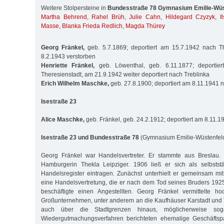
Weitere Stolpersteine in
Bundesstraße 78 Gymnasium Emilie-Wüs
Martha Behrend
,
Rahel Brüh
,
Julie Cahn
,
Hildegard Czyzyk
,
I
Masse
,
Blanka Frieda Redlich
,
Magda Thürey
Georg Fränkel,
geb. 5.7.1869; deportiert am 15.7.1942 nach Th
8.2.1943 verstorben
Henriette Fränkel,
geb. Löwenthal, geb. 6.11.1877; deportie
Theresienstadt, am 21.9.1942 weiter deportiert nach Treblinka
Erich Wilhelm Maschke,
geb. 27.8.1900; deportiert am 8.11.1941 
Isestraße 23
Alice Maschke,
geb. Fränkel, geb. 24.2.1912; deportiert am 8.11.
Isestraße 23 und Bundesstraße 78
(Gymnasium Emilie-Wüstenfel
Georg Fränkel war Handelsvertreter. Er stammte aus Breslau. 
Hamburgerin Thekla Leipziger. 1906 ließ er sich als selbsts
Handelsregister eintragen. Zunächst unterhielt er gemeinsam mi
eine Handelsvertretung, die er nach dem Tod seines Bruders 1925 
beschäftigte einen Angestellten. Georg Fränkel vermittelte ho
Großunternehmen, unter anderem an die Kaufhäuser Karstadt und 
auch über die Stadtgrenzen hinaus, möglicherweise sog
Wiedergutmachungsverfahren berichteten ehe­malige Geschäftsp