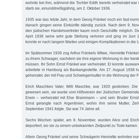
wohnte bei ihm, während die Tochter Edith bereits verheiratet war u
starb sie, einunddreißigjährig, am 2. Oktober 1936.
1935 war das letzte Jahr, in dem Georg Fränkel noch ein fast nor
danach gingen seine Einkünfte ständig zurück. Nach dem 9. No
den jüdischen Handelsvertreter kaum noch Geschäfte möglich. D
April 1938 seine sehr gute Stellung verloren und ging im Juni
konnte er nach langem Warten und einigen Komplikationen in die
Im Spätsommer 1939 zog Arthur Fränkels Witwe, Henriette Fränkel, 
zu ihrem Schwager, nachdem sie ihre eigene Wohnung in der Isest
müssen. Ihr Sohn Ernst Fränkel war verheiratet. Er konnte auswand
arbeitete in Hamburg als Bankangestellte. Am 27. August 1938 h
geheiratet, der mit Frau und Schwiegermutter in die Wohnung der F
Erich Maschkes Vater, Willi Maschke, war 1920 gestorben. Die
gewesen sein, sie wurde vom Hilfsverein der Jüdischen Gemeinde b
Erwin – verheiratet mit Else Brammann – und sein Bruder Erns
Ernst gelangte nach Argentinien, wohin ihm seine Mutter, Ze
September 1941 folgte. Sie war 74 Jahre alt.
Sechs Wochen später, am 8. November, wurden Alice und Eric
deportiert, wo sie zu einem unbekannten Zeitpunkt zu Tode kamen.
Allein Georg Fränkel und seine Schwägerin Henriette wohnten nun 