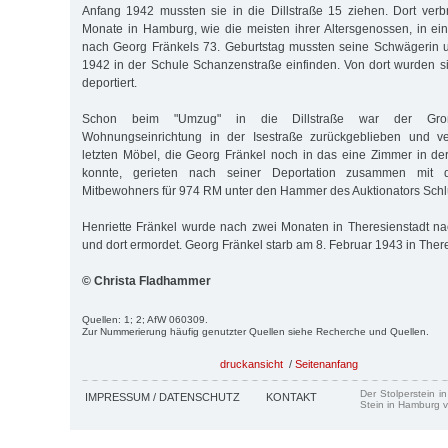
Anfang 1942 mussten sie in die Dillstraße 15 ziehen. Dort verbr
Monate in Hamburg, wie die meisten ihrer Altersgenossen, in e
nach Georg Fränkels 73. Geburtstag mussten seine Schwägerin u
1942 in der Schule Schanzenstraße einfinden. Von dort wurden s
deportiert.
Schon beim "Umzug" in die Dillstraße war der Großt
Wohnungseinrichtung in der Isestraße zurückgeblieben und ve
letzten Möbel, die Georg Fränkel noch in das eine Zimmer in de
konnte, gerieten nach seiner De­portation zusammen mit
Mitbewohners für 974 RM unter den Hammer des Auktionators Schlü
Henriette Fränkel wurde nach zwei Monaten in Theresienstadt nac
und dort ermordet. Georg Fränkel starb am 8. Februar 1943 in There
© Christa Fladhammer
Quellen: 1; 2; AfW 060309.
Zur Nummerierung häufig genutzter Quellen siehe Recherche und Quellen.
druckansicht
/
Seitenanfang
Der Stolperstein i
IMPRESSUM / DATENSCHUTZ
KONTAKT
Stein in Hamburg v