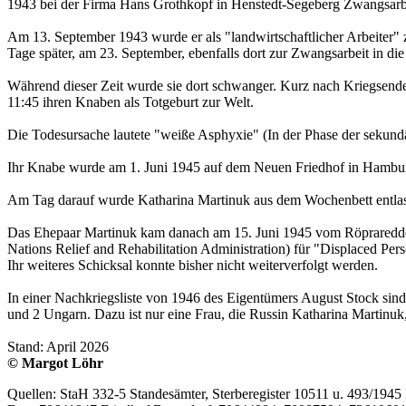
1943 bei der Firma Hans Grothkopf in Henstedt-Segeberg Zwangsarbei
Am 13. September 1943 wurde er als "landwirtschaftlicher Arbeiter" 
Tage später, am 23. September, ebenfalls dort zur Zwangsarbeit in die
Während dieser Zeit wurde sie dort schwanger. Kurz nach Kriegsend
11:45 ihren Knaben als Totgeburt zur Welt.
Die Todesursache lautete "weiße Asphyxie" (In der Phase der sekundä
Ihr Knabe wurde am 1. Juni 1945 auf dem Neuen Friedhof in Hamburg
Am Tag darauf wurde Katharina Martinuk aus dem Wochenbett entla
Das Ehepaar Martinuk kam danach am 15. Juni 1945 vom Röpraredde
Nations Relief and Rehabilitation Administration) für "Displaced Pers
Ihr weiteres Schicksal konnte bisher nicht weiterverfolgt werden.
In einer Nachkriegsliste von 1946 des Eigentümers August Stock sind
und 2 Ungarn. Dazu ist nur eine Frau, die Russin Katharina Martinuk
Stand: April 2026
© Margot Löhr
Quellen: StaH 332-5 Standesämter, Sterberegister 10511 u. 493/1945