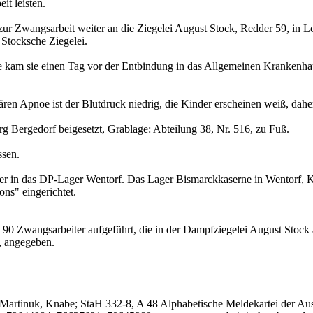
t leisten.
zur Zwangsarbeit weiter an die Ziegelei August Stock, Redder 59, in 
 Stocksche Ziegelei.
e kam sie einen Tag vor der Entbindung in das Allgemeinen Krankenh
ren Apnoe ist der Blutdruck niedrig, die Kinder erscheinen weiß, dah
 Bergedorf beigesetzt, Grablage: Abteilung 38, Nr. 516, zu Fuß.
ssen.
r in das DP-Lager Wentorf. Das Lager Bismarckkaserne in Wentorf, 
ons" eingerichtet.
 90 Zwangsarbeiter aufgeführt, die in der Dampfziegelei August Stock
, angegeben.
 Martinuk, Knabe; StaH 332-8, A 48 Alphabetische Meldekartei der Au