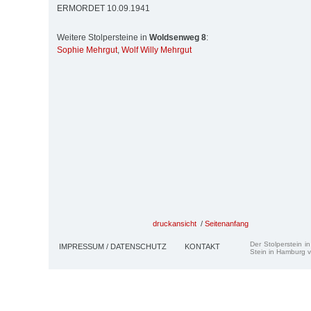
ERMORDET 10.09.1941
Weitere Stolpersteine in
Woldsenweg 8
:
Sophie Mehrgut
,
Wolf Willy Mehrgut
druckansicht
/
Seitenanfang
Der Stolperstein i
IMPRESSUM / DATENSCHUTZ
KONTAKT
Stein in Hamburg v