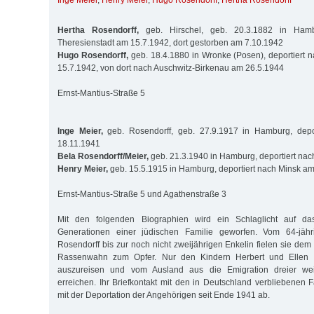
Inge Meier
,
Henry Meier
,
Hugo Rosendorff
,
Hertha Rosendorff
Hertha Rosendorff,
geb. Hirschel, geb. 20.3.1882 in Hambu
Theresienstadt am 15.7.1942, dort gestorben am 7.10.1942
Hugo Rosendorff,
geb. 18.4.1880 in Wronke (Posen), deportiert 
15.7.1942, von dort nach Auschwitz-Birkenau am 26.5.1944
Ernst-Mantius-Straße 5
Inge Meier,
geb. Rosendorff, geb. 27.9.1917 in Hamburg, depo
18.11.1941
Bela Rosendorff/Meier,
geb. 21.3.1940 in Hamburg, deportiert na
Henry Meier,
geb. 15.5.1915 in Hamburg, deportiert nach Minsk a
Ernst-Mantius-Straße 5 und Agathenstraße 3
Mit den folgenden Biographien wird ein Schlaglicht auf da
Generationen einer jüdischen Familie geworfen. Vom 64-jäh
Rosendorff bis zur noch nicht zweijährigen Enkelin fielen sie dem 
Rassenwahn zum Opfer. Nur den Kindern Herbert und Ellen ge
auszureisen und vom Ausland aus die Emigration dreier wei
erreichen. Ihr Briefkontakt mit den in Deutschland verbliebenen F
mit der Deportation der Angehörigen seit Ende 1941 ab.