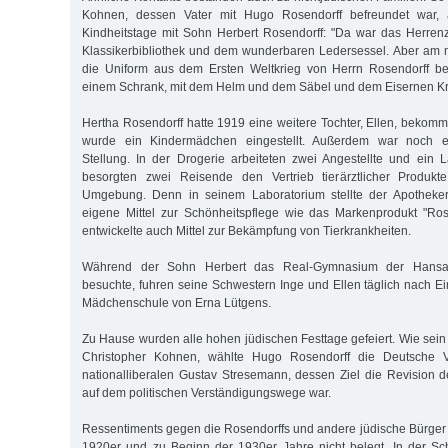
Kohnen, dessen Vater mit Hugo Rosendorff befreundet war,
Kindheitstage mit Sohn Herbert Rosendorff: "Da war das Herren
Klassikerbibliothek und dem wunderbaren Ledersessel. Aber am 
die Uniform aus dem Ersten Weltkrieg von Herrn Rosendorff bee
einem Schrank, mit dem Helm und dem Säbel und dem Eisernen Kr
Hertha Rosendorff hatte 1919 eine weitere Tochter, Ellen, bekomm
wurde ein Kindermädchen eingestellt. Außerdem war noch e
Stellung. In der Drogerie arbeiteten zwei Angestellte und ein L
besorgten zwei Reisende den Vertrieb tierärztlicher Produk
Umgebung. Denn in seinem Laboratorium stellte der Apotheker
eigene Mittel zur Schönheitspflege wie das Markenprodukt "Ro
entwickelte auch Mittel zur Bekämpfung von Tierkrankheiten.
Während der Sohn Herbert das Real-Gymnasium der Hansa-
besuchte, fuhren seine Schwestern Inge und Ellen täglich nach Ei
Mädchenschule von Erna Lütgens.
Zu Hause wurden alle hohen jüdischen Festtage gefeiert. Wie sei
Christopher Kohnen, wählte Hugo Rosendorff die Deutsche V
nationalliberalen Gustav Stresemann, dessen Ziel die Revision de
auf dem politischen Verständigungswege war.
Ressentiments gegen die Rosendorffs und andere jüdische Bürger B
1920er und zu Beginn der 1930er Jahre nicht belegt. In der Sc