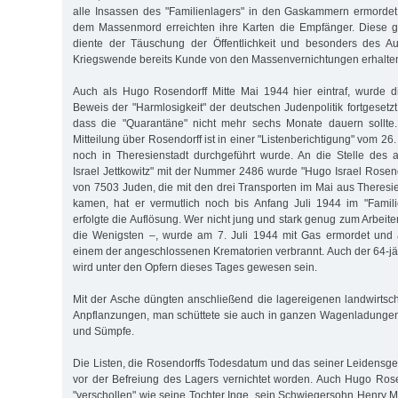
alle Insassen des "Familienlagers" in den Gaskammern ermorde
dem Massenmord erreichten ihre Karten die Empfänger. Diese 
diente der Täuschung der Öffentlichkeit und besonders des Au
Kriegswende bereits Kunde von den Massenvernichtungen erhalten
Auch als Hugo Rosendorff Mitte Mai 1944 hier eintraf, wurde d
Beweis der "Harmlosigkeit" der deutschen Judenpolitik fortgesetz
dass die "Quarantäne" nicht mehr sechs Monate dauern sollte. D
Mitteilung über Rosendorff ist in einer "Listenberichtigung" vom 26
noch in Theresienstadt durchgeführt wurde. An die Stelle des 
Israel Jettkowitz" mit der Nummer 2486 wurde "Hugo Israel Rosendo
von 7503 Juden, die mit den drei Transporten im Mai aus Theresi
kamen, hat er vermutlich noch bis Anfang Juli 1944 im "Famili
erfolgte die Auflösung. Wer nicht jung und stark genug zum Arbei
die Wenigsten –, wurde am 7. Juli 1944 mit Gas ermordet und a
einem der angeschlossenen Krematorien verbrannt. Auch der 64-j
wird unter den Opfern dieses Tages gewesen sein.
Mit der Asche düngten anschließend die lagereigenen landwirtscha
Anpflanzungen, man schüttete sie auch in ganzen Wagenladungen 
und Sümpfe.
Die Listen, die Rosendorffs Todesdatum und das seiner Leidensge
vor der Befreiung des Lagers vernichtet worden. Auch Hugo Rosen
"verschollen" wie seine Tochter Inge, sein Schwiegersohn Henry M