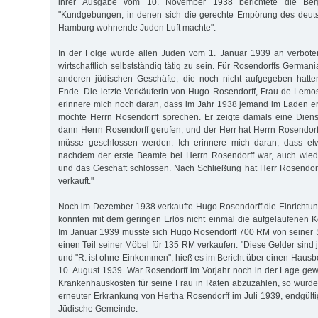
ihrer Ausgabe vom 10. November 1938 berichtete die Berg
"Kundgebungen, in denen sich die gerechte Empörung des deut
Hamburg wohnende Juden Luft machte".
In der Folge wurde allen Juden vom 1. Januar 1939 an verboten
wirtschaftlich selbstständig tätig zu sein. Für Rosendorffs Germani
anderen jüdischen Geschäfte, die noch nicht aufgegeben hatte
Ende. Die letzte Verkäuferin von Hugo Rosendorff, Frau de Lemos,
erinnere mich noch daran, dass im Jahr 1938 jemand im Laden ers
möchte Herrn Rosendorff sprechen. Er zeigte damals eine Diens
dann Herrn Rosendorff gerufen, und der Herr hat Herrn Rosendorf
müsse geschlossen werden. Ich erinnere mich daran, dass etw
nachdem der erste Beamte bei Herrn Rosendorff war, auch wie
und das Geschäft schlossen. Nach Schließung hat Herr Rosendor
verkauft."
Noch im Dezember 1938 verkaufte Hugo Rosendorff die Einrichtu
konnten mit dem geringen Erlös nicht einmal die aufgelaufenen 
Im Januar 1939 musste sich Hugo Rosendorff 700 RM von seiner 
einen Teil seiner Möbel für 135 RM verkaufen. "Diese Gelder sind je
und "R. ist ohne Einkommen", hieß es im Bericht über einen Haus
10. August 1939. War Rosendorff im Vorjahr noch in der Lage ge
Krankenhauskosten für seine Frau in Raten abzuzahlen, so wurde
erneuter Erkrankung von Hertha Rosendorff im Juli 1939, endgültig
Jüdische Gemeinde.