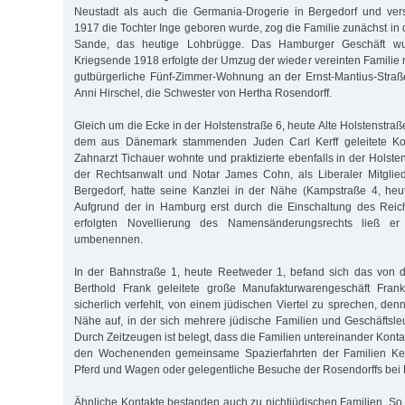
Neustadt als auch die Germania-Drogerie in Bergedorf und vers
1917 die Tochter Inge geboren wurde, zog die Familie zunächst in
Sande, das heutige Lohbrügge. Das Hamburger Geschäft wu
Kriegsende 1918 erfolgte der Umzug der wieder vereinten Familie 
gutbürgerliche Fünf-Zimmer-Wohnung an der Ernst-Mantius-Straß
Anni Hirschel, die Schwester von Hertha Rosendorff.
Gleich um die Ecke in der Holstenstraße 6, heute Alte Holstenstraß
dem aus Dänemark stammenden Juden Carl Kerff geleitete Kond
Zahnarzt Tichauer wohnte und praktizierte ebenfalls in der Holsten
der Rechtsanwalt und Notar James Cohn, als Liberaler Mitglie
Bergedorf, hatte seine Kanzlei in der Nähe (Kampstraße 4, h
Aufgrund der in Hamburg erst durch die Einschaltung des Reic
erfolgten Novellierung des Namensänderungsrechts ließ er
umbenennen.
In der Bahnstraße 1, heute Reetweder 1, befand sich das von 
Berthold Frank geleitete große Manufakturwarengeschäft Fran
sicherlich verfehlt, von einem jüdischen Viertel zu sprechen, denn
Nähe auf, in der sich mehrere jüdische Familien und Geschäftsleu
Durch Zeitzeugen ist belegt, dass die Familien untereinander Konta
den Wochenenden gemeinsame Spazierfahrten der Familien Kerf
Pferd und Wagen oder gelegentliche Besuche der Rosendorffs bei 
Ähnliche Kontakte bestanden auch zu nichtjüdischen Familien. So 