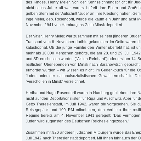
des Kindes, Henry Meier. Von der Kennzeichnungspflicht für Ju
nicht sechs Jahre alt war, vorerst befreit. Ihre Eltern und Groß
gelben Stern mit der Aufschrift "Jude" an ihre Kleidung nähen. Gem
Inge Meier, geb. Rosendorff, wurde die kaum ein Jahr und acht M
November 1941 von Hamburg ins Getto Minsk deportiert.
Der Vater, Henry Meier, war zusammen mit seinem jüngeren Bruder 
Transport vom 8. November dorthin gekommen. Im Getto waren 
katastrophal. Ob die junge Familie den Winter überlebt hat, ist 
mehr als 10.000 Menschen gehörte, die am 28. und 29. Juli 1942 
und SD erschossen wurden ("Aktion Reinhard") oder erst am 14. 
restlichen Überlebenden von Minsk nach Baranowitsch gebracht
ermordet wurden – wir wissen es nicht. Im Gedenkbuch für die Op
Juden unter der nationalsozialistischen Gewaltherrschaft in De
"verschollen in Minsk" verzeichnet.
Hertha und Hugo Rosendorff waren in Hamburg geblieben. Ihre 
nicht auf den Deportationslisten für Riga und Auschwitz. Aber für d
Getto Theresienstadt, im Juli 1942, waren sie vorgesehen. Sie d
Reisegepäck und 100 RM mitnehmen, den Verbleib ihrer restl
Regime bereits am 4. November 1941 geregelt: "Das Vermögen
Juden wird zugunsten des Deutschen Reiches eingezogen."
Zusammen mit 926 anderen jüdischen Mitbürgern wurde das Ehep
Juli 1942 nach Theresienstadt deportiert. Mit ihnen fuhr auch der O