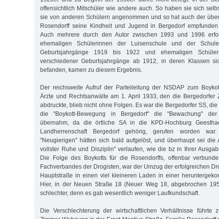
offensichtlich Mitschüler wie andere auch. So haben sie sich sel
sie von anderen Schülern angenommen und so hat auch der übe
Rosendorff seine Kindheit und Jugend in Bergedorf empfunden (
Auch mehrere durch den Autor zwischen 1993 und 1996 erfo
ehemaligen Schülerinnen der Luisenschule und der Schul
Geburtsjahrgänge 1919 bis 1922 und ehemaligen Schüler
verschiedener Geburtsjahrgänge ab 1912, in deren Klassen sic
befanden, kamen zu diesem Ergebnis.
Der reichsweite Aufruf der Parteileitung der NSDAP zum Boykot
Ärzte und Rechtsanwälte am 1. April 1933, den die Bergedorfer Z
abdruckte, blieb nicht ohne Folgen. Es war die Bergedorfer SS, di
die "Boykott-Bewegung in Bergedorf" die "Bewachung" der 
übernahm, da die örtliche SA in die KPD-Hochburg Geestha
Landherrenschaft Bergedorf gehörig, gerufen worden wa
"Neugierigen" hätten sich bald aufgelöst, und überhaupt sei die 
vollster Ruhe und Disziplin" verlaufen, wie die bz in Ihrer Ausgab
Die Folge des Boykotts für die Rosendorffs, offenbar verbun
Fachverbandes der Drogisten, war der Umzug der erfolgreichen Dr
Hauptstraße in einen viel kleineren Laden in einer herunterge
Hier, in der Neuen Straße 18 (Neuer Weg 18, abgebrochen 195
schlechter, denn es gab wesentlich weniger Laufkundschaft.
Die Verschlechterung der wirtschaftlichen Verhältnisse führte