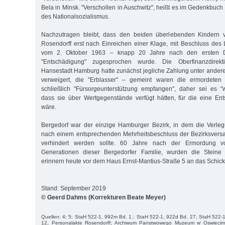
Bela in Minsk. "Verschollen in Auschwitz", heißt es im Gedenkbuch 
des Nationalsozialismus.
Nachzutragen bleibt, dass den beiden überlebenden Kindern
Rosendorff erst nach Einreichen einer Klage, mit Beschluss de
vom 2. Oktober 1963 – knapp 20 Jahre nach den ersten De
"Entschädigung" zugesprochen wurde. Die Oberfinanzdirek
Hansestadt Hamburg hatte zunächst jegliche Zahlung unter ande
verweigert, die "Erblasser" – gemeint waren die ermordeten 
schließlich "Fürsorgeunterstützung empfangen", daher sei es "
dass sie über Wertgegenstände verfügt hätten, für die eine En
wäre.
Bergedorf war der einzige Hamburger Bezirk, in dem die Verleg
nach einem entsprechenden Mehrheitsbeschluss der Bezirksver
verhindert werden sollte. 60 Jahre nach der Ermordung vo
Generationen dieser Bergedorfer Familie, wurden die Steine
erinnern heute vor dem Haus Ernst-Mantius-Straße 5 an das Schick
Stand: September 2019
© Geerd Dahms (Korrekturen Beate Meyer)
Quellen: 4; 5; StaH 522-1, 992m Bd. 1.; StaH 522-1, 922d Bd. 27; StaH 522
12, Personalakte Rosendorff; Archiwum Panstwowego Muzeum w Oswiecimiu