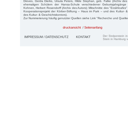
Dreves, Gerda Dierks, Ursula Peters, Hilde Stephan, geb. Falke (Archiv de
ehemaligen Schülern der Hansa-Schule verschiedener Geburtsjahrgänge
Kohnen, Herbert Rosendorff (Archiv des Autors); Mitschnitte des "Erzählcafes
Kooperationsprojekt der Körber-Stiftung – Haus im Park – und des Kultur- &
des Kultur- & Geschichtskontors).
Zur Nummerierung häufig genutzter Quellen siehe Link "Recherche und Quelle
druckansicht
/
Seitenanfang
Der Stolperstein i
IMPRESSUM / DATENSCHUTZ
KONTAKT
Stein in Hamburg v