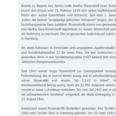
Bereits zu Beginn des Jahres hatte Hertha Rosendorff ihren Sch
Durch den Erlass vom 21. Februar 1939 sich selbst legitimieren
Reich den Juden Edelmetalle und Schmuck. Seit dem 1. Janu
Juden, die keinen "ausgeprägt jüdischen Vornamen" trugen, die
beziehungsweise Sara zudiktiert. Rosendorffs waren nun gezwungen
und Hertha Sara Rosendorff registrieren zu lassen. Wiederholt sa
die Wohnung zu wechseln. Die so genannten Judenhäuser waren au
in Hamburg.
Als letzte Adressen in Eimsbüttel sind angegeben Agathenstraße
und Schäferkampsallee 25 für seine Frau. Sie war inzwischen o
geworden, denn in der Schäferkampsallee 25/27 befand sich ein
Jüdischen Religionsverbandes.
Seit 1940 wurde Hugo Rosendorff zur Zwangsarbeit herange
Fußverletzung, die er sich im Winter zuzog, war er arbeitsunfähig 
seiner Steuerakte erst wieder "ab 2.3.41 in Arbeit". Sei
Wochenverdienst betrug wenig mehr als 32 RM. Aufgrund seine
musste er keine Lohnsteuer entrichten. Bis zum Juli 1941 war er als
mit schwankendem Verdienst" eingestuft, die letzte Eintragung in
23. August 1941.
Inzwischen waren Rosendorffs Großeltern geworden. Ihre Tochter 
1940 eine Tochter Bela in Hamburg geboren. Am 20. April 1941 h