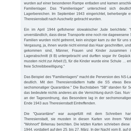
wurden auf einer besonderen Rampe entladen und kamen anschli
Familienlager. Das "Familienlager" unterschied sich deut
Lagerbereichen. Im September 1943 eingerichtet, beherbergte e
Theresienstadt nach Auschwitz gebracht wurden.
Ein im April 1944 geflohener slowakischer Jude berichtete: 
unverständlich, dass diese Transporte eine noch nie dagewesene 
Familien wurden nicht getrennt, kein einziger kam zu der für uns 
Vergasung, ja, ihnen wurde nicht einmal das Haar geschnitten, und
gekommen sind, Männer, Frauen und Kinder zusammen in
Lagerabschnitt (II B) untergebracht und durften sogar ihr Gepäc
mussten nicht zur Arbeit (!), für die Kinder wurde eine Schule … er
freie Schreibbewilligung."
Das Beispiel des "Familienlagers" macht die Perversion des NS-
deutlich. Mit den Theresienstädtern hatte die SS etwas Bes
sechsmonatiger Quarantäne." Die Buchstaben "SB" standen für 
das bedeutete nichts anderes als die Vernichtung durch Gas. Nun 
an der Tagesordnung, das Besondere lag in der sechsmonatigen
Ende 1943 aus Theresienstadt Eintreffenden.
Die "Quarantäne" war ausgefüllt mit dem Schreiben har
Theresienstadt, sie mussten in diesen Karten von ihrem "Wo
"Wohnort" Birkenau berichten. Die letzten Karten schrieben die
1944, vordatiert auf den 25. bis 27. März. In der Nacht vom 8. auf 