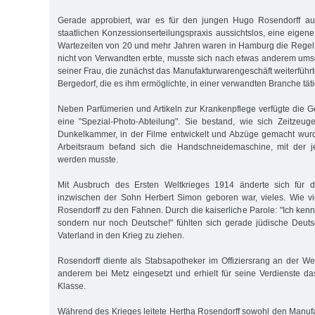
Gerade approbiert, war es für den jungen Hugo Rosendorff aufg
staatlichen Konzessionserteilungspraxis aussichtslos, eine eigen
Wartezeiten von 20 und mehr Jahren waren in Hamburg die Regel
nicht von Verwandten erbte, musste sich nach etwas anderem ums
seiner Frau, die zunächst das Manufakturwarengeschäft weiterführt
Bergedorf, die es ihm ermöglichte, in einer verwandten Branche tät
Neben Parfümerien und Artikeln zur Krankenpflege verfügte die 
eine "Spezial-Photo-Abteilung". Sie bestand, wie sich Zeitzeug
Dunkelkammer, in der Filme entwickelt und Abzüge gemacht wurd
Arbeitsraum befand sich die Handschneidemaschine, mit der j
werden musste.
Mit Ausbruch des Ersten Weltkrieges 1914 änderte sich für d
inzwischen der Sohn Herbert Simon geboren war, vieles. Wie vi
Rosendorff zu den Fahnen. Durch die kaiserliche Parole: "Ich ken
sondern nur noch Deutsche!" fühlten sich gerade jüdische Deutsc
Vaterland in den Krieg zu ziehen.
Rosendorff diente als Stabsapotheker im Offiziersrang an der Wes
anderem bei Metz eingesetzt und erhielt für seine Verdienste da
Klasse.
Während des Krieges leitete Hertha Rosendorff sowohl den Manuf