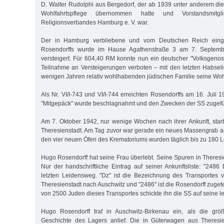
D. Walter Rudolphi aus Bergedorf, der ab 1939 unter anderem die
Wohlfahrtspflege übernommen hatte und Vorstandsmitg
Religionsverbandes Hamburg e. V. war.
Der in Hamburg verbliebene und vom Deutschen Reich eing
Rosendorffs wurde im Hause Agathenstraße 3 am 7. Septemb
versteigert. Für 604,40 RM konnte nun ein deutscher "Volksgeno
Teilnahme an Versteigerungen verboten – mit den letzten Habseli
wenigen Jahren relativ wohlhabenden jüdischen Familie seine Woh
Als Nr. VI/I-743 und VI/I-744 erreichten Rosendorffs am 16. Juli 1
"Mitgepäck" wurde beschlagnahmt und den Zwecken der SS zugefü
Am 7. Oktober 1942, nur wenige Wochen nach ihrer Ankunft, star
Theresienstadt. Am Tag zuvor war gerade ein neues Massengrab a
den vier neuen Öfen des Krematoriums wurden täglich bis zu 180 L
Hugo Rosendorff hat seine Frau überlebt. Seine Spuren in Theresie
Nur der handschriftliche Eintrag auf seiner Ankunftsliste: "2486
letzten Leidensweg. "Dz" ist die Bezeichnung des Transportes
Theresienstadt nach Auschwitz und "2486" ist die Rosendorff zuget
von 2500 Juden dieses Transportes schickte ihn die SS auf seine le
Hugo Rosendorff traf in Auschwitz-Birkenau ein, als die grö
Geschichte des Lagers anlief. Die in Güterwagen aus Theres