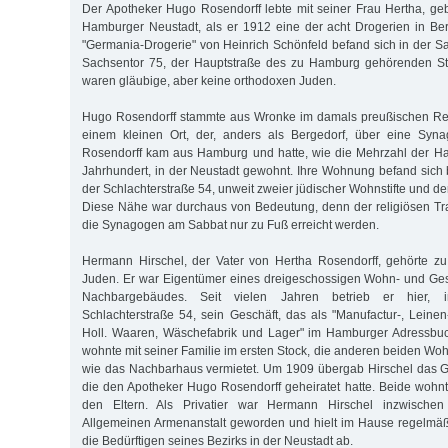
Der Apotheker Hugo Rosendorff lebte mit seiner Frau Hertha, geb
Hamburger Neustadt, als er 1912 eine der acht Drogerien in Be
"Germania-Drogerie" von Heinrich Schönfeld befand sich in der S
Sachsentor 75, der Hauptstraße des zu Hamburg gehörenden St
waren gläubige, aber keine orthodoxen Juden.
Hugo Rosendorff stammte aus Wronke im damals preußischen Re
einem kleinen Ort, der, anders als Bergedorf, über eine Syna
Rosendorff kam aus Hamburg und hatte, wie die Mehrzahl der H
Jahrhundert, in der Neustadt gewohnt. Ihre Wohnung befand sich
der Schlachterstraße 54, unweit zweier jüdischer Wohnstifte und 
Diese Nähe war durchaus von Bedeutung, denn der religiösen Trad
die Synagogen am Sabbat nur zu Fuß erreicht werden.
Hermann Hirschel, der Vater von Hertha Rosendorff, gehörte 
Juden. Er war Eigentümer eines dreigeschossigen Wohn- und Ge
Nachbargebäudes. Seit vielen Jahren betrieb er hier, 
Schlachterstraße 54, sein Geschäft, das als "Manufactur-, Leinen
Holl. Waaren, Wäschefabrik und Lager" im Hamburger Adressbuc
wohnte mit seiner Familie im ersten Stock, die anderen beiden 
wie das Nachbarhaus vermietet. Um 1909 übergab Hirschel das Ge
die den Apotheker Hugo Rosendorff geheiratet hatte. Beide wohnt
den Eltern. Als Privatier war Hermann Hirschel inzwischen 
Allgemeinen Armenanstalt geworden und hielt im Hause regelmäß
die Bedürftigen seines Bezirks in der Neustadt ab.