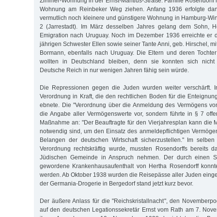
Zimmer-Wohnung in der Ernst-Mantius-Straße. Familie Rosendorff m
Wohnung am Reinbeker Weg ziehen. Anfang 1936 erfolgte da
vermutlich noch kleinere und günstigere Wohnung in Hamburg-Wi
2 (Jarrestadt). Im März desselben Jahres gelang dem Sohn, He
Emigration nach Uruguay. Noch im Dezember 1936 erreichte er d
jährigen Schwester Ellen sowie seiner Tante Anni, geb. Hirschel,
Bormann, ebenfalls nach Uruguay. Die Eltern und deren Tochter
wollten in Deutschland bleiben, denn sie konnten sich nicht
Deutsche Reich in nur wenigen Jahren fähig sein würde.
Die Repressionen gegen die Juden wurden weiter verschärft. Im
Verordnung in Kraft, die den rechtlichen Boden für die Enteignu
ebnete. Die "Verordnung über die Anmeldung des Vermögens von
die Angabe aller Vermögenswerte vor, sondern führte in § 7 off
Maßnahme an: "Der Beauftragte für den Vierjahresplan kann die 
notwendig sind, um den Einsatz des anmeldepflichtigen Vermöge
Belangen der deutschen Wirtschaft sicherzustellen." Im selbe
Verordnung rechtskräftig wurde, mussten Rosendorffs bereits 
Jüdischen Gemeinde in Anspruch nehmen. Der durch einen Sc
gewordene Krankenhausaufenthalt von Hertha Rosendorff konnte 
werden. Ab Oktober 1938 wurden die Reisepässe aller Juden ein
der Germania-Drogerie in Bergedorf stand jetzt kurz bevor.
Der äußere Anlass für die "Reichskristallnacht", den Novemberpo
auf den deutschen Legationssekretär Ernst vom Rath am 7. Nove