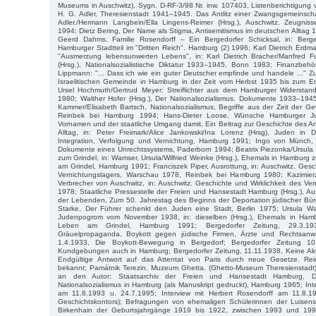
Museums in Auschwitz), Sygn. D-RF-3/98 Nr. inw. 107403, Listenberichtigung
H. G. Adler, Theresienstadt 1941–1945. Das Antlitz einer Zwangsgemeinsch
Adler./Hermann Langbein/Ella Lingens-Reimer (Hrsg.), Auschwitz. Zeugni
1994; Dietz Bering, Der Name als Stigma, Antisemitismus im deutschen Alltag 
Geerd Dahms, Familie Rosendorff – Ein Bergedorfer Schicksal, in: Berged
Hamburger Stadtteil im "Dritten Reich". Hamburg (2) 1996; Karl Dietrich Erd
"Ausmerzung lebensunwerten Lebens", in: Karl Dietrich Bracher/Manfred 
(Hrsg.), Nationalsozialistische Diktatur 1933–1945, Bonn 1983; Finanzbeh
Lippmann: "... Dass ich wie ein guter Deutscher empfinde und handele ..." Z
Israelitischen Gemeinde in Hamburg in der Zeit vom Herbst 1935 bis zum
Ursel Hochmuth/Gertrud Meyer: Streiflichter aus dem Hamburger Widerstan
1980; Walther Hofer (Hrsg.), Der Nationalsozialismus. Dokumente 1933–1945
Kammer/Elisabeth Bartsch, Nationalsozialismus, Begriffe aus der Zeit der G
Reinbek bei Hamburg 1994; Hans-Dieter Loose, Wünsche Hamburger J
Vornamen und der staatliche Umgang damit, Ein Beitrag zur Geschichte des A
Alltag, in: Peter Freimark/Alice Jankowski/Ina Lorenz (Hrsg), Juden in 
Integration, Verfolgung und Vernichtung, Hamburg 1991; Ingo von Münch,
Dokumente eines Unrechtssystems, Paderborn 1994; Beatrix Piezonka/Ursula
zum Grindel, in: Wamser, Ursula/Wilfried Weinke (Hrsg.), Ehemals in Hamburg
am Grindel, Hamburg 1991; Franciszek Piper, Ausrottung, in: Auschwitz. Gesch
Vernichtungslagers, Warschau 1978, Reinbek bei Hamburg 1980; Kazimier
Verbrecher von Auschwitz, in: Auschwitz. Geschichte und Wirklichkeit des Ve
1978; Staatliche Pressestelle der Freien und Hansestadt Hamburg (Hrsg.), 
der Lebenden, Zum 50. Jahrestag des Beginns der Deportation jüdischer Bü
Starke, Der Führer schenkt den Juden eine Stadt, Berlin 1975; Ursula Wa
Judenpogrom vom November 1938, in: dieselben (Hrsg.), Ehemals in Ham
Leben am Grindel, Hamburg 1991; Bergedorfer Zeitung, 29.3.1
Gräuelpropaganda, Boykott gegen jüdische Firmen, Ärzte und Rechtsanwäl
1.4.1933, Die Boykott-Bewegung in Bergedorf; Bergedorfer Zeitung 10.
Kundgebungen auch in Hamburg; Bergedorfer Zeitung, 11.11.1938, Keine A
Endgültige Antwort auf das Attentat von Paris durch neue Gesetze. Reic
bekannt; Památnik Terezin, Muzeum Ghetta. (Ghetto-Museum Theresienstadt
an den Autor; Staatsarchiv der Freien und Hansestadt Hamburg, D
Nationalsozialismus in Hamburg (als Manuskript gedruckt), Hamburg 1965; Int
am 11.8.1993 u. 24.7.1995; Interview mit Herbert Rosendorff am 11.8.19
Geschichtskontors); Befragungen von ehemaligen Schülerinnen der Luisen
Birkenhain der Geburtsjahrgänge 1919 bis 1922, zwischen 1993 und 199