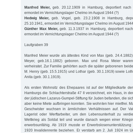
Manfred Meier,
geb. 20.12.1909 in Hamburg, deportiert nach
ermordet im Vernichtungslager Chelmo im August 1944 (?)
Hedwig Meier,
geb. Vogel, geb. 23.2.1908 in Hamburg, depo
25.10.1941, ermordet im Vernichtungslager Chelmo im August 1944
Günther Max Meier,
geb. 11.3.1937 in Hamburg, deportiert nac
ermordet im Vernichtungslager Chelmo im August 1944 (?)
Laufgraben 39
Manfred Meier wurde als ältestes Kind von Max (geb. 24.4.1882
Meyer, geb.16.1.1882) geboren. Max und Rosa Meier waren
verheiratet. Zur Familie gehörten auch die später geborenen beid
M. Henry (geb. 15.5.1915) und Lothar (geb. 30.1.1919) sowie Loth
Anita (geb. 30.1.1919).
Als ersten Wohnsitz des Ehepaares ist auf der Mitgliedkarte d
Hamburgs die Schlachterstraße 47 II verzeichnet, ein Haus, in 
der jüdischen Lazarus-Gumpel-Stiftung für Juden befanden, die sic
aber keine Miete aufbringen konnten. Sie wohnten hier mietfrei. 
Geschwister wuchsen in ärmlichsten Verhältnissen auf. Der Vat
Lagerist oder Werftarbeiter, um den Lebensunterhalt zu verd
Weltkrieg als Soldat teil und wurde danach wegen einer Kriegs
erwerbsunfähig. Ab 1919 musste er Erwerbslosenunterstützung
1920 Invalidenrente beziehen. Er verstarb am 2. Juli 1924 im U