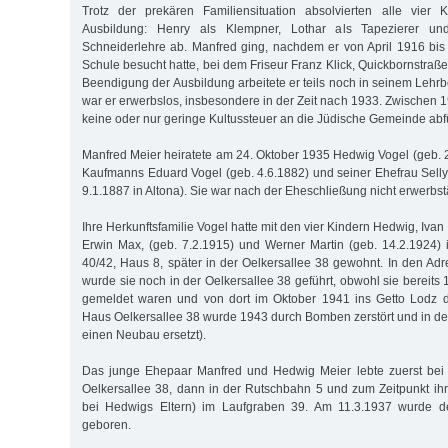
Trotz der prekären Familiensituation absolvierten alle vier K
Ausbildung: Henry als Klempner, Lothar als Tapezierer un
Schneiderlehre ab. Manfred ging, nachdem er von April 1916 bi
Schule besucht hatte, bei dem Friseur Franz Klick, Quickbornstraße
Beendigung der Ausbildung arbeitete er teils noch in seinem Lehrbe
war er erwerbslos, insbesondere in der Zeit nach 1933. Zwischen 
keine oder nur geringe Kultussteuer an die Jüdische Gemeinde abf
Manfred Meier heiratete am 24. Oktober 1935 Hedwig Vogel (geb. 2
Kaufmanns Eduard Vogel (geb. 4.6.1882) und seiner Ehefrau Selly,
9.1.1887 in Altona). Sie war nach der Eheschließung nicht erwerbstä
Ihre Herkunftsfamilie Vogel hatte mit den vier Kindern Hedwig, Ivan
Erwin Max, (geb. 7.2.1915) und Werner Martin (geb. 14.2.1924) 
40/42, Haus 8, später in der Oelkersallee 38 gewohnt. In den A
wurde sie noch in der Oelkersallee 38 geführt, obwohl sie bereit
gemeldet waren und von dort im Oktober 1941 ins Getto Lodz d
Haus Oelkersallee 38 wurde 1943 durch Bomben zerstört und in d
einen Neubau ersetzt).
Das junge Ehepaar Manfred und Hedwig Meier lebte zuerst bei 
Oelkersallee 38, dann in der Rutschbahn 5 und zum Zeitpunkt ihr
bei Hedwigs Eltern) im Laufgraben 39. Am 11.3.1937 wurde 
geboren.