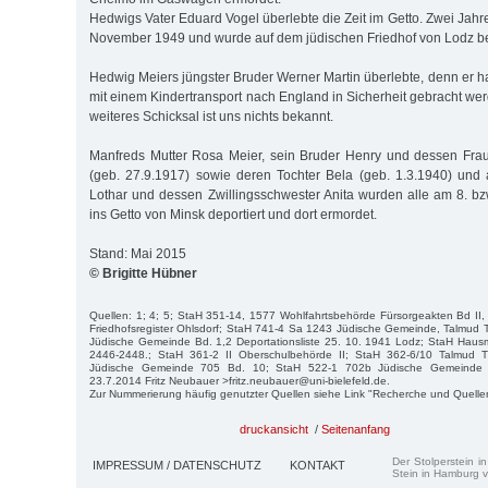
Hedwigs Vater Eduard Vogel überlebte die Zeit im Getto. Zwei Jahre
November 1949 und wurde auf dem jüdischen Friedhof von Lodz be
Hedwig Meiers jüngster Bruder Werner Martin überlebte, denn er 
mit einem Kindertransport nach England in Sicherheit gebracht we
weiteres Schicksal ist uns nichts bekannt.
Manfreds Mutter Rosa Meier, sein Bruder Henry und dessen Frau
(geb. 27.9.1917) sowie deren Tochter Bela (geb. 1.3.1940) und
Lothar und dessen Zwillingsschwester Anita wurden alle am 8. 
ins Getto von Minsk deportiert und dort ermordet.
Stand: Mai 2015
© Brigitte Hübner
Quellen: 1; 4; 5; StaH 351-14, 1577 Wohlfahrtsbehörde Fürsorgeakten Bd II, 
Friedhofsregister Ohlsdorf; StaH 741-4 Sa 1243 Jüdische Gemeinde, Talmud 
Jüdische Gemeinde Bd. 1,2 Deportationsliste 25. 10. 1941 Lodz; StaH Hausmel
2446-2448.; StaH 361-2 II Oberschulbehörde II; StaH 362-6/10 Talmud 
Jüdische Gemeinde 705 Bd. 10; StaH 522-1 702b Jüdische Gemeinde Hei
23.7.2014 Fritz Neubauer >fritz.neubauer@uni-bielefeld.de.
Zur Nummerierung häufig genutzter Quellen siehe Link "Recherche und Quelle
druckansicht
/
Seitenanfang
Der Stolperstein i
IMPRESSUM / DATENSCHUTZ
KONTAKT
Stein in Hamburg v