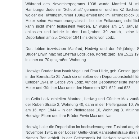
Während des Novemberpogroms 1938 wurde Manfred M. mit
Hamburger Juden in "Schutzhaft" genommen und ins KZ Sachse
wo der die Häftlingsnummer 10862 erhielt und im Häftlingsblock 38
Meier seine Auswanderungsabsicht bei der Entlassung schriftli
kann nicht mehr festgestellt werden. Er wurde am 17. Janu
entlassen und kehrte in den Laufgraben 39 zurück, seine le
Deportation am 25. Oktober 1941 ins Getto von Lodz.
Dort lebten inzwischen Manfred, Hedwig und der 4½-jährige 
Bruder Erwin Max mit Ehefrau Lotte, geb. Koretz (geb. am 15.12.1
in einer ca. 70 qm großen Wohnung.
Hedwigs Bruder Ivan Isaak Vogel und Frau Hilde, geb. Gerson (ge
in der Bornstraße 25. Auch sie erhielten den Deportationsbefehl f
Oktober 1941 in Gettos von Lodz. Auf der Deportationsliste ste
Meier und Günther Max unter den Nummern 621, 622 und 623.
Im Getto Lodz erhielten Manfred, Hedwig und Günther Max zunäc
der Ruben Straße 2, Wohnung 40, dann in der Pfeffergasse 10, W
am 16. April 1944 – in der Pfeffergasse 10, Wohnung 3. Mit i
Hedwigs Eltern und ihre Brüder Erwin Max und Ivan.
Hedwig hatte die Deportation im hochschwangeren Zustand anget
November 1941 in der Lodzer Getto-Klinik Hanseatenstraße ihren
Namen Berl erhielt. In der Gettochronik ist Hedwig sowohl als