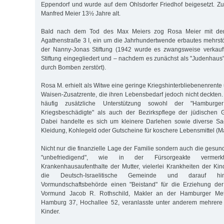
Eppendorf und wurde auf dem Ohlsdorfer Friedhof beigesetzt. Z
Manfred Meier 13½ Jahre alt.
Bald nach dem Tod des Max Meiers zog Rosa Meier mit den 
Agathenstraße 3 I, ein um die Jahrhundertwende erbautes mehrst
der Nanny-Jonas Stiftung (1942 wurde es zwangsweise verkauft,
Stiftung eingegliedert und – nachdem es zunächst als "Judenhaus
durch Bomben zerstört).
Rosa M. erhielt als Witwe eine geringe Kriegshinterbliebenenrente 
Waisen-Zusatzrente, die ihren Lebensbedarf jedoch nicht deckten.
häufig zusätzliche Unterstützung sowohl der "Hamburger W
Kriegsbeschädigte" als auch der Bezirkspflege der jüdischen
Dabei handelte es sich um kleinere Darlehen sowie diverse Sac
Kleidung, Kohlegeld oder Gutscheine für koschere Lebensmittel (M
Nicht nur die finanzielle Lage der Familie sondern auch die gesund
"unbefriedigend", wie in der Fürsorgeakte vermer
Krankenhausaufenthalte der Mutter, vielerlei Krankheiten der Kin
die Deutsch-Israelitische Gemeinde und darauf hi
Vormundschaftsbehörde einen "Beistand" für die Erziehung der 
Vormund Jacob R. Rothschild, Makler an der Hamburger Meta
Hamburg 37, Hochallee 52, veranlasste unter anderem mehrere K
Kinder.