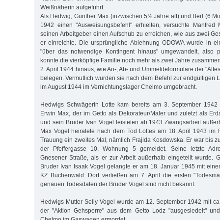
Weißnäherin aufgeführt.
Als Hedwig, Günther Max (inzwischen 5½ Jahre alt) und Berl (6 Mon
1942 einen "Ausweisungsbefehl" erhielten, versuchte Manfred 
seinen Arbeitgeber einen Aufschub zu erreichen, wie aus zwei Ge
er einreichte. Die ursprüngliche Ablehnung ODOWA wurde in ei
"über das notwendige Kontingent hinaus" umgewandelt, also p
konnte die vierköpfige Familie noch mehr als zwei Jahre zusammen
2. April 1944 hinaus, wie An-, Ab- und Ummeldeformulare der "Älte
belegen. Vermutlich wurden sie nach dem Befehl zur endgültigen L
im August 1944 im Vernichtungslager Chelmo umgebracht.
Hedwigs Schwägerin Lotte kam bereits am 3. September 1942
Erwin Max, der im Getto als Dekorateur/Maler und zuletzt als Erda
und sein Bruder Ivan Vogel leisteten ab 1943 Zwangsarbeit außer
Max Vogel heiratete nach dem Tod Lottes am 18. April 1943 im 
Trauung ein zweites Mal, nämlich Frajida Kosdowska. Er war bis z
der Pfeffergasse 10, Wohnung 5 gemeldet. Seine letzte Adre
Gnesener Straße, als er zur Arbeit außerhalb eingeteilt wurde
Bruder Ivan Isaak Vogel gelangte er am 18. Januar 1945 mit eine
KZ Buchenwald. Dort verließen am 7. April die ersten "Todesmä
genauen Todesdaten der Brüder Vogel sind nicht bekannt.
Hedwigs Mutter Selly Vogel wurde am 12. September 1942 mit ca
der "Aktion Gehsperre" aus dem Getto Lodz "ausgesiedelt" und
Chelmo im Gaswagen ermordet.