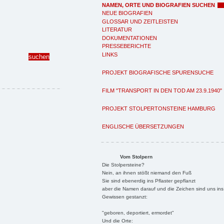
NAMEN, ORTE UND BIOGRAFIEN SUCHEN
NEUE BIOGRAFIEN
GLOSSAR UND ZEITLEISTEN
LITERATUR
DOKUMENTATIONEN
PRESSEBERICHTE
LINKS
PROJEKT BIOGRAFISCHE SPURENSUCHE
FILM "TRANSPORT IN DEN TOD AM 23.9.1940"
PROJEKT STOLPERTONSTEINE HAMBURG
ENGLISCHE ÜBERSETZUNGEN
Vom Stolpern
Die Stolpersteine?
Nein, an ihnen stößt niemand den Fuß
Sie sind ebenerdig ins Pflaster gepflanzt
aber die Namen darauf und die Zeichen sind uns ins
Gewissen gestanzt:
"geboren, deportiert, ermordet"
Und die Orte: