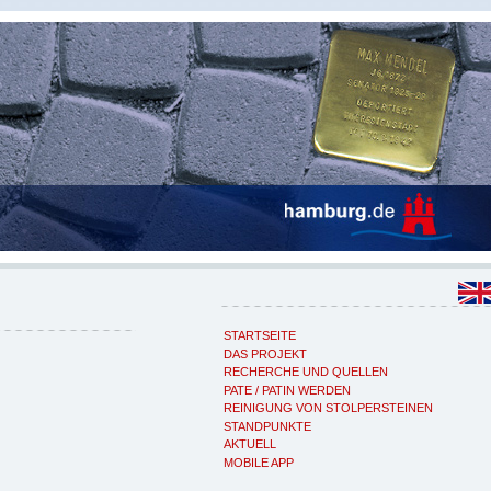
STARTSEITE
DAS PROJEKT
RECHERCHE UND QUELLEN
PATE / PATIN WERDEN
REINIGUNG VON STOLPERSTEINEN
STANDPUNKTE
AKTUELL
MOBILE APP