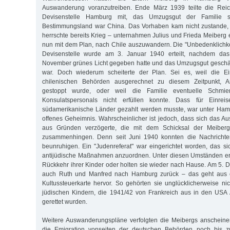
Auswanderung voranzutreiben. Ende März 1939 teilte die Reic
Devisenstelle Hamburg mit, das Umzugsgut der Familie s
Bestimmungsland war China. Das Vorhaben kam nicht zustande,
herrschte bereits Krieg – unternahmen Julius und Frieda Meiberg 
nun mit dem Plan, nach Chile auszuwandern. Die "Unbedenklichk
Devisenstelle wurde am 3. Januar 1940 erteilt, nachdem da
November grünes Licht gegeben hatte und das Umzugsgut geschät
war. Doch wiederum scheiterte der Plan. Sei es, weil die 
chilenischen Behörden ausgerechnet zu diesem Zeitpunkt, A
gestoppt wurde, oder weil die Familie eventuelle Schmier
Konsulatspersonals nicht erfüllen konnte. Dass für Einreis
südamerikanische Länder gezahlt werden musste, war unter Ham
offenes Geheimnis. Wahrscheinlicher ist jedoch, dass sich das
aus Gründen verzögerte, die mit dem Schicksal der Meiberg-
zusammenhingen. Denn seit Juni 1940 konnten die Nachrichte
beunruhigen. Ein "Judenreferat" war eingerichtet worden, das si
antijüdische Maßnahmen anzuordnen. Unter diesen Umständen erw
Rückkehr ihrer Kinder oder holten sie wieder nach Hause. Am 5.
auch Ruth und Manfred nach Hamburg zurück – das geht aus e
Kultussteuerkarte hervor. So gehörten sie unglücklicherweise ni
jüdischen Kindern, die 1941/42 von Frankreich aus in den US
gerettet wurden.
Weitere Auswanderungspläne verfolgten die Meibergs anscheine
die Emigration vonseiten der deutschen Behörden noch bis 