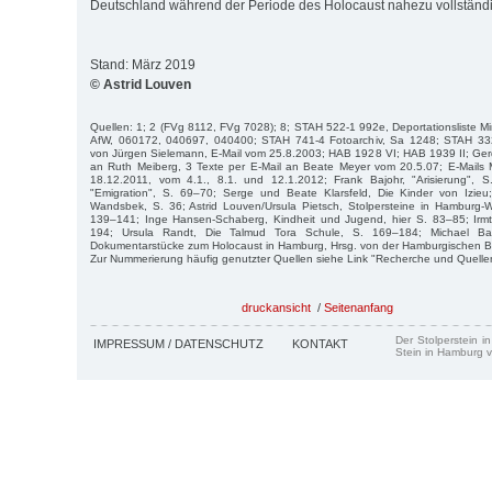
Deutschland während der Periode des Holocaust nahezu vollständ
Stand: März 2019
© Astrid Louven
Quellen: 1; 2 (FVg 8112, FVg 7028); 8; STAH 522-1 992e, Deportationsliste M
AfW, 060172, 040697, 040400; STAH 741-4 Fotoarchiv, Sa 1248; STAH 33
von Jürgen Sielemann, E-Mail vom 25.8.2003; HAB 1928 VI; HAB 1939 II; Ger
an Ruth Meiberg, 3 Texte per E-Mail an Beate Meyer vom 20.5.07; E-Mails
18.12.2011, vom 4.1., 8.1. und 12.1.2012; Frank Bajohr, "Arisierung", 
"Emigration", S. 69–70; Serge und Beate Klarsfeld, Die Kinder von Izieu
Wandsbek, S. 36; Astrid Louven/Ursula Pietsch, Stolpersteine in Hamburg
139–141; Inge Hansen-Schaberg, Kindheit und Jugend, hier S. 83–85; Irmtra
194; Ursula Randt, Die Talmud Tora Schule, S. 169–184; Michael Bat
Dokumentarstücke zum Holocaust in Hamburg, Hrsg. von der Hamburgischen Bü
Zur Nummerierung häufig genutzter Quellen siehe Link "Recherche und Quelle
druckansicht
/
Seitenanfang
Der Stolperstein i
IMPRESSUM / DATENSCHUTZ
KONTAKT
Stein in Hamburg v