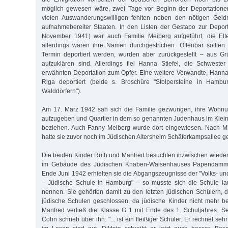
möglich gewesen wäre, zwei Tage vor Beginn der Deportation
vielen Auswanderungswilligen fehlten neben den nötigen Geldm
aufnahmebereiter Staaten. In den Listen der Gestapo zur Depor
November 1941) war auch Familie Meiberg aufgeführt, die Elt
allerdings waren ihre Namen durchgestrichen. Offenbar sollten
Termin deportiert werden, wurden aber zurückgestellt – aus Gr
aufzuklären sind. Allerdings fiel Hanna Stiefel, die Schweste
erwähnten Deportation zum Opfer. Eine weitere Verwandte, Hann
Riga deportiert (beide s. Broschüre "Stolpersteine in Hamb
Walddörfern").
Am 17. März 1942 sah sich die Familie gezwungen, ihre Wohnun
aufzugeben und Quartier in dem so genannten Judenhaus im Klei
beziehen. Auch Fanny Meiberg wurde dort eingewiesen. Nach M
hatte sie zuvor noch im Jüdischen Altersheim Schäferkampsallee ge
Die beiden Kinder Ruth und Manfred besuchten inzwischen wieder d
im Gebäude des Jüdischen Knaben-Waisenhauses Papendamm 3
Ende Juni 1942 erhielten sie die Abgangszeugnisse der "Volks- un
– Jüdische Schule in Hamburg" – so musste sich die Schule l
nennen. Sie gehörten damit zu den letzten jüdischen Schülern, 
jüdische Schulen geschlossen, da jüdische Kinder nicht mehr be
Manfred verließ die Klasse G 1 mit Ende des 1. Schuljahres. S
Cohn schrieb über ihn: "... ist ein fleißiger Schüler. Er rechnet se