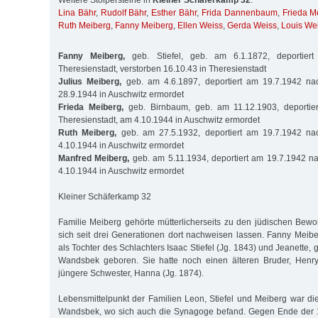
Weitere Stolpersteine in
Kleiner Schäferkamp 32
:
Lina Bähr
,
Rudolf Bähr
,
Esther Bähr
,
Frida Dannenbaum
,
Frieda M
Ruth Meiberg
,
Fanny Meiberg
,
Ellen Weiss
,
Gerda Weiss
,
Louis We
Fanny Meiberg,
geb. Stiefel, geb. am 6.1.1872, deportier
Theresienstadt, verstorben 16.10.43 in Theresienstadt
Julius Meiberg,
geb. am 4.6.1897, deportiert am 19.7.1942 na
28.9.1944 in Auschwitz ermordet
Frieda Meiberg,
geb. Birnbaum, geb. am 11.12.1903, deportie
Theresienstadt, am 4.10.1944 in Auschwitz ermordet
Ruth Meiberg,
geb. am 27.5.1932, deportiert am 19.7.1942 na
4.10.1944 in Auschwitz ermordet
Manfred Meiberg,
geb. am 5.11.1934, deportiert am 19.7.1942 n
4.10.1944 in Auschwitz ermordet
Kleiner Schäferkamp 32
Familie Meiberg gehörte mütterlicherseits zu den jüdischen Be
sich seit drei Generationen dort nachweisen lassen. Fanny Mei
als Tochter des Schlachters Isaac Stiefel (Jg. 1843) und Jeanette, 
Wandsbek geboren. Sie hatte noch einen älteren Bruder, Henry
jüngere Schwester, Hanna (Jg. 1874).
Lebensmittelpunkt der Familien Leon, Stiefel und Meiberg war di
Wandsbek, wo sich auch die Synagoge befand. Gegen Ende der 1