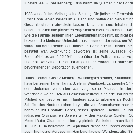
Klosterallee 67 (bei Isenberg). 1939 nahm sie Quartier in der Grind
1938 verlor Julius Meiberg seine Stellung. Die jüdischen Firmeni
Ernst Cohn lebten bereits im Ausland und hatten den Verkauf ihr
Geschäftsführerin abwickeln lassen. Nachdem neue Inhaber 
hatten, mussten alle jüdischen Angestellten etwa im Oktober 1938
Wie die Familie seitdem ihren Lebensunterhalt bestritt, ist nicht 
bezogen die Meibergs Unterstützungsleistungen der jüdischen Woh
wurde auf dem Friedhof der Jüdischen Gemeinde in Ohlsdorf besc
bestattet war. Aktenkundig geworden ist seine Aussage, d
Friedhofsbüros am 1.12.1941 gegenüber der Polizei machte. Auf 
Friedhofs war Albert Hirsch tot aufgefunden worden. Er hatte sic
bevorstehenden Deportation zu entgehen.
Julius’ Bruder Gustav Meiberg, Weltkriegsteilnehmer, Kaufmann
hatte bei seiner Tante Hanna Stiefel in Wandsbek, Langereihe 57,
dem Judentum verbunden war, zeigt seine Mitarbeit in der
Wandsbek, wo er 1926 als Gemeindevertreter fungierte und bis A
Mitglied war, bevor er nach Hamburg zog. Er arbeitete als Koch
Schiffen des Norddeutschen Lloyd, die von Bremerhaven nach 
nahm er mit Charlotte Gabel, seiner späteren Ehefrau, in Pa
jüdischen Olympischen Spielen teil – den Makabiya Spielen: Gu
Meter-Läufer, Charlotte als Hockeyspielerin. Sie kehrten nach Ha
10. Juni 1934 heirateten. Im September desselben Jahres wander
aus. Ihre letzte Adresse in Hamburg lautete Wendenstraße 33