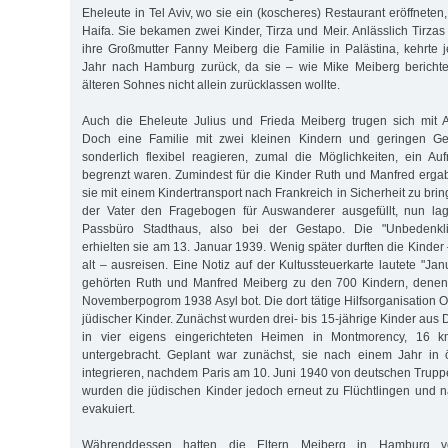
Eheleute in Tel Aviv, wo sie ein (koscheres) Restaurant eröffnet
Haifa. Sie bekamen zwei Kinder, Tirza und Meir. Anlässlich Tirza
ihre Großmutter Fanny Meiberg die Familie in Palästina, kehrte
Jahr nach Hamburg zurück, da sie – wie Mike Meiberg berichtet
älteren Sohnes nicht allein zurücklassen wollte.
Auch die Eheleute Julius und Frieda Meiberg trugen sich mit
Doch eine Familie mit zwei kleinen Kindern und geringen Gel
sonderlich flexibel reagieren, zumal die Möglichkeiten, ein A
begrenzt waren. Zumindest für die Kinder Ruth und Manfred ergab
sie mit einem Kindertransport nach Frankreich in Sicherheit zu bri
der Vater den Fragebogen für Auswanderer ausgefüllt, nun la
Passbüro Stadthaus, also bei der Gestapo. Die "Unbedenklic
erhielten sie am 13. Januar 1939. Wenig später durften die Kinder
alt – ausreisen. Eine Notiz auf der Kultussteuerkarte lautete "Jan
gehörten Ruth und Manfred Meiberg zu den 700 Kindern, denen
Novemberpogrom 1938 Asyl bot. Die dort tätige Hilfsorganisation 
jüdischer Kinder. Zunächst wurden drei- bis 15-jährige Kinder aus
in vier eigens eingerichteten Heimen in Montmorency, 16 k
untergebracht. Geplant war zunächst, sie nach einem Jahr in ö
integrieren, nachdem Paris am 10. Juni 1940 von deutschen Trupp
wurden die jüdischen Kinder jedoch erneut zu Flüchtlingen und 
evakuiert.
Währenddessen hatten die Eltern Meiberg in Hamburg ve