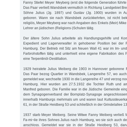
Fanny Stiefel Meyer Meyberg (erst die folgende Generation führ
Das Paar verließ Wandsbek vermutlich in Richtung Landgebiet Br
Söhne Julius (Jg. 1897) und Gustav (Jg. 1900) wurden in 
geboren. Wann sie nach Wandsbek zurückkehrten, ist nicht bek
religiös, Meyer Meyberg war nach Angaben des Enkels (Meir) Mike 
Lehrer an jüdischen (Religions-)Schulen tätig.
Der ältere Sohn Julius arbeitete als Handlungsgehilfe und Konto
Expedient und Lagerverwalter in gehobener Position bei der 
Hamburg. Der Betrieb mit Sitz am Neuen Wall 41 war im Im- und
Farbrohstoffen tätig und unterhielt eine eigene Fabrikation des
eine Terpentinöl-Destillation.
1929 heiratete Julius Meiberg die 1903 in Hannover geborene F
Das Paar bezog Quartier in Wandsbek, Langereihe 57, wo auch 
gemeldet war, wechselte 1930 in die Langereihe 47 und verzog no
Hamburg. Hier wurden am 27.5.1932 die Tochter Ruth und a
Manfred geboren. Die Familie war in die Jüdische Gemeinde eing
dem Synagogenverband der Bornplatz-Synagoge angeschlossen
innerhalb Hamburgs mehrmals um und waren laut Kultussteuerkart
61, in der Straße Heidberg 53 und schließlich in der Grindelallee 1
1937 starb Meyer Meiberg. Seine Witwe Fanny Meiberg verließ
Fa-mi¬lie ihres Sohnes Julius nach Hamburg, wo sie sich auch 
anschloss. Gemeldet war sie in der Straße Heidberg 53, dan