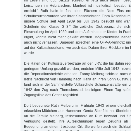
im Lesen sind gut. Diktate schreibt er jetzt auch besser. Bes
Leistungen im Hebräischen. Manfred ist musikalisch begabt. E
erreicht." Ruth hatte in fast allen Fächern die Note Eins err
Schulbesuchs wurden von ihrer Klassenlehrerin Flora Rosenbaum wie 
unsere Schule seit April 1939 bis Juli 1942 besucht und war
Schülerin der Klasse G 3." Die zeitliche Diskrepanz, die si
Einschulung im April 1939 und dem Aufenthalt der Kinder in Fra
ergibt, konnte nicht mehr geklärt werden. Möglicherweise hab
auch nicht verlassen. Dagegen sprechen eine OFP-Aktennotiz un
auf der Kultussteuerkarte, wo auch das Datum ihrer Rückkehr im
wurde.
Die Raten der Kultussteuerbeiträge an den JRV, die bis dahin re
geringem Umfang gezahlt wurden, endeten Mitte Juli 1942. Inzwis
die Deportationsbefehle erhalten. Fanny Meiberg schickte noch e
letzte Nachricht von Hamburg nach Haifa an ihren Sohn Gustav. D
fand sich in der Sammelstelle Volksschule Schanzenstraße ein 
1942 den Zug nach Theresienstadt besteigen. Einen Tag späte
Zugangsliste des Gettos registriert.
Dort begegnete Ruth Meiberg im Frühjahr 1943 einem gleichalt
erkrankten Mädchen aus Hannover. Gerda Steinfeld hat überlebt
an die Familie Meiberg, insbesondere an Ruth bewahrt und für 
Verfügung gestellt. Ihre Aufzeichnungen legen Zeugnis ab v
Begegnung an einem trostlosen Ort. Sie werfen auch ein Schlagl