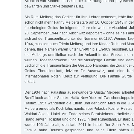
Situation von Kindern im Getto, die trotz Hungers und physisch
bewahrten und Stärke zeigten (s. u.).
Als Ruth Meiberg das Gedicht für ihre Lehrer verfasste, lebte ihr
schon nicht mehr. Fanny Meiberg starb am 16. Oktober 1943 in de
überbelegten Gettos. Im folgenden Jahr ein weiterer Abschied: J
28. September 1944 nach Auschwitz deportiert – ohne seine Fam
sich auf der Transportliste unter der Nummer Ek-1197. Wenige Tag
1944, mussten auch Frieda Meiberg und ihre Kinder Ruth und Ma
gehen. Ihre Namen waren unter En-907 bis En-909 registriert. E
die Meibergs unmittelbar nach der Ankunft in den Gaskammern 
wurden. Todesnachweise über die vierköpfige Familie sind dem
Lediglich die Transportlisten der Gestapo Hamburg, die Zugangs- 
Gettos Theresienstadt, letztere für Auschwitz, und eine Kar
Internationalen Roten Kreuz zur Verfügung. Die Familie wurde 
erklärt.
Der 1934 nach Palästina ausgewanderte Gustav Meiberg arbeitet
Schiffskoch auf der Strecke Haifa-New York mit Zwischenstopps i
Halifax. 1957 wanderten die Eltern und der Sohn Mike in die US
Meiberg erneut als Koch tätig, nämlich bei Polack’s Kosher Restau
Waldorf Astoria Hotel. Am Ende seines Berufslebens arbeitete e
Island Jewish Hospital und ging 1971 in den Ruhestand. Er starb 
wurde 106 Jahre alt, sie starb 2011 in Israel. Der Sohn Mike M
Familie habe Deutsch gesprochen und seine Eltern hätten üb