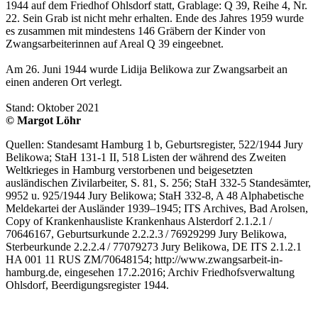
1944 auf dem Friedhof Ohlsdorf statt, Grablage: Q 39, Reihe 4, Nr.
22. Sein Grab ist nicht mehr erhalten. Ende des Jahres 1959 wurde
es zusammen mit mindestens 146 Gräbern der Kinder von
Zwangsarbeiterinnen auf Areal Q 39 eingeebnet.
Am 26. Juni 1944 wurde Lidija Belikowa zur Zwangsarbeit an
einen anderen Ort verlegt.
Stand: Oktober 2021
© Margot Löhr
Quellen: Standesamt Hamburg 1 b, Geburtsregister, 522/1944 Jury
Belikowa; StaH 131-1 II, 518 Listen der während des Zweiten
Weltkrieges in Hamburg verstorbenen und beigesetzten
ausländischen Zivilarbeiter, S. 81, S. 256; StaH 332-5 Standesämter,
9952 u. 925/1944 Jury Belikowa; StaH 332-8, A 48 Alphabetische
Meldekartei der Ausländer 1939–1945; ITS Archives, Bad Arolsen,
Copy of Krankenhausliste Krankenhaus Alsterdorf 2.1.2.1 /
70646167, Geburtsurkunde 2.2.2.3 / 76929299 Jury Belikowa,
Sterbeurkunde 2.2.2.4 / 77079273 Jury Belikowa, DE ITS 2.1.2.1
HA 001 11 RUS ZM/70648154; http://www.zwangsarbeit-in-
hamburg.de, eingesehen 17.2.2016; Archiv Friedhofsverwaltung
Ohlsdorf, Beerdigungsregister 1944.