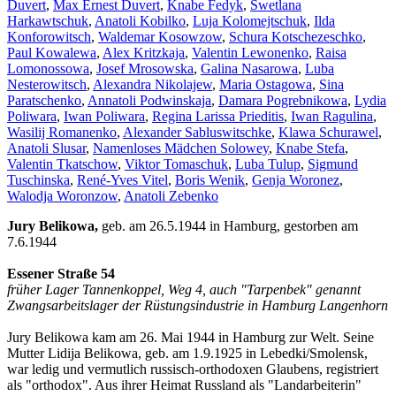
Duvert
,
Max Ernest Duvert
,
Knabe Fedyk
,
Swetlana
Harkawtschuk
,
Anatoli Kobilko
,
Luja Kolomejtschuk
,
Ilda
Konforowitsch
,
Waldemar Kosowzow
,
Schura Kotschezeschko
,
Paul Kowalewa
,
Alex Kritzkaja
,
Valentin Lewonenko
,
Raisa
Lomonossowa
,
Josef Mrosowska
,
Galina Nasarowa
,
Luba
Nesterowitsch
,
Alexandra Nikolajew
,
Maria Ostagowa
,
Sina
Paratschenko
,
Annatoli Podwinskaja
,
Damara Pogrebnikowa
,
Lydia
Poliwara
,
Iwan Poliwara
,
Regina Larissa Prieditis
,
Iwan Ragulina
,
Wasilij Romanenko
,
Alexander Sabluswitschke
,
Klawa Schurawel
,
Anatoli Slusar
,
Namenloses Mädchen Solowey
,
Knabe Stefa
,
Valentin Tkatschow
,
Viktor Tomaschuk
,
Luba Tulup
,
Sigmund
Tuschinska
,
René-Yves Vitel
,
Boris Wenik
,
Genja Woronez
,
Walodja Woronzow
,
Anatoli Zebenko
Jury Belikowa,
geb. am 26.5.1944 in Hamburg, gestorben am
7.6.1944
Essener Straße 54
früher Lager Tannenkoppel, Weg 4, auch "Tarpenbek" genannt
Zwangsarbeitslager der Rüstungsindustrie in Hamburg Langenhorn
Jury Belikowa kam am 26. Mai 1944 in Hamburg zur Welt. Seine
Mutter Lidija Belikowa, geb. am 1.9.1925 in Lebedki/Smolensk,
war ledig und vermutlich russisch-orthodoxen Glaubens, registriert
als "orthodox". Aus ihrer Heimat Russland als "Landarbeiterin"