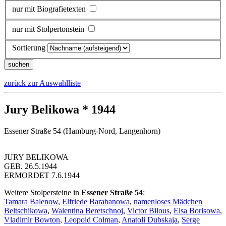
nur mit Biografietexten
nur mit Stolpertonstein
Sortierung
zurück zur Auswahlliste
Jury Belikowa * 1944
Essener Straße 54 (Hamburg-Nord, Langenhorn)
JURY BELIKOWA
GEB. 26.5.1944
ERMORDET 7.6.1944
Weitere Stolpersteine in
Essener Straße 54
:
Tamara Balenow
,
Elfriede Barabanowa
,
namenloses Mädchen
Beltschikowa
,
Walentina Beretschnoj
,
Victor Bilous
,
Elsa Borisowa
,
Vladimir Bowton
,
Leopold Colman
,
Anatoli Dubskaja
,
Serge