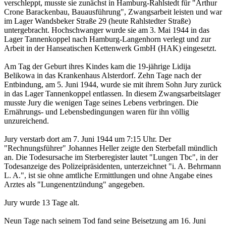
verschleppt, musste sie zunächst in Hamburg-Rahlstedt für "Arthur
Crone Barackenbau, Bauausführung", Zwangsarbeit leisten und war
im Lager Wandsbeker Straße 29 (heute Rahlstedter Straße)
untergebracht. Hochschwanger wurde sie am 3. Mai 1944 in das
Lager Tannenkoppel nach Hamburg-Langenhorn verlegt und zur
Arbeit in der Hanseatischen Kettenwerk GmbH (HAK) eingesetzt.
Am Tag der Geburt ihres Kindes kam die 19-jährige Lidija
Belikowa in das Krankenhaus Alsterdorf. Zehn Tage nach der
Entbindung, am 5. Juni 1944, wurde sie mit ihrem Sohn Jury zurück
in das Lager Tannenkoppel entlassen. In diesem Zwangsarbeitslager
musste Jury die wenigen Tage seines Lebens verbringen. Die
Ernährungs- und Lebensbedingungen waren für ihn völlig
unzureichend.
Jury verstarb dort am 7. Juni 1944 um 7:15 Uhr. Der
"Rechnungsführer" Johannes Heller zeigte den Sterbefall mündlich
an. Die Todesursache im Sterberegister lautet "Lungen Tbc", in der
Todesanzeige des Polizeipräsidenten, unterzeichnet "i. A. Behrmann
L. A.", ist sie ohne amtliche Ermittlungen und ohne Angabe eines
Arztes als "Lungenentzündung" angegeben.
Jury wurde 13 Tage alt.
Neun Tage nach seinem Tod fand seine Beisetzung am 16. Juni