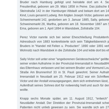
Bruder nach Hamburg gefolgt und heiratete dort am 4. Se
Freudenthal, geboren am 29. März 1858 in Peine. Das jüdische 
Steinstraße 142 in der Hamburger Altstadt und bekam dort am 14.
Kind, Louis genannt Ludwig. Ihm folgten Joseph Victor, geboren 
Schweinemarkt 142, gestorben am 3. Januar 1885, Sally, gebor
Schweinemarkt 28, Martha, geboren am 18. November 1887 am 
Erna, geboren am 1. April 1894 in Wandsbek, Zollstraße 104.
Perez Victor nannte sich bei seiner Eheschließung Produkten
Adressbuch von 1883 konkretisierte sich sein Tätigkeitsbereich 
Bruders in "Handel mit Fellen u. Producten". 1890 oder 1891 verl
Wohnsitz nach Wandsbek in die Zollstraße 104 und lebte dort bis e
Sally Victor soll unter einer "angeborenen Geistesschwäche" gelitte
seiner ersten Aufnahme in der Provinzial-Irrenanstalt in Neustadt/Ho
das Elternhaus verlassen und bei seinem Bruder und Vormund Loui
Straße Am Brunnenhof 33 in St. Pauli gewohnt. Seiner Aufnah
Irrenanstalt in Neustadt am 25. Februar 1912 war ein Schriftw
Victor und der Anstalt vorausgegangen, dem sich entnehmen lässt,
Aufenthalt seines Sohnes dort für notwendig hielt und auch für d
wollte.
Knapp sechs Monate später, am 11. August 1912, "entwich" 
Neustädter Anstalt. Der Direktion der Provinzial-Irrenanstalt sch
Patienten nicht unlieb gewesen zu sein. Sie wandte sich am 2