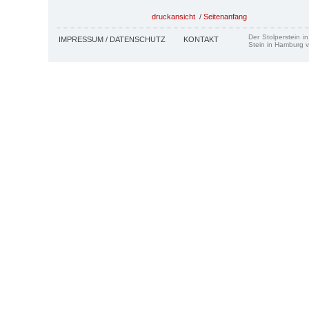
druckansicht
/
Seitenanfang
Der Stolperstein i
IMPRESSUM / DATENSCHUTZ
KONTAKT
Stein in Hamburg v