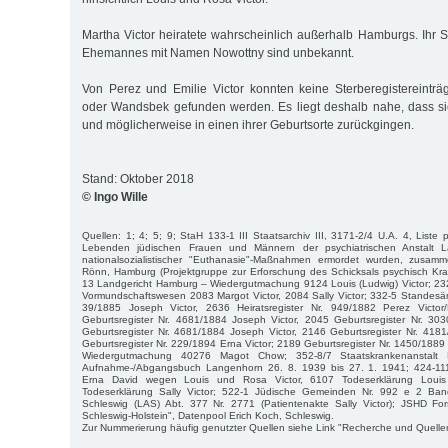
Martha Victor heiratete wahrscheinlich außerhalb Hamburgs. Ihr S
Ehemannes mit Namen Nowottny sind unbekannt.
Von Perez und Emilie Victor konnten keine Sterberegistereintr
oder Wandsbek gefunden werden. Es liegt deshalb nahe, dass s
und möglicherweise in einen ihrer Geburtsorte zurückgingen.
Stand: Oktober 2018
© Ingo Wille
Quellen: 1; 4; 5; 9; StaH 133-1 III Staatsarchiv III, 3171-2/4 U.A. 4, Liste 
Lebenden jüdischen Frauen und Männern der psychiatrischen Anstalt L
nationalsozialistischer "Euthanasie"-Maßnahmen ermordet wurden, zusamm
Rönn, Hamburg (Projektgruppe zur Erforschung des Schicksals psychisch Kra
13 Landgericht Hamburg – Wiedergutmachung 9124 Louis (Ludwig) Victor; 23
Vormundschaftswesen 2083 Margot Victor, 2084 Sally Victor; 332-5 Standesäm
39/1885 Joseph Victor, 2636 Heiratsregister Nr. 949/1882 Perez Victor/
Geburtsregister Nr. 4681/1884 Joseph Victor, 2045 Geburtsregister Nr. 303
Geburtsregister Nr. 4681/1884 Joseph Victor, 2146 Geburtsregister Nr. 418
Geburtsregister Nr. 229/1894 Erna Victor; 2189 Geburtsregister Nr. 1450/1889 S
Wiedergutmachung 40276 Magot Chow; 352-8/7 Staatskrankenanstalt 
Aufnahme-/Abgangsbuch Langenhorn 26. 8. 1939 bis 27. 1. 1941; 424-111
Erna David wegen Louis und Rosa Victor, 6107 Todeserklärung Loui
Todeserklärung Sally Victor; 522-1 Jüdische Gemeinden Nr. 992 e 2 Ba
Schleswig (LAS) Abt. 377 Nr. 2771 (Patientenakte Sally Victor); JSHD F
Schleswig-Holstein", Datenpool Erich Koch, Schleswig.
Zur Nummerierung häufig genutzter Quellen siehe Link "Recherche und Quelle