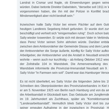
Landrat in Cismar und fragte, ob Einwendungen gegen sein
würden. Dabei betonte Direktor Dabelstein, "derselbe soll 1911 
vorgenommen haben, die ihn mit der Polizei in Konflikt brac
Minderwertigkeit aber nicht bestraft sein."
Inzwischen hatte Sally Victor bei einem Pächter auf dem Guts
heutigen Landkreis Segeberg Arbeit gefunden. Er wurde dort zun
beschäftigt und verhielt sich "einigermaßen ruhig". Doch schon bald
Sally wieder loswerden. Er setzte sich mit dessen Vater in Verbind
dass Perez Victor seinen Sohn abholen würde. Darüber entsta
zwischen dem Amtsvorsteher der Gemeinde Glasau und dem Landra
der Amtsvorsteher die Sorge äußerte, künftig für Sally Victor au
Arbeitgeber, der Amtsvorsteher und die Anstalt in Neustadt erreichte
wohnte – wenn auch nur kurzfristig – ab Anfang Oktober 1912 wied
der Zollstraße 104 in Wandsbek. Die Armenverwaltung des 
Wandsbek informierte die Provinzial-Irrenanstalt Neustadt am 
Sally Victor "in Farmsen sein soll". Damit war das Hamburger Ver
Es ist nicht überliefert, wo Sally Victor die folgenden Jahre bis
Schreiben des Oberpräsidenten des Provinzialverbandes in Kiel 
er am 5. November 1925 von Berlin nach Hamburg und von da a
die Arbeitsanstalt in Glückstadt kam. Das Gebäude am Jungfernsti
im 19. Jahrhundert als Zuchthaus, später als "Korrektionsans
"Landesarbeitsanstalt". Vermutlich blieb Sally Victor dort bis
seiner erneuten Aufnahme in der inzwischen in Provinzial- He