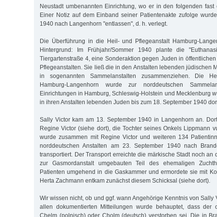
Neustadt umbenannten Einrichtung, wo er in den folgenden fast 
Einer Notiz auf dem Einband seiner Patientenakte zufolge wurd
1940 nach Langenhorn "entlassen", d. h. verlegt.
Die Überführung in die Heil- und Pflegeanstalt Hamburg-Lange
Hintergrund: Im Frühjahr/Sommer 1940 plante die "Euthanasie
Tiergartenstraße 4, eine Sonderaktion gegen Juden in öffentlichen
Pflegeanstalten. Sie ließ die in den Anstalten lebenden jüdische
in sogenannten Sammelanstalten zusammenziehen. Die Heil
Hamburg-Langenhorn wurde zur norddeutschen Sammelanst
Einrichtungen in Hamburg, Schleswig-Holstein und Mecklenburg 
in ihren Anstalten lebenden Juden bis zum 18. September 1940 dort
Sally Victor kam am 13. September 1940 in Langenhorn an. Dort
Regine Victor (siehe dort), die Tochter seines Onkels Lippmann vu
wurde zusammen mit Regine Victor und weiteren 134 Patientin
norddeutschen Anstalten am 23. September 1940 nach Brand
transportiert. Der Transport erreichte die märkische Stadt noch a
zur Gasmordanstalt umgebauten Teil des ehemaligen Zuchth
Patienten umgehend in die Gaskammer und ermordete sie mit Ko
Herta Zachmann entkam zunächst diesem Schicksal (siehe dort).
Wir wissen nicht, ob und ggf. wann Angehörige Kenntnis von Sally Vi
allen dokumentierten Mitteilungen wurde behauptet, dass der o
Chelm (polnisch) oder Cholm (deutsch) verstorben sei. Die in 