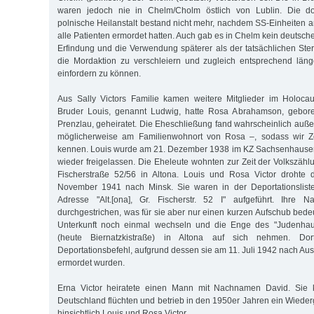
waren jedoch nie in Chelm/Cholm östlich von Lublin. Die dor
polnische Heilanstalt bestand nicht mehr, nachdem SS-Einheiten a
alle Patienten ermordet hatten. Auch gab es in Chelm kein deutsc
Erfindung und die Verwendung späterer als der tatsächlichen Ste
die Mordaktion zu verschleiern und zugleich entsprechend läng
einfordern zu können.
Aus Sally Victors Familie kamen weitere Mitglieder im Holoca
Bruder Louis, genannt Ludwig, hatte Rosa Abrahamson, gebor
Prenzlau, geheiratet. Die Eheschließung fand wahrscheinlich auße
möglicherweise am Familienwohnort von Rosa –, sodass wir Ze
kennen. Louis wurde am 21. Dezember 1938 im KZ Sachsenhausen i
wieder freigelassen. Die Eheleute wohnten zur Zeit der Volkszähl
Fischerstraße 52/56 in Altona. Louis und Rosa Victor drohte 
November 1941 nach Minsk. Sie waren in der Deportationslist
Adresse "Alt.[ona], Gr. Fischerstr. 52 I" aufgeführt. Ihre
durchgestrichen, was für sie aber nur einen kurzen Aufschub bede
Unterkunft noch einmal wechseln und die Enge des "Judenhau
(heute Biernatzkistraße) in Altona auf sich nehmen. Dor
Deportationsbefehl, aufgrund dessen sie am 11. Juli 1942 nach Au
ermordet wurden.
Erna Victor heiratete einen Mann mit Nachnamen David. Sie k
Deutschland flüchten und betrieb in den 1950er Jahren ein Wied
hinsichtlich Louis und Rosa Victor.