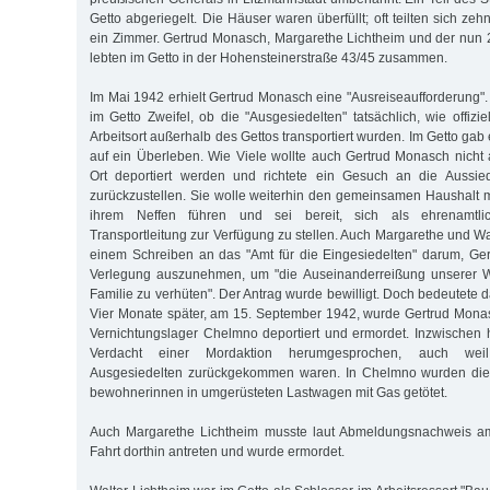
Getto abgeriegelt. Die Häuser waren überfüllt; oft teilten sich 
ein Zimmer. Gertrud Monasch, Margarethe Lichtheim und der nun 
lebten im Getto in der Hohensteinerstraße 43/45 zusammen.
Im Mai 1942 erhielt Gertrud Monasch eine "Ausreiseaufforderung".
im Getto Zweifel, ob die "Ausgesiedelten" tatsächlich, wie offizi
Arbeitsort außerhalb des Gettos transportiert wurden. Im Getto ga
auf ein Überleben. Wie Viele wollte auch Gertrud Monasch nich
Ort deportiert werden und richtete ein Gesuch an die Aussie
zurückzustellen. Sie wolle weiterhin den gemeinsamen Haushalt m
ihrem Neffen führen und sei bereit, sich als ehrenamtlic
Transportleitung zur Verfügung zu stellen. Auch Margarethe und Wa
einem Schreiben an das "Amt für die Eingesiedelten" darum, Ge
Verlegung auszunehmen, um "die Auseinanderreißung unserer 
Familie zu verhüten". Der Antrag wurde bewilligt. Doch bedeutete 
Vier Monate später, am 15. September 1942, wurde Gertrud Mona
Vernichtungslager Chelmno deportiert und ermordet. Inzwischen h
Verdacht einer Mordaktion herumgesprochen, auch wei
Ausgesiedelten zurückgekommen waren. In Chelmno wurden die
bewohnerinnen in umgerüsteten Lastwagen mit Gas getötet.
Auch Margarethe Lichtheim musste laut Abmeldungsnachweis am
Fahrt dorthin antreten und wurde ermordet.