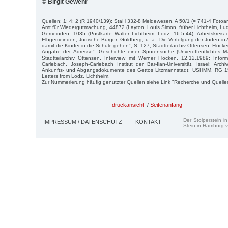
© Birgit Gewehr
Quellen: 1; 4; 2 (R 1940/139); StaH 332-8 Meldewesen, A 50/1 (= 741-4 Fotoar
Amt für Wiedergutmachung, 44872 (Layton, Louis Simon, früher Lichtheim, Lu
Gemeinden, 1035 (Postkarte Walter Lichtheim, Lodz, 16.5.44); Arbeitskreis
Elbgemeinden, Jüdische Bürger; Goldberg, u. a., Die Verfolgung der Juden in A
damit die Kinder in die Schule gehen", S. 127; Stadtteilarchiv Ottensen: Flock
Angabe der Adresse". Geschichte einer Spurensuche (Unveröffentlichtes Ma
Stadtteilarchiv Ottensen, Interview mit Werner Flocken, 12.12.1989; Inform
Carlebach, Joseph-Carlebach Institut der Bar-Ilan-Universität, Israel; Ar
Ankunfts- und Abgangsdokumente des Gettos Litzmannstadt; USHMM, RG 15
Letters from Lodz, Lichtheim.
Zur Nummerierung häufig genutzter Quellen siehe Link "Recherche und Quelle
druckansicht
/
Seitenanfang
Der Stolperstein i
IMPRESSUM / DATENSCHUTZ
KONTAKT
Stein in Hamburg v