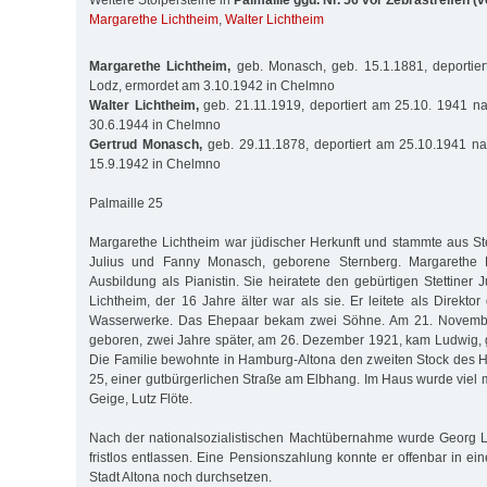
Weitere Stolpersteine in
Palmaille ggü. Nr. 56 vor Zebrastreifen (
Margarethe Lichtheim
,
Walter Lichtheim
Margarethe Lichtheim,
geb. Monasch, geb. 15.1.1881, deportie
Lodz, ermordet am 3.10.1942 in Chelmno
Walter Lichtheim,
geb. 21.11.1919, deportiert am 25.10. 1941 n
30.6.1944 in Chelmno
Gertrud Monasch,
geb. 29.11.1878, deportiert am 25.10.1941 n
15.9.1942 in Chelmno
Palmaille 25
Margarethe Lichtheim war jüdischer Herkunft und stammte aus Stet
Julius und Fanny Monasch, geborene Sternberg. Margarethe Li
Ausbildung als Pianistin. Sie heiratete den gebürtigen Stettiner
Lichtheim, der 16 Jahre älter war als sie. Er leitete als Direkto
Wasserwerke. Das Ehepaar bekam zwei Söhne. Am 21. Novemb
geboren, zwei Jahre später, am 26. Dezember 1921, kam Ludwig, g
Die Familie bewohnte in Hamburg-Altona den zweiten Stock des H
25, einer gutbürgerlichen Straße am Elbhang. Im Haus wurde viel mu
Geige, Lutz Flöte.
Nach der nationalsozialistischen Machtübernahme wurde Georg L
fristlos entlassen. Eine Pensionszahlung konnte er offenbar in e
Stadt Altona noch durchsetzen.