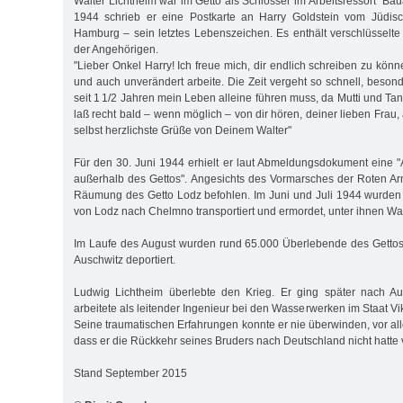
Walter Lichtheim war im Getto als Schlosser im Arbeitsressort "Baua
1944 schrieb er eine Postkarte an Harry Goldstein vom Jüdis
Hamburg – sein letztes Lebenszeichen. Es enthält verschlüsselt
der Angehörigen.
"Lieber Onkel Harry! Ich freue mich, dir endlich schreiben zu kön
und auch unverändert arbeite. Die Zeit vergeht so schnell, besond
seit 1 1/2 Jahren mein Leben alleine führen muss, da Mutti und Tante
laß recht bald – wenn möglich – von dir hören, deiner lieben Frau,
selbst herzlichste Grüße von Deinem Walter"
Für den 30. Juni 1944 erhielt er laut Abmeldungsdokument eine "A
außerhalb des Gettos". Angesichts des Vormarsches der Roten A
Räumung des Getto Lodz befohlen. Im Juni und Juli 1944 wurde
von Lodz nach Chelmno transportiert und ermordet, unter ihnen Wal
Im Laufe des August wurden rund 65.000 Überlebende des Gettos
Auschwitz deportiert.
Ludwig Lichtheim überlebte den Krieg. Er ging später nach Aus
arbeitete als leitender Ingenieur bei den Wasserwerken im Staat Vik
Seine traumatischen Erfahrungen konnte er nie überwinden, vor alle
dass er die Rückkehr seines Bruders nach Deutschland nicht hatte
Stand September 2015