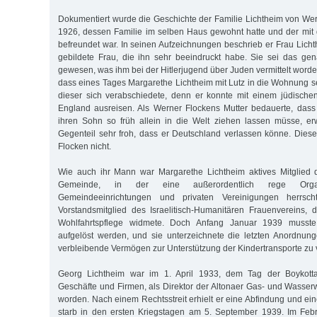
Dokumentiert wurde die Geschichte der Familie Lichtheim von We
1926, dessen Familie im selben Haus gewohnt hatte und der mit
befreundet war. In seinen Aufzeichnungen beschrieb er Frau Lichth
gebildete Frau, die ihn sehr beeindruckt habe. Sie sei das ge
gewesen, was ihm bei der Hitlerjugend über Juden vermittelt worden 
dass eines Tages Margarethe Lichtheim mit Lutz in die Wohnung se
dieser sich verabschiedete, denn er konnte mit einem jüdische
England ausreisen. Als Werner Flockens Mutter bedauerte, dass
ihren Sohn so früh allein in die Welt ziehen lassen müsse, erw
Gegenteil sehr froh, dass er Deutschland verlassen könne. Die
Flocken nicht.
Wie auch ihr Mann war Margarethe Lichtheim aktives Mitglied d
Gemeinde, in der eine außerordentlich rege Organis
Gemeindeeinrichtungen und privaten Vereinigungen herrsch
Vorstandsmitglied des Israelitisch-Humanitären Frauenvereins, 
Wohlfahrtspflege widmete. Doch Anfang Januar 1939 musste
aufgelöst werden, und sie unterzeichnete die letzten Anordnun
verbleibende Vermögen zur Unterstützung der Kindertransporte zu
Georg Lichtheim war im 1. April 1933, dem Tag der Boykotta
Geschäfte und Firmen, als Direktor der Altonaer Gas- und Wasserw
worden. Nach einem Rechtsstreit erhielt er eine Abfindung und ei
starb in den ersten Kriegstagen am 5. September 1939. Im Feb