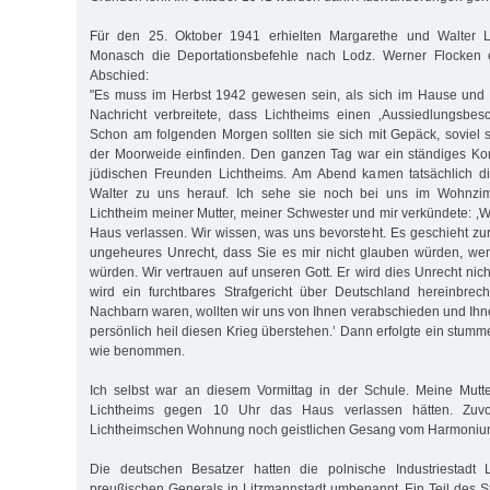
Für den 25. Oktober 1941 erhielten Margarethe und Walter L
Monasch die Deportationsbefehle nach Lodz. Werner Flocken e
Abschied:
"Es muss im Herbst 1942 gewesen sein, als sich im Hause und 
Nachricht verbreitete, dass Lichtheims einen ‚Aussiedlungsbesc
Schon am folgenden Morgen sollten sie sich mit Gepäck, soviel s
der Moorweide einfinden. Den ganzen Tag war ein ständiges 
jüdischen Freunden Lichtheims. Am Abend kamen tatsächlich 
Walter zu uns herauf. Ich sehe sie noch bei uns im Wohnzim
Lichtheim meiner Mutter, meiner Schwester und mir verkündete: 
Haus verlassen. Wir wissen, was uns bevorsteht. Es geschieht zur
ungeheures Unrecht, dass Sie es mir nicht glauben würden, we
würden. Wir vertrauen auf unseren Gott. Er wird dies Unrecht nich
wird ein furchtbares Strafgericht über Deutschland hereinbre
Nachbarn waren, wollten wir uns von Ihnen verabschieden und Ih
persönlich heil diesen Krieg überstehen.’ Dann erfolgte ein stum
wie benommen.
Ich selbst war an diesem Vormittag in der Schule. Meine Mutte
Lichtheims gegen 10 Uhr das Haus verlassen hätten. Zuvo
Lichtheimschen Wohnung noch geistlichen Gesang vom Harmonium 
Die deutschen Besatzer hatten die polnische Industriestadt
preußischen Generals in Litzmannstadt umbenannt. Ein Teil des S