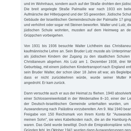
und im Wohnhaus, sondern auch auf der Straße drohten den jüdi
Die breit angelegte Straße Palmaille war nach 1933 ein belieb
Aufmärsche der Hitlerjugend und der SS geworden. Jüdische Schulk
Gebäude der Israelitischen Gemeindeschule der Palmaille 17 ging
und verhöhnt oder sogar mit Steinen beworfen. Walter und Lutz, d
jüdischen Schule wohnten, mussten auf dem Heimweg an den
Grüppchen vorbeigehen.
Von 1931 bis 1936 besuchte Walter Lichtheim das Christianeu
kaufmännische Lehre an. Sein Bruder Lutz musste als Unterprim
als jüdischen Kindern der Zugang zu den staatlichen Schulen
Christianeum abgehen. Als Lutz am 1. Dezember 1938, drei W
Geburtstag, mit einem jüdischen Kindertransport nach England en
sein Bruder Walter, der schon über 18 Jahre alt war, als Begleitpe
dass er nicht zurückkehren würde, wurde seiner Mutter Kon
angedroht. Er kam zurück.
Dann versuchte auch er aus der Heimat zu fliehen. 1940 absolviert
einer Schlossereiwerkstatt in der Weidenallee 8–10, einer der Le
der Deutsch-Israelitischen Gemeinde unterhalten wurden, um 
Auswanderung nach Palästina vorzubereiten. Am 9. Mai 1940 beant
Freigabe von 150 Reichsmark von ihrem Konto für "Auswand
meinen Sohn", sie wies Kabelkosten nach, die an die Hamburg-A
waren. Das Geld wurde bewilligt. Doch die Emigrationspläne sc
Gründen fehl. Im Oktober 1941 wurden dann Auswanderungen gene