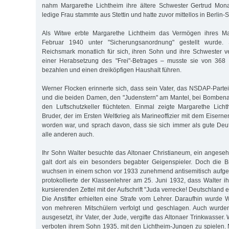
nahm Margarethe Lichtheim ihre ältere Schwester Gertrud Mona
ledige Frau stammte aus Stettin und hatte zuvor mittellos in Berlin
Als Witwe erbte Margarethe Lichtheim das Vermögen ihres M
Februar 1940 unter "Sicherungsanordnung" gestellt wurde.
Reichsmark monatlich für sich, ihren Sohn und ihre Schwester v
einer Herabsetzung des "Frei"-Betrages – musste sie von 368
bezahlen und einen dreiköpfigen Haushalt führen.
Werner Flocken erinnerte sich, dass sein Vater, das NSDAP-Part
und die beiden Damen, den "Judenstern" am Mantel, bei Bombena
den Luftschutzkeller flüchteten. Einmal zeigte Margarethe Lic
Bruder, der im Ersten Weltkrieg als Marineoffizier mit dem Eiser
worden war, und sprach davon, dass sie sich immer als gute Deut
alle anderen auch.
Ihr Sohn Walter besuchte das Altonaer Christianeum, ein anges
galt dort als ein besonders begabter Geigenspieler. Doch die 
wuchsen in einem schon vor 1933 zunehmend antisemitisch aufge
protokollierte der Klassenlehrer am 25. Juni 1932, dass Walter i
kursierenden Zettel mit der Aufschrift "Juda verrecke! Deutschland 
Die Anstifter erhielten eine Strafe vom Lehrer. Daraufhin wurde 
von mehreren Mitschülern verfolgt und geschlagen. Auch wurde
ausgesetzt, ihr Vater, der Jude, vergifte das Altonaer Trinkwasser.
verboten ihrem Sohn 1935, mit den Lichtheim-Jungen zu spielen. N