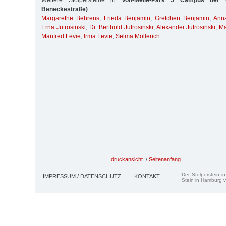
Weitere Stolpersteine in
Von-Melle-Park 5 Campus der Un
Beneckestraße)
:
Margarethe Behrens
,
Frieda Benjamin
,
Gretchen Benjamin
,
Anna
Erna Jutrosinski
,
Dr. Berthold Jutrosinski
,
Alexander Jutrosinski
,
Ma
Manfred Levie
,
Irma Levie
,
Selma Möllerich
druckansicht
/
Seitenanfang
Der Stolperstein i
IMPRESSUM / DATENSCHUTZ
KONTAKT
Stein in Hamburg v