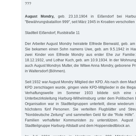
???
August Mondry,
geb. 23.10.1904 in Eißendorf bei Harbu
"Bewährungsbataillon 999", seit März 1945 in Kroatien verschollen
Stadtteil Eißendorf, Ruststraße 11
Der Arbeiter August Mondry heiratete Elfriede Bienwald, geb. am
Sie bekamen einen Sohn namens Uwe, geb. am 9.5.1942 in Harb
zwei Kinder von Elfriede Mondry aus erster Ehe zur Familie
18.12.1932, und Lothar Kuch, geb. am 10.9.1934. In der Wohnun
auch August Mondrys Mutter, die Witwe Anna Mondry, geborene Pr
in Waltersdorf (Böhmen).
Seit 1932 war August Mondry Mitglied der KPD. Als nach dem Mach
KPD zerschlagen wurde, gingen viele KPD-Mitglieder in die Illegal
Ver­haftungswelle im Sommer 1933 bildete sich eine 
Unterbezirksleitung Har­burg-Wilhelmsburg unter dem Politischen 
Organisation war in Stadtteilgruppen unterteilt, diese wiederum 
höchstens fünf Personen. Sie verteilten Flugblätter und Streu
"Norddeutsche Zeitung" und sammelten Geld für die "Rote Hilfe".
Familien verhafteter Kommunisten zu unterstützen. August
Stadtteilgruppe Harburg-Altstadt und dem Hoppenstedtblock an.