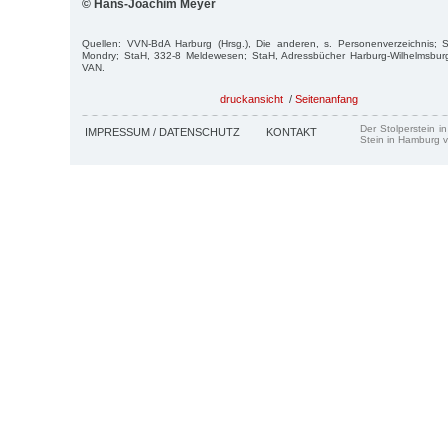
© Hans-Joachim Meyer
Quellen: VVN-BdA Harburg (Hrsg.), Die anderen, s. Personenverzeichnis; 
Mondry; StaH, 332-8 Meldewesen; StaH, Adressbücher Harburg-Wilhelmsbur
VAN.
druckansicht
/
Seitenanfang
Der Stolperstein i
IMPRESSUM / DATENSCHUTZ
KONTAKT
Stein in Hamburg v