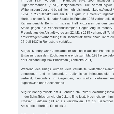
Im Juli 1934 wurden in Hamburg etwa 200 Mitglieder d
Jugendverbandes (KJVD) festgenommen. Die Verhaftungswell
Wilhelmsburg über und betraf hier mehr als hundert Leute. August
1934 in "Schutzhaft" und am 16. August in Untersuchungshaft
Harburg an der Buxte­huder Straße. Im Frühjahr 1935 verhandelte de
Kammergerichts Berlin in insgesamt elf Prozessen bei den Lan
Stade gegen die Widerstandskämpfer. Gegen August Mondry 
Freunde aus der Altstadt wurde am 22. März 1935 verhandelt (Ank
erhielt wegen "Vorbereitung zum Hochverrat" zweieinhalb Jahre Zu
26. Juli 1937 in Rendsburg verbüßte.
August Mondry war Gummiarbeiter und hatte auf der Phoenix ge
Entlassung aus dem Zuchthaus war er bis zum Mai 1939 erwerbslos,
der Holzhandlung Max Brinckman (Blohmstraße 11).
Während des Kriegs wurden viele verurteilte Widerstandskämpfe
eingezogen und in besonders gefährlichen Kriegsgebieten e
verheizt, besonders in Gegenden, wo starke Partisanenarm
Jugoslawien und Griechenland.
August Mondry musste am 3. Februar 1943 zum "Bewährungsbata
in der Schwäbischen Alb einrücken. Eine letzte Nachricht von ih
Kroatien. Seitdem galt er als verschollen. Am 16. Dezemb
Amtsgericht Harburg für tot erklärt.