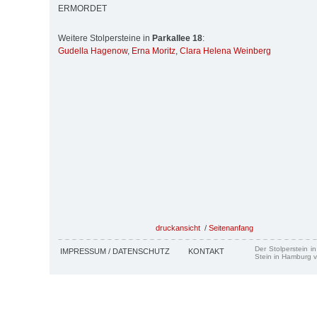
ERMORDET
Weitere Stolpersteine in
Parkallee 18
:
Gudella Hagenow
,
Erna Moritz
,
Clara Helena Weinberg
druckansicht
/
Seitenanfang
Der Stolperstein i
IMPRESSUM / DATENSCHUTZ
KONTAKT
Stein in Hamburg v