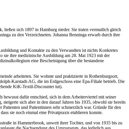
ließen sich 1897 in Hamburg nieder. Sie traten vermutlich gleich
nninga zu den Verzeichneten. Johanna Benninga erwarb durch ihre
 Ausbildung und Kontakte zu den Verwandten ist nichts Konkretes
wo sie ihre medizinische Ausbildung am 28. Mai 1923 mit der
edizinalkollegium eine Bescheinigung über die bestandene
inde arbeiteten. Sie wohnte und praktizierte in Rothenburgsort,
dolph-Karstadt-AG, die im Erdgeschoss eine Epa-Filiale betrieb. Die
tehende KiK-Textil-Discounter tut).
ewusst dafür entschied, sich in dem Arbeiterviertel mit seiner
 steigerte sich aber in den darauf Jahren bis 1935, obwohl sie bereits
er Patienten und Patientinnen sehr schmerzlich war. Gründe für den
ass sie noch einmal eine Privatpraxis etablieren konnte.
straße in Hammerbrook, unweit ihrer Tochter, und von 1935 bis zu
nlasste die Nachsendung des Umzugsguts, das lediglich aus