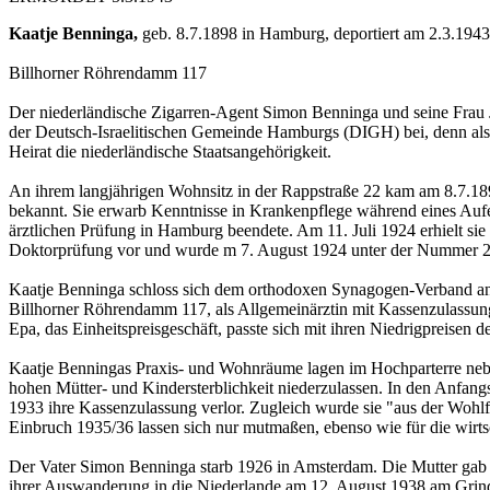
Kaatje Benninga,
geb. 8.7.1898 in Hamburg, deportiert am 2.3.194
Billhorner Röhrendamm 117
Der niederländische Zigarren-Agent Simon Benninga und seine Frau J
der Deutsch-Israelitischen Gemeinde Hamburgs (DIGH) bei, denn als 
Heirat die niederländische Staatsangehörigkeit.
An ihrem langjährigen Wohnsitz in der Rappstraße 22 kam am 8.7.1898
bekannt. Sie erwarb Kenntnisse in Krankenpflege während eines Aufen
ärztlichen Prüfung in Hamburg beendete. Am 11. Juli 1924 erhielt si
Doktorprüfung vor und wurde m 7. August 1924 unter der Nummer 28
Kaatje Benninga schloss sich dem orthodoxen Synagogen-Verband an, 
Billhorner Röhrendamm 117, als Allgemeinärztin mit Kassenzulassung 
Epa, das Einheitspreisgeschäft, passte sich mit ihren Niedrigpreisen 
Kaatje Benningas Praxis- und Wohnräume lagen im Hochparterre neben 
hohen Mütter- und Kindersterblichkeit niederzulassen. In den Anfangsja
1933 ihre Kassenzulassung verlor. Zugleich wurde sie "aus der Wohlfa
Einbruch 1935/36 lassen sich nur mutmaßen, ebenso wie für die wirts
Der Vater Simon Benninga starb 1926 in Amsterdam. Die Mutter gab i
ihrer Auswanderung in die Niederlande am 12. August 1938 am Grin