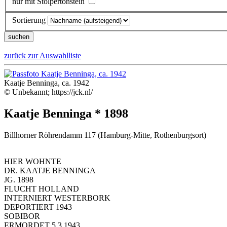
nur mit Stolpertonstein
Sortierung
zurück zur Auswahlliste
Kaatje Benninga, ca. 1942
© Unbekannt; https://jck.nl/
Kaatje Benninga * 1898
Billhorner Röhrendamm 117 (Hamburg-Mitte, Rothenburgsort)
HIER WOHNTE
DR. KAATJE BENNINGA
JG. 1898
FLUCHT HOLLAND
INTERNIERT WESTERBORK
DEPORTIERT 1943
SOBIBOR
ERMORDET 5.3.1943