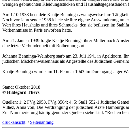
wenigen gebrauchten Kleidungsstücken und Haushaltsgegenständen b
Am 1.10.1938 beendete Kaatje Benninga zwangsweise ihre Tätigkeit als
Noch vor Jahresende 1938 leitete sie ihre eigene Auswanderung unter 
Wert ihres Haushalts und ihres Schmucks, den sie beflissen im Stahlfac
Vorkenntnisse in Paris erworben hatte.
Am 21. Januar 1939 folgte Kaatje Benninga ihrer Mutter nach Amsterd
eine letzte Verbundenheit mit Rothenburgsort.
Johanna Benninga-Weinberg starb am 23. Juli 1941 in Apeldoorn. Ihre
jüdischen Mädchenwaisenhaus als Angestellte des Jüdischen Gemeinderat
Kaatje Benninga wurde am 11. Februar 1943 im Durchgangslager Weste
Stand: Oktober 2018
© Hildegard Thevs
Quellen: 1; 2 FVg 2953, FVg 3564; 4; 5; StaH 552-1 Jüdische Gemei
Villiez, Anna von, Die Verdrängung der jüdischen Ärzte Hamburgs au
Zur Nummerierung häufig genutzter Quellen siehe Link "Recherche 
druckansicht
/
Seitenanfang