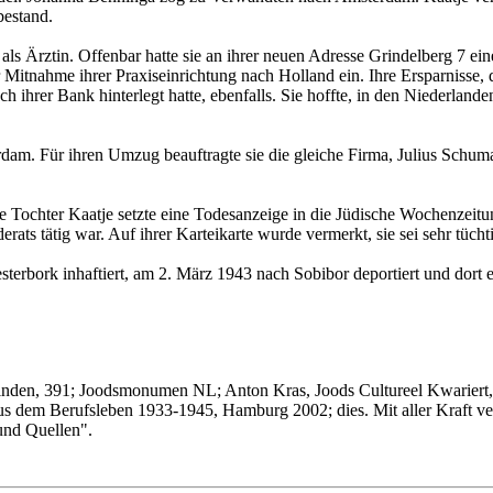
estand.
 Ärztin. Offenbar hatte sie an ihrer neuen Adresse Grindelberg 7 eine
Mitnahme ihrer Praxiseinrichtung nach Holland ein. Ihre Ersparnisse, 
h ihrer Bank hinterlegt hatte, ebenfalls. Sie hoffte, in den Niederlande
am. Für ihren Umzug beauftragte sie die gleiche Firma, Julius Schumac
 Tochter Kaatje setzte eine Todesanzeige in die Jüdische Wochenzeitu
s tätig war. Auf ihrer Karteikarte wurde vermerkt, sie sei sehr tüchtig
rbork inhaftiert, am 2. März 1943 nach Sobibor deportiert und dort e
nden, 391; Joodsmonumen NL; Anton Kras, Joods Cultureel Kwariert, e
s dem Berufsleben 1933-1945, Hamburg 2002; dies. Mit aller Kraft ve
und Quellen".