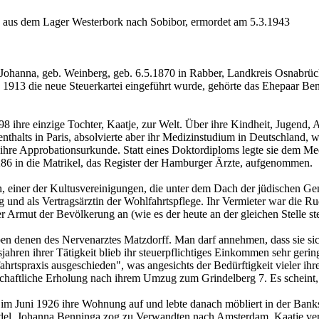
3 aus dem Lager Westerbork nach Sobibor, ermordet am 5.3.1943
ohanna, geb. Weinberg, geb. 6.5.1870 in Rabber, Landkreis Osnabrück, 
1913 die neue Steuerkartei eingeführt wurde, gehörte das Ehepaar Be
 ihre einzige Tochter, Kaatje, zur Welt. Über ihre Kindheit, Jugend,
thalts in Paris, absolvierte aber ihr Medizinstudium in Deutschland, 
e ihre Approbationsurkunde. Statt eines Doktordiploms legte sie dem M
6 in die Matrikel, das Register der Hamburger Ärzte, aufgenommen.
einer der Kultusvereinigungen, die unter dem Dach der jüdischen Geme
und als Vertragsärztin der Wohlfahrtspflege. Ihr Vermieter war die Ru
der Armut der Bevölkerung an (wie es der heute an der gleichen Stelle s
denen des Nervenarztes Matzdorff. Man darf annehmen, dass sie sich b
hren ihrer Tätigkeit blieb ihr steuerpflichtiges Einkommen sehr gering,
hrtspraxis ausgeschieden", was angesichts der Bedürftigkeit vieler ihr
chaftliche Erholung nach ihrem Umzug zum Grindelberg 7. Es scheint, d
m Juni 1926 ihre Wohnung auf und lebte danach möbliert in der Banks
del. Johanna Benninga zog zu Verwandten nach Amsterdam. Kaatje vera