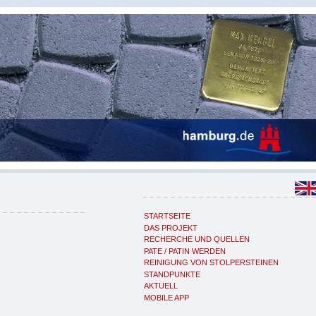
STARTSEITE
DAS PROJEKT
RECHERCHE UND QUELLEN
PATE / PATIN WERDEN
REINIGUNG VON STOLPERSTEINEN
STANDPUNKTE
AKTUELL
MOBILE APP