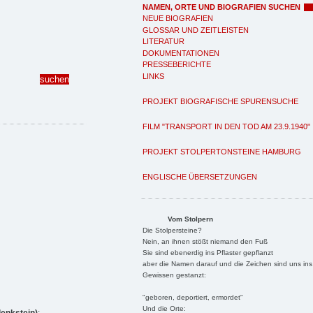
NAMEN, ORTE UND BIOGRAFIEN SUCHEN
NEUE BIOGRAFIEN
GLOSSAR UND ZEITLEISTEN
LITERATUR
DOKUMENTATIONEN
PRESSEBERICHTE
LINKS
PROJEKT BIOGRAFISCHE SPURENSUCHE
FILM "TRANSPORT IN DEN TOD AM 23.9.1940"
PROJEKT STOLPERTONSTEINE HAMBURG
ENGLISCHE ÜBERSETZUNGEN
Vom Stolpern
Die Stolpersteine?
Nein, an ihnen stößt niemand den Fuß
Sie sind ebenerdig ins Pflaster gepflanzt
aber die Namen darauf und die Zeichen sind uns ins
Gewissen gestanzt:
"geboren, deportiert, ermordet"
Und die Orte: