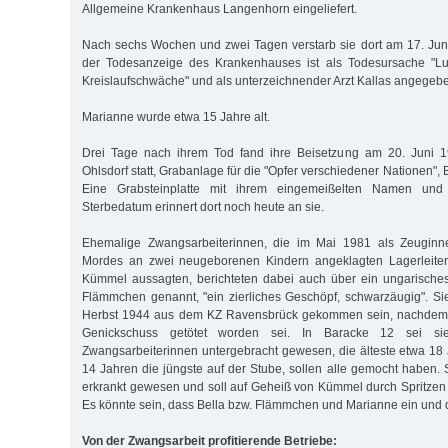
Allgemeine Krankenhaus Langenhorn eingeliefert.
Nach sechs Wochen und zwei Tagen verstarb sie dort am 17. Jun
der Todesanzeige des Krankenhauses ist als Todesursache "L
Kreislaufschwäche" und als unterzeichnender Arzt Kallas angegeb
Marianne wurde etwa 15 Jahre alt.
Drei Tage nach ihrem Tod fand ihre Beisetzung am 20. Juni 1
Ohlsdorf statt, Grabanlage für die "Opfer verschiedener Nationen", 
Eine Grabsteinplatte mit ihrem eingemeißelten Namen und
Sterbedatum erinnert dort noch heute an sie.
Ehemalige Zwangsarbeiterinnen, die im Mai 1981 als Zeugi
Mordes an zwei neugeborenen Kindern angeklagten Lagerleite
Kümmel aussagten, berichteten dabei auch über ein ungarische
Flämmchen genannt, "ein zierliches Geschöpf, schwarzäugig". S
Herbst 1944 aus dem KZ Ravensbrück gekommen sein, nachdem i
Genickschuss getötet worden sei. In Baracke 12 sei si
Zwangsarbeiterinnen untergebracht gewesen, die älteste etwa 18
14 Jahren die jüngste auf der Stube, sollen alle gemocht haben. 
erkrankt gewesen und soll auf Geheiß von Kümmel durch Spritzen
Es könnte sein, dass Bella bzw. Flämmchen und Marianne ein und 
Von der Zwangsarbeit profitierende Betriebe: