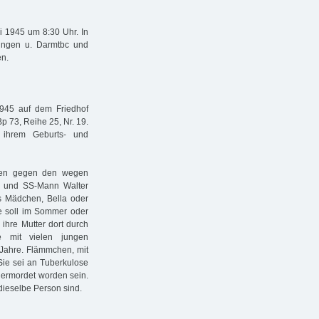
i 1945 um 8:30 Uhr. In
ungen u. Darmtbc und
en.
945 auf dem Friedhof
Bp 73, Reihe 25, Nr. 19.
 ihrem Geburts- und
nnen gegen den wegen
r und SS-Mann Walter
s Mädchen, Bella oder
ie soll im Sommer oder
hre Mutter dort durch
e mit vielen jungen
 Jahre. Flämmchen, mit
Sie sei an Tuberkulose
 ermordet worden sein.
dieselbe Person sind.