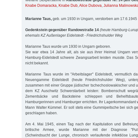
Weitere Stolpersteine in
Randowstraße gegenüber Nr. 14 (am Ged
Knabe Domaracka
,
Knabe Dub
,
Alice Dubova
,
Julianna Malinowsk
Marianne Taus,
geb. um 1930 in Ungarn, verstorben am 17.6.1945
Gedenkstein gegenüber Randowstraße 14
(heute Hamburg-Lurup
ehemals KZ Außenlager Eidelstedt - Friedrichshulder Weg
Marianne Taus wurde um 1930 in Ungarn geboren.
Sie war etwa 14 Jahre alt, als sie aus ihrer Heimat Ungarn ve
Hamburg-Eidelstedt schwere Zwangsarbeit leisten musste. Das Schi
nicht bekannt.
Marianne Taus wurde im "Arbeitslager" Eidelstedt, vermutlich 
Neuengamme Eidelstedt (heute Friedrichshulder Weg), unter
zusammen mit einer Gruppe jüdischer tschechoslowakischer und 
dem KZ Auschwitz Schwerstarbeit leisten: Bombenschutt wegr
Zementsäcke und Backsteine schleppen und Behelfsbaut
Hamburgerinnen und Hamburger errichten. Ihr Lagerkommandant w
Mann Walter Kümmel. Er soll stets eine Gummipeitsche bei sich g
geschlagen haben.
Am 4. Mai 1945, einen Tag nach der Kapitulation und Befreiu
britische Armee, wurde Marianne mit der Diagnose "Pul
(Schwindsucht der Lunge, chronisch verlaufende infektiöse Lun