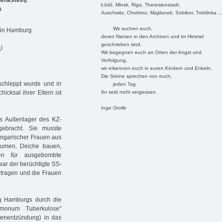
enkstein)
:
Łódź, Minsk, Riga, Theresienstadt,
a
Auschwitz, Chelmno, Majdanek, Sobibor, Treblinka ..
Wir suchen euch,
 in Hamburg
deren Namen in den Archiven und im Himmel
geschrieben sind.
)
Wir begegnen euch an Orten der Angst und
Verfolgung,
wir erkennen euch in euren Kindern und Enkeln.
Die Steine sprechen von euch,
rschleppt wurde und in
jeden Tag.
Ihr seid nicht vergessen.
cksal ihrer Eltern ist
Inge Grolle
das Außenlager des KZ-
gebracht. Sie musste
ungarischer Frauen aus
äumen, Deiche bauen,
en für ausgebombte
ar der berüchtigte SS-
etragen und die Frauen
ng Hamburgs durch die
monum Tuberkulose"
genentzündung) in das