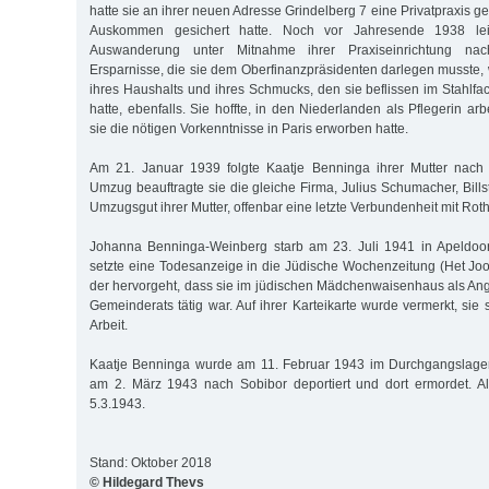
hatte sie an ihrer neuen Adresse Grindelberg 7 eine Privatpraxis gef
Auskommen gesichert hatte. Noch vor Jahresende 1938 leit
Auswanderung unter Mitnahme ihrer Praxiseinrichtung nac
Ersparnisse, die sie dem Oberfinanzpräsidenten darlegen musste, 
ihres Haushalts und ihres Schmucks, den sie beflissen im Stahlfac
hatte, ebenfalls. Sie hoffte, in den Niederlanden als Pflegerin a
sie die nötigen Vorkenntnisse in Paris erworben hatte.
Am 21. Januar 1939 folgte Kaatje Benninga ihrer Mutter nach
Umzug beauftragte sie die gleiche Firma, Julius Schumacher, Billst
Umzugsgut ihrer Mutter, offenbar eine letzte Verbundenheit mit Rot
Johanna Benninga-Weinberg starb am 23. Juli 1941 in Apeldoorn
setzte eine Todesanzeige in die Jüdische Wochenzeitung (Het J
der hervorgeht, dass sie im jüdischen Mädchenwaisenhaus als Ang
Gemeinderats tätig war. Auf ihrer Karteikarte wurde vermerkt, sie s
Arbeit.
Kaatje Benninga wurde am 11. Februar 1943 im Durchgangslager 
am 2. März 1943 nach Sobibor deportiert und dort ermordet. Al
5.3.1943.
Stand: Oktober 2018
© Hildegard Thevs