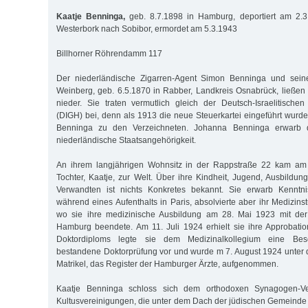
Kaatje Benninga,
geb. 8.7.1898 in Hamburg, deportiert am 2.
Westerbork nach Sobibor, ermordet am 5.3.1943
Billhorner Röhrendamm 117
Der niederländische Zigarren-Agent Simon Benninga und sein
Weinberg, geb. 6.5.1870 in Rabber, Landkreis Osnabrück, ließe
nieder. Sie traten vermutlich gleich der Deutsch-Israelitisc
(DIGH) bei, denn als 1913 die neue Steuerkartei eingeführt wurd
Benninga zu den Verzeichneten. Johanna Benninga erwarb d
niederländische Staatsangehörigkeit.
An ihrem langjährigen Wohnsitz in der Rappstraße 22 kam am 
Tochter, Kaatje, zur Welt. Über ihre Kindheit, Jugend, Ausbildu
Verwandten ist nichts Konkretes bekannt. Sie erwarb Kenntni
während eines Aufenthalts in Paris, absolvierte aber ihr Medizin
wo sie ihre medizinische Ausbildung am 28. Mai 1923 mit der 
Hamburg beendete. Am 11. Juli 1924 erhielt sie ihre Approbatio
Doktordiploms legte sie dem Medizinalkollegium eine Bes
bestandene Doktorprüfung vor und wurde m 7. August 1924 unter
Matrikel, das Register der Hamburger Ärzte, aufgenommen.
Kaatje Benninga schloss sich dem orthodoxen Synagogen-Ve
Kultusvereinigungen, die unter dem Dach der jüdischen Gemeinde 