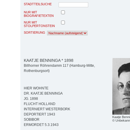
STADTTEILSUCHE
NUR MIT
BIOGRAFIETEXTEN
NUR MIT
STOLPERTONSTEIN
SORTIERUNG
KAATJE BENNINGA * 1898
Billhorner Röhrendamm 117 (Hamburg-Mitte,
Rothenburgsort)
HIER WOHNTE
DR. KAATJE BENNINGA
JG. 1898
FLUCHT HOLLAND
INTERNIERT WESTERBORK
DEPORTIERT 1943
Kaatje Benni
SOBIBOR
© Unbekannt; 
ERMORDET 5.3.1943