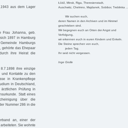
Łódź, Minsk, Riga, Theresienstadt,
3.1943 aus dem Lager
Auschwitz, Chelmno, Majdanek, Sobibor, Treblinka ..
Wir suchen euch,
deren Namen in den Archiven und im Himmel
geschrieben sind.
Wir begegnen euch an Orten der Angst und
e Frau Johanna, geb.
Verfolgung,
n sich 1897 in Hamburg
wir erkennen euch in euren Kindern und Enkeln.
hen Gemeinde Hamburgs
Die Steine sprechen von euch,
e, gehörte das Ehepaar
jeden Tag.
urch ihre Heirat die
Ihr seid nicht vergessen.
Inge Grolle
8.7.1898 ihre einzige
ng und Kontakte zu den
sse in Krankenpflege
studium in Deutschland,
ärztlichen Prüfung in
nsurkunde. Statt eines
cheinigung über die
 der Nummer 286 in die
rband an, einer der
arbeiteten. Sie wohnte