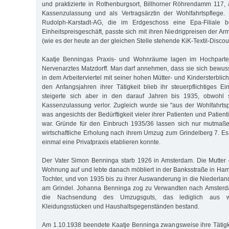
und praktizierte in Rothenburgsort, Billhorner Röhrendamm 117, a
Kassenzulassung und als Vertragsärztin der Wohlfahrtspflege. 
Rudolph-Karstadt-AG, die im Erdgeschoss eine Epa-Filiale b
Einheitspreisgeschäft, passte sich mit ihren Niedrigpreisen der A
(wie es der heute an der gleichen Stelle stehende KiK-Textil-Discoun
Kaatje Benningas Praxis- und Wohnräume lagen im Hochpart
Nervenarztes Matzdorff. Man darf annehmen, dass sie sich bewusst
in dem Arbeiterviertel mit seiner hohen Mütter- und Kindersterblich
den Anfangsjahren ihrer Tätigkeit blieb ihr steuerpflichtiges 
steigerte sich aber in den darauf Jahren bis 1935, obwohl s
Kassenzulassung verlor. Zugleich wurde sie "aus der Wohlfahrts
was angesichts der Bedürftigkeit vieler ihrer Patienten und Patien
war. Gründe für den Einbruch 1935/36 lassen sich nur mutmaße
wirtschaftliche Erholung nach ihrem Umzug zum Grindelberg 7. Es 
einmal eine Privatpraxis etablieren konnte.
Der Vater Simon Benninga starb 1926 in Amsterdam. Die Mutter 
Wohnung auf und lebte danach möbliert in der Banksstraße in Ham
Tochter, und von 1935 bis zu ihrer Auswanderung in die Niederla
am Grindel. Johanna Benninga zog zu Verwandten nach Amsterda
die Nachsendung des Umzugsguts, das lediglich aus w
Kleidungsstücken und Haushaltsgegenständen bestand.
Am 1.10.1938 beendete Kaatje Benninga zwangsweise ihre Tätigkei