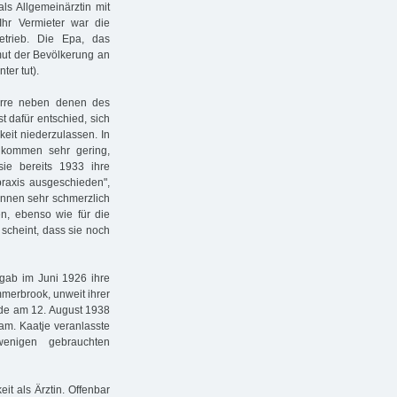
ls Allgemeinärztin mit
Ihr Vermieter war die
etrieb. Die Epa, das
rmut der Bevölkerung an
ter tut).
erre neben denen des
 dafür entschied, sich
keit niederzulassen. In
Einkommen sehr gering,
ie bereits 1933 ihre
praxis ausgeschieden",
tinnen sehr schmerzlich
n, ebenso wie für die
scheint, dass sie noch
gab im Juni 1926 ihre
merbrook, unweit ihrer
nde am 12. August 1938
m. Kaatje veranlasste
enigen gebrauchten
t als Ärztin. Offenbar