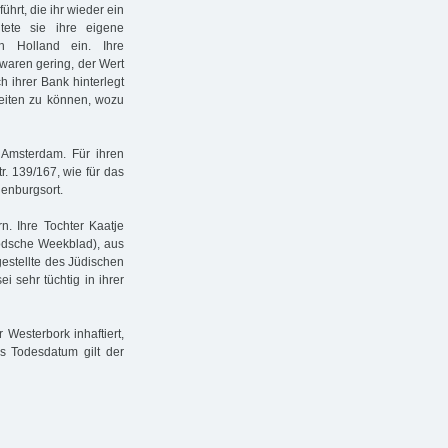
ührt, die ihr wieder ein
ete sie ihre eigene
h Holland ein. Ihre
waren gering, der Wert
h ihrer Bank hinterlegt
rbeiten zu können, wozu
 Amsterdam. Für ihren
r. 139/167, wie für das
henburgsort.
. Ihre Tochter Kaatje
oodsche Weekblad), aus
estellte des Jüdischen
ei sehr tüchtig in ihrer
Westerbork inhaftiert,
s Todesdatum gilt der