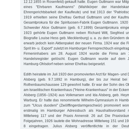
12.12.1855 in Rosenfeld) gekauft hatte. Eugen Guttmann war Mitgl
eines "Ehrbaren Kaufmanns" (Wahlkörper der Handels
Ehrengerichtsbarkeit der Kaufleute) und trat 1913 der "Patriotis
1919 erhielten seine Ehefrau Gertrud Guttmann und der Kaufma
Gesamtprokura für die Spirituosen-Fabrik Eugen Guttmann. 1920
Schwester Alice Guttmann (geb. 6.7.1899) Gesamtprokura eing
1923 gehörte Eugen Guttmann neben Richard Witt, Siegfried u
Biografie Louise Hess geb. Mecklenburg) u. a. zu den Gründern de
erwarb jedoch kein Aktienpaket der neuen Firma. 1924 war die 
Sprit Im- u. Export" zuletzt im Hamburger Fernsprechbuch eingetr
Firmeninhabers am 28. August 1924 wurde die Firma am 
Handelsregister gelöscht. Eugen Guttmann wurde auf dem J
Hamburg-Ohlsdorf neben seiner Ehefrau beigesetzt.
Edith heiratete im Juli 1920 den promovierten Arzt für Magen- und
Alsberg (geb. 9.7.1892 in Hamburg), der bis zur Heirat bei 
Rothenbaumchaussee 129 gewohnt hatte. Er war der Sohn des Obe
am Israelitischen Krankenhaus ("Heine-Krankenhaus" in der Eckern
Alsberg (1856–1924) aus Volkmarsen und Ida Alsberg, geb. He
Warburg. Er hatte das renommierte Wilhelm-Gymnasium in Hamb
zum "Ulcus duodeni" (Zwölffingerdarmgeschwür) promoviert wo
erstmalig im Hamburger Adressbuch als Haushaltsvorstand 
Mittelweg 117 und der Praxis Annenstr. 26 auf. Die Praxisrä
Folgejahren, 1926 lautete die Wohnadresse Mittelweg 151 und 1
8 eingetragen. Julius Alsberg veröffentlichte in der Deu