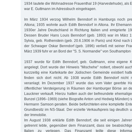
1934 lautete die Wohnadresse Frauenthal 19 (Harvestehude), als
war E. Guttmann im Adressbuch eingetragen.
Im März 1934 verzog Wilhelm Benndorf in Hamburgs noch pre
Altona; 1935 wohnte auch Edith Benndorf in Altona. Ihr Ehemann 
1930er Jahre Deutschland in Richtung Italien und emigrierte 1
Dessen Bruder Hans Louis Benndorf (geb. 1893) war im März 1
Sylvia, geb. Rothenstein (geb. 20.6.1906 in Paris) und Kind nach
der Schwager Oskar Benndorf (geb. 1896) verließ mit seiner Fra
März 1939 fuhr er an Bord der "S. S. Normandie" von Southampton
1937 wurde für Edith Benndorf, geb. Guttmann, eine eigene Kul
angelegt. Dort wurde der Hinweis "Mischehe" notiert, obwohl auc
kurzzeitig eine Karteikarte der Jüdischen Gemeinde existiert hat
finden sich dort nicht. Ab 1938 wurde Edith Benndorf nicht 
veranlagt. Im Dezember 1937 wurde das vom Vater geerbte Hau
öffentlicher Versteigerung in Räumen der Hamburger Börse an d
Lauckner verkauft. Hierzu hatten auch der befreundete ehemalige
Bunzel (1896–1969) (siehe Biografie Anton und Hedwig Münden) 
Hermann Samson geraten. Beide befürchteten eine komplette Ent
Grundbesitz im NS-Staat. Der erzielte Verkaufspreis lag deutlich
der Immobilie.
Im August 1938 erklärte Edith Benndorf, die seit einigen Jah
getrennt lebte, gegenüber dem Finanzamt, dass sie beabsichtig
Italien zu verlegen. Das Finanzamt teilte diese Infor