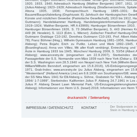
1920, 1933, 1940; Adressbuch Hamburg (Walther Benjamin) 1907, 1911, 
(Julius Alsberg) 1923–1928; Adressbuch Hamburg (Straßenverzeichnis, Spitaler
Altona 1935, 1936; Fernsprechbuch Hamburg 1895–1931; Bezi
Bauamt/Bauprüfabteilung (Gryphiusstr. 8); Jahrbuch der Hamburgischen Gesell
Künste und nützlichen Gewerbe (Patriotische Gesellschaft), 1910 bis 1912, 
Guttmann); Handelskammer Hamburg, Handelsregisterinformationen (Eug
1919–1924; Walther Benjamin, HR A 43969); Hamburger Börsenfirmen 1910,
Hamburger Börsenfirmen 1926, S. 73 (Walther Benjamin), S. 443 (Hermes Kre
449 (M. Hesslein), S. 1113 (Edm. L. Wiener); Jüdischer Friedhof Hamburg-Ohls
Guttmann Grablage C10-192, Dorothea Guttmann C10-193, Prof. Albert Alsbe
78); Franz Böhmer (Hrsg.), Wilhelm Gymnasium Hamburg 1881–1956, Hamburg 
Alsberg); Petra Bojahr, Erich zu Putlitz. Leben und Werk 1892–1945,
(Boardinghaus); Anna von Villiez, Mit aller Kraft verdrängt. Entrechtung und 
Ärzte in Hamburg 1933 bis 1945, München/ Hamburg 2009, S. 53/54 (Albert Al
Alsberg); www.ancestry.de (eingesehen am 22.9.2007), Sterbeindex der
Passagierliste der S.S. Normandie vom März 1939 nach New York (Oskar u. Elly
der S.S. Washington vom 28.5.1940 von Neapel nach New York (Wilhelm Bennd
William/Wilhelm Benndorf, eingesehen am 15.8.2016), US-Einbürgerungsregi
1971, Grab-Index; www.ancestry.de (zu Julius Alsberg, eingesehen am 15.8.
"Westernland" (Holland America Line) am 6.8.1939 von Southampton/GB; www.a
der SS Nitta Maru 1941 für Elli Alsberg u. Söhne, Grabstein für "Elli L. Alsberg 
1894/ 1-7-1989", Sterbeindex Kalifornien Julius P. Alsberg 24.7.1961 in Los
Julius P. Alsberg Desert Lawn Memorial Park, US-Einzugsregistrierungkarten
Alsberg); Informationen von Herrn U.S. (Israel) 2016; Informationen von Herrn 
druckansicht
/
Seitenanfang
Der Stolperstein i
IMPRESSUM / DATENSCHUTZ
KONTAKT
Stein in Hamburg v