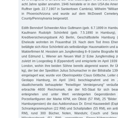
acht Jahre später annahm. 1946 heiratete er in den USA die Amer
Ruffner (geb. 22.7.1907 in Sankertown Cambria). Wilhelm "Willia
in Phoenix/Arizona und wurde auf dem McDowell Cemetery 
County/Pennsylvania beigesetzt.
Edith Benndorf Schwester Alice Guttmann (geb. 6.7.1899 in Hambu
Kaufmann Rudolph Schönfeld (geb. 7.5.1890 in Hamburg), 
Kreditversicherungsbank AG Berlin, Geschäftsstelle Hamburg (
Eheleute wohnten im Frauenthal 19. Nach dem Tod ihres Eh
betätigte sich Alice Schönfeld als selbständige Hausmaklerin und ar
Maklerfirmen M. Hesslein am Jungfernstieg 8–9 (siehe Biografie M
und Edmund L. Wiener am Neuen Wall 2/ Ecke Jungfernstieg 
zuletzt im Loogestieg 8 (Eppendorf) und emigrierte im April 19
London, wohin ihre beiden Söhne bereits abgereist waren. Ihr 
kg), der bei der Spedition Julius Schumacher in der Billstraße 1
eingelagert war, wurde von Oberinspektor Claus Göttsche, Leiter 
Gestapo Hamburg, im April 1941 beschlagnahmt und im J
staatlicherseits behaupteter "freiwilliger Versteigerung" veräuß
erbrachte 4600 Reichsmark, die der NS-Staat für sich bea
enteigneten und unter Wert versteigerten Gegenständen
Porzellanfiguren der Marke KPM, ein Ölbild (57 RM), 25 "Bilder
Hamburgensien) die das Auktionshaus Dr. Ernst Hauswedell (Esp
Schrankgrammophon (22 RM) und Schallplatten (55 RM), ein anti
RM), rund 300 Bücher, Noten, Wanduhr, Couch und Sesse