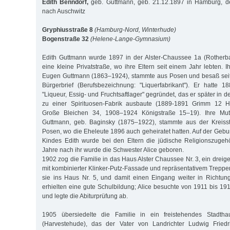
Edith Benndorf,
geb. Guttmann, geb. 21.12.1897 in Hamburg, de
nach Auschwitz
Gryphiusstraße 8
(Hamburg-Nord, Winterhude)
Bogenstraße 32
(Helene-Lange-Gymnasium)
Edith Guttmann wurde 1897 in der Alster-Chaussee 1a (Rother
eine kleine Privatstraße, wo ihre Eltern seit einem Jahr lebten. 
Eugen Guttmann (1863–1924), stammte aus Posen und besaß sei
Bürgerbrief (Berufsbezeichnung: "Liquerfabrikant"). Er hatte 
"Liqueur, Essig- und Fruchtsaftlager" gegründet, das er später in
zu einer Spirituosen-Fabrik ausbaute (1889-1891 Grimm 12 H
Große Bleichen 34, 1908–1924 Königstraße 15–19). Ihre Mutt
Guttmann, geb. Baginsky (1875–1922), stammte aus der Kreisst
Posen, wo die Eheleute 1896 auch geheiratet hatten. Auf der Gebu
Kindes Edith wurde bei den Eltern die jüdische Religionszugehö
Jahre nach ihr wurde die Schwester Alice geboren.
1902 zog die Familie in das Haus Alster Chaussee Nr. 3, ein dre
mit kombinierter Klinker-Putz-Fassade und repräsentativem Trepp
sie ins Haus Nr. 5, und damit einen Eingang weiter in Richtung
erhielten eine gute Schulbildung; Alice besuchte von 1911 bis 19
und legte die Abiturprüfung ab.
1905 übersiedelte die Familie in ein freistehendes Stadth
(Harvestehude), das der Vater von Landrichter Ludwig Friedr