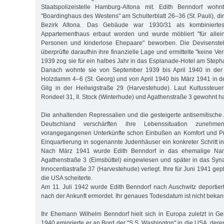
Staatspolizeistelle Hamburg-Altona mit. Edith Benndorf wohn
"Boardinghaus des Westens" am Schulterblatt 26–36 (St. Pauli), d
Bezirk Altona. Das Gebäude war 1930/31 als kombinierte
Appartementhaus erbaut worden und wurde möbliert "für allein
Personen und kinderlose Ehepaare" beworben. Die Devisenstel
überprüfte daraufhin ihre finanzielle Lage und ermittelte "keine Ve
1939 zog sie für ein halbes Jahr in das Esplanade-Hotel am Steph
Danach wohnte sie von September 1939 bis April 1940 in der 
Holzdamm 4–6 (St. Georg) und von April 1940 bis März 1941 in 
Gilg in der Heilwigstraße 29 (Harvestehude). Laut Kultussteuer
Rondeel 31, II. Stock (Winterhude) und Agathenstraße 3 gewohnt h
Die anhaltenden Repressalien und die gesteigerte antisemitische 
Deutschland verschärften ihre Lebenssituation zunehme
vorangegangenen Unterkünfte schon Einbußen an Komfort und Pri
Einquartierung in sogenannte Judenhäuser ein konkreter Schritt i
Nach März 1941 wurde Edith Benndorf in das ehemalige Nann
Agathenstraße 3 (Eimsbüttel) eingewiesen und später in das Sy
Innocentiastraße 37 (Harvestehude) verlegt. Ihre für Juni 1941 g
die USA scheiterte.
Am 11. Juli 1942 wurde Edith Benndorf nach Auschwitz deportiert
nach der Ankunft ermordet. Ihr genaues Todesdatum ist nicht bekan
Ihr Ehemann Wilhelm Benndorf hielt sich in Europa zuletzt in Gen
1940 emigrierte er an Bord der "S.S. Washington" in die USA, dere