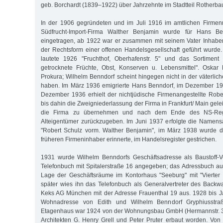
geb. Borchardt (1839–1922) über Jahrzehnte im Stadtteil Rotherba
In der 1906 gegründeten und im Juli 1916 im amtlichen Firmenr
Südfrucht-Import-Firma Walther Benjamin wurde für Hans B
eingetragen, ab 1922 war er zusammen mit seinem Vater Inhaber
der Rechtsform einer offenen Handelsgesellschaft geführt wurde
lautete 1926 "Fruchthof, Oberhafenstr. 5" und das Sortiment 
getrocknete Früchte, Obst, Konserven u. Lebensmittel". Oskar 
Prokura; Wilhelm Benndorf scheint hingegen nicht in der väterlic
haben. Im März 1936 emigrierte Hans Benndorf, im Dezember 193
Dezember 1936 erhielt der nichtjüdische Firmenangestellte Robe
bis dahin die Zweigniederlassung der Firma in Frankfurt/ Main geleit
die Firma zu übernehmen und nach dem Ende des NS-Reg
Alteigentümer zurückzugeben. Im Juni 1937 erfolgte die Namens
"Robert Schulz vorm. Walther Benjamin", im März 1938 wurde d
früheren Firmeninhaber erinnerte, im Handelsregister gestrichen.
1931 wurde Wilhelm Benndorfs Geschäftsadresse als Baustoff-V
Telefonbuch mit Spitalerstraße 16 angegeben; das Adressbuch a
Lage der Geschäftsräume im Kontorhaus "Seeburg" mit "Vierter 
später wies ihn das Telefonbuch als Generalvertreter des Backwa
Keks AG München mit der Adresse Frauenthal 19 aus. 1928 bis J
Wohnadresse von Edith und Wilhelm Benndorf Gryphiusstraß
Etagenhaus war 1924 von der Wohnungsbau GmbH (Hermannstr. 3
Architekten G. Henry Grell und Peter Pruter erbaut worden. Vo