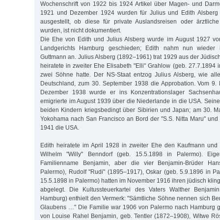
Wochenschrift von 1922 bis 1924 Artikel über Magen- und Darm
1921 und Dezember 1924 wurden für Julius und Edith Alsberg 
ausgestellt, ob diese für private Auslandsreisen oder ärztlic
wurden, ist nicht dokumentiert.
Die Ehe von Edith und Julius Alsberg wurde im August 1927 vo
Landgerichts Hamburg geschieden; Edith nahm nun wieder
Guttmann an. Julius Alsberg (1892–1961) trat 1929 aus der Jüdi
heiratete in zweiter Ehe Elisabeth "Elli" Grahlow (geb. 27.7.1894 i
zwei Söhne hatte. Der NS-Staat entzog Julius Alsberg, wie all
Deutschland, zum 30. September 1938 die Approbation. Vom 9.
Dezember 1938 wurde er ins Konzentrationslager Sachsenha
emigrierte im August 1939 über die Niederlande in die USA. Seine
beiden Kindern kriegsbedingt über Sibirien und Japan; am 30. M
Yokohama nach San Francisco an Bord der "S.S. Nitta Maru" und 
1941 die USA.
Edith heiratete im April 1928 in zweiter Ehe den Kaufmann und Ve
Wilhelm "Willy" Benndorf (geb. 15.5.1898 in Palermo). Eigen
Familienname Benjamin, aber die vier Benjamin-Brüder Han
Palermo), Rudolf "Rudi" (1895–1917), Oskar (geb. 5.9.1896 in Pa
15.5.1898 in Palermo) hatten im November 1916 ihren jüdisch kl
abgelegt. Die Kultussteuerkartei des Vaters Walther Benjami
Hamburg) enthielt den Vermerk: "Sämtliche Söhne nennen sich Be
Glaubens …" Die Familie war 1906 von Palermo nach Hamburg g
von Louise Rahel Benjamin, geb. Tentler (1872–1908), Witwe Rös