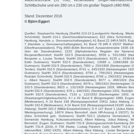
Wäscheschrank (51 RM), versenkbare Singer-Nähmaschin
Schlittschuhe und ein 280 cm x 230 cm großer Teppich (480 RM).
Stand: Dezember 2016
© Björn Eggert
Quellen: Staatsarchiv Hamburg (StaHH) 213-13 (Landgericht Hamburg, Wiede
Schönfeld); StaHH 214-1 (Gerichtsvollzieherwesen), 622 (Alice Schönfeld);
Hamburg, Handels- u. Genossenschaftsregister), A1 Band 22 (HR A 5655, Eu
7 (Handels- u. Genossenschaftsregister), A1 Band 78 (HR A 19237 Walthe
(Oberfinanzpräsident), FVg 4683 (Edith Benndorf, Auswandererakte 1938–194
über die Standesämter), 2232 (Alphabetisches Register der Namens
Benjamin/Benndorf; StaHH 332-5 (Standesämter), 8556 u. 531/1892 (Heira
Benjamin u. Louise Tentler); StaHH 332-5 (Standesämter), 9135 u. 2536/18
Edith Guttmann); StaHH 332-5 (Standesämter), 13088 u. 1389/1899 (Geb
Guttmann); StaHH 332-5 (Standesämter), 7992 u. 254/1908 (Sterberegister 1
Tentler); StaHH 332-5 (Standesämter), 8741 u. 445/1920 (Heiratsregister 1920
Guttmann); StaHH 332-5 (Standesämter), 8756 u. 756/1921 (Heiratsregist
Rudolph Schönfeld); StaHH 332-5 (Standesämter), 8766 u. 290/1922 (Heiratsre
u. Albert Nauen); StaHH 332-5 (Standesämter), 8077 u. 466/1924 (Ste
Guttmann); StaHH 332-5 (Standesämter), 8078 u. 586/1924 (Sterberegister 19
332-5 (Standesämter), 8823 u. 132/1928 (Heiratsregister 1928, Wilhelm Ben
StaHH 332-5 (Standesämter), 978 u. 446/1931 (Sterberegister 1931, Rudolph M
StaHH 332-5 (Standesämter), 7133 u. 122/1932 (Sterberegister 1932, I
(Staatsangehörigkeitsaufsicht), A I e 40 Band 9 (Bürgerregister 1889, Eug
(Meldewesen), A 24 Band 248 (Reisepassprotokoll 15611 Julius Alsberg, 1
StaHH 332-8 (Meldewesen), A 24 Band 318 (Reisepassprotokoll 24185 Julius 
Alsberg); StaHH 342-2 (Militär-Ersatzbehörden), D II 147 Band 1 (Julius Alsb
Wiedergutmachung), 14974 (Hans Benndorf, darin HR-Auszug A 19237); S
(Alice Schönfeld geb. Guttmann); StaHH 522-1 (Jüdische Gemeinden), 992
Gemeinde Hamburg, Kultussteuerkartei), Albert Alsberg, Julius Alsberg, W
Benndorf, Eugen Guttmann; StaHH 731-8 (Zeitungsausschnitt-Sammlung ZAS),
StaHH 731-8 (ZAS), A 758 (Harke, Ludwig Friedrich Carl); StaHH 741-4 (A
mikroverfilmt, 1892–1925), Albert Alsberg, Alice Alsberg, Louise Benjamin g
Benndorf, Eugen Guttmann, Röschen/Rosalie Tentler geb. Borchardt; Adre