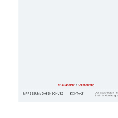
druckansicht
/
Seitenanfang
Der Stolperstein i
IMPRESSUM / DATENSCHUTZ
KONTAKT
Stein in Hamburg v