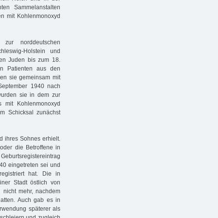
nten Sammelanstalten
en mit Kohlenmonoxyd
 zur norddeutschen
hleswig-Holstein und
den Juden bis zum 18.
en Patienten aus den
den sie gemeinsam mit
 September 1940 nach
wurden sie in dem zur
s mit Kohlenmonoxyd
em Schicksal zunächst
 ihres Sohnes erhielt.
oder die Betroffene in
Geburtsregistereintrag
40 eingetreten sei und
istriert hat. Die in
er Stadt östlich von
nd nicht mehr, nachdem
hatten. Auch gab es in
rwendung späterer als
rschleiern und zugleich