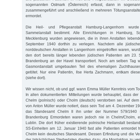
sogenannten Ostmark (Österreich) erfasst, dann in sogenan
zusammengeführt und anschließend in mehreren Tötungsanstalt
ermordet.
Die Heil- und Pflegeanstalt Hamburg-Langenhorn wurde
Sammelanstalt bestimmt. Alle Einrichtungen in Hamburg, Sc
Mecklenburg wurden angewiesen, die in ihren Anstalten leben
September 1940 dorthin zu verlegen. Nachdem alle jüdisch
norddeutschen Anstalten in Langenhorn eingetroffen waren, wur
den dort bereits länger lebenden jüdischen Patienten am 23.
Brandenburg an der Havel transportiert. Noch am selben Tag 
Gasmordanstalt umgebauten Teil des ehemaligen Zuchthause
getötet. Nur eine Patientin, Ilse Herta Zachmann, entkam dies
(siehe dort).
Wir wissen nicht, ob und ggf. wann Emma Müller Kenntnis vom Tod
In allen dokumentierten Mitteilungen wurde behauptet, dass der 
Chelm (polnisch) oder Cholm (deutsch) verstorben sei. Auf dem 
von Anton Müller wurde notiert, dass sein Tod am 4. Dezember 19
das Standesamt Chelm II ihn unter der Nummer 579/1940 reg
Brandenburg Ermordeten waren jedoch nie in Chelm/Cholm, ein
Lublin. Die dort früher existierende polnische Heilanstalt besta
SS-Einheiten am 12. Januar 1940 fast alle Patienten ermordet 
Chelm kein deutsches Standesamt. Dessen Erfindung und die Ve
der tatsächlichen Sterbedaten dienten dazu, die Mordaktion zu ve