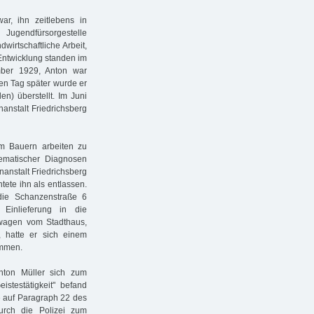
r, ihn zeitlebens in
Jugendfürsorgestelle
wirtschaftliche Arbeit,
 Entwicklung standen im
ber 1929, Anton war
nen Tag später wurde er
en) überstellt. Im Juni
anstalt Friedrichsberg
m Bauern arbeiten zu
ematischer Diagnosen
anstalt Friedrichsberg
tete ihn als entlassen.
 die Schanzenstraße 6
Einlieferung in die
nwagen vom Stadthaus,
, hatte er sich einem
ommen.
 Anton Müller sich zum
istestätigkeit" befand
e auf Paragraph 22 des
urch die Polizei zum