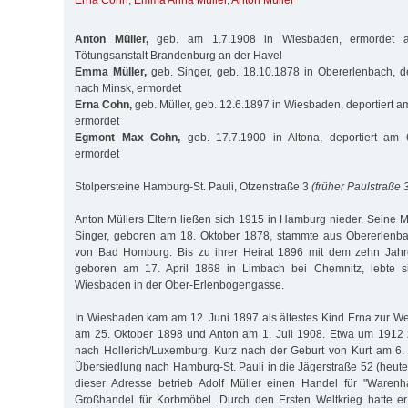
Erna Cohn
,
Emma Anna Müller
,
Anton Müller
Anton Müller,
geb. am 1.7.1908 in Wiesbaden, ermordet a
Tötungsanstalt Brandenburg an der Havel
Emma Müller,
geb. Singer, geb. 18.10.1878 in Obererlenbach, d
nach Minsk, ermordet
Erna Cohn,
geb. Müller, geb. 12.6.1897 in Wiesbaden, deportiert 
ermordet
Egmont Max Cohn,
geb. 17.7.1900 in Altona, deportiert am 
ermordet
Stolpersteine Hamburg-St. Pauli, Otzenstraße 3
(früher Paulstraße 
Anton Müllers Eltern ließen sich 1915 in Hamburg nieder. Seine
Singer, geboren am 18. Oktober 1878, stammte aus Obererlenbac
von Bad Homburg. Bis zu ihrer Heirat 1896 mit dem zehn Jahre 
geboren am 17. April 1868 in Limbach bei Chemnitz, lebte si
Wiesbaden in der Ober-Erlenbogengasse.
In Wiesbaden kam am 12. Juni 1897 als ältestes Kind Erna zur Wel
am 25. Oktober 1898 und Anton am 1. Juli 1908. Etwa um 1912 z
nach Hollerich/Luxemburg. Kurz nach der Geburt von Kurt am 6. 
Übersiedlung nach Hamburg-St. Pauli in die Jägerstraße 52 (heute
dieser Adresse betrieb Adolf Müller einen Handel für "Warenha
Großhandel für Korbmöbel. Durch den Ersten Weltkrieg hatte er