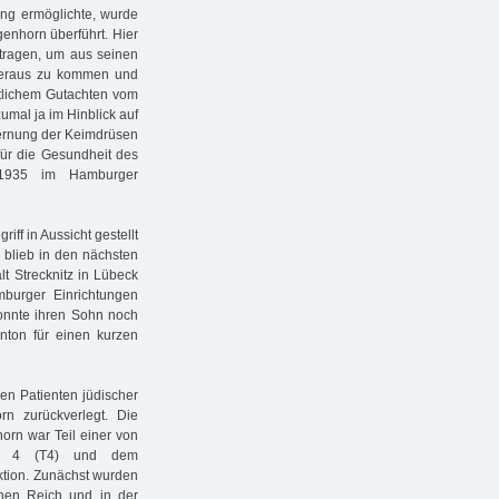
ung ermöglichte, wurde
enhorn überführt. Hier
tragen, um aus seinen
" heraus zu kommen und
ztlichem Gutachten vom
umal ja im Hinblick auf
fernung der Keimdrüsen
für die Gesundheit des
 1935 im Hamburger
ff in Aussicht gestellt
n blieb in den nächsten
lt Strecknitz in Lübeck
mburger Einrichtungen
konnte ihren Sohn noch
nton für einen kurzen
n Patienten jüdischer
n zurückverlegt. Die
orn war Teil einer von
raße 4 (T4) und dem
ktion. Zunächst wurden
chen Reich und in der