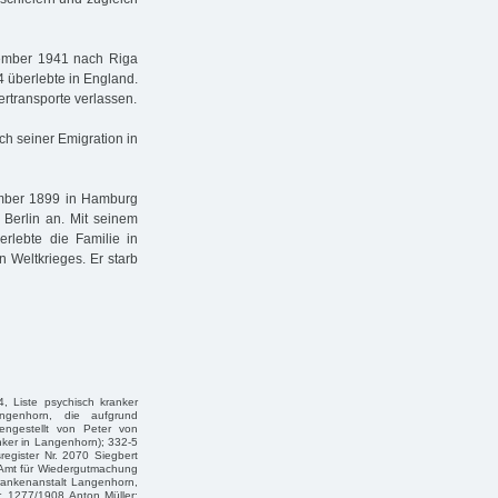
ember 1941 nach Riga
 überlebte in England.
ertransporte verlassen.
ch seiner Emigration in
ember 1899 in Hamburg
Berlin an. Mit seinem
lebte die Familie in
 Weltkrieges. Er starb
4, Liste psychisch kranker
angenhorn, die aufgrund
engestellt von Peter von
nker in Langenhorn); 332-5
register Nr. 2070 Siegbert
 Amt für Wiedergutmachung
rankenanstalt Langenhorn,
. 1277/1908 Anton Müller;