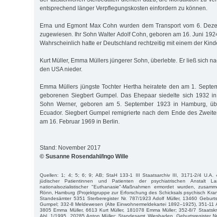
entsprechend länger Verpflegungskosten einfordern zu können.
Erna und Egmont Max Cohn wurden dem Transport vom 6. Dez
zugewiesen. Ihr Sohn Walter Adolf Cohn, geboren am 16. Juni 1924
Wahrscheinlich hatte er Deutschland rechtzeitig mit einem der Kind
Kurt Müller, Emma Müllers jüngerer Sohn, überlebte. Er ließ sich na
den USA nieder.
Emma Müllers jüngste Tochter Hertha heiratete den am 1. Sept
geborenen Siegbert Gumpel. Das Ehepaar siedelte sich 1932 in 
Sohn Werner, geboren am 5. September 1923 in Hamburg, über
Ecuador. Siegbert Gumpel remigrierte nach dem Ende des Zweiten
am 16. Februar 1969 in Berlin.
Stand: November 2017
© Susanne Rosendahl/Ingo Wille
Quellen: 1; 4; 5; 6; 9; AB; StaH 133-1 III Staatsarchiv III, 3171-2/4 U.A. 
jüdischer Patientinnen und Patienten der psychiatrischen Anstalt L
nationalsozialistischer "Euthanasie"-Maßnahmen ermordet wurden, zusamm
Rönn, Hamburg (Projektgruppe zur Erforschung des Schicksals psychisch Kra
Standesämter 5351 Sterberegister Nr. 787/1923 Adolf Müller, 13460 Geburts
Gumpel; 332-8 Meldewesen (Alte Einwohnermeldekartei 1892–1925), 351-11
3805 Emma Müller, 6613 Kurt Müller, 181078 Emma Müller; 352-8/7 Staatsk
Abl. 1/1995, 20285 Anton Müller; Standesamt Wiesbaden, Geburtsregister Nr