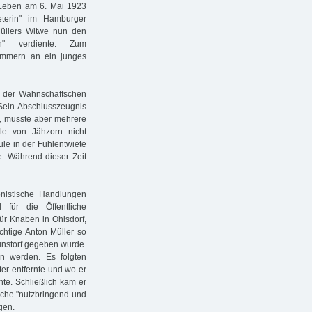
m Leben am 6. Mai 1923
eterin" im Hamburger
üllers Witwe nun den
in" verdiente. Zum
immern an ein junges
n der Wahnschaffschen
 Sein Abschlusszeugnis
en, musste aber mehrere
lle von Jähzorn nicht
ule in der Fuhlentwiete
te. Während dieser Zeit
ionistische Handlungen
für die Öffentliche
für Knaben in Ohlsdorf,
ächtige Anton Müller so
Wunstorf gegeben wurde.
 werden. Es folgten
ter entfernte und wo er
nte. Schließlich kam er
iche "nutzbringend und
gen.