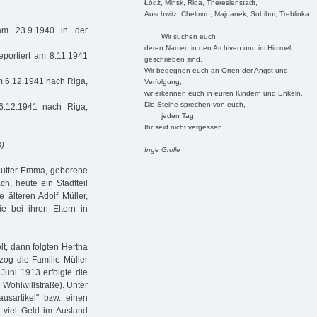
Łódź, Minsk, Riga, Theresienstadt,
Auschwitz, Chelmno, Majdanek, Sobibor, Treblinka ..
m 23.9.1940 in der
Wir suchen euch,
deren Namen in den Archiven und im Himmel
eportiert am 8.11.1941
geschrieben sind.
Wir begegnen euch an Orten der Angst und
am 6.12.1941 nach Riga,
Verfolgung,
wir erkennen euch in euren Kindern und Enkeln.
Die Steine sprechen von euch,
6.12.1941 nach Riga,
jeden Tag.
Ihr seid nicht vergessen.
3)
Inge Grolle
 Mutter Emma, geborene
h, heute ein Stadtteil
älteren Adolf Müller,
e bei ihren Eltern in
t, dann folgten Hertha
og die Familie Müller
Juni 1913 erfolgte die
 Wohlwillstraße). Unter
usartikel" bzw. einen
 viel Geld im Ausland