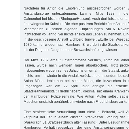
Nachdem für Anton die Empfehlung ausgesprochen worden wa
Anstaltsfürsorge unterzubringen, kam er Mitte 1928 in die 
Calmenhof bei Idstein (Rheingau/Hessen). Auch dort leistete er land
überwiegend im Kuhstall. Die eher positiven Berichte über Antons
Widerspruch zu seinen eigenen Empfindungen. Am 6. Novem
inzwischen volljährig, versuchte er sich das Leben zu nehmen. Ei
in die geschlossene Anstalt Eichberg (unweit Eltville bei Wiesbad
1930 kam er wieder nach Hamburg. Er wurde in die Staatskranken
mit der Diagnose "angeborener Schwachsinn" eingewiesen.
Der Mitte 1932 erneut unternommene Versuch, Anton bei eine
lassen, wurde nach wenigen Tagen abgebrochen. Trotz probl
insbesondere wegen seines Jähzorns unternahm die Staatskranken
nichts, um ihn wieder in die Anstalt zurückzuholen, sondern betrach
Anton Müller lebte nun bei seiner Mutter, die inzwischen in
umgezogen war. Am 22 April 1933 erfolgte die erneute 
Staatskrankenanstalt Friedrichsberg, diesmal mit einem Kranke
der Hamburger Polizeizentrale. Wie Anton Müller selbst sagte
Mädchen unsittlich genähert, um wieder nach Friedrichsberg zu k
Eine strafrechtliche Verurteilung kam nicht in Betracht, weil
Zeitpunkt der Tat in einem Zustand "krankhafter Störung der Ge
(Paragraph 51 Strafgesetzbuch alter Fassung). Unter Bezugnahm
Hamburger Verhältnisgesetzes, der eine Anstaltseinweisung d