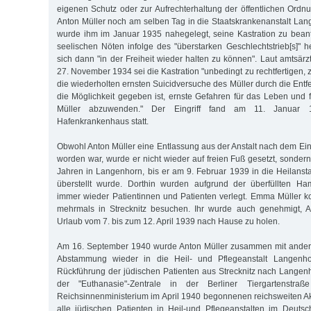
eigenen Schutz oder zur Aufrechterhaltung der öffentlichen Ordn
Anton Müller noch am selben Tag in die Staatskrankenanstalt Lang
wurde ihm im Januar 1935 nahegelegt, seine Kastration zu bean
seelischen Nöten infolge des "überstarken Geschlechtstrieb[s]
sich dann "in der Freiheit wieder halten zu können". Laut amtsär
27. November 1934 sei die Kastration "unbedingt zu rechtfertigen, z
die wiederholten ernsten Suicidversuche des Müller durch die Ent
die Möglichkeit gegeben ist, ernste Gefahren für das Leben und 
Müller abzuwenden." Der Eingriff fand am 11. Januar
Hafenkrankenhaus statt.
Obwohl Anton Müller eine Entlassung aus der Anstalt nach dem Eingri
worden war, wurde er nicht wieder auf freien Fuß gesetzt, sonder
Jahren in Langenhorn, bis er am 9. Februar 1939 in die Heilansta
überstellt wurde. Dorthin wurden aufgrund der überfüllten Ha
immer wieder Patientinnen und Patienten verlegt. Emma Müller 
mehrmals in Strecknitz besuchen. Ihr wurde auch genehmigt, A
Urlaub vom 7. bis zum 12. April 1939 nach Hause zu holen.
Am 16. September 1940 wurde Anton Müller zusammen mit andere
Abstammung wieder in die Heil- und Pflegeanstalt Langenhor
Rückführung der jüdischen Patienten aus Strecknitz nach Langenh
der "Euthanasie"-Zentrale in der Berliner Tiergartenst
Reichsinnenministerium im April 1940 begonnenen reichsweiten A
alle jüdischen Patienten in Heil-und Pflegeanstalten im Deuts