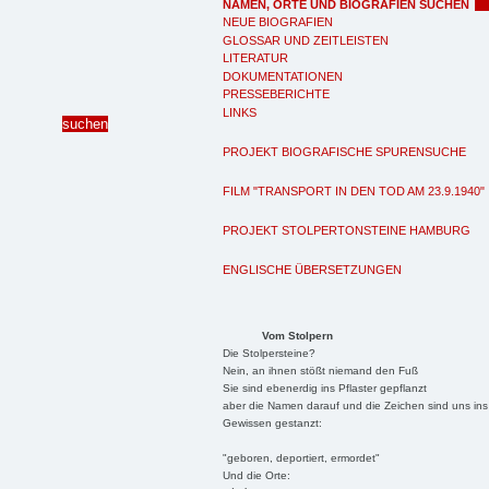
NAMEN, ORTE UND BIOGRAFIEN SUCHEN
NEUE BIOGRAFIEN
GLOSSAR UND ZEITLEISTEN
LITERATUR
DOKUMENTATIONEN
PRESSEBERICHTE
LINKS
PROJEKT BIOGRAFISCHE SPURENSUCHE
FILM "TRANSPORT IN DEN TOD AM 23.9.1940"
PROJEKT STOLPERTONSTEINE HAMBURG
ENGLISCHE ÜBERSETZUNGEN
Vom Stolpern
Die Stolpersteine?
Nein, an ihnen stößt niemand den Fuß
Sie sind ebenerdig ins Pflaster gepflanzt
aber die Namen darauf und die Zeichen sind uns ins
Gewissen gestanzt:
"geboren, deportiert, ermordet"
Und die Orte: