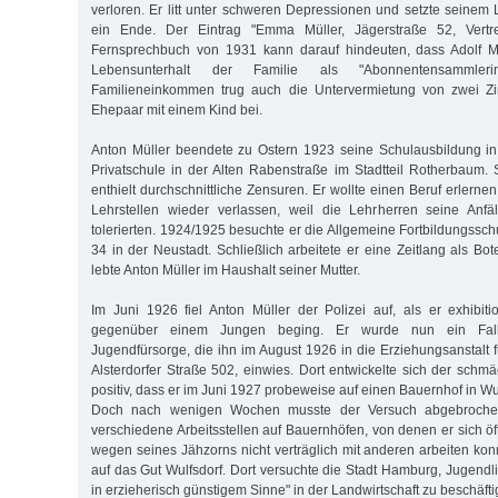
verloren. Er litt unter schweren Depressionen und setzte seine
ein Ende. Der Eintrag "Emma Müller, Jägerstraße 52, Vertr
Fernsprechbuch von 1931 kann darauf hindeuten, dass Adolf M
Lebensunterhalt der Familie als "Abonnentensammler
Familieneinkommen trug auch die Untervermietung von zwei Z
Ehepaar mit einem Kind bei.
Anton Müller beendete zu Ostern 1923 seine Schulausbildung i
Privatschule in der Alten Rabenstraße im Stadtteil Rotherbaum.
enthielt durchschnittliche Zensuren. Er wollte einen Beruf erlern
Lehrstellen wieder verlassen, weil die Lehrherren seine Anfä
tolerierten. 1924/1925 besuchte er die Allgemeine Fortbildungssch
34 in der Neustadt. Schließlich arbeitete er eine Zeitlang als Bo
lebte Anton Müller im Haushalt seiner Mutter.
Im Juni 1926 fiel Anton Müller der Polizei auf, als er exhibit
gegenüber einem Jungen beging. Er wurde nun ein Fall 
Jugendfürsorge, die ihn im August 1926 in die Erziehungsanstalt 
Alsterdorfer Straße 502, einwies. Dort entwickelte sich der schm
positiv, dass er im Juni 1927 probeweise auf einen Bauernhof in 
Doch nach wenigen Wochen musste der Versuch abgebrochen
verschiedene Arbeitsstellen auf Bauernhöfen, von denen er sich öf
wegen seines Jähzorns nicht verträglich mit anderen arbeiten kon
auf das Gut Wulfsdorf. Dort versuchte die Stadt Hamburg, Jugendl
in erzieherisch günstigem Sinne" in der Landwirtschaft zu beschäfti