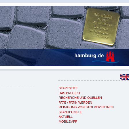
STARTSEITE
DAS PROJEKT
RECHERCHE UND QUELLEN
PATE / PATIN WERDEN
REINIGUNG VON STOLPERSTEINEN
STANDPUNKTE
AKTUELL
MOBILE APP