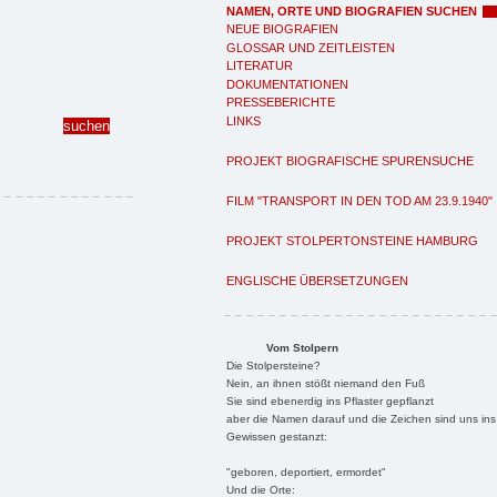
NAMEN, ORTE UND BIOGRAFIEN SUCHEN
NEUE BIOGRAFIEN
GLOSSAR UND ZEITLEISTEN
LITERATUR
DOKUMENTATIONEN
PRESSEBERICHTE
LINKS
PROJEKT BIOGRAFISCHE SPURENSUCHE
FILM "TRANSPORT IN DEN TOD AM 23.9.1940"
PROJEKT STOLPERTONSTEINE HAMBURG
ENGLISCHE ÜBERSETZUNGEN
Vom Stolpern
Die Stolpersteine?
Nein, an ihnen stößt niemand den Fuß
Sie sind ebenerdig ins Pflaster gepflanzt
aber die Namen darauf und die Zeichen sind uns ins
Gewissen gestanzt:
"geboren, deportiert, ermordet"
Und die Orte: