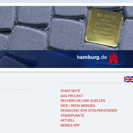
STARTSEITE
DAS PROJEKT
RECHERCHE UND QUELLEN
PATE / PATIN WERDEN
REINIGUNG VON STOLPERSTEINEN
STANDPUNKTE
AKTUELL
MOBILE APP