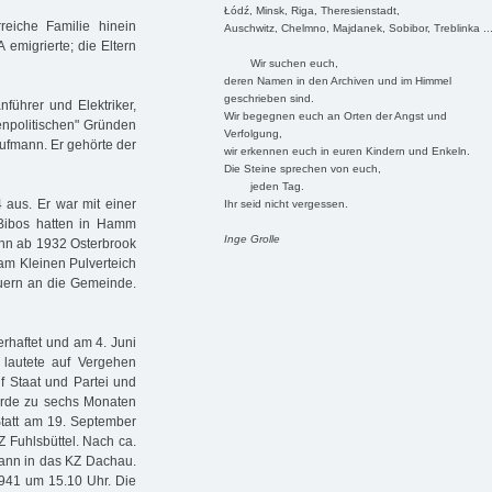
Łódź, Minsk, Riga, Theresienstadt,
eiche Familie hinein
Auschwitz, Chelmno, Majdanek, Sobibor, Treblinka ..
A emigrierte; die Eltern
Wir suchen euch,
deren Namen in den Archiven und im Himmel
geschrieben sind.
nführer und Elektriker,
Wir begegnen euch an Orten der Angst und
enpolitischen" Gründen
Verfolgung,
aufmann. Er gehörte der
wir erkennen euch in euren Kindern und Enkeln.
Die Steine sprechen von euch,
jeden Tag.
 aus. Er war mit einer
Ihr seid nicht vergessen.
. Bibos hatten in Hamm
Inge Grolle
ann ab 1932 Osterbrook
am Kleinen Pulverteich
euern an die Gemeinde.
rhaftet und am 4. Juni
 lautete auf Vergehen
f Staat und Partei und
urde zu sechs Monaten
 Statt am 19. September
Z Fuhlsbüttel. Nach ca.
ann in das KZ Dachau.
1941 um 15.10 Uhr. Die