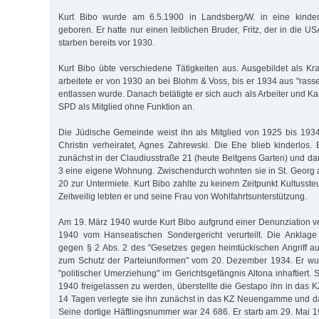
Kurt Bibo wurde am 6.5.1900 in Landsberg/W. in eine kinderr
geboren. Er hatte nur einen leiblichen Bruder, Fritz, der in die US
starben bereits vor 1930.
Kurt Bibo übte verschiedene Tätigkeiten aus. Ausgebildet als Kra
arbeitete er von 1930 an bei Blohm & Voss, bis er 1934 aus "rass
entlassen wurde. Danach betätigte er sich auch als Arbeiter und K
SPD als Mitglied ohne Funktion an.
Die Jüdische Gemeinde weist ihn als Mitglied von 1925 bis 1934
Christin verheiratet, Agnes Zahrewski. Die Ehe blieb kinderlos
zunächst in der Claudiusstraße 21 (heute Beltgens Garten) und d
3 eine eigene Wohnung. Zwischendurch wohnten sie in St. Georg 
20 zur Untermiete. Kurt Bibo zahlte zu keinem Zeitpunkt Kultusst
Zeitweilig lebten er und seine Frau von Wohlfahrtsunterstützung.
Am 19. März 1940 wurde Kurt Bibo aufgrund einer Denunziation ve
1940 vom Hanseatischen Sondergericht verurteilt. Die Anklage
gegen § 2 Abs. 2 des "Gesetzes gegen heimtückischen Angriff au
zum Schutz der Parteiuniformen" vom 20. Dezember 1934. Er w
"politischer Umerziehung" im Gerichtsgefängnis Altona inhaftiert.
1940 freigelassen zu werden, überstellte die Gestapo ihn in das K
14 Tagen verlegte sie ihn zunächst in das KZ Neuengamme und d
Seine dortige Häftlingsnummer war 24 686. Er starb am 29. Mai 