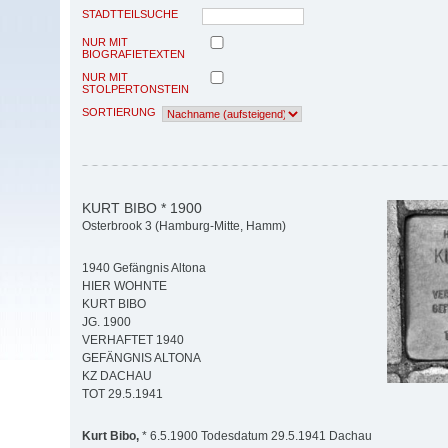
STADTTEILSUCHE
NUR MIT
BIOGRAFIETEXTEN
NUR MIT
STOLPERTONSTEIN
SORTIERUNG
KURT BIBO * 1900
Osterbrook 3 (Hamburg-Mitte, Hamm)
1940 Gefängnis Altona
HIER WOHNTE
KURT BIBO
JG. 1900
VERHAFTET 1940
GEFÄNGNIS ALTONA
KZ DACHAU
TOT 29.5.1941
Kurt Bibo,
* 6.5.1900 Todesdatum 29.5.1941 Dachau