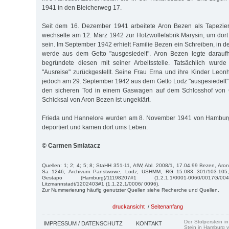
1941 in den Bleicherweg 17.
Seit dem 16. Dezember 1941 arbeitete Aron Bezen als Tapezie
wechselte am 12. März 1942 zur Holzwollefabrik Marysin, um dort 
sein. Im Sep­tem­ber 1942 erhielt Familie Bezen ein Schreiben, in d
werde aus dem Getto "ausgesiedelt". Aron Bezen legte darauf
begründete diesen mit seiner Arbeitsstelle. Tatsächlich wur
"Ausreise" zurückgestellt. Seine Frau Erna und ihre Kinder Leo
jedoch am 29. Sep­tem­ber 1942 aus dem Getto Lodz "aus­gesiedelt".
den sicheren Tod in einem Gaswagen auf dem Schlosshof von C
Schick­sal von Aron Bezen ist ungeklärt.
Frieda und Hannelore wur­den am 8. November 1941 von Ham­burg
de­portiert und kamen dort ums Leben.
© Carmen Smiatacz
Quellen: 1; 2; 4; 5; 8; StaHH 351-11, AfW, Abl. 2008/1, 17.04.99 Bezen, Aron
Sa 1246; Archivum Panstwowe, Lodz; USHMM, RG 15.083 301/103-105; I
Gestapo (Hamburg)/11198207#1 (1.2.1.1/0001-0060/0017G/00
Litzmannstadt/1202403#1 (1.1.22.1/0006/ 0096).
Zur Nummerierung häufig genutzter Quellen siehe Recherche und Quellen.
druckansicht
/
Seitenanfang
Der Stolperstein i
IMPRESSUM / DATENSCHUTZ
KONTAKT
Stein in Hamburg v