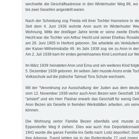
wechselte die Ge­schäfts­­adres­se in den Winterhuder Weg 86, wo
bis zwei Ge­sellen angestellt waren.
Nach der Scheidung zog Frieda mit ihrer Tochter Hannelore in d
Seit dem 4. Juni 1936 wohnte Aron auch im Winterhuder Weg
Wohnung. Mitte der dreißiger Jahre lernte er seine zweite Ehe­f
Hecht war die Toch­ter von Arthur Hecht und seiner Ehe­­frau Rosal
am 26. Juni 1905 in Herford geboren. Sie arbeitete als Ver­käuferi
der Kaiser-Wilhelm­stra­ße 49. Im Jahr 1938 zog sie zu Aron in d
Am 2. Juli 1938 kam ihr erstes gemeinsames Kind Leonhard zur Wel
Im März 1939 heirateten Aron und Erna und ein weiteres Kind folg
5. Dezember 1939 geboren. Im selben Jahr musste Arons erste Toc
Volks­schule auf die jüdische Talmud Tora Schule wechseln.
Mit der "Verordnung zur Ausschaltung der Juden aus dem deutsc
vom 12. November 1938 verlor auch Aron Bezen sein Geschäft. 19
"arisiert" und ein Herr Flashar erwarb das Geschäft für wenig Ge
Aron Bezen als Geselle in fremden Werkstätten arbeiten, um sein
können.
Die Wohnung verlor Familie Bezen ebenfalls und musste zu
Eppendorfer Weg 9 ziehen. Dies war auch ihre Deportationsad
1941 wurde die ganze Familie ins Getto nach Lodz deportiert. Dor
ihre Adresse. Zuerst lebten sie in der Reiterstraße 27 und zo