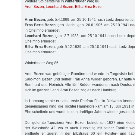
Weitere Stolpersteine in
Winterhuder Weg 86
:
Aron Bezen
,
Leonhard Bezen
,
Bilha Erna Bezen
Aron Bezen,
geb. 5.4.1899, am 25.10.1941 nach Lodz deportiert un
Erna Berta Bezen,
geb. Hecht, geb. 26.6.1905, am 25.10.1941 na
in Chelmno ermordet
Leonhard Bezen,
geb. 2.7.1938, am 25.10.1941 nach Lodz deport
Chelmno ermordet
Bilha Erna Bezen,
geb. 5.12.1939, am 25.10.1941 nach Lodz depor
Chelmno ermordet
Winterhuder Weg 86
Aron Bezen war gebürtiger Rumäne und wurde in Targoviste bei 
Salo-mon Bezen und seiner Frau Anna Wilder geboren. Er hatte vi
Bernhard und Heinrich. Alle fünf Brüder wanderten nach Deutschl
sich im ganzen Land. Aron Bezen zog es nach Hamburg.
In Hamburg lernte er seine erste Ehefrau Frieda Bleiweiss kennen.
ge­meinsames Kind, die Tochter Hannelore kam am 13. Juli 1931 in
Ehe scheiterte und wurde in den dreißiger Jahren wieder geschied
Der gelernte Tapezierer Aron Bezen be­trieb seit 1927 eine kleine R
der Wex­straße 42, wo er auch kurzzeitig mit seiner Familie w
eröffnete er zuerst in der Elbstraße 60 ein Polster- und Tape­